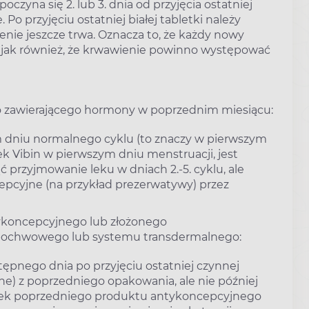
czyna się 2. lub 3. dnia od przyjęcia ostatniej
 Po przyjęciu ostatniej białej tabletki należy
ienie jeszcze trwa. Oznacza to, że każdy nowy
, jak również, że krwawienie powinno występować
o zawierającego hormony w poprzednim miesiącu:
m dniu normalnego cyklu (to znaczy w pierwszym
ek Vibin w pierwszym dniu menstruacji, jest
 przyjmowanie leku w dniach 2.-5. cyklu, ale
pcyjne (na przykład prezerwatywy) przez
ykoncepcyjnego lub złożonego
pochwowego lub systemu transdermalnego:
tępnego dnia po przyjęciu ostatniej czynnej
ynne) z poprzedniego opakowania, ale nie później
etek poprzedniego produktu antykoncepcyjnego