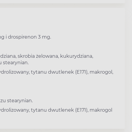
mg i drospirenon 3 mg.
dziana, skrobia żelowana, kukurydziana,
 stearynian.
ydrolizowany, tytanu dwutlenek (E171), makrogol,
zu stearynian.
ydrolizowany, tytanu dwutlenek (E171), makrogol