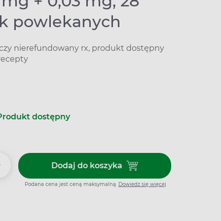
 mg + 0,03 mg, 28
ek powlekanych
iczy nierefundowany rx, produkt dostępny
recepty
Produkt dostępny
+
Dodaj do koszyka
Dodaj do koszyka Vibin 3 mg +
Podana cena jest ceną maksymalną.
Dowiedz się więcej