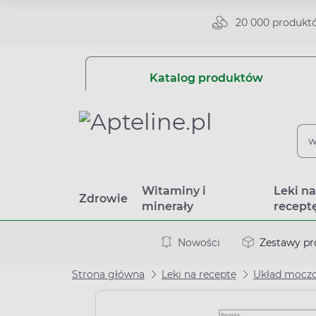
20 000 produkt
Katalog produktów
Witaminy i
Leki n
Zdrowie
minerały
recept
Nowości
Zestawy p
Strona główna
Leki na receptę
Układ moczo