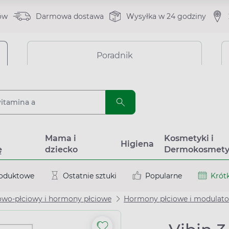
ów
Darmowa dostawa
Wysyłka w 24 godziny
Poradnik
a
Mama i
Kosmetyki i
Higiena
ę
dziecko
Dermokosmety
roduktowe
Ostatnie sztuki
Popularne
Krótk
wo-płciowy i hormony płciowe
Hormony płciowe i modulato