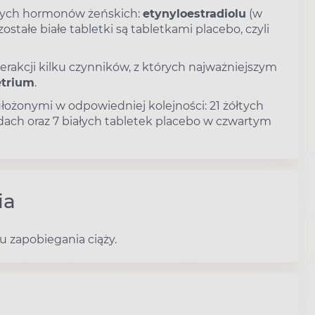
óżnych hormonów żeńskich:
etynyloestradiolu
(w
stałe białe tabletki są tabletkami placebo, czyli
erakcji kilku czynników, z których najważniejszym
etrium
.
ułożonymi w odpowiedniej kolejności: 21 żółtych
dach oraz 7 białych tabletek placebo w czwartym
ia
u zapobiegania ciąży.