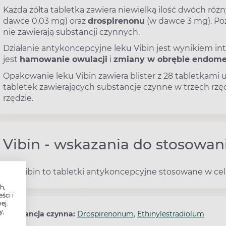
Każda żółta tabletka zawiera niewielką ilość dwóch r
dawce 0,03 mg) oraz
drospirenonu
(w dawce 3 mg). Pozo
nie zawierają substancji czynnych.
Działanie antykoncepcyjne leku Vibin jest wynikiem int
jest
hamowanie owulacji
i
zmiany w obrębie endom
Opakowanie leku Vibin zawiera blister z 28 tabletkami 
tabletek zawierających substancje czynne w trzech rzę
rzędzie.
Vibin - wskazania do stosowan
Lek Vibin to tabletki antykoncepcyjne stosowane w cel
h,
ści i
ej.
y,
Substancja czynna:
Drospirenonum
,
Ethinylestradiolum