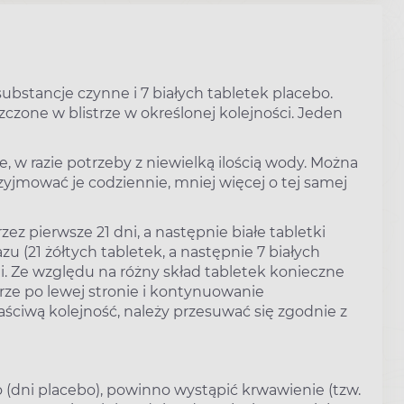
substancje czynne i 7 białych tabletek placebo.
czone w blistrze w określonej kolejności. Jeden
, w razie potrzeby z niewielką ilością wody. Można
zyjmować je codziennie, mniej więcej o tej samej
rzez pierwsze 21 dni, a następnie białe tabletki
zu (21 żółtych tabletek, a następnie 7 białych
. Ze względu na różny skład tabletek konieczne
órze po lewej stronie i kontynuowanie
ściwą kolejność, należy przesuwać się zgodnie z
o (dni placebo), powinno wystąpić krwawienie (tzw.