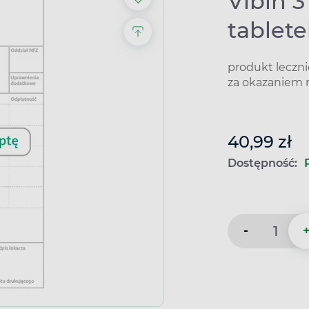
Vibin 3
tablet
produkt leczn
za okazaniem 
40,99 zł
Dostępność:
-