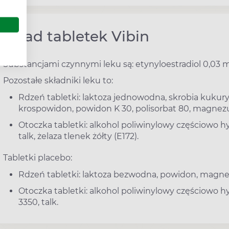
Skład tabletek Vibin
Substancjami czynnymi leku są: etynyloestradiol 0,03 
Pozostałe składniki leku to:
Rdzeń tabletki: laktoza jednowodna, skrobia kukury
krospowidon, powidon K 30, polisorbat 80, magnezu
Otoczka tabletki: alkohol poliwinylowy częściowo h
talk, żelaza tlenek żółty (E172).
Tabletki placebo:
Rdzeń tabletki: laktoza bezwodna, powidon, magne
Otoczka tabletki: alkohol poliwinylowy częściowo h
3350, talk.