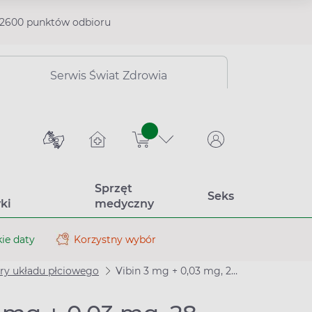
2600 punktów odbioru
Serwis Świat Zdrowia
sztuk
Sprzęt
Seks
ki
medyczny
ie daty
Korzystny wybór
ry układu płciowego
Vibin 3 mg + 0,03 mg, 28 tabletek powlekanych