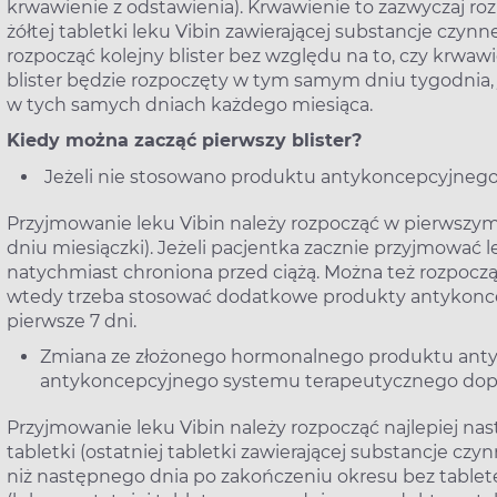
krwawienie z odstawienia). Krwawienie to zazwyczaj rozpo
żółtej tabletki leku Vibin zawierającej substancje czynne.
rozpocząć kolejny blister bez względu na to, czy krwaw
blister będzie rozpoczęty w tym samym dniu tygodnia
w tych samych dniach każdego miesiąca.
Kiedy można zacząć pierwszy blister?
Jeżeli nie stosowano produktu antykoncepcyjneg
Przyjmowanie leku Vibin należy rozpocząć w pierwszy
dniu miesiączki). Jeżeli pacjentka zacznie przyjmować l
natychmiast chroniona przed ciążą. Można też rozpocząć
wtedy trzeba stosować dodatkowe produkty antykonce
pierwsze 7 dni.
Zmiana ze złożonego hormonalnego produktu ant
antykoncepcyjnego systemu terapeutycznego do
Przyjmowanie leku Vibin należy rozpocząć najlepiej nas
tabletki (ostatniej tabletki zawierającej substancje cz
niż następnego dnia po zakończeniu okresu bez tabl