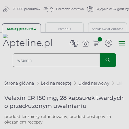
20 000 produktów
Darmowa dostawa
Wysyłka w 24 godziny
Katalog produktów
Poradnik
Serwis Świat Zdrowia
sztuk
Strona główna
Leki na receptę
Układ nerwowy
Leki n
Velaxin ER 150 mg, 28 kapsułek twardych
o przedłużonym uwalnianiu
produkt leczniczy refundowany, produkt dostępny za
okazaniem recepty