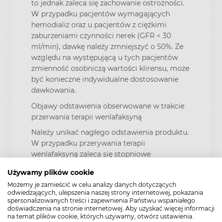
to jednak zaleca się zachowanie ostrożności.
W przypadku pacjentów wymagających
hemodializ oraz u pacjentów z ciężkimi
zaburzeniami czynności nerek (GFR < 30
ml/min), dawkę należy zmniejszyć o 50%. Ze
względu na występującą u tych pacjentów
zmienność osobniczą wartości klirensu, może
być konieczne indywidualne dostosowanie
dawkowania.
Objawy odstawienia obserwowane w trakcie
przerwania terapii wenlafaksyną
Należy unikać nagłego odstawienia produktu.
W przypadku przerywania terapii
wenlafaksyną zaleca się stopniowe
zmniejszanie dawki przez okres trwający co
Używamy plików cookie
najmniej od 1 do 2 tygodni, w celu
Możemy je zamieścić w celu analizy danych dotyczących
zmniejszenia ryzyka wystąpienia reakcji
odwiedzających, ulepszenia naszej strony internetowej, pokazania
odstawienia (patrz punkty4.4 i 4.8). Jeżeli
spersonalizowanych treści i zapewnienia Państwu wspaniałego
jednak, po zmniejszeniu dawki lub po
doświadczenia na stronie internetowej. Aby uzyskać więcej informacji
na temat plików cookie, których używamy, otwórz ustawienia.
przerwaniu leczenia, wystąpią objawy w