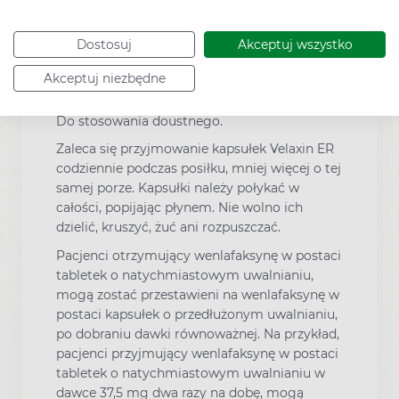
stopniu nietolerowanym przez pacjenta,
należy rozważyć wznowienie stosowania
Dostosuj
Akceptuj wszystko
poprzednio przepisanej dawki. Następnie,
lekarz może kontynuować zmniejszanie
Akceptuj niezbędne
dawki, ale w sposób bardziej stopniowy.
Do stosowania doustnego.
Zaleca się przyjmowanie kapsułek Velaxin ER
codziennie podczas posiłku, mniej więcej o tej
samej porze. Kapsułki należy połykać w
całości, popijając płynem. Nie wolno ich
dzielić, kruszyć, żuć ani rozpuszczać.
Pacjenci otrzymujący wenlafaksynę w postaci
tabletek o natychmiastowym uwalnianiu,
mogą zostać przestawieni na wenlafaksynę w
postaci kapsułek o przedłużonym uwalnianiu,
po dobraniu dawki równoważnej. Na przykład,
pacjenci przyjmujący wenlafaksynę w postaci
tabletek o natychmiastowym uwalnianiu w
dawce 37,5 mg dwa razy na dobę, mogą