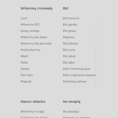
Witaminy i minerały
Ból
Cynk
Ból brzucha
Witamina B12
Ból gardła
Kwasy omega
Ból głowy
Witaminy dla dzieci
Migrena
Witaminy dla seniorów
Ból pleców
Multiwitaminy
Ból ucha
Wapń
Ból zatok
Potas
Ból zęba
Żelazo
Bóle menstruacyjne
Żeń-szeń
Bóle mięśniowo-stawowe
Magnez
Kompresy żelowe
Mama i dziecko
Na receptę
Witaminy w ciąży
Na pasożyty
Probiotyki dla dzieci
Minerały na receptę