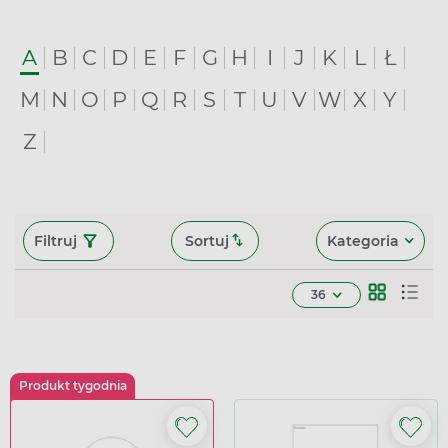
A
B
C
D
E
F
G
H
I
J
K
L
Ł
M
N
O
P
Q
R
S
T
U
V
W
X
Y
Z
Filtruj
Sortuj
Kategoria
36
Produkt tygodnia