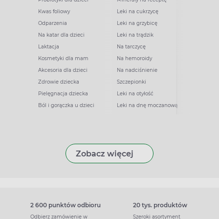
Kwas foliowy
Leki na cukrzycę
Odparzenia
Leki na grzybicę
Na katar dla dzieci
Leki na trądzik
Laktacja
Na tarczycę
Kosmetyki dla mam
Na hemoroidy
Akcesoria dla dzieci
Na nadciśnienie
Zdrowie dziecka
Szczepionki
Pielęgnacja dziecka
Leki na otyłość
Ból i gorączka u dzieci
Leki na dnę moczanową
Zobacz więcej
2 600 punktów odbioru
20 tys. produktów
Odbierz zamówienie w
Szeroki asortyment