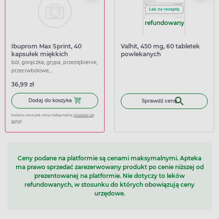
refundowany
Ibuprom Max Sprint, 40
Valhit, 450 mg, 60 tabletek
kapsułek miękkich
powlekanych
ból, gorączka, grypa, przeziębienie,
przeciwbólowe,
przeciwgorączkowe
36,99 zł
Dodaj do koszyka Ibuprom Max Sprint, 40 kapsułek miękk
Dodaj do koszyka
Sprawdź cenę
Podana cena jest ceną maksymalną.
Dowiedz się
więcej
Ceny podane na platformie są cenami maksymalnymi. Apteka
ma prawo sprzedać zarezerwowany produkt po cenie niższej od
prezentowanej na platformie. Nie dotyczy to leków
refundowanych, w stosunku do których obowiązują ceny
urzędowe.