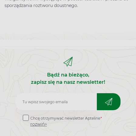
sporządzania roztworu doustnego.
Bądź na bieżąco,
zapisz się na nasz newsletter!
Zapisz
do
*
Chcę otrzymywać newsletter Apteline
newslettera
rozwiń>