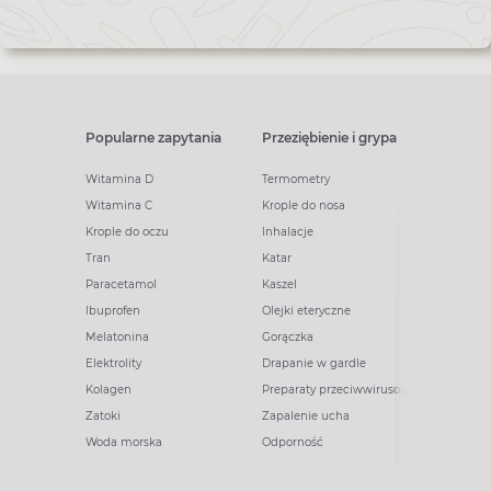
Popularne zapytania
Przeziębienie i grypa
Witamina D
Termometry
Witamina C
Krople do nosa
Krople do oczu
Inhalacje
Tran
Katar
Paracetamol
Kaszel
Ibuprofen
Olejki eteryczne
Melatonina
Gorączka
Elektrolity
Drapanie w gardle
Kolagen
Preparaty przeciwwirusowe
Zatoki
Zapalenie ucha
Woda morska
Odporność