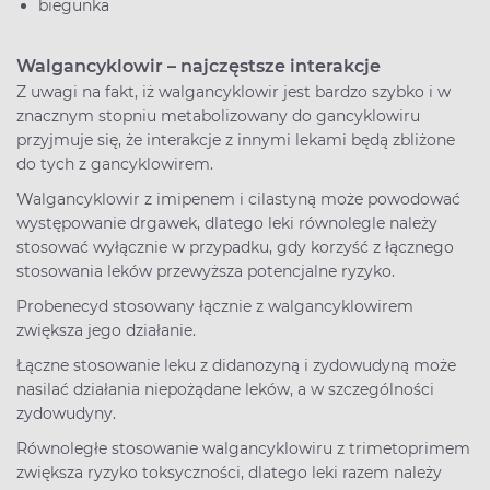
biegunka
Walgancyklowir – najczęstsze interakcje
Z uwagi na fakt, iż walgancyklowir jest bardzo szybko i w
znacznym stopniu metabolizowany do gancyklowiru
przyjmuje się, że interakcje z innymi lekami będą zbliżone
do tych z gancyklowirem.
Walgancyklowir z imipenem i cilastyną może powodować
występowanie drgawek, dlatego leki równolegle należy
stosować wyłącznie w przypadku, gdy korzyść z łącznego
stosowania leków przewyższa potencjalne ryzyko.
Probenecyd stosowany łącznie z walgancyklowirem
zwiększa jego działanie.
Łączne stosowanie leku z didanozyną i zydowudyną może
nasilać działania niepożądane leków, a w szczególności
zydowudyny.
Równoległe stosowanie walgancyklowiru z trimetoprimem
zwiększa ryzyko toksyczności, dlatego leki razem należy