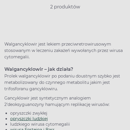
2 produktów
Walgancyklowir jest lekiem przeciwretrowirusowym
stosowanym w leczeniu zakażeń wywołanych przez wirusa
cytomegalii.
Walgancyklowir – jak działa?
Prolek walgancyklowir po podaniu doustnym szybko jest
metabolizowany do czynnego metabolitu jakim jest
trifosforanu gancyklowiru.
Gancyklowir jest syntetycznym analogiem
2’deoksyguanozyny hamującym replikację wirusów:
opryszczki zwykłej
opryszczki ludzkiej
ludzkiego wirusa cytomegalii
wirusa Epsteina i Barr