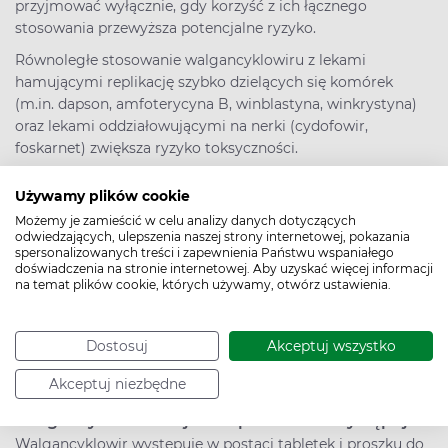
przyjmować wyłącznie, gdy korzyść z ich łącznego
stosowania przewyższa potencjalne ryzyko.
Równoległe stosowanie walgancyklowiru z lekami
hamującymi replikację szybko dzielących się komórek
(m.in. dapson, amfoterycyna B, winblastyna, winkrystyna)
oraz lekami oddziałowującymi na nerki (cydofowir,
foskarnet) zwiększa ryzyko toksyczności.
Walgancyklowir – stosowanie w ciąży i laktacji
Używamy plików cookie
Ze względu na embriotoksyczność, teratogenność oraz
Możemy je zamieścić w celu analizy danych dotyczących
rakotwórczość podczas stosowania leku i 90 dni po
odwiedzających, ulepszenia naszej strony internetowej, pokazania
spersonalizowanych treści i zapewnienia Państwu wspaniałego
zakończeniu jego stosowania należy stosować skuteczną
doświadczenia na stronie internetowej. Aby uzyskać więcej informacji
antykoncepcję.
na temat plików cookie, których używamy, otwórz ustawienia.
Lek przenika przez łożysko, należy stosować w ciąży tylko w
przypadku bezwzględnej konieczności, gdy korzyść dla
Dostosuj
Akceptuj wszystko
matki przewyższa ryzyko dla płodu. Nie należy karmić
piersią podczas jego stosowania.
Akceptuj niezbędne
Walgancyklowir – w jakich postaciach występuje?
Walgancyklowir występuje w postaci tabletek i proszku do