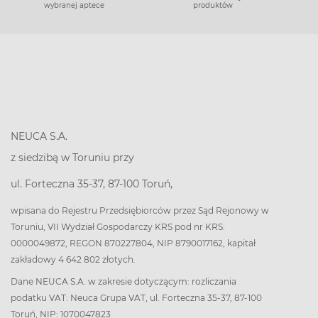
wybranej aptece
produktów
NEUCA S.A.
z siedzibą w Toruniu przy
ul. Forteczna 35-37, 87-100 Toruń,
wpisana do Rejestru Przedsiębiorców przez Sąd Rejonowy w
Toruniu, VII Wydział Gospodarczy KRS pod nr KRS:
0000049872, REGON 870227804, NIP 8790017162, kapitał
zakładowy 4 642 802 złotych.
Dane NEUCA S.A. w zakresie dotyczącym: rozliczania
podatku VAT: Neuca Grupa VAT, ul. Forteczna 35-37, 87-100
Toruń, NIP: 1070047823