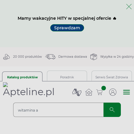
Mamy wakacyjne HITY w specjalnej ofercie 🔥
Sprawdzam
20 000 produktów
Darmowa dostawa
Wysyłka w 24 godziny
Katalog produktów
Poradnik
Serwis Świat Zdrowia
sztuk