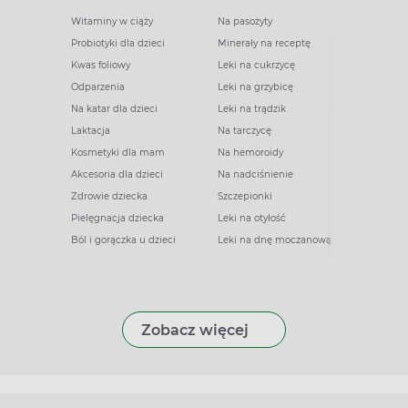
Witaminy w ciąży
Na pasożyty
Probiotyki dla dzieci
Minerały na receptę
Kwas foliowy
Leki na cukrzycę
Odparzenia
Leki na grzybicę
Na katar dla dzieci
Leki na trądzik
Laktacja
Na tarczycę
Kosmetyki dla mam
Na hemoroidy
Akcesoria dla dzieci
Na nadciśnienie
Zdrowie dziecka
Szczepionki
Pielęgnacja dziecka
Leki na otyłość
Ból i gorączka u dzieci
Leki na dnę moczanową
Zobacz więcej