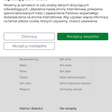
Woda morska
Odporność
Możemy je zamieścić w celu analizy danych dotyczących
odwiedzających, ulepszenia naszej strony internetowej, pokazania
spersonalizowanych treści i zapewnienia Państwu wspaniałego
doświadczenia na stronie internetowej. Aby uzyskać więcej informacji
Witaminy i minerały
Ból
na temat plików cookie, których używamy, otwórz ustawienia.
Cynk
Ból brzucha
Witamina B12
Ból gardła
Dostosuj
Akceptuj wszystko
Kwasy omega
Ból głowy
Akceptuj niezbędne
Witaminy dla dzieci
Migrena
Witaminy dla seniorów
Ból pleców
Multiwitaminy
Ból ucha
Wapń
Ból zatok
Potas
Ból zęba
Żelazo
Bóle menstruacyjne
Żeń-szeń
Bóle mięśniowo-stawowe
Magnez
Kompresy żelowe
Mama i dziecko
Na receptę