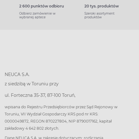
2 600 punktów odbioru
20 tys. produktów
Odbierz zamówienie w
Szeroki asortyment
wybranej aptece
produktów
NEUCA S.A.
z siedzibą w Toruniu przy
ul. Forteczna 35-37, 87-100 Toruń,
wpisana do Rejestru Przedsiębiorców przez Sąd Rejonowy w
Toruniu, VII Wydział Gospodarczy KRS pod nr KRS:
0000049872, REGON 870227804, NIP 8790017162, kapitał
zakładowy 4 642 802 złotych.
Dane NEUCA S.A. w zakresie dotyczącym: rozliczania