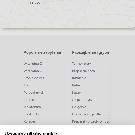
newslettera
rozwiń>
Popularne zapytania
Przeziębienie i grypa
Witamina D
Termometry
Witamina C
Krople do nosa
Krople do oczu
Inhalacje
Tran
Katar
Paracetamol
Kaszel
Ibuprofen
Olejki eteryczne
Melatonina
Gorączka
Elektrolity
Drapanie w gardle
Kolagen
Preparaty przeciwwirusowe
Zatoki
Zapalenie ucha
Używamy plików cookie