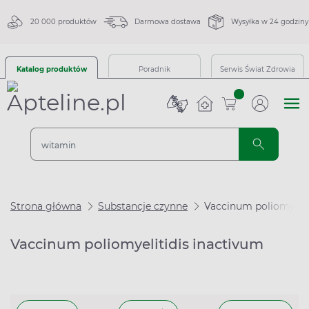
20 000 produktów
Darmowa dostawa
Wysyłka w 24 godziny
Katalog produktów
Poradnik
Serwis Świat Zdrowia
sztuk
Strona główna
Substancje czynne
Vaccinum poliomyelit
Vaccinum poliomyelitidis inactivum