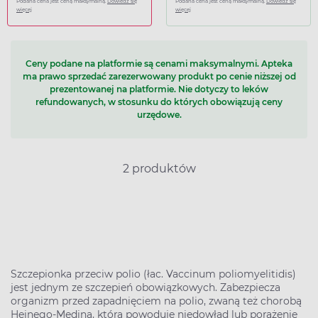
Podana cena jest ceną maksymalną.
Dowiedz się
Podana cena jest ceną maksymalną.
Dowiedz się
więcej
więcej
Ceny podane na platformie są cenami maksymalnymi. Apteka
ma prawo sprzedać zarezerwowany produkt po cenie niższej od
prezentowanej na platformie. Nie dotyczy to leków
refundowanych, w stosunku do których obowiązują ceny
urzędowe.
2 produktów
Szczepionka przeciw polio (łac. Vaccinum poliomyelitidis)
jest jednym ze szczepień obowiązkowych. Zabezpiecza
organizm przed zapadnięciem na polio, zwaną też chorobą
Heinego-Medina, która powoduje niedowład lub porażenie