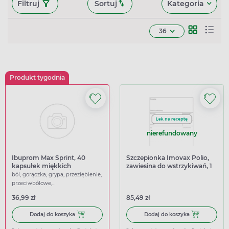
Filtruj
Sortuj
Kategoria
36
Produkt tygodnia
nierefundowany
Ibuprom Max Sprint, 40
Szczepionka Imovax Polio,
kapsułek miękkich
zawiesina do wstrzykiwań, 1
ampułko-strzykawka z igłą
ból, gorączka, grypa, przeziębienie,
po 0,5 ml
przeciwbólowe,
przeciwgorączkowe
36,99 zł
85,49 zł
Dodaj do koszyka Ibuprom Max Sprint, 40 kapsułek miękk
Dodaj do koszy
Dodaj do koszyka
Dodaj do koszyka