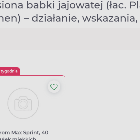
iona babki jajowatej (łac. P
en) – działanie, wskazania,
 tygodnia
rom Max Sprint, 40
ułek miękkich