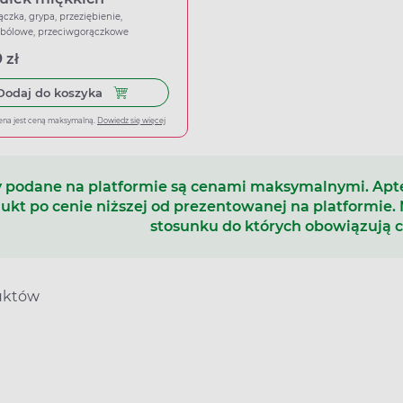
ączka, grypa, przeziębienie,
wbólowe, przeciwgorączkowe
 zł
Dodaj do koszyka Ibuprom Max Sprint, 40 kapsu
Dodaj do koszyka
ena jest ceną maksymalną.
Dowiedz się więcej
 podane na platformie są cenami maksymalnymi. Ap
ukt po cenie niższej od prezentowanej na platformie.
stosunku do których obowiązują 
uktów