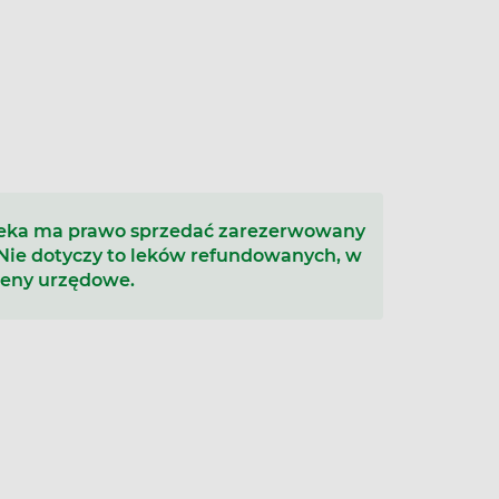
łek miękkich
teka ma prawo sprzedać zarezerwowany
 Nie dotyczy to leków refundowanych, w
ceny urzędowe.