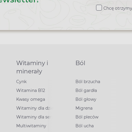
do
Chcę otrzymy
newslette
Witaminy i
Ból
minerały
Cynk
Ból brzucha
Witamina B12
Ból gardła
Kwasy omega
Ból głowy
Witaminy dla dzieci
Migrena
Witaminy dla seniorów
Ból pleców
Multiwitaminy
Ból ucha