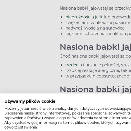
Nasiona babki jajowatej są przeci
niedrożnością jelit
lub przewod
zwężeniami w układzie pokar
nadwrażliwością na surowiec,
ciężkimi schorzeniami układu 
Nasiona babki ja
Choć nasiona babki jajowatej są 
wzdęcia
i uczucie pełności, szc
rzadziej reakcje alergiczne, tak
w przypadku niedostatecznego 
Nasiona babki ja
Nasiona babki jajowatej mogą zmni
Używamy plików cookie
odstępu między ich przyjęciem a 
Możemy je zamieścić w celu analizy danych dotyczących odwiedzającyc
ulepszenia naszej strony internetowej, pokazania spersonalizowanych tre
Nasiona babki ja
zapewnienia Państwu wspaniałego doświadczenia na stronie internetow
Aby uzyskać więcej informacji na temat plików cookie, których używam
Nasiona babki jajowatej są bezpiecz
otwórz ustawienia.