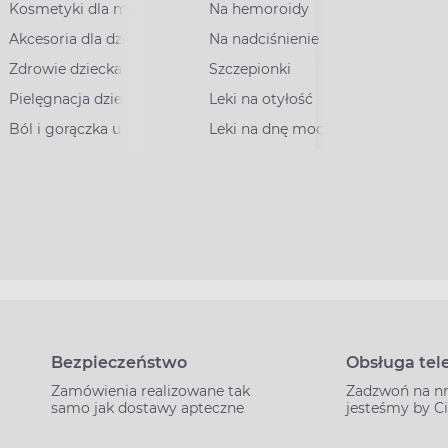
Kosmetyki dla mam
Na hemoroidy
Akcesoria dla dzieci
Na nadciśnienie
Zdrowie dziecka
Szczepionki
Pielęgnacja dziecka
Leki na otyłość
Ból i gorączka u dzieci
Leki na dnę moczanową
Bezpieczeństwo
Obsługa tel
Zamówienia realizowane tak
Zadzwoń na n
samo jak dostawy apteczne
jesteśmy by C