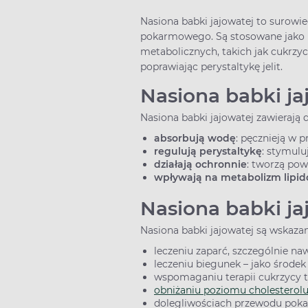
Nasiona babki jajowatej to surowi
pokarmowego. Są stosowane jako n
metabolicznych, takich jak cukrzyc
poprawiając perystaltykę jelit.
Nasiona babki jaj
Nasiona babki jajowatej zawierają d
absorbują wodę
: pęcznieją w 
regulują perystaltykę
: stymulu
działają ochronnie
: tworzą po
wpływają na metabolizm lipid
Nasiona babki ja
Nasiona babki jajowatej są wskaza
leczeniu zaparć, szczególnie n
leczeniu biegunek – jako środ
wspomaganiu terapii cukrzycy 
obniżaniu poziomu cholesterol
dolegliwościach przewodu pok