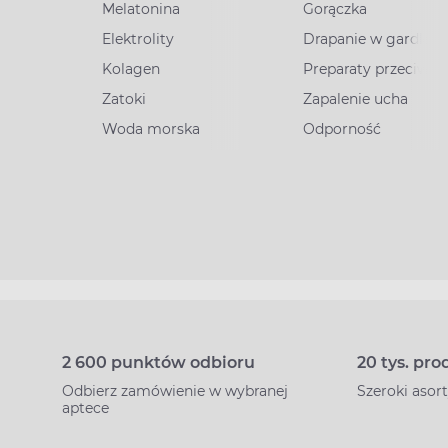
Melatonina
Gorączka
Elektrolity
Drapanie w gardle
Kolagen
Preparaty przeciww
Zatoki
Zapalenie ucha
Woda morska
Odporność
2 600 punktów odbioru
20 tys. pr
Odbierz zamówienie w wybranej
Szeroki aso
aptece