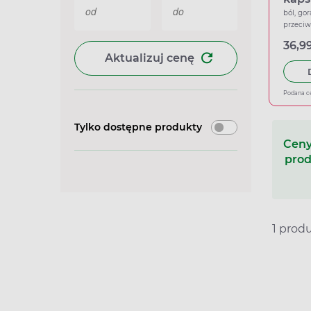
ból, gor
przeci
36,99
Aktualizuj cenę
Podana c
Tylko dostępne produkty
Ceny
prod
1 prod