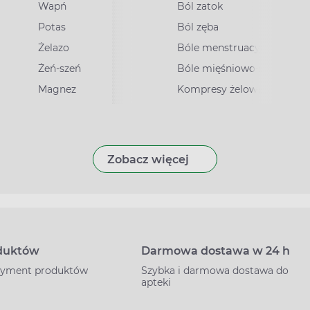
Wapń
Ból zatok
Potas
Ból zęba
irusowe
Żelazo
Bóle menstruacyjne
Żeń-szeń
Bóle mięśniowo-stawowe
Magnez
Kompresy żelowe
Zobacz więcej
oduktów
Darmowa dostawa w 24 h
rtyment produktów
Szybka i darmowa dostawa do
apteki