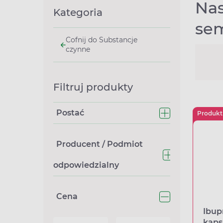
Nas
Kategoria
sem
Cofnij do Substancje
czynne
Filtruj produkty
Postać
Produkt
Producent / Podmiot
odpowiedzialny
Cena
Ibup
kaps