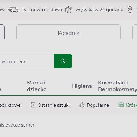
ów
Darmowa dostawa
Wysyłka w 24 godziny
Poradnik
a
Mama i
Kosmetyki i
Higiena
ę
dziecko
Dermokosmety
roduktowe
Ostatnie sztuki
Popularne
Krótk
nis ovatae semen