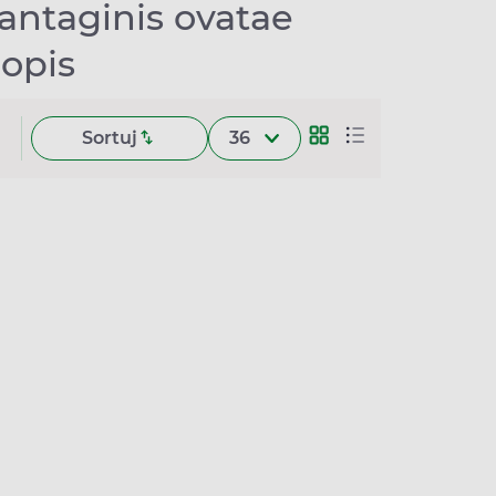
lantaginis ovatae
 opis
Sortuj
36