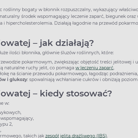
ec roślinny bogaty w błonnik rozpuszczalny, wykazujący właściwo
aturalny środek wspomagający leczenie zaparć, biegunek oraz 
a i hipercholesterolemia. Działają łagodnie na przewód pokarmow
owatej – jak działają?
uże ilości błonnika, głównie śluzów roślinnych, które:
przewodzie pokarmowym, zwiększając objętość treści jelitowej i u
ją naturalne ruchy jelit, co pomaga
w leczeniu zaparć
,
włokę na ścianie przewodu pokarmowego, łagodząc podrażnienia
ów i glukozy
: spowalniają wchłanianie cukrów i obniżają poziom
jowatej – kiedy stosować?
ne w:
awykowych,
ek wspomagający,
typu 2,
u
,
armowego, takich jak
zespół jelita drażliwego (IBS)
.