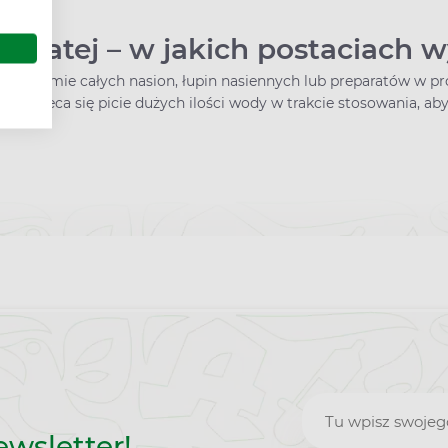
em.
jowatej – w jakich postaciach 
ne w formie całych nasion, łupin nasiennych lub preparatów w 
m. Zaleca się picie dużych ilości wody w trakcie stosowania, ab
Zapisz
ewsletter!