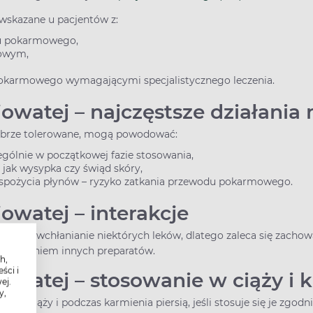
wwskazane u pacjentów z:
u pokarmowego,
mowym,
pokarmowego wymagającymi specjalistycznego leczenia.
jowatej – najczęstsze działani
dobrze tolerowane, mogą powodować:
zególnie w początkowej fazie stosowania,
ie jak wysypka czy świąd skóry,
spożycia płynów – ryzyko zatkania przewodu pokarmowego.
jowatej – interakcje
ejszać wchłanianie niektórych leków, dlatego zaleca się zacho
stosowaniem innych preparatów.
h,
ści i
jowatej – stosowanie w ciąży i 
ej.
y,
ne w ciąży i podczas karmienia piersią, jeśli stosuje się je zgodn