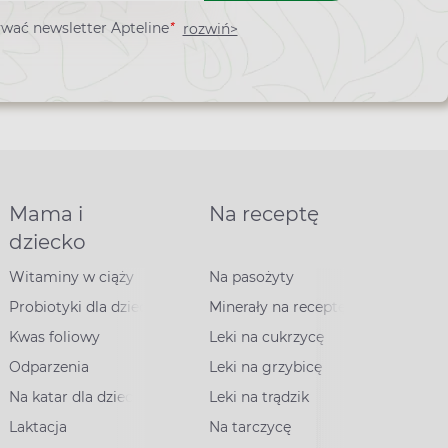
*
wać newsletter Apteline
rozwiń>
ra
Mama i
Na receptę
dziecko
Witaminy w ciąży
Na pasożyty
Probiotyki dla dzieci
Minerały na receptę
Kwas foliowy
Leki na cukrzycę
Odparzenia
Leki na grzybicę
Na katar dla dzieci
Leki na trądzik
Laktacja
Na tarczycę