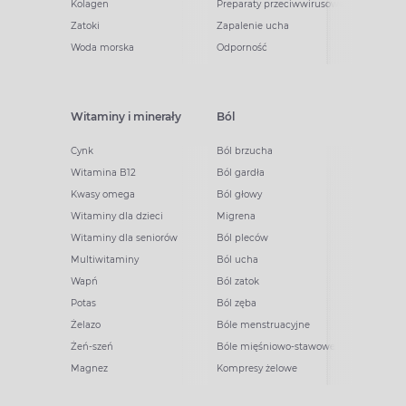
Kolagen
Preparaty przeciwwirusowe
Zatoki
Zapalenie ucha
Woda morska
Odporność
Witaminy i minerały
Ból
Cynk
Ból brzucha
Witamina B12
Ból gardła
Kwasy omega
Ból głowy
Witaminy dla dzieci
Migrena
Witaminy dla seniorów
Ból pleców
Multiwitaminy
Ból ucha
Wapń
Ból zatok
Potas
Ból zęba
Żelazo
Bóle menstruacyjne
Żeń-szeń
Bóle mięśniowo-stawowe
Magnez
Kompresy żelowe