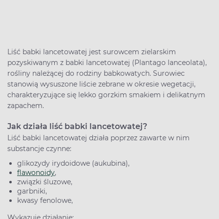
Liść babki lancetowatej jest surowcem zielarskim
pozyskiwanym z babki lancetowatej (Plantago lanceolata),
rośliny należącej do rodziny babkowatych. Surowiec
stanowią wysuszone liście zebrane w okresie wegetacji,
charakteryzujące się lekko gorzkim smakiem i delikatnym
zapachem.
Jak działa liść babki lancetowatej?
Liść babki lancetowatej działa poprzez zawarte w nim
substancje czynne:
glikozydy irydoidowe (aukubina),
flawonoidy
,
związki śluzowe,
garbniki,
kwasy fenolowe,
Wykazuje działanie: