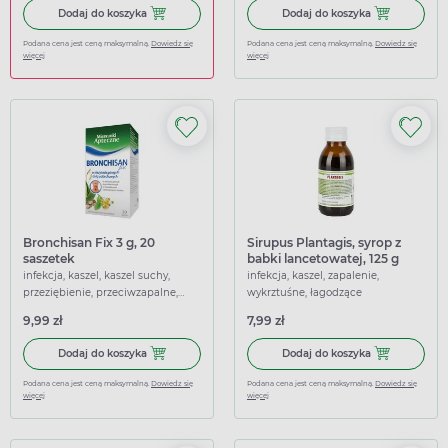
Dodaj do koszyka Ibuprom Max Sprint, 40 kapsułek miękk
Dodaj do koszy
Dodaj do koszyka
Dodaj do koszyka
Podana cena jest ceną maksymalną.
Dowiedz się
Podana cena jest ceną maksymalną.
Dowiedz się
więcej
więcej
Bronchisan Fix 3 g, 20
Sirupus Plantagis, syrop z
saszetek
babki lancetowatej, 125 g
infekcja, kaszel, kaszel suchy,
infekcja, kaszel, zapalenie,
przeziębienie, przeciwzapalne,
wykrztuśne, łagodzące
wykrztuśne
9,99 zł
7,99 zł
Dodaj do koszyka Bronchisan Fix 3 g, 20 saszetek
Dodaj do koszy
Dodaj do koszyka
Dodaj do koszyka
Podana cena jest ceną maksymalną.
Dowiedz się
Podana cena jest ceną maksymalną.
Dowiedz się
więcej
więcej