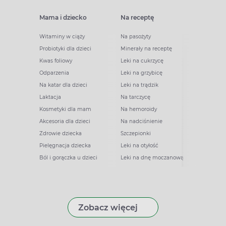
Mama i dziecko
Na receptę
Witaminy w ciąży
Na pasożyty
Probiotyki dla dzieci
Minerały na receptę
Kwas foliowy
Leki na cukrzycę
Odparzenia
Leki na grzybicę
Na katar dla dzieci
Leki na trądzik
Laktacja
Na tarczycę
Kosmetyki dla mam
Na hemoroidy
Akcesoria dla dzieci
Na nadciśnienie
Zdrowie dziecka
Szczepionki
Pielęgnacja dziecka
Leki na otyłość
Ból i gorączka u dzieci
Leki na dnę moczanową
Zobacz więcej