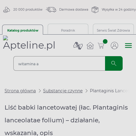
20 000 produktów
Darmowa dostawa
Wysyłka w 24 godziny
Katalog produktów
Poradnik
Serwis Świat Zdrowia
sztuk
Strona główna
Substancje czynne
Plantaginis Lanceola
Liść babki lancetowatej (łac. Plantaginis
lanceolatae folium) – działanie,
wskazania, opis