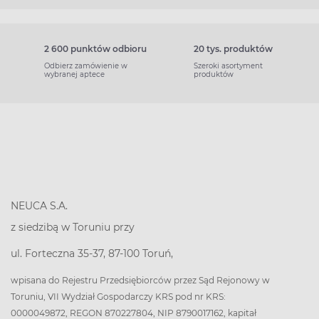
2 600 punktów odbioru
20 tys. produktów
Odbierz zamówienie w
Szeroki asortyment
wybranej aptece
produktów
NEUCA S.A.
z siedzibą w Toruniu przy
ul. Forteczna 35-37, 87-100 Toruń,
wpisana do Rejestru Przedsiębiorców przez Sąd Rejonowy w
Toruniu, VII Wydział Gospodarczy KRS pod nr KRS:
0000049872, REGON 870227804, NIP 8790017162, kapitał