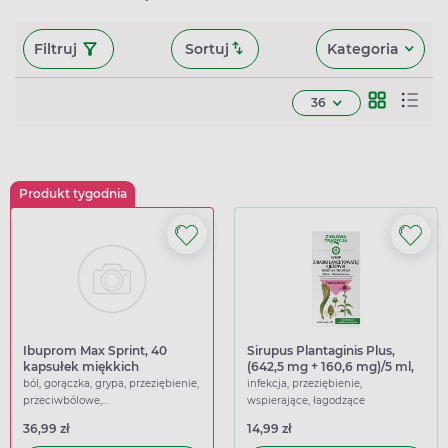
Filtruj
Sortuj
Kategoria
36
Produkt tygodnia
Ibuprom Max Sprint, 40
Sirupus Plantaginis Plus,
kapsułek miękkich
(642,5 mg + 160,6 mg)/5 ml,
syrop, 125 g
ból, gorączka, grypa, przeziębienie,
infekcja, przeziębienie,
przeciwbólowe,
wspierające, łagodzące
przeciwgorączkowe
36,99 zł
14,99 zł