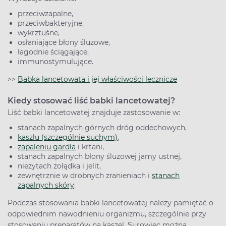
przeciwzapalne,
przeciwbakteryjne,
wykrztuśne,
osłaniające błony śluzowe,
łagodnie ściągające,
immunostymulujące.
>>
Babka lancetowata i jej właściwości lecznicze
Kiedy stosować liść babki lancetowatej?
Liść babki lancetowatej znajduje zastosowanie w:
stanach zapalnych górnych dróg oddechowych,
kaszlu (szczególnie suchym)
,
zapaleniu gardła
i krtani,
stanach zapalnych błony śluzowej jamy ustnej,
nieżytach żołądka i jelit,
zewnętrznie w drobnych zranieniach i
stanach
zapalnych skóry
.
Podczas stosowania babki lancetowatej należy pamiętać o
odpowiednim nawodnieniu organizmu, szczególnie przy
stosowaniu preparatów na kaszel. Surowiec można