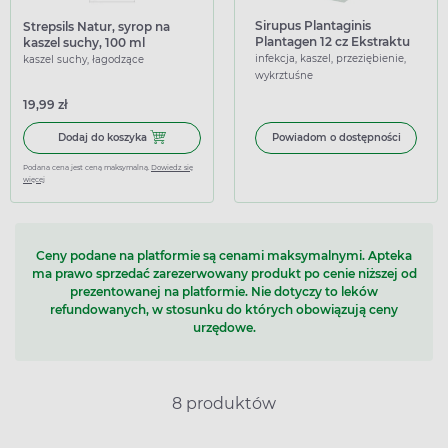
Sirupus Plantaginis
Strepsils Natur, syrop na
Plantagen 12 cz Ekstraktu
kaszel suchy, 100 ml
z Babki Lancetowatej, 125
infekcja, kaszel, przeziębienie,
kaszel suchy, łagodzące
g
wykrztuśne
19,99 zł
Dodaj do koszyka Strepsils Natur, syrop na kaszel suchy, 1
Dodaj do koszyka
Powiadom o dostępności
Podana cena jest ceną maksymalną.
Dowiedz się
więcej
Ceny podane na platformie są cenami maksymalnymi. Apteka
ma prawo sprzedać zarezerwowany produkt po cenie niższej od
prezentowanej na platformie. Nie dotyczy to leków
refundowanych, w stosunku do których obowiązują ceny
urzędowe.
8 produktów