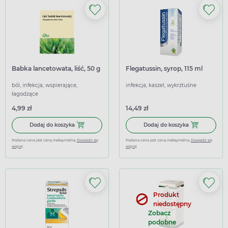
Babka lancetowata, liść, 50 g
Flegatussin, syrop, 115 ml
ból, infekcja, wspierające,
infekcja, kaszel, wykrztuśne
łagodzące
4,99 zł
14,49 zł
Dodaj do koszyka Babka lancetowata, liść, 50 g
Dodaj do koszy
Dodaj do koszyka
Dodaj do koszyka
Podana cena jest ceną maksymalną.
Dowiedz się
Podana cena jest ceną maksymalną.
Dowiedz się
więcej
więcej
Produkt
niedostępny
Zobacz
podobne