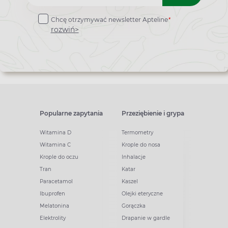
do
*
Chcę otrzymywać newsletter Apteline
newslettera
rozwiń>
Popularne zapytania
Przeziębienie i grypa
Witamina D
Termometry
Witamina C
Krople do nosa
Krople do oczu
Inhalacje
Tran
Katar
Paracetamol
Kaszel
Ibuprofen
Olejki eteryczne
Melatonina
Gorączka
Elektrolity
Drapanie w gardle