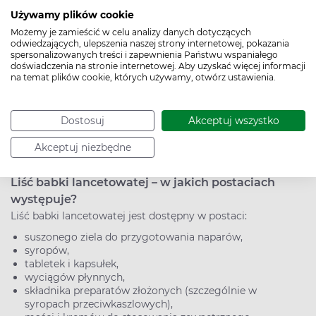
przyjmowaniem preparatów z babki i innych leków.
Używamy plików cookie
Możemy je zamieścić w celu analizy danych dotyczących
Stosowanie liścia babki lancetowatej w ciąży i w
odwiedzających, ulepszenia naszej strony internetowej, pokazania
spersonalizowanych treści i zapewnienia Państwu wspaniałego
okresie karmienia piersią
doświadczenia na stronie internetowej. Aby uzyskać więcej informacji
Stosowanie liścia babki lancetowatej w czasie ciąży i
na temat plików cookie, których używamy, otwórz ustawienia.
podczas karmienia piersią jest uznawane za bezpieczne,
jednak zaleca się konsultację z lekarzem przed
Dostosuj
Akceptuj wszystko
rozpoczęciem stosowania. Tradycyjnie surowiec był
używany w tych okresach bez doniesień o działaniach
Akceptuj niezbędne
niepożądanych.
Liść babki lancetowatej – w jakich postaciach
występuje?
Liść babki lancetowatej jest dostępny w postaci:
suszonego ziela do przygotowania naparów,
syropów,
tabletek i kapsułek,
wyciągów płynnych,
składnika preparatów złożonych (szczególnie w
syropach przeciwkaszlowych),