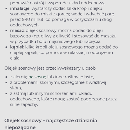
poprawić nastrój i wspomóc układ oddechowy;
inhalacje
: wystarczy dodać kilka kropli olejku
sosnowego do miski z gorącą wodą i wdychać parę
przez 5-10 minut, co pomaga w oczyszczaniu dróg
oddechowych;
masaż
: olejek sosnowy można dodać do oleju
bazowego (np. oliwy z oliwek) i stosować do masażu
w przypadku bólu mięśniowego lub napięcia.
kąpiel
: kilka kropli oleju sosnowego można dodać do
ciepłej kąpieli, co pomoże w relaksacji i odprężeniu
ciała.
Olejek sosnowy jest przeciwwskazany u osób:
z alergią
na sosnę
lub inne rośliny iglaste,
z problemami skórnymi, szczególnie z wrażliwą
skórą,
z astmą lub innymi schorzeniami układu
oddechowego, które mogą zostać pogorszone przez
silne zapachy.
Olejek sosnowy – najczęstsze działania
niepożądane