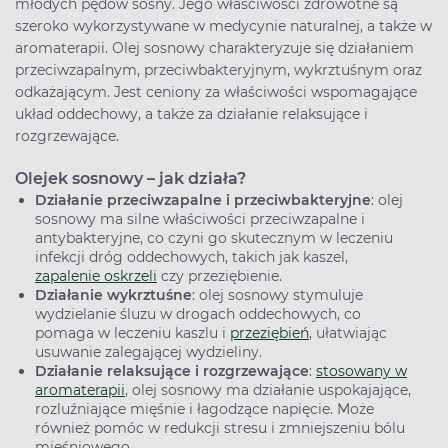
młodych pędów sosny. Jego właściwości zdrowotne są
szeroko wykorzystywane w medycynie naturalnej, a także w
aromaterapii. Olej sosnowy charakteryzuje się działaniem
przeciwzapalnym, przeciwbakteryjnym, wykrztuśnym oraz
odkażającym. Jest ceniony za właściwości wspomagające
układ oddechowy, a także za działanie relaksujące i
rozgrzewające.
Olejek sosnowy – jak działa?
Działanie przeciwzapalne i przeciwbakteryjne
: olej
sosnowy ma silne właściwości przeciwzapalne i
antybakteryjne, co czyni go skutecznym w leczeniu
infekcji dróg oddechowych, takich jak kaszel,
zapalenie oskrzeli
czy przeziębienie.
Działanie wykrztuśne
: olej sosnowy stymuluje
wydzielanie śluzu w drogach oddechowych, co
pomaga w leczeniu kaszlu i
przeziębień
, ułatwiając
usuwanie zalegającej wydzieliny.
Działanie relaksujące i rozgrzewające
:
stosowany w
aromaterapii
, olej sosnowy ma działanie uspokajające,
rozluźniające mięśnie i łagodzące napięcie. Może
również pomóc w redukcji stresu i zmniejszeniu bólu
mięśniowego.