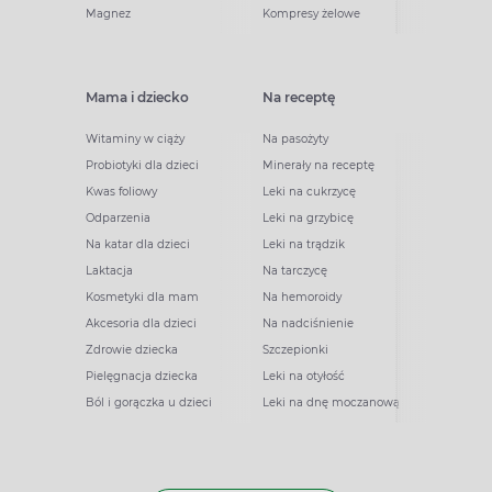
Magnez
Kompresy żelowe
Mama i dziecko
Na receptę
Witaminy w ciąży
Na pasożyty
Probiotyki dla dzieci
Minerały na receptę
Kwas foliowy
Leki na cukrzycę
Odparzenia
Leki na grzybicę
Na katar dla dzieci
Leki na trądzik
Laktacja
Na tarczycę
Kosmetyki dla mam
Na hemoroidy
Akcesoria dla dzieci
Na nadciśnienie
Zdrowie dziecka
Szczepionki
Pielęgnacja dziecka
Leki na otyłość
Ból i gorączka u dzieci
Leki na dnę moczanową