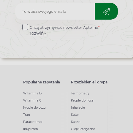
Zapisz
do
*
Chcę otrzymywać newsletter Apteline
newslettera
rozwiń>
Popularne zapytania
Przeziębienie i grypa
Witamina D
Termometry
Witamina C
Krople do nosa
Krople do oczu
Inhalacje
Tran
Katar
Paracetamol
Kaszel
Ibuprofen
Olejki eteryczne