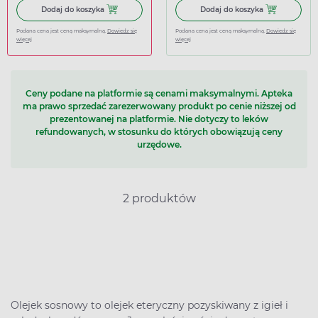
Dodaj do koszyka Ibuprom Max Sprint, 40 kapsułek miękk
Dodaj do koszy
Dodaj do koszyka
Dodaj do koszyka
Podana cena jest ceną maksymalną.
Dowiedz się
Podana cena jest ceną maksymalną.
Dowiedz się
więcej
więcej
Ceny podane na platformie są cenami maksymalnymi. Apteka
ma prawo sprzedać zarezerwowany produkt po cenie niższej od
prezentowanej na platformie. Nie dotyczy to leków
refundowanych, w stosunku do których obowiązują ceny
urzędowe.
2 produktów
Olejek sosnowy to olejek eteryczny pozyskiwany z igieł i