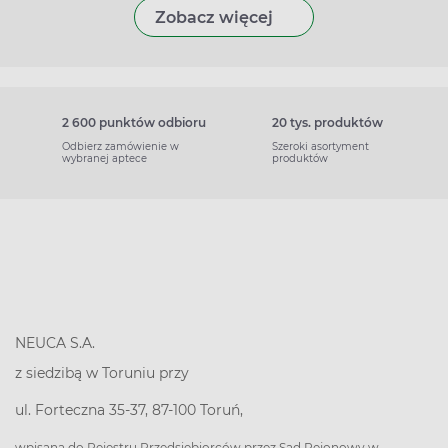
Zobacz więcej
2 600 punktów odbioru
20 tys. produktów
Odbierz zamówienie w
Szeroki asortyment
wybranej aptece
produktów
NEUCA S.A.
z siedzibą w Toruniu przy
ul. Forteczna 35-37, 87-100 Toruń,
wpisana do Rejestru Przedsiębiorców przez Sąd Rejonowy w