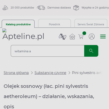
20 000 produktów
Darmowa dostawa
Wysyłka w 24 godziny
Katalog produktów
Poradnik
Serwis Świat Zdrowia
sztuk
Strona główna
Substancje czynne
Pini sylvestris aethe
Olejek sosnowy (łac. pini sylvestris
aetheroleum) – działanie, wskazania,
opis