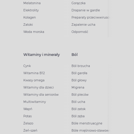
Melatonina
Gorączka
Elektrolity
Drapanie w gardle
Kolagen
Preparaty przeciwwirusowe
Zatoki
Zapalenie ucha
Woda morska
Odporność
Witaminy i minerały
Ból
Cynk
Ból brzucha
Witamina B12
Ból gardła
Kwasy omega
Ból głowy
Witaminy dla dzieci
Migrena
Witaminy dla seniorów
Ból pleców
Multiwitaminy
Ból ucha
Wapń
Ból zatok
Potas
Ból zęba
Żelazo
Bóle menstruacyjne
Żeń-szeń
Bóle mięśniowo-stawowe