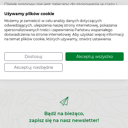
Olejek sosnowy nie jest zalecany do stosowania w ciąży i
karmieniu piersią bez konsultacji z lekarzem, ponieważ brak
Używamy plików cookie
jest jednoznacznych dowodów na bezpieczeństwo
Możemy je zamieścić w celu analizy danych dotyczących
stosowania olejku w tych okresach.
odwiedzających, ulepszenia naszej strony internetowej, pokazania
spersonalizowanych treści i zapewnienia Państwu wspaniałego
doświadczenia na stronie internetowej. Aby uzyskać więcej informacji
Olejek sosnowy – w jakiej postaci występuje
na temat plików cookie, których używamy, otwórz ustawienia.
Olejek sosnowy dostępny jest
w postaci olejku eterycznego
,
najczęściej w małych buteleczkach z kroplomierzem.
Dostosuj
Akceptuj wszystko
Akceptuj niezbędne
Bądź na bieżąco,
zapisz się na nasz newsletter!