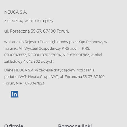
NEUCA S.A.
z siedzibą w Toruniu przy
ul. Forteczna 35-37, 87-100 Toruń,
wpisana do Rejestru Przedsiębiorców przez Sąd Rejonowy w
Toruniu, VII Wydział Gospodarczy KRS pod nr KRS:
0000049872, REGON 870227804, NIP 8790017162, kapitał
zakładowy 4 642 802 złotych.
Dane NEUCA S.A. w zakresie dotyczącym: rozliczania
podatku VAT: Neuca Grupa VAT, ul. Forteczna 35-37, 87-100
Toruń, NIP: 1070047823
O firmie
Pomocne linki