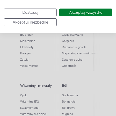
Witamina D
Termometry
Witamina C
Krople do nosa
Dostosuj
Akceptuj wszystko
Krople do oczu
Inhalacje
Akceptuj niezbędne
Tran
Katar
Paracetamol
Kaszel
Ibuprofen
Olejki eteryczne
Melatonina
Gorączka
Elektrolity
Drapanie w gardle
Kolagen
Preparaty przeciwwirusowe
Zatoki
Zapalenie ucha
Woda morska
Odporność
Witaminy i minerały
Ból
Cynk
Ból brzucha
Witamina B12
Ból gardła
Kwasy omega
Ból głowy
Witaminy dla dzieci
Migrena