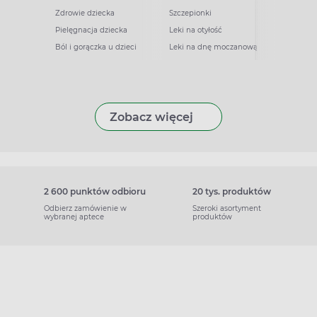
Zdrowie dziecka
Szczepionki
Pielęgnacja dziecka
Leki na otyłość
Ból i gorączka u dzieci
Leki na dnę moczanową
Zobacz więcej
2 600 punktów odbioru
20 tys. produktów
Odbierz zamówienie w
Szeroki asortyment
wybranej aptece
produktów