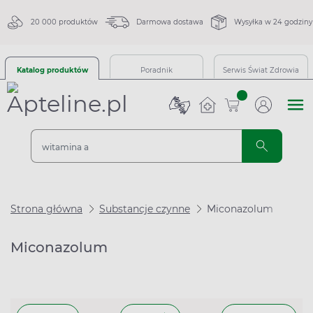
20 000 produktów
Darmowa dostawa
Wysyłka w 24 godziny
Katalog produktów
Poradnik
Serwis Świat Zdrowia
sztuk
Strona główna
Substancje czynne
Miconazolum
Miconazolum