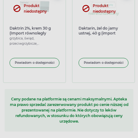
Produkt
Produkt
niedostępny
niedostępny
nierefundowany
Daktrin 2%, krem 30 g
Daktarin, żel do jamy
(Import równoległy
ustnej, 40 g (import
Pharmapoint)
równoległy)
grzybica, świąd,
przeciwgrzybicze,
przeciwświądowe
Powiadom o dostępności
Powiadom o dostępności
Ceny podane na platformie są cenami maksymalnymi. Apteka
ma prawo sprzedać zarezerwowany produkt po cenie niższej od
prezentowanej na platformie. Nie dotyczy to leków
refundowanych, w stosunku do których obowiązują ceny
urzędowe.