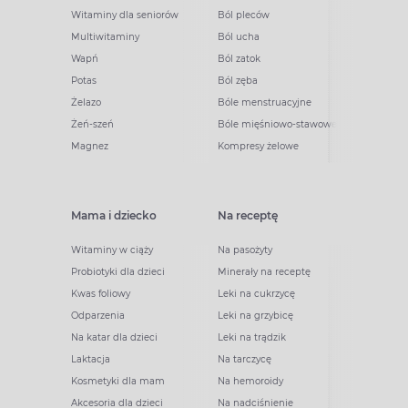
Witaminy dla seniorów
Ból pleców
Multiwitaminy
Ból ucha
Wapń
Ból zatok
Potas
Ból zęba
Żelazo
Bóle menstruacyjne
Żeń-szeń
Bóle mięśniowo-stawowe
Magnez
Kompresy żelowe
Mama i dziecko
Na receptę
Witaminy w ciąży
Na pasożyty
Probiotyki dla dzieci
Minerały na receptę
Kwas foliowy
Leki na cukrzycę
Odparzenia
Leki na grzybicę
Na katar dla dzieci
Leki na trądzik
Laktacja
Na tarczycę
Kosmetyki dla mam
Na hemoroidy
Akcesoria dla dzieci
Na nadciśnienie