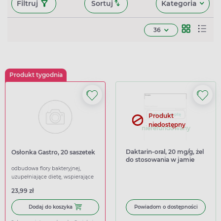
Filtruj
Sortuj
Kategoria
36
Produkt tygodnia
Produkt
niedostępny
nierefundowany
Daktarin-oral, 20 mg/g, żel
Osłonka Gastro, 20 saszetek
do stosowania w jamie
ustnej, 40 g (import
odbudowa flory bakteryjnej,
równoległy Delfarma)
uzupełniające dietę, wspierające
23,99 zł
Dodaj do koszyka Osłonka Gastro, 20 saszetek
Dodaj do koszyka
Powiadom o dostępności