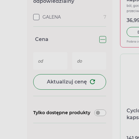
odpowiedzialny
ból, gor
przeci
GALENA
7
36,99
Cena
Podana c
Aktualizuj cenę
Cycl
Tylko dostępne produkty
kaps
141,9