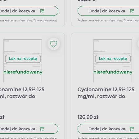
Dodaj do koszyka Cyclonamine 500 mg, 90 kaps
Dodaj
Dodaj do koszyka
Dodaj do koszyka
ena jest ceną maksymalną.
Dowiedz się więcej
Podana cena jest ceną maksymalną.
Dowiedz się
nierefundowany
nierefundowany
onamine 12,5% 125
Cyclonamine 12,5% 125
l, roztwór do
mg/ml, roztwór do
zykiwań, 5 ampułek
wstrzykiwań, 50 ampuł
 zł
126,99 zł
Dodaj do koszyka Cyclonamine 12,5% 125 mg/ml,
Dodaj
Dodaj do koszyka
Dodaj do koszyka
ena jest ceną maksymalną.
Dowiedz się więcej
Podana cena jest ceną maksymalną.
Dowiedz się