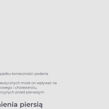
ypadku konieczności podania
apeutycznych może on wpływać na
zowego i cholesterolu,
toryjnych przed pierwszym
ienia piersią