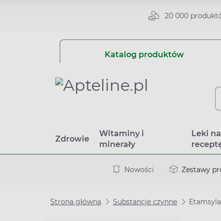
20 000 produkt
Katalog produktów
Witaminy i
Leki n
Zdrowie
minerały
recept
Nowości
Zestawy p
Strona główna
Substancje czynne
Etamsyl