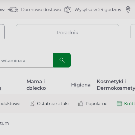
ów
Darmowa dostawa
Wysyłka w 24 godziny
Poradnik
a
Mama i
Kosmetyki i
Higiena
ę
dziecko
Dermokosmety
roduktowe
Ostatnie sztuki
Popularne
Krótk
atum