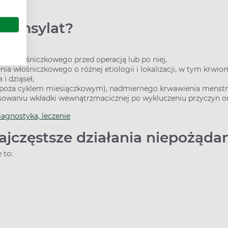
etamsylat?
nia włośniczkowego przed operacją lub po niej,
enia włośniczkowego o różnej etiologii i lokalizacji, w tym kr
 i dziąseł,
a poza cyklem miesiączkowym), nadmiernego krwawienia menst
osowaniu wkładki wewnątrzmacicznej po wykluczeniu przyczyn o
iagnostyka, leczenie
jczęstsze działania niepożąda
 to: