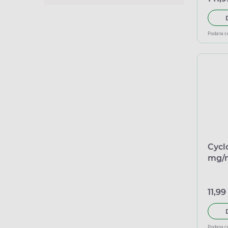
Podana c
Cycl
mg/m
wstr
11,99
Podana c