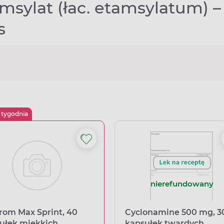
msylat (łac. etamsylatum) –
s
 tygodnia
nierefundowany
rom Max Sprint, 40
Cyclonamine 500 mg, 3
ułek miękkich
kapsułek twardych