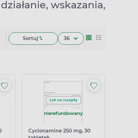
 działanie, wskazania,
Sortuj
36
nierefundowany
0
Cyclonamine 250 mg, 30
tabletek