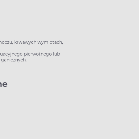
wiomoczu, krwawych wymiotach,
ruacyjnego pierwotnego lub
rganicznych.
ne