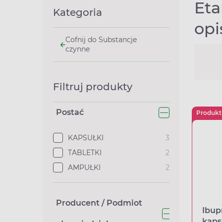
Eta
Kategoria
opi
Cofnij do Substancje
czynne
Filtruj produkty
Postać
Produkt
KAPSUŁKI
3
TABLETKI
2
AMPUŁKI
2
Producent / Podmiot
Ibup
kaps