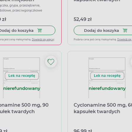
ączka, grypa, przeziębienie,
wbólowe, przeciwgorączkowe
 zł
52,49 zł
Dodaj do koszyka Ibuprom Max Sprint, 40 kapsu
Dodaj
Dodaj do koszyka
Dodaj do koszyka
ena jest ceną maksymalną.
Dowiedz się więcej
Podana cena jest ceną maksymalną.
Dowiedz się
nierefundowany
nierefundowany
onamine 500 mg, 90
Cyclonamine 500 mg, 6
ułek twardych
kapsułek twardych
9 zł
96,99 zł