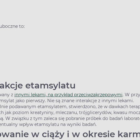
uboczne to:
rakcje etamsylatu
owany z
innymi lekami, na przykład przeciwzakrzepowymi
. W prz
sylat jako pierwszy. Nie są znane interakcje z innymi lekami.
żylnie podawanym etamsylatem, stwierdzono, że w dawkach ter
ich jak poziom kreatyniny, mleczanu, trójglicerydów, kwasu moc
 W związku z tym zaleca się pobranie próbek do badań labora
entualny wpływ etamsylatu na wyniki badań.
owanie w ciąży i w okresie karm