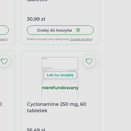
30,99 zł
łek miękkich
 do koszyka Cyclonamine 500 mg, 30 kapsułek twardych
Dodaj do koszyka Cyclonamin
Dodaj do koszyka
 więcej
Podana cena jest ceną maksymalną.
Dowiedz się więcej
nierefundowany
0
Cyclonamine 250 mg, 60
tabletek
56,49 zł