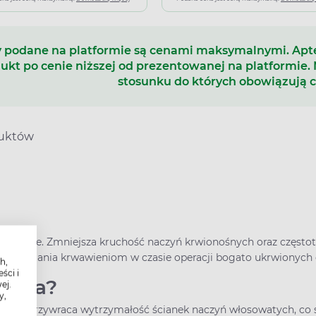
 podane na platformie są cenami maksymalnymi. Ap
ukt po cenie niższej od prezentowanej na platformie.
stosunku do których obowiązują 
duktów
otoczne. Zmniejsza kruchość naczyń krwionośnych oraz częstotl
 zapobiegania krwawieniom w czasie operacji bogato ukrwionych 
h,
ści i
ziała?
ej.
y,
ytek i przywraca wytrzymałość ścianek naczyń włosowatych, co s