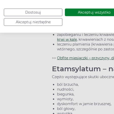
utratę krwi.
Kiedy stosować 
Dostosuj
Akceptuj wszystko
Etamsylat stosuje się w:
Akceptuj niezbędne
zapobieganiu i leczeniu krwawie
zapobieganiu i leczeniu krwawi
krwi w kale
, krwawieniach z nosa
leczeniu plamienia (krwawieni
wtórnego, szczególnie po zast
>>
Obfite miesiączki – przyczyny, d
Etamsylatum – na
Często występujące skutki uboczne
ból brzucha,
nudności,
biegunka,
wymioty,
dyskomfort w jamie brzusznej,
ból głowy,
wysypka,