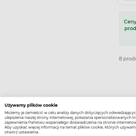
Ceny
prod
8 pro
Etamsylat ma działanie przeciwkrw
Używamy plików cookie
stosuje się profilaktycznie w celu
Możemy je zamieścić w celu analizy danych dotyczących odwiedzającyc
ulepszenia naszej strony internetowej, pokazania spersonalizowanych tre
Etamsylat – jak d
zapewnienia Państwu wspaniałego doświadczenia na stronie internetow
Aby uzyskać więcej informacji na temat plików cookie, których używam
otwórz ustawienia.
Etamsylat poprawia przyleganie pł