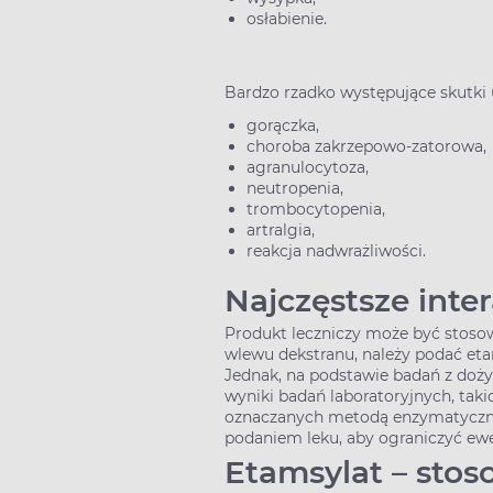
osłabienie.
Bardzo rzadko występujące skutki 
gorączka,
choroba zakrzepowo-zatorowa,
agranulocytoza,
neutropenia,
trombocytopenia,
artralgia,
reakcja nadwrażliwości.
Najczęstsze inte
Produkt leczniczy może być stos
wlewu dekstranu, należy podać etam
Jednak, na podstawie badań z do
wyniki badań laboratoryjnych, tak
oznaczanych metodą enzymatyczną.
podaniem leku, aby ograniczyć ew
Etamsylat – stos