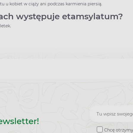
tu u kobiet w ciąży ani podczas karmienia piersią.
iach występuje etamsylatum?
letek.
Zapisz
ewsletter!
do
Chcę otrzymy