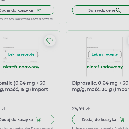
Dodaj do koszyka Diprogenta (0,64 mg + 1 mg)/g,
Dodaj do koszyka
Sprawdź cenę
ena jest ceną maksymalną.
Dowiedz się więcej
nierefundowany
nierefundowany
osalic (0,64 mg + 30
Diprosalic, 0,64 mg + 30
g, maść, 15 g (import
mg/g, maść, 30 g (impor
oległy InPharm)
równoległy Delfarma)
 zł
25,49 zł
Dodaj do koszyka Diprosalic (0,64 mg + 30 mg)/g
Dodaj
Dodaj do koszyka
Dodaj do koszyka
ena jest ceną maksymalną.
Dowiedz się więcej
Podana cena jest ceną maksymalną.
Dowiedz się