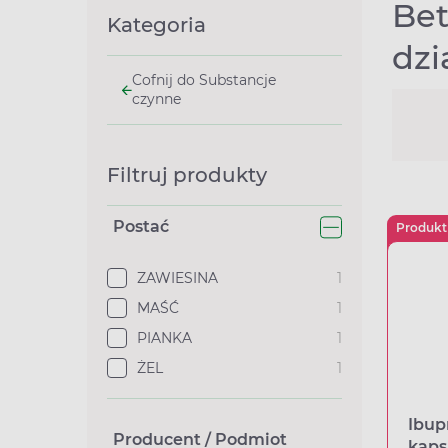
Bet
Kategoria
dzi
Cofnij do Substancje
czynne
Filtruj produkty
Postać
Produkt
ZAWIESINA
1
MAŚĆ
1
PIANKA
1
ŻEL
1
Ibup
Producent / Podmiot
kaps