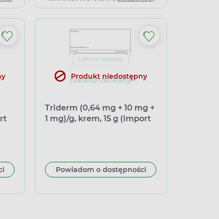
ny
Produkt niedostępny
nierefundowany
Triderm (0,64 mg + 10 mg +
rt
1 mg)/g, krem, 15 g (import
równoległy Pharmapoint)
 maść, 30 g (import równoległy Inpharm)
ci
Powiadom o dostępności