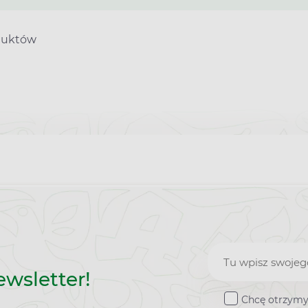
duktów
Zapisz
ewsletter!
do
Chcę otrzymy