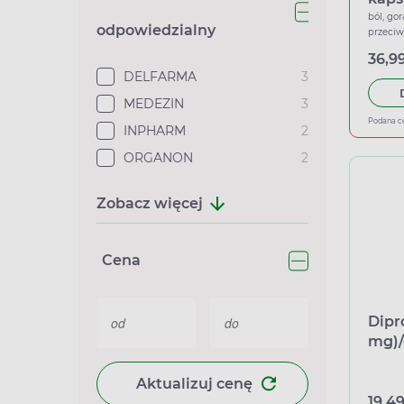
ból, gor
odpowiedzialny
przeci
36,99
DELFARMA
3
MEDEZIN
3
Podana c
INPHARM
2
ORGANON
2
Zobacz więcej
Cena
Dipr
mg)/
równ
Aktualizuj cenę
19,49