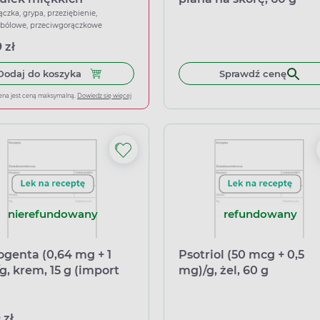
ączka, grypa, przeziębienie,
wbólowe, przeciwgorączkowe
 zł
Dodaj do koszyka Ibuprom Max Sprint, 40 kapsu
Dodaj do koszyka
Sprawdź cenę
ena jest ceną maksymalną.
Dowiedz się więcej
nierefundowany
refundowany
ogenta (0,64 mg + 1
Psotriol (50 mcg + 0,5
g, krem, 15 g (import
mg)/g, żel, 60 g
oległy Delfarma)
 zł