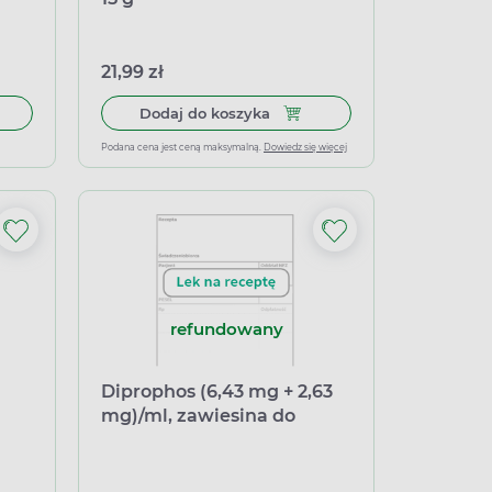
21,99 zł
łek miękkich
Dodaj do koszyka Diprolene 0
Dodaj do koszyka
Podana cena jest ceną maksymalną.
Dowiedz się więcej
refundowany
Diprophos (6,43 mg + 2,63
mg)/ml, zawiesina do
wstrzykiwań, 5 ampułek