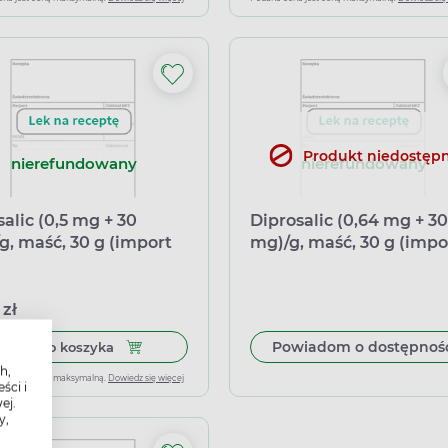
Produkt niedostęp
nierefundowany
nierefundowany
salic (0,5 mg + 30
Diprosalic (0,64 mg + 30
g, maść, 30 g (import
mg)/g, maść, 30 g (impo
oległy Inpharm)
równoległy Medezin)
 zł
Dodaj do koszyka Belosalic (0,5 mg + 30 mg)/g,
Powiadom o dostępnoś
Dodaj do koszyka
h,
ena jest ceną maksymalną.
Dowiedz się więcej
ści i
ej.
y,