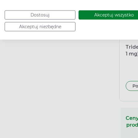
Dostosuj
Akceptuj wszystko
Akceptuj niezbędne
Trid
1 mg
równ
Po
Ceny
prod