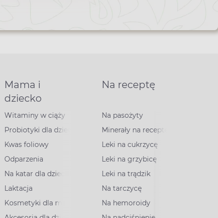
ra
Mama i
Na receptę
dziecko
Witaminy w ciąży
Na pasożyty
Probiotyki dla dzieci
Minerały na receptę
Kwas foliowy
Leki na cukrzycę
Odparzenia
Leki na grzybicę
Na katar dla dzieci
Leki na trądzik
Laktacja
Na tarczycę
Kosmetyki dla mam
Na hemoroidy
Akcesoria dla dzieci
Na nadciśnienie