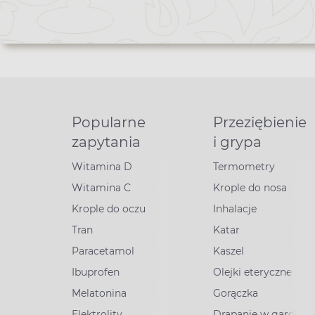
Popularne
Przeziębienie
zapytania
i grypa
Witamina D
Termometry
Witamina C
Krople do nosa
Krople do oczu
Inhalacje
Tran
Katar
Paracetamol
Kaszel
Ibuprofen
Olejki eteryczne
Melatonina
Gorączka
Elektrolity
Drapanie w gardle