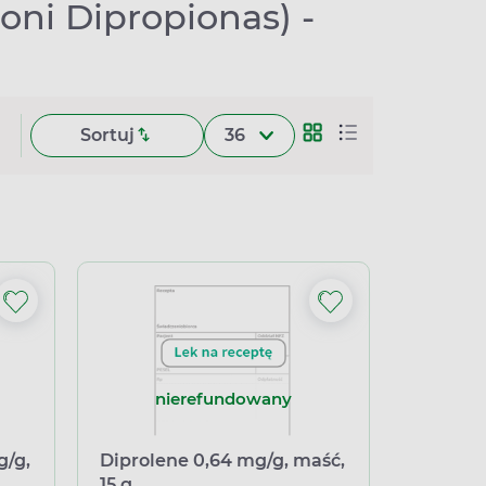
ni Dipropionas) -
Sortuj
36
nierefundowany
g/g,
Diprolene 0,64 mg/g, maść,
15 g