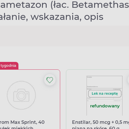
ametazon (łac. Betamethaso
ałanie, wskazania, opis
 tygodnia
refundowany
rom Max Sprint, 40
Enstilar, 50 mcg + 0,5 m
ułek miękkich
piana na skórę, 60 g