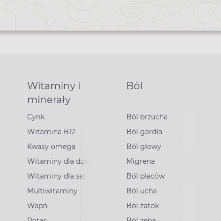
newslette
Witaminy i
Ból
minerały
Cynk
Ból brzucha
Witamina B12
Ból gardła
Kwasy omega
Ból głowy
Witaminy dla dzieci
Migrena
Witaminy dla seniorów
Ból pleców
Multiwitaminy
Ból ucha
Wapń
Ból zatok
Potas
Ból zęba