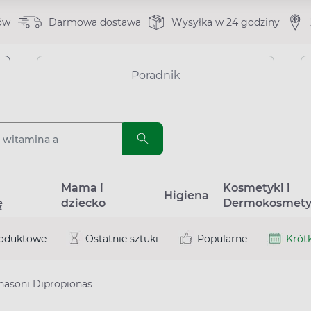
ów
Darmowa dostawa
Wysyłka w 24 godziny
Poradnik
a
Mama i
Kosmetyki i
Higiena
ę
dziecko
Dermokosmety
roduktowe
Ostatnie sztuki
Popularne
Krótk
asoni Dipropionas