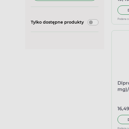
Podana c
Tylko dostępne produkty
Dipr
mg)/
równ
16,49
Podana c