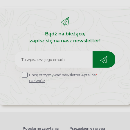
Bądź na bieżąco,
zapisz się na nasz newsletter!
Zapisz
do
Chcę otrzymywać newsletter Apteline
*
newslettera
rozwiń>
Popularne zapytania
Przeziębienie i grypa