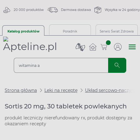
20 000 produktów
Darmowa dostawa
Wysyłka w 24 godziny
Katalog produktów
Poradnik
Serwis Świat Zdrowia
sztuk
Strona główna
Leki na receptę
Układ sercowo-naczynio
Sortis 20 mg, 30 tabletek powlekanych
produkt leczniczy nierefundowany rx, produkt dostępny za
okazaniem recepty