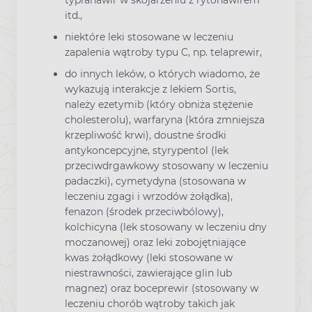
itd.,
niektóre leki stosowane w leczeniu
zapalenia wątroby typu C, np. telaprewir,
do innych leków, o których wiadomo, że
wykazują interakcje z lekiem Sortis,
należy ezetymib (który obniża stężenie
cholesterolu), warfaryna (która zmniejsza
krzepliwość krwi), doustne środki
antykoncepcyjne, styrypentol (lek
przeciwdrgawkowy stosowany w leczeniu
padaczki), cymetydyna (stosowana w
leczeniu zgagi i wrzodów żołądka),
fenazon (środek przeciwbólowy),
kolchicyna (lek stosowany w leczeniu dny
moczanowej) oraz leki zobojętniające
kwas żołądkowy (leki stosowane w
niestrawności, zawierające glin lub
magnez) oraz boceprewir (stosowany w
leczeniu chorób wątroby takich jak