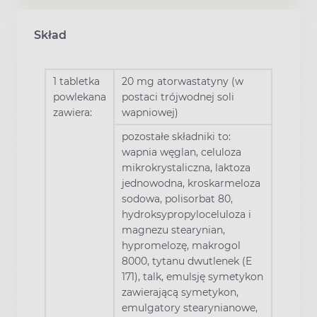
Skład
1 tabletka
20 mg atorwastatyny (w
powlekana
postaci trójwodnej soli
zawiera:
wapniowej)
pozostałe składniki to:
wapnia węglan, celuloza
mikrokrystaliczna, laktoza
jednowodna, kroskarmeloza
sodowa, polisorbat 80,
hydroksypropyloceluloza i
magnezu stearynian,
hypromelozę, makrogol
8000, tytanu dwutlenek (E
171), talk, emulsję symetykon
zawierającą symetykon,
emulgatory stearynianowe,