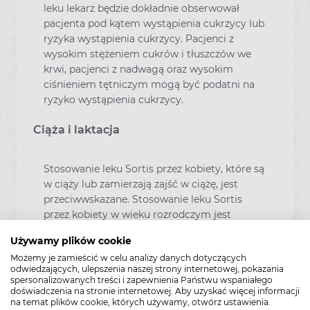
leku lekarz będzie dokładnie obserwował
pacjenta pod kątem wystąpienia cukrzycy lub
ryzyka wystąpienia cukrzycy. Pacjenci z
wysokim stężeniem cukrów i tłuszczów we
krwi, pacjenci z nadwagą oraz wysokim
ciśnieniem tętniczym mogą być podatni na
ryzyko wystąpienia cukrzycy.
Ciąża i laktacja
Stosowanie leku Sortis przez kobiety, które są
w ciąży lub zamierzają zajść w ciążę, jest
przeciwwskazane. Stosowanie leku Sortis
przez kobiety w wieku rozrodczym jest
przeciwwskazane, jeśli nie stosują one
Używamy plików cookie
skutecznych metod zapobiegania ciąży.
Możemy je zamieścić w celu analizy danych dotyczących
Stosowanie leku Sortis podczas karmienia
odwiedzających, ulepszenia naszej strony internetowej, pokazania
piersią jest przeciwwskazane. Bezpieczeństwo
spersonalizowanych treści i zapewnienia Państwu wspaniałego
stosowania leku Sortis w czasie ciąży i w
doświadczenia na stronie internetowej. Aby uzyskać więcej informacji
na temat plików cookie, których używamy, otwórz ustawienia.
okresie karmienia piersią nie zostało