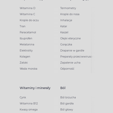
Witamina D
Termometry
Witamina C
Krople do nosa
Krople do oczu
Inhalacje
Tran
Katar
Paracetamol
Kaszel
Ibuprofen
Olejki eteryczne
Melatonina
Gorączka
Elektrolity
Drapanie w gardle
Kolagen
Preparaty przeciwwirusowe
Zatoki
Zapalenie ucha
Woda morska
Odporność
Witaminy i minerały
Ból
Cynk
Ból brzucha
Witamina B12
Ból gardła
Kwasy omega
Ból głowy