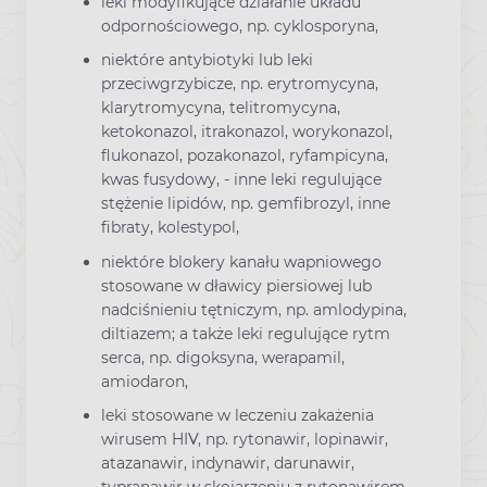
leki modyfikujące działanie układu
odpornościowego, np. cyklosporyna,
niektóre antybiotyki lub leki
przeciwgrzybicze, np. erytromycyna,
klarytromycyna, telitromycyna,
ketokonazol, itrakonazol, worykonazol,
flukonazol, pozakonazol, ryfampicyna,
kwas fusydowy, - inne leki regulujące
stężenie lipidów, np. gemfibrozyl, inne
fibraty, kolestypol,
niektóre blokery kanału wapniowego
stosowane w dławicy piersiowej lub
nadciśnieniu tętniczym, np. amlodypina,
diltiazem; a także leki regulujące rytm
serca, np. digoksyna, werapamil,
amiodaron,
leki stosowane w leczeniu zakażenia
wirusem HIV, np. rytonawir, lopinawir,
atazanawir, indynawir, darunawir,
typranawir w skojarzeniu z rytonawirem