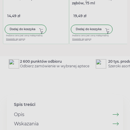
zębów, 75 ml
14,49 zł
19,49 zł
Dodaj do koszyka
Dodaj do koszyka
Podana cena jest ceną maksymalną
Podana cena jest ceną maksymalną
Dowiedz się więcej
Dowiedz się więcej
2 600 punktów odbioru
20 tys. pro
Odbierz zamówienie w wybranej aptece
Szeroki aso
Spis treści
Opis
Wskazania