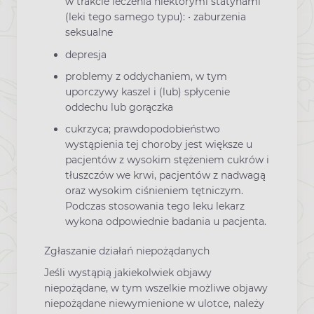
w trakcie leczenia niektórymi statynami
(leki tego samego typu): • zaburzenia
seksualne
depresja
problemy z oddychaniem, w tym
uporczywy kaszel i (lub) spłycenie
oddechu lub gorączka
cukrzyca; prawdopodobieństwo
wystąpienia tej choroby jest większe u
pacjentów z wysokim stężeniem cukrów i
tłuszczów we krwi, pacjentów z nadwagą
oraz wysokim ciśnieniem tętniczym.
Podczas stosowania tego leku lekarz
wykona odpowiednie badania u pacjenta.
Zgłaszanie działań niepożądanych
Jeśli wystąpią jakiekolwiek objawy
niepożądane, w tym wszelkie możliwe objawy
niepożądane niewymienione w ulotce, należy