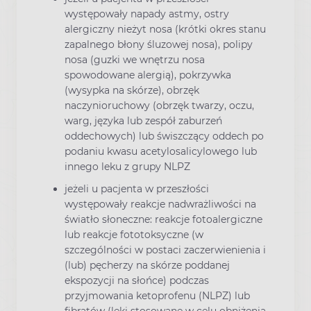
występowały napady astmy, ostry
alergiczny nieżyt nosa (krótki okres stanu
zapalnego błony śluzowej nosa), polipy
nosa (guzki we wnętrzu nosa
spowodowane alergią), pokrzywka
(wysypka na skórze), obrzęk
naczynioruchowy (obrzęk twarzy, oczu,
warg, języka lub zespół zaburzeń
oddechowych) lub świszczący oddech po
podaniu kwasu acetylosalicylowego lub
innego leku z grupy NLPZ
jeżeli u pacjenta w przeszłości
występowały reakcje nadwrażliwości na
światło słoneczne: reakcje fotoalergiczne
lub reakcje fototoksyczne (w
szczególności w postaci zaczerwienienia i
(lub) pęcherzy na skórze poddanej
ekspozycji na słońce) podczas
przyjmowania ketoprofenu (NLPZ) lub
fibratów (leki stosowane w celu obniżenia