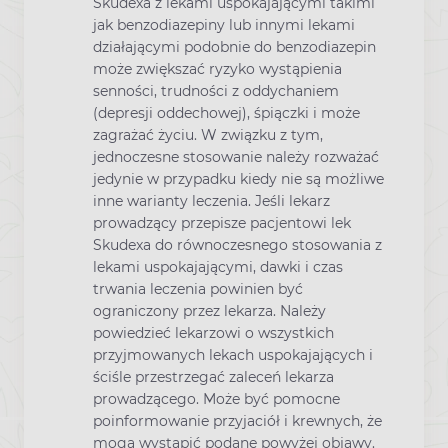
Skudexa z lekami uspokajającymi takimi
jak benzodiazepiny lub innymi lekami
działającymi podobnie do benzodiazepin
może zwiększać ryzyko wystąpienia
senności, trudności z oddychaniem
(depresji oddechowej), śpiączki i może
zagrażać życiu. W związku z tym,
jednoczesne stosowanie należy rozważać
jedynie w przypadku kiedy nie są możliwe
inne warianty leczenia. Jeśli lekarz
prowadzący przepisze pacjentowi lek
Skudexa do równoczesnego stosowania z
lekami uspokajającymi, dawki i czas
trwania leczenia powinien być
ograniczony przez lekarza. Należy
powiedzieć lekarzowi o wszystkich
przyjmowanych lekach uspokajających i
ściśle przestrzegać zaleceń lekarza
prowadzącego. Może być pomocne
poinformowanie przyjaciół i krewnych, że
mogą wystąpić podane powyżej objawy.