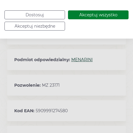
powlekanych.
Dostosuj
Akceptuj wszystko
Akceptuj niezbędne
Sposób przechowywania:
15°C - 25°C
Podmiot odpowiedzialny:
MENARINI
Pozwolenie:
MZ 23171
Kod EAN:
5909991274580