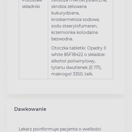
składniki
skrobia żelowana
kukurydziana,
kroskarmeloza sodowa,
sodu stearylofumaran,
krzemionka koloidalna
bezwodna.
Otoczka tabletki: Opadry II
white 85F18422 o składzie:
alkohol poliwinylowy,
tytanu dwutlenek (E 171),
makrogol 3350, talk.
Dawkowanie
Lekarz poinformuje pacjenta o wielkości