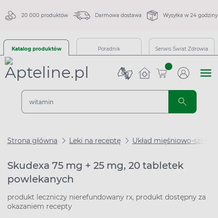
20 000 produktów
Darmowa dostawa
Wysyłka w 24 godziny
Katalog produktów
Poradnik
Serwis Świat Zdrowia
sztuk
Strona główna
Leki na receptę
Układ mięśniowo-szkiel
Skudexa 75 mg + 25 mg, 20 tabletek
powlekanych
produkt leczniczy nierefundowany rx, produkt dostępny za
okazaniem recepty