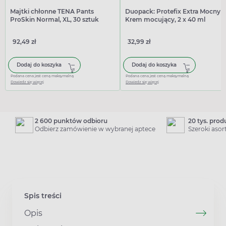
Majtki chłonne TENA Pants
Duopack: Protefix Extra Mocny
ProSkin Normal, XL, 30 sztuk
Krem mocujący, 2 x 40 ml
92,49 zł
32,99 zł
Dodaj do koszyka
Dodaj do koszyka
Podana cena jest ceną maksymalną
Podana cena jest ceną maksymalną
Dowiedz się więcej
Dowiedz się więcej
2 600 punktów odbioru
20 tys. pro
Odbierz zamówienie w wybranej aptece
Szeroki aso
Spis treści
Opis