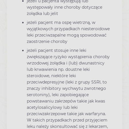
jeżeli u pacjenta występują lub
występowały inne choroby dotyczące
żołądka lub jelit
jeżeli pacjent ma ospę wietrzną, w
wyjątkowych przypadkach niesteroidowe
leki przeciwzapalne mogą spowodować
zaostrzenie choroby
jeżeli pacjent stosuje inne leki
zwiększające ryzyko wystąpienia choroby
wrzodowej żołądka i (lub) dwunastnicy
lub krwawienia np. doustne leki
steroidowe, niektóre leki
przeciwdepresyjne (leki z grupy SSRI, to
znaczy inhibitory wychwytu zwrotnego
serotoniny), leki zapobiegające
powstawaniu zakrzepów takie jak kwas
acetylosalicylowy lub leki
przeciwzakrzepowe takie jak warfaryna.
W takich przypadkach przed przyjęciem
leku należy skonsultować się z lekarzem,