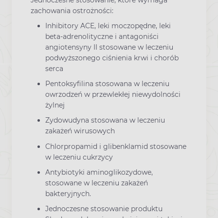
zachowania ostrożności:
Inhibitory ACE, leki moczopędne, leki
beta-adrenolityczne i antagoniści
angiotensyny II stosowane w leczeniu
podwyższonego ciśnienia krwi i chorób
serca
Pentoksyfilina stosowana w leczeniu
owrzodzeń w przewlekłej niewydolności
żylnej
Zydowudyna stosowana w leczeniu
zakażeń wirusowych
Chlorpropamid i glibenklamid stosowane
w leczeniu cukrzycy
Antybiotyki aminoglikozydowe,
stosowane w leczeniu zakażeń
bakteryjnych.
Jednoczesne stosowanie produktu