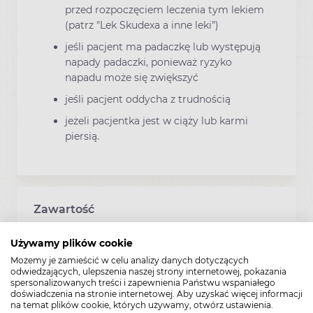
przed rozpoczęciem leczenia tym lekiem
(patrz "Lek Skudexa a inne leki”)
jeśli pacjent ma padaczkę lub występują
napady padaczki, ponieważ ryzyko
napadu może się zwiększyć
jeśli pacjent oddycha z trudnością
jeżeli pacjentka jest w ciąży lub karmi
piersią.
Zawartość
Używamy plików cookie
Tabletki leku Skudexa to prawie białe do lekko
Możemy je zamieścić w celu analizy danych dotyczących
żółtawych, podłużne powlekane tabletki z linią
odwiedzających, ulepszenia naszej strony internetowej, pokazania
podziału po jednej stronie i wytłoczonym "M"
spersonalizowanych treści i zapewnienia Państwu wspaniałego
doświadczenia na stronie internetowej. Aby uzyskać więcej informacji
na drugiej stronie.
na temat plików cookie, których używamy, otwórz ustawienia.
Zawartość opakowania 20 tabletek