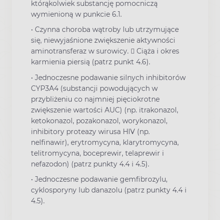
którąkolwiek substancję pomocniczą
wymienioną w punkcie 6.1.
• Czynna choroba wątroby lub utrzymujące
się, niewyjaśnione zwiększenie aktywności
aminotransferaz w surowicy.  Ciąża i okres
karmienia piersią (patrz punkt 4.6).
• Jednoczesne podawanie silnych inhibitorów
CYP3A4 (substancji powodujących w
przybliżeniu co najmniej pięciokrotne
zwiększenie wartości AUC) (np. itrakonazol,
ketokonazol, pozakonazol, worykonazol,
inhibitory proteazy wirusa HIV (np.
nelfinawir), erytromycyna, klarytromycyna,
telitromycyna, boceprewir, telaprewir i
nefazodon) (patrz punkty 4.4 i 4.5).
• Jednoczesne podawanie gemfibrozylu,
cyklosporyny lub danazolu (patrz punkty 4.4 i
4.5).