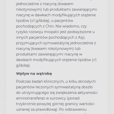
jednocześnie z niacyną (kwasem
nikotynowym) lub produktami zawierającymi
niacynę w dawkach modyfikujących stężenie
lipidów (≥1 g/dobę), u pacjentów
pochodzących z Chin. Nie wiadomo, czy
ryzyko rozwoju miopatii jest podwyższone u
innych pacjentów pochodzących z Azji,
przyjmujących symwastatynę jednocześnie z
niacyną (kwasem nikotynowym) lub
produktami zawierającymi niacynę w
dawkach modyfikujących stężenie lipidów (≥1
g/dobę).
Wpływ na wątrobę
Podczas badań klinicznych, u kilku dorosłych
pacjentów leczonych symwastatyną doszło
do utrzymującego się zwiększenia aktywności
aminotransferaz w surowicy (ponad
trzykrotnie powyżej górnej granicy wartości
uznanej za prawidłową). Po odstawieniu