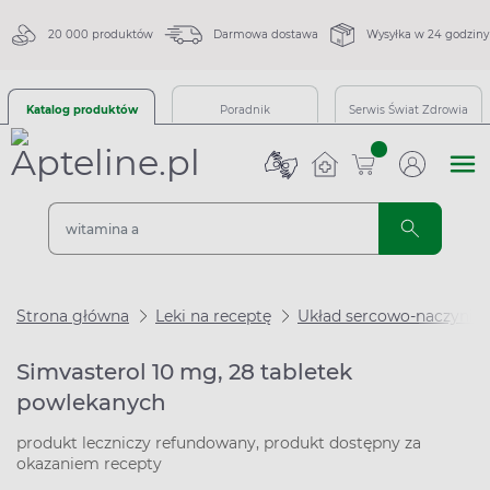
20 000 produktów
Darmowa dostawa
Wysyłka w 24 godziny
Katalog produktów
Poradnik
Serwis Świat Zdrowia
sztuk
Strona główna
Leki na receptę
Układ sercowo-naczynio
Simvasterol 10 mg, 28 tabletek
powlekanych
produkt leczniczy refundowany, produkt dostępny za
okazaniem recepty