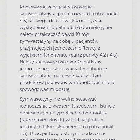
Przeciwwskazane jest stosowanie
symwastatyny z gemfibrozylem (patrz punkt
4.3). Ze względu na zwiększone ryzyko
wystąpienia miopatii lub rabdomiolizy, nie
należy przekraczać dawki 10 mg
symwastatyny na dobę u pacjentów
przyjmujących jednocześnie fibraty z
wyjątkiem fenofibratu (patrz punkty 4.2 i 4.5).
Należy zachować ostrożność podczas
jednoczesnego stosowania fenofibratu z
symwastatyną, ponieważ każdy z tych
produktów podawany w monoterapii może
spowodować miopatię.
Symwastatyny nie wolno stosować
jednocześnie z kwasem fusydowym. Istnieją
doniesienia o przypadkach rabdomiolizy
(także śmiertelnych) wśród pacjentów
leczonych takim skojarzeniem (patrz punkt
4.5). U pacjentów, u których podawanie