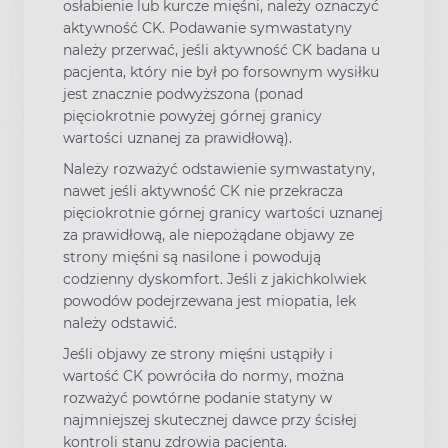
osłabienie lub kurcze mięśni, należy oznaczyć
aktywność CK. Podawanie symwastatyny
należy przerwać, jeśli aktywność CK badana u
pacjenta, który nie był po forsownym wysiłku
jest znacznie podwyższona (ponad
pięciokrotnie powyżej górnej granicy
wartości uznanej za prawidłową).
Należy rozważyć odstawienie symwastatyny,
nawet jeśli aktywność CK nie przekracza
pięciokrotnie górnej granicy wartości uznanej
za prawidłową, ale niepożądane objawy ze
strony mięśni są nasilone i powodują
codzienny dyskomfort. Jeśli z jakichkolwiek
powodów podejrzewana jest miopatia, lek
należy odstawić.
Jeśli objawy ze strony mięśni ustąpiły i
wartość CK powróciła do normy, można
rozważyć powtórne podanie statyny w
najmniejszej skutecznej dawce przy ścisłej
kontroli stanu zdrowia pacjenta.