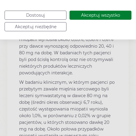
badania klinicznego, w którym 41 413
pacjentów było leczonych symwastatyną, 24
Dostosuj
Akceptuj wszystko
747 z nich (około 60%) włączono do badań ze
średnim czasem obserwacji wynoszącym co
Akceptuj niezbędne
najmniej 4 lata, częstość występowania
miopatii wynosiła około 0,03%, 0,08% i 0,61%
przy dawce wynoszącej odpowiednio 20, 40 i
80 mg na dobę. W badaniach tych pacjenci
byli pod ścisłą kontrolą oraz nie otrzymywali
niektórych produktów leczniczych
powodujących interakcje.
W badaniu klinicznym, w którym pacjenci po
przebytym zawale mięśnia sercowego byli
leczeni symwastatyną w dawce 80 mg na
dobę (średni okres obserwacji 6,7 roku),
częstość występowania miopatii wyniosła
około 1,0%, w porównaniu z 0,02% w grupie
pacjentów, u których stosowano dawkę 20
mg na dobę. Około połowa przypadków
miopatii wystąpiła w pierwszym roku