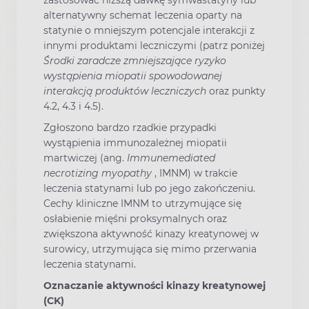
alternatywny schemat leczenia oparty na
statynie o mniejszym potencjale interakcji z
innymi produktami leczniczymi (patrz poniżej
Środki zaradcze zmniejszające ryzyko
wystąpienia miopatii spowodowanej
interakcją produktów leczniczych
oraz punkty
4.2, 4.3 i 4.5).
Zgłoszono bardzo rzadkie przypadki
wystąpienia immunozależnej miopatii
martwiczej (ang.
Immunemediated
necrotizing myopathy
, IMNM) w trakcie
leczenia statynami lub po jego zakończeniu.
Cechy kliniczne IMNM to utrzymujące się
osłabienie mięśni proksymalnych oraz
zwiększona aktywność kinazy kreatynowej w
surowicy, utrzymująca się mimo przerwania
leczenia statynami.
Oznaczanie aktywności kinazy kreatynowej
(CK)