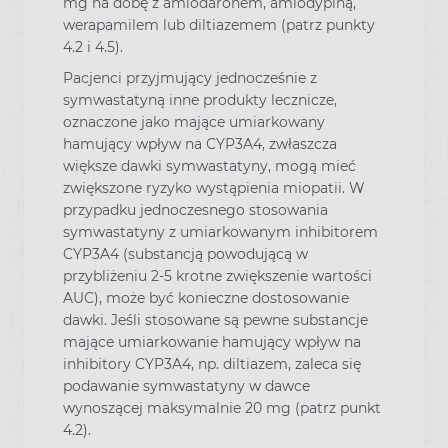
mg na dobę z amiodaronem, amlodypiną,
werapamilem lub diltiazemem (patrz punkty
4.2 i 4.5).
Pacjenci przyjmujący jednocześnie z
symwastatyną inne produkty lecznicze,
oznaczone jako mające umiarkowany
hamujący wpływ na CYP3A4, zwłaszcza
większe dawki symwastatyny, mogą mieć
zwiększone ryzyko wystąpienia miopatii. W
przypadku jednoczesnego stosowania
symwastatyny z umiarkowanym inhibitorem
CYP3A4 (substancją powodującą w
przybliżeniu 2-5 krotne zwiększenie wartości
AUC), może być konieczne dostosowanie
dawki. Jeśli stosowane są pewne substancje
mające umiarkowanie hamujący wpływ na
inhibitory CYP3A4, np. diltiazem, zaleca się
podawanie symwastatyny w dawce
wynoszącej maksymalnie 20 mg (patrz punkt
4.2).