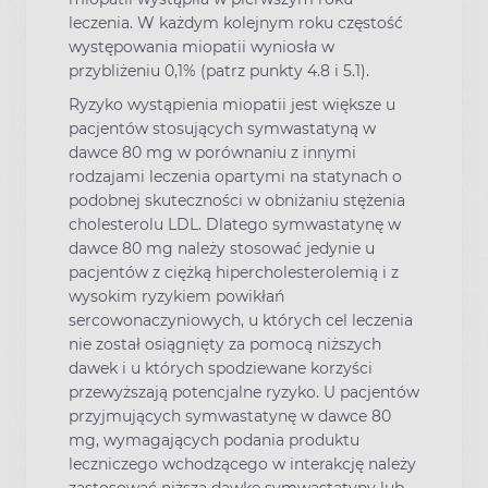
leczenia. W każdym kolejnym roku częstość
występowania miopatii wyniosła w
przybliżeniu 0,1% (patrz punkty 4.8 i 5.1).
Ryzyko wystąpienia miopatii jest większe u
pacjentów stosujących symwastatyną w
dawce 80 mg w porównaniu z innymi
rodzajami leczenia opartymi na statynach o
podobnej skuteczności w obniżaniu stężenia
cholesterolu LDL. Dlatego symwastatynę w
dawce 80 mg należy stosować jedynie u
pacjentów z ciężką hipercholesterolemią i z
wysokim ryzykiem powikłań
sercowonaczyniowych, u których cel leczenia
nie został osiągnięty za pomocą niższych
dawek i u których spodziewane korzyści
przewyższają potencjalne ryzyko. U pacjentów
przyjmujących symwastatynę w dawce 80
mg, wymagających podania produktu
leczniczego wchodzącego w interakcję należy
zastosować niższą dawkę symwastatyny lub