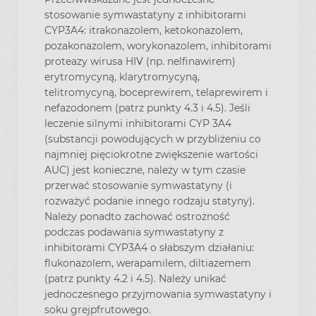
stosowanie symwastatyny z inhibitorami
CYP3A4: itrakonazolem, ketokonazolem,
pozakonazolem, worykonazolem, inhibitorami
proteazy wirusa HIV (np. nelfinawirem)
erytromycyną, klarytromycyną,
telitromycyną, boceprewirem, telaprewirem i
nefazodonem (patrz punkty 4.3 i 4.5). Jeśli
leczenie silnymi inhibitorami CYP 3A4
(substancji powodujących w przybliżeniu co
najmniej pięciokrotne zwiększenie wartości
AUC) jest konieczne, należy w tym czasie
przerwać stosowanie symwastatyny (i
rozważyć podanie innego rodzaju statyny).
Należy ponadto zachować ostrożność
podczas podawania symwastatyny z
inhibitorami CYP3A4 o słabszym działaniu:
flukonazolem, werapamilem, diltiazemem
(patrz punkty 4.2 i 4.5). Należy unikać
jednoczesnego przyjmowania symwastatyny i
soku grejpfrutowego.