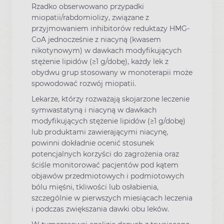
Rzadko obserwowano przypadki
miopatii/rabdomiolizy, związane z
przyjmowaniem inhibitorów reduktazy HMG-
CoA jednocześnie z niacyną (kwasem
nikotynowym) w dawkach modyfikujących
stężenie lipidów (≥1 g/dobę), każdy lek z
obydwu grup stosowany w monoterapii może
spowodować rozwój miopatii.
Lekarze, którzy rozważają skojarzone leczenie
symwastatyną i niacyną w dawkach
modyfikujących stężenie lipidów (≥1 g/dobę)
lub produktami zawierającymi niacynę,
powinni dokładnie ocenić stosunek
potencjalnych korzyści do zagrożenia oraz
ściśle monitorować pacjentów pod kątem
objawów przedmiotowych i podmiotowych
bólu mięśni, tkliwości lub osłabienia,
szczególnie w pierwszych miesiącach leczenia
i podczas zwiększania dawki obu leków.