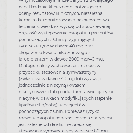
W tymczasowej analizie danych z trwającego
nadal badania klinicznego, dotyczącego
oceny rezultatów klinicznych, niezależna
komisja ds. monitorowania bezpieczeństwa
leczenia stwierdziła wyższą od spodziewanej
częstość występowania miopatii u pacjentów
pochodzących z Chin, przyjmujących
symwastatynę w dawce 40 mg oraz
skojarzenie kwasu nikotynowego z
laropiprantem w dawce 2000 mg/40 mg.
Dlatego należy zachować ostrożność w
przypadku stosowania symwastatyny
(zwłaszcza w dawce 40 mg lub wyższej)
jednocześnie z niacyną (kwasem
nikotynowym) lub produktami zawierającymi
niacynę w dawkach modyfikujących stężenie
lipidów (≥1 g/dobę), u pacjentów
pochodzących z Chin. Ponieważ ryzyko
rozwoju miopatii podczas leczenia statynami
jest zależne od dawki, nie zaleca się
stosowania symwastatyny w dawce 80 mg