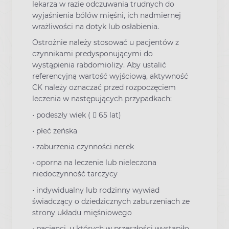
lekarza w razie odczuwania trudnych do
wyjaśnienia bólów mięśni, ich nadmiernej
wrażliwości na dotyk lub osłabienia.
Ostrożnie należy stosować u pacjentów z
czynnikami predysponującymi do
wystąpienia rabdomiolizy. Aby ustalić
referencyjną wartość wyjściową, aktywność
CK należy oznaczać przed rozpoczęciem
leczenia w następujących przypadkach:
• podeszły wiek (  65 lat)
• płeć żeńska
• zaburzenia czynności nerek
• oporna na leczenie lub nieleczona
niedoczynność tarczycy
• indywidualny lub rodzinny wywiad
świadczący o dziedzicznych zaburzeniach ze
strony układu mięśniowego
• pacjenci, u których w przeszłości wystąpiło