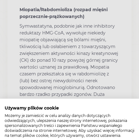
Miopatia/Rabdomioliza (rozpad mięśni
poprzecznie-prążkowanych)
Symwastatyna, podobnie jak inne inhibitory
reduktazy HMG-CoA, wywołuje niekiedy
miopatię objawiającą się bólami mięśni,
tkliwością lub osłabieniem z towarzyszącym
zwiększeniem aktywności kinazy kreatynowej
(CK) do ponad 10 razy powyżej górnej granicy
wartości uznanej za prawidłową. Miopatia
czasem przekształca się w rabdomiolizę z
(lub) bez ostrej niewydolności nerek
spowodowanej mioglobinurią. Odnotowano
bardzo rzadko przypadki zgonów. Duża
aktywność inhibitorów reduktazy HMG-CoA w
osoczu zwiększa ryzyko wystąpienia miopatii.
Używamy plików cookie
Możemy je zamieścić w celu analizy danych dotyczących
Jak w przypadku innych inhibitorów
odwiedzających, ulepszenia naszej strony internetowej, pokazania
reduktazy HMG-CoA, ryzyko wystąpienia
spersonalizowanych treści i zapewnienia Państwu wspaniałego
doświadczenia na stronie internetowej. Aby uzyskać więcej informacji
miopatii i (lub) rabdomiolizy zależne jest od
na temat plików cookie, których używamy, otwórz ustawienia.
dawki. Według danych pochodzących z