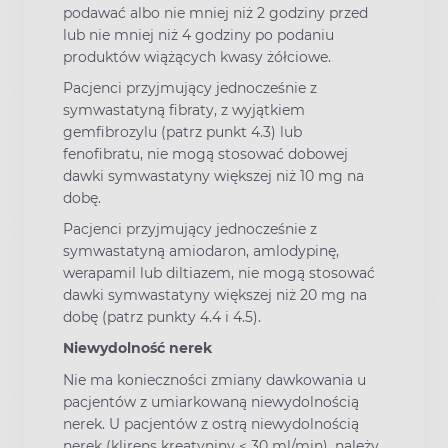
podawać albo nie mniej niż 2 godziny przed
lub nie mniej niż 4 godziny po podaniu
produktów wiążących kwasy żółciowe.
Pacjenci przyjmujący jednocześnie z
symwastatyną fibraty, z wyjątkiem
gemfibrozylu (patrz punkt 4.3) lub
fenofibratu, nie mogą stosować dobowej
dawki symwastatyny większej niż 10 mg na
dobę.
Pacjenci przyjmujący jednocześnie z
symwastatyną amiodaron, amlodypinę,
werapamil lub diltiazem, nie mogą stosować
dawki symwastatyny większej niż 20 mg na
dobę (patrz punkty 4.4 i 4.5).
Niewydolność nerek
Nie ma konieczności zmiany dawkowania u
pacjentów z umiarkowaną niewydolnością
nerek. U pacjentów z ostrą niewydolnością
nerek (klirens kreatyniny < 30 ml/min), należy