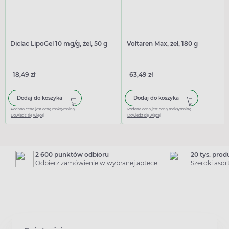
Diclac LipoGel 10 mg/g, żel, 50 g
Voltaren Max, żel, 180 g
18,49 zł
63,49 zł
Dodaj do koszyka
Dodaj do koszyka
Podana cena jest ceną maksymalną
Podana cena jest ceną maksymalną
Dowiedz się więcej
Dowiedz się więcej
2 600 punktów odbioru
20 tys. pro
Odbierz zamówienie w wybranej aptece
Szeroki aso