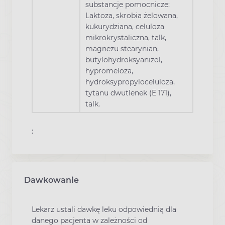
substancje pomocnicze:
Laktoza, skrobia żelowana,
kukurydziana, celuloza
mikrokrystaliczna, talk,
magnezu stearynian,
butylohydroksyanizol,
hypromeloza,
hydroksypropyloceluloza,
tytanu dwutlenek (E 171),
talk.
:
Dawkowanie
Lekarz ustali dawkę leku odpowiednią dla
danego pacjenta w zależności od