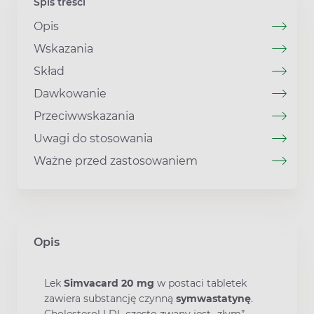
Spis treści
Opis
Wskazania
Skład
Dawkowanie
Przeciwwskazania
Uwagi do stosowania
Ważne przed zastosowaniem
Opis
Lek
Simvacard 20 mg
w postaci tabletek
zawiera substancję czynną
symwastatynę
.
Cholesterol LDL często zwany jest „złym”