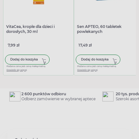
VitaCea, krople dla dzieci i
Sen APTEO, 60 tabletek
dorosłych, 30 ml
powlekanych
7,99 zł
17,49 zł
Dodaj do koszyka
Dodaj do koszyka
Podana cena jest ceną maksymalną
Podana cena jest ceną maksymalną
Dowiedz się więcej
Dowiedz się więcej
2 600 punktów odbioru
20 tys. pro
Odbierz zamówienie w wybranej aptece
Szeroki aso