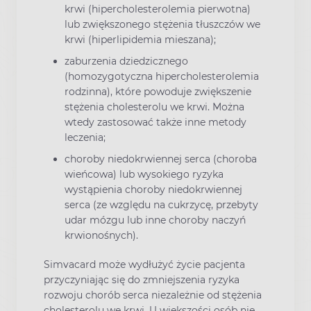
krwi (hipercholesterolemia pierwotna)
lub zwiększonego stężenia tłuszczów we
krwi (hiperlipidemia mieszana);
zaburzenia dziedzicznego
(homozygotyczna hipercholesterolemia
rodzinna), które powoduje zwiększenie
stężenia cholesterolu we krwi. Można
wtedy zastosować także inne metody
leczenia;
choroby niedokrwiennej serca (choroba
wieńcowa) lub wysokiego ryzyka
wystąpienia choroby niedokrwiennej
serca (ze względu na cukrzycę, przebyty
udar mózgu lub inne choroby naczyń
krwionośnych).
Simvacard może wydłużyć życie pacjenta
przyczyniając się do zmniejszenia ryzyka
rozwoju chorób serca niezależnie od stężenia
cholesterolu we krwi. U większości osób nie