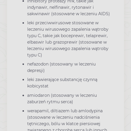
inhibitory proteazy HIV, takie jak
indynawir, nelfinawir, rytonawir i
sakwinawir (stosowane w leczeniu AIDS)
leki przeciwwirusowe stosowane w
leczeniu wirusowego zapalenia wątroby
typu C, takie jak boceprewir, telaprewir,
elbaswir lub grazoprewir (stosowane w
leczeniu wirusowego zapalenia wątroby
typu C)
nefazodon (stosowany w leczeniu
depresji)
leki zawierające substancję czynną
kobicystat
amiodaron (stosowany w leczeniu
zaburzeń rytmu serca)
werapamil, diltiazem lub amlodypina
(stosowane w leczeniu nadciśnienia
tętniczego, bólu w klatce piersiowej
związanego z chorobą serca lub innych