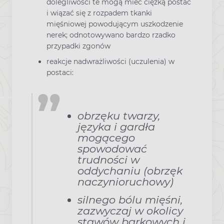
dolegliwości te mogą mieć ciężką postać
i wiązać się z rozpadem tkanki
mięśniowej powodującym uszkodzenie
nerek; odnotowywano bardzo rzadko
przypadki zgonów
reakcje nadwrażliwości (uczulenia) w
postaci:
obrzęku twarzy,
języka i gardła
mogącego
spowodować
trudności w
oddychaniu (obrzęk
naczynioruchowy)
silnego bólu mięśni,
zazwyczaj w okolicy
stawów barkowych i