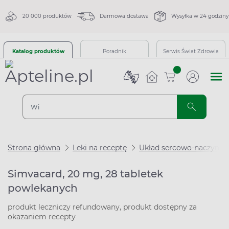
20 000 produktów
Darmowa dostawa
Wysyłka w 24 godziny
Katalog produktów
Poradnik
Serwis Świat Zdrowia
sztuk
Strona główna
Leki na receptę
Układ sercowo-naczynio
Simvacard, 20 mg, 28 tabletek
powlekanych
produkt leczniczy refundowany, produkt dostępny za
okazaniem recepty