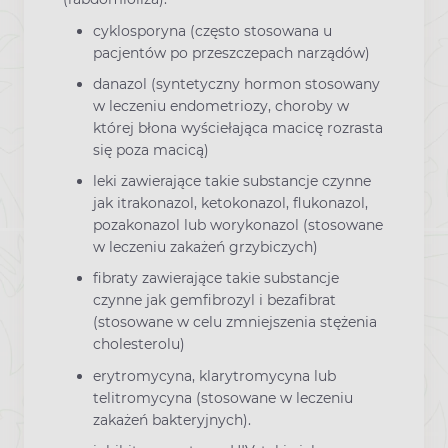
cyklosporyna (często stosowana u
pacjentów po przeszczepach narządów)
danazol (syntetyczny hormon stosowany
w leczeniu endometriozy, choroby w
której błona wyściełająca macicę rozrasta
się poza macicą)
leki zawierające takie substancje czynne
jak itrakonazol, ketokonazol, flukonazol,
pozakonazol lub worykonazol (stosowane
w leczeniu zakażeń grzybiczych)
fibraty zawierające takie substancje
czynne jak gemfibrozyl i bezafibrat
(stosowane w celu zmniejszenia stężenia
cholesterolu)
erytromycyna, klarytromycyna lub
telitromycyna (stosowane w leczeniu
zakażeń bakteryjnych).