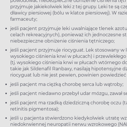
powodować niebezpieczne obniżenie ciśnienia tętni
przyjmuje jakiekolwiek leki z tej grupy. Leki te są
dławicy piersiowej (bólu w klatce piersiowej). W razi
farmaceuty;
jeśli pacjent przyjmuje leki uwalniające tlenek azo
celach rekreacyjnych), ponieważ ich jednoczesne
niebezpieczne obniżenie ciśnienia tętniczego;
jeśli pacjent przyjmuje riocyguat. Lek stosowany w 
wysokiego ciśnienia krwi w płucach) i przewlekłe
(tj. wysokiego ciśnienia krwi w płucach wtórnego d
takie jak Sildenafil Ranbaxy, nasilają hipotensyjne d
riocyguat lub nie jest pewien, powinien powiedzieć
jeśli pacjent ma ciężką chorobę serca lub wątroby;
jeśli pacjent niedawno przebył udar mózgu, zawał se
jeśli pacjent ma rzadką dziedziczną chorobę oczu (
retinitis pigmentosa);
jeśli u pacjenta stwierdzono kiedykolwiek utratę w
niedokrwiennej neuropatii nerwu wzrokowego (NA