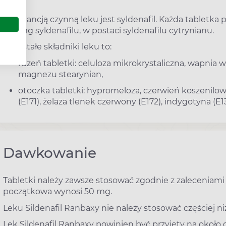
Substancją czynną leku jest syldenafil. Każda tabletka
100 mg syldenafilu, w postaci syldenafilu cytrynianu.
Pozostałe składniki leku to:
rdzeń tabletki: celuloza mikrokrystaliczna, wapni
magnezu stearynian,
otoczka tabletki: hypromeloza, czerwień koszenilow
(E171), żelaza tlenek czerwony (E172), indygotyna (E132
Dawkowanie
Tabletki należy zawsze stosować zgodnie z zaleceniami
początkowa wynosi 50 mg.
Leku Sildenafil Ranbaxy nie należy stosować częściej ni
Lek Sildenafil Ranbaxy powinien być przyjęty na okoł