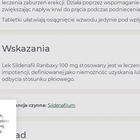
leczenia zaburzeń erekcji. Działa poprzez wspomaganie
zwiększając napływ krwi do prącia podczas podnieceni
Tabletki ułatwiają osiągnięcie wzwodu jedynie pod w
Wskazania
Lek Sildenafil Ranbaxy 100 mg stosowany jest w lecze
impotencji, definiowanej jako niemożność uzyskania lub
odbycia stosunku płciowego.
Substancja czynna:
Sildenafilum
h,
ści i
ej.
y,
Skład