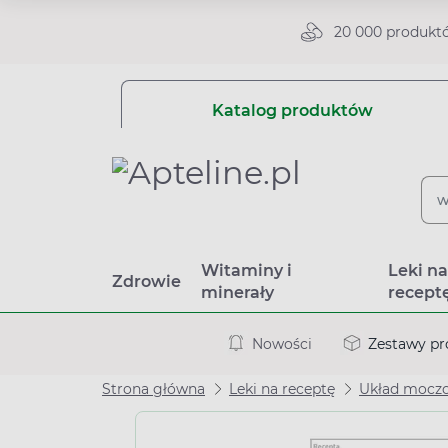
20 000 produkt
Katalog produktów
Witaminy i
Leki n
Zdrowie
minerały
recept
Nowości
Zestawy p
Strona główna
Leki na receptę
Układ moczo