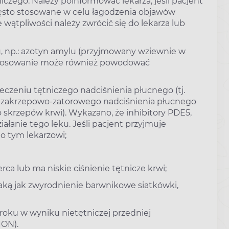
czego. Należy poinformować lekarza, jeśli pacjent
 często stosowane w celu łagodzenia objawów
e wątpliwości należy zwrócić się do lekarza lub
tu, np.: azotyn amylu (przyjmowany wziewnie w
 stosowanie może również powodować
leczeniu tętniczego nadciśnienia płucnego (tj.
go zakrzepowo-zatorowego nadciśnienia płucnego
o skrzepów krwi). Wykazano, że inhibitory PDE5,
ziałanie tego leku. Jeśli pacjent przyjmuje
 o tym lekarzowi;
rca lub ma niskie ciśnienie tętnicze krwi;
taką jak zwyrodnienie barwnikowe siatkówki,
zroku w wyniku nietętniczej przedniej
ION).