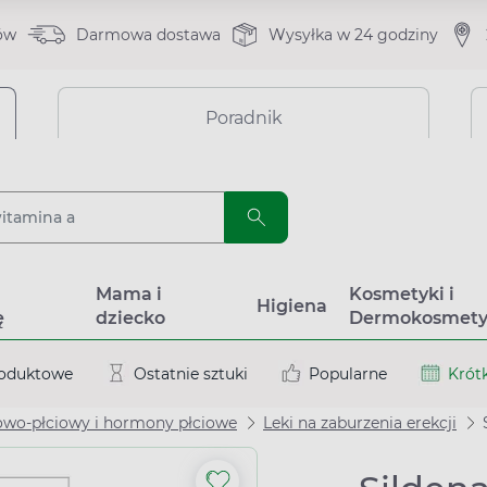
ów
Darmowa dostawa
Wysyłka w 24 godziny
Poradnik
a
Mama i
Kosmetyki i
Higiena
ę
dziecko
Dermokosmety
roduktowe
Ostatnie sztuki
Popularne
Krótk
wo-płciowy i hormony płciowe
Leki na zaburzenia erekcji