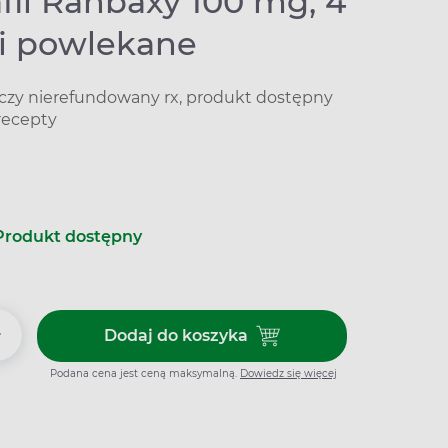
fil Ranbaxy 100 mg, 4
ki powlekane
iczy nierefundowany rx, produkt dostępny
recepty
Produkt dostępny
+
Dodaj do koszyka
Dodaj do koszyka Sildenafil R
Podana cena jest ceną maksymalną.
Dowiedz się więcej