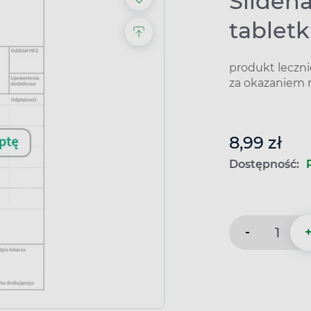
Sildena
tablet
produkt leczn
za okazaniem 
8,99 zł
Dostępność:
-