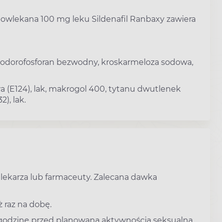
 powlekana 100 mg leku Sildenafil Ranbaxy zawiera
a wodorofosforan bezwodny, kroskarmeloza sodowa,
a (E124), lak, makrogol 400, tytanu dwutlenek
), lak.
 lekarza lub farmaceuty. Zalecana dawka
ż raz na dobę.
o godzinę przed planowaną aktywnością seksualną.