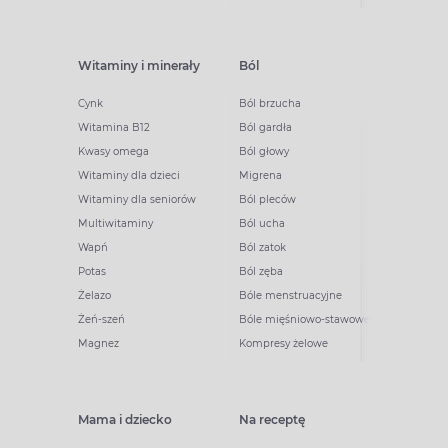
Witaminy i minerały
Ból
Cynk
Ból brzucha
Witamina B12
Ból gardła
Kwasy omega
Ból głowy
Witaminy dla dzieci
Migrena
Witaminy dla seniorów
Ból pleców
Multiwitaminy
Ból ucha
Wapń
Ból zatok
Potas
Ból zęba
Żelazo
Bóle menstruacyjne
Żeń-szeń
Bóle mięśniowo-stawowe
Magnez
Kompresy żelowe
Mama i dziecko
Na receptę