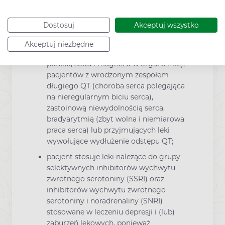
komorowego typu torsade de pointes
(zagrażające życiu zaburzenia rytmu
Dostosuj
Akceptuj wszystko
serca). Dotyczy to głównie pacjentów
mających zaburzenia gospodarki
Akceptuj niezbędne
elektrolitowej (zaburzenia stężenia jonów
potasu, sodu i magnezu w organizmie),
pacjentów z wrodzonym zespołem
długiego QT (choroba serca polegająca
na nieregularnym biciu serca),
zastoinową niewydolnością serca,
bradyarytmią (zbyt wolna i niemiarowa
praca serca) lub przyjmujących leki
wywołujące wydłużenie odstępu QT;
pacjent stosuje leki należące do grupy
selektywnych inhibitorów wychwytu
zwrotnego serotoniny (SSRI) oraz
inhibitorów wychwytu zwrotnego
serotoniny i noradrenaliny (SNRI)
stosowane w leczeniu depresji i (lub)
zaburzeń lękowych, ponieważ