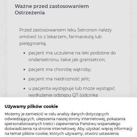
Ważne przed zastosowaniem
Ostrzeżenia
Przed zastosowaniem leku Setronon należy
omówić to z lekarzem, farmaceutą lub
pielęgniarką.
pacjent ma uczulenie na leki podobne do
ondansetronu, takie jak granisetron;
pacjent ma chorobę wątroby;
pacjent ma niedrożność jelit;
u pacjenta występuje lub może wystąpić
wydłużenie odstępu QT (odcinka
mierzonego w zapisie EKG). Setronon
Używamy plików cookie
powoduje wydłużenie odstępu QT
Możemy je zamieścić w celu analizy danych dotyczących
(objawiające się zaburzeniami rytmu
odwiedzających, ulepszenia naszej strony internetowej, pokazania
serca) w sposób zależny od dawki. U
spersonalizowanych treści i zapewnienia Państwu wspaniałego
pacjentów stosujących ten lek rzadko
doświadczenia na stronie internetowej. Aby uzyskać więcej informacji
na temat plików cookie, których używamy, otwórz ustawienia.
obserwowano przypadki częstoskurczu