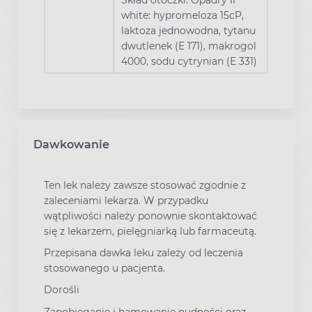
Skład otoczki: Opadry II
white: hypromeloza 15cP,
laktoza jednowodna, tytanu
dwutlenek (E 171), makrogol
4000, sodu cytrynian (E 331)
Dawkowanie
Ten lek należy zawsze stosować zgodnie z
zaleceniami lekarza. W przypadku
wątpliwości należy ponownie skontaktować
się z lekarzem, pielęgniarką lub farmaceutą.
Przepisana dawka leku zależy od leczenia
stosowanego u pacjenta.
Dorośli
Zapobieganie i hamowanie nudności oraz