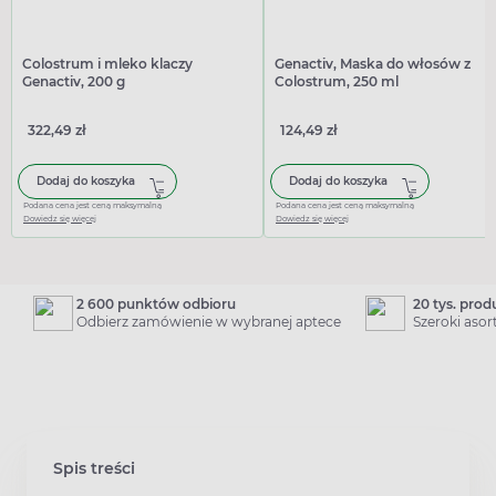
Colostrum i mleko klaczy
Genactiv, Maska do włosów z
Genactiv, 200 g
Colostrum, 250 ml
322,49 zł
124,49 zł
Dodaj do koszyka
Dodaj do koszyka
Podana cena jest ceną maksymalną
Podana cena jest ceną maksymalną
Dowiedz się więcej
Dowiedz się więcej
2 600 punktów odbioru
20 tys. pro
Odbierz zamówienie w wybranej aptece
Szeroki aso
Spis treści