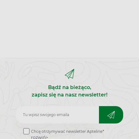
Bądź na bieżąco,
zapisz się na nasz newsletter!
Zapisz
do
Chcę otrzymywać newsletter Apteline
*
newslettera
rozwiń>