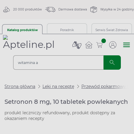
20 000 produktów
Darmowa dostawa
Wysyłka w 24 godziny
Katalog produktów
Poradnik
Serwis Świat Zdrowia
sztuk
Strona główna
Leki na receptę
Przewód pokarmowy i m
Setronon 8 mg, 10 tabletek powlekanych
produkt leczniczy refundowany, produkt dostępny za
okazaniem recepty