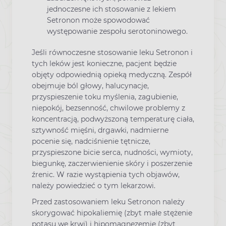
jednoczesne ich stosowanie z lekiem
Setronon może spowodować
występowanie zespołu serotoninowego.
Jeśli równoczesne stosowanie leku Setronon i
tych leków jest konieczne, pacjent będzie
objęty odpowiednią opieką medyczną. Zespół
obejmuje ból głowy, halucynacje,
przyspieszenie toku myślenia, zagubienie,
niepokój, bezsenność, chwilowe problemy z
koncentracją, podwyższoną temperaturę ciała,
sztywność mięśni, drgawki, nadmierne
pocenie się, nadciśnienie tętnicze,
przyspieszone bicie serca, nudności, wymioty,
biegunkę, zaczerwienienie skóry i poszerzenie
źrenic. W razie wystąpienia tych objawów,
należy powiedzieć o tym lekarzowi.
Przed zastosowaniem leku Setronon należy
skorygować hipokaliemię (zbyt małe stężenie
potasu we krwi) i hipomagnezemię (zbyt