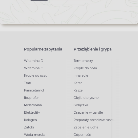
Popularne zapytania
Przeziębienie i grypa
Witamina D
Termometry
Witamina C
Krople do nosa
Krople do oczu
Inhalacje
Tran
Katar
Paracetamol
Kaszel
Ibuprofen
Olejki eteryczne
Melatonina
Gorączka
Elektrolity
Drapanie w gardle
Kolagen
Preparaty przeciwwirusowe
Zatoki
Zapalenie ucha
Woda morska
Odporność