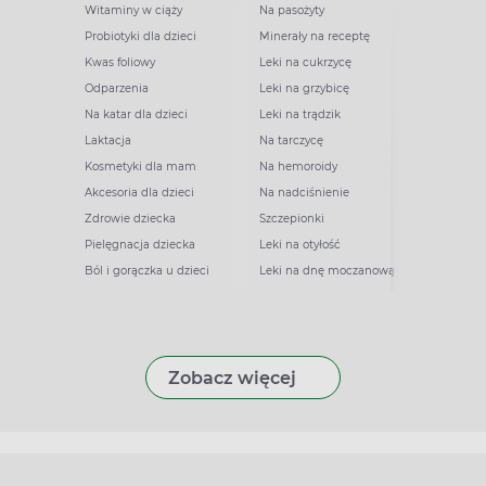
Witaminy w ciąży
Na pasożyty
Probiotyki dla dzieci
Minerały na receptę
Kwas foliowy
Leki na cukrzycę
Odparzenia
Leki na grzybicę
Na katar dla dzieci
Leki na trądzik
Laktacja
Na tarczycę
Kosmetyki dla mam
Na hemoroidy
Akcesoria dla dzieci
Na nadciśnienie
Zdrowie dziecka
Szczepionki
Pielęgnacja dziecka
Leki na otyłość
Ból i gorączka u dzieci
Leki na dnę moczanową
Zobacz więcej