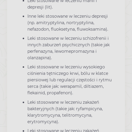
Leki stosowane w leczeniu manii i
depresji (lit).
Inne leki stosowane w leczeniu depresji
(np. amitryptylina, nortryptylina,
nefazodon, fluoksetyna, fluwoksamina).
Leki stosowane w leczeniu schizofrenii i
innych zaburzeń psychicznych (takie jak
perfenazyna, lewomepromazyna i
olanzapina).
Leki stosowane w leczeniu wysokiego
ciśnienia tętniczego krwi, bólu w klatce
piersiowej lub regulacji częstości i rytmu
serca (takie jak: werapamil, diltiazem,
flekainid, propafenon).
Leki stosowane w leczeniu zakażeń
bakteryjnych (takie jak: ryfampicyna,
klarytromycyna, telitromycyna,
erytromycyna).
Leki stosowane w leczeniu zakażeń