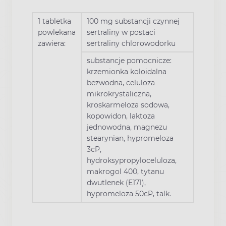
1 tabletka
100 mg substancji czynnej
powlekana
sertraliny w postaci
zawiera:
sertraliny chlorowodorku
substancje pomocnicze:
krzemionka koloidalna
bezwodna, celuloza
mikrokrystaliczna,
kroskarmeloza sodowa,
kopowidon, laktoza
jednowodna, magnezu
stearynian, hypromeloza
3cP,
hydroksypropyloceluloza,
makrogol 400, tytanu
dwutlenek (E171),
hypromeloza 50cP, talk.