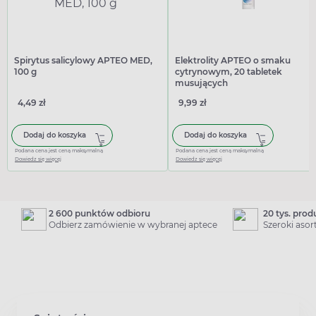
Spirytus salicylowy APTEO MED,
Elektrolity APTEO o smaku
100 g
cytrynowym, 20 tabletek
musujących
4,49 zł
9,99 zł
Dodaj do koszyka
Dodaj do koszyka
Podana cena jest ceną maksymalną
Podana cena jest ceną maksymalną
Dowiedz się więcej
Dowiedz się więcej
2 600 punktów odbioru
20 tys. pro
Odbierz zamówienie w wybranej aptece
Szeroki aso