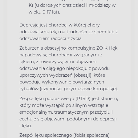
K) (u dorosłych oraz dzieci i młodzieży w
wieku 6-17 lat).
Depresja jest chorobą, w której chory
odczuwa smutek, ma trudności ze snem lub z
odczuwaniem radości z życia.
Zaburzenia obsesyjno-kompulsyjne ZO-K i lęk
napadowy są chorobami związanymi z
lękiem, z towarzyszącymi objawami
odczuwania ciągłego niepokoju z powodu
uporczywych wyobrażeń (obsesji), które
powodują wykonywanie powtarzalnych
rytuałów (czynności przymusowe-kompulsje).
Zespół lęku pourazowego (PTSD) jest stanem,
który może wystąpić po silnym wstrząsie
emocjonalnym, traumatycznym przeżyciu i
cechuje się objawami podobnymi do depresji
i lęku.
Zespół lęku społecznego (fobia społeczna)