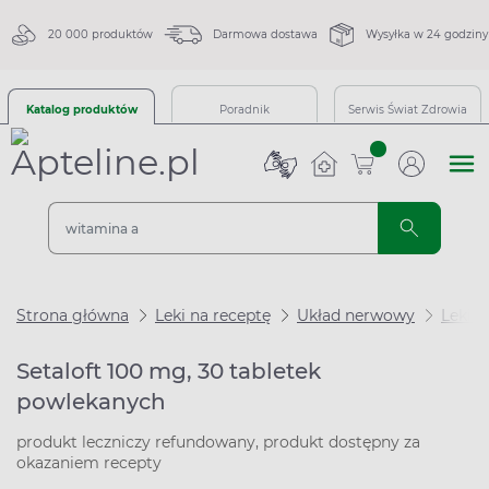
20 000 produktów
Darmowa dostawa
Wysyłka w 24 godziny
Katalog produktów
Poradnik
Serwis Świat Zdrowia
sztuk
Strona główna
Leki na receptę
Układ nerwowy
Leki n
Setaloft 100 mg, 30 tabletek
powlekanych
produkt leczniczy refundowany, produkt dostępny za
okazaniem recepty