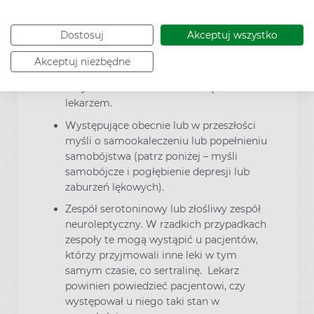
skontaktować się z lekarzem.
Występująca w przeszłości choroba
Dostosuj
Akceptuj wszystko
maniakalno-depresyjna (dwubiegunowa)
lub schizofrenia. W razie wystąpienia
Akceptuj niezbędne
epizodu maniakalnego, należy
natychmiast skontaktować się z
lekarzem.
Występujące obecnie lub w przeszłości
myśli o samookaleczeniu lub popełnieniu
samobójstwa (patrz poniżej – myśli
samobójcze i pogłębienie depresji lub
zaburzeń lękowych).
Zespół serotoninowy lub złośliwy zespół
neuroleptyczny. W rzadkich przypadkach
zespoły te mogą wystąpić u pacjentów,
którzy przyjmowali inne leki w tym
samym czasie, co sertralinę. Lekarz
powinien powiedzieć pacjentowi, czy
występował u niego taki stan w