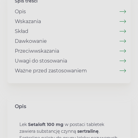
Spis treści
Opis
Wskazania
Skład
Dawkowanie
Przeciwwskazania
Uwagi do stosowania
Ważne przed zastosowaniem
Opis
Lek
Setaloft 100 mg
w postaci tabletek
zawiera substancję czynną
sertralinę
.
Sertralina należy do grupy leków nazywanych