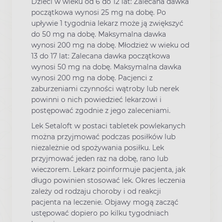
Dzieci w wieku od 6 do 12 lat: Zalecana dawka
początkowa wynosi 25 mg na dobę. Po
upływie 1 tygodnia lekarz może ją zwiększyć
do 50 mg na dobę. Maksymalna dawka
wynosi 200 mg na dobę. Młodzież w wieku od
13 do 17 lat: Zalecana dawka początkowa
wynosi 50 mg na dobę. Maksymalna dawka
wynosi 200 mg na dobę. Pacjenci z
zaburzeniami czynności wątroby lub nerek
powinni o nich powiedzieć lekarzowi i
postępować zgodnie z jego zaleceniami.
Lek Setaloft w postaci tabletek powlekanych
można przyjmować podczas posiłków lub
niezależnie od spożywania posiłku. Lek
przyjmować jeden raz na dobę, rano lub
wieczorem. Lekarz poinformuje pacjenta, jak
długo powinien stosować lek. Okres leczenia
zależy od rodzaju choroby i od reakcji
pacjenta na leczenie. Objawy mogą zacząć
ustępować dopiero po kilku tygodniach