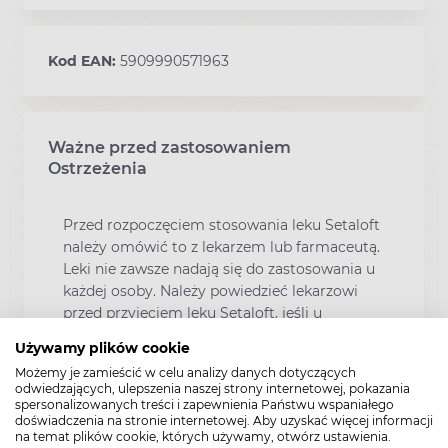
Kod EAN:
5909990571963
Ważne przed zastosowaniem
Ostrzeżenia
Przed rozpoczęciem stosowania leku Setaloft
należy omówić to z lekarzem lub farmaceutą.
Leki nie zawsze nadają się do zastosowania u
każdej osoby. Należy powiedzieć lekarzowi
przed przyjęciem leku Setaloft, jeśli u
pacjenta występuje obecnie lub występował
Używamy plików cookie
w przeszłości któryś z poniższych stanów:
Możemy je zamieścić w celu analizy danych dotyczących
Padaczka lub napady drgawkowe w
odwiedzających, ulepszenia naszej strony internetowej, pokazania
spersonalizowanych treści i zapewnienia Państwu wspaniałego
wywiadzie. W razie wystąpienia ataku
doświadczenia na stronie internetowej. Aby uzyskać więcej informacji
(padaczkowego), należy natychmiast
na temat plików cookie, których używamy, otwórz ustawienia.