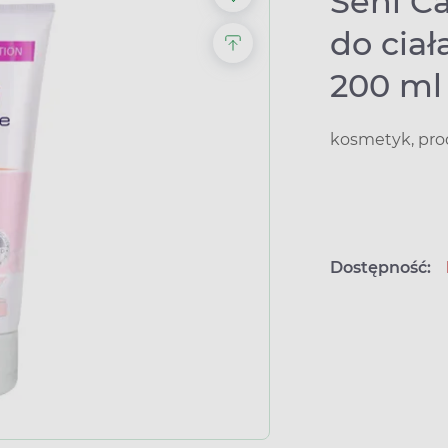
Seni C
do ciał
200 ml
kosmetyk, pro
Dostępność: