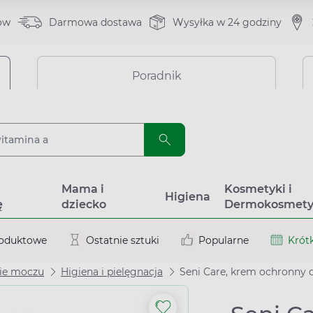
ów
Darmowa dostawa
Wysyłka w 24 godziny
Poradnik
a
Mama i
Kosmetyki i
Higiena
ę
dziecko
Dermokosmety
roduktowe
Ostatnie sztuki
Popularne
Krótk
ie moczu
Higiena i pielęgnacja
Seni Care, krem ochronny d