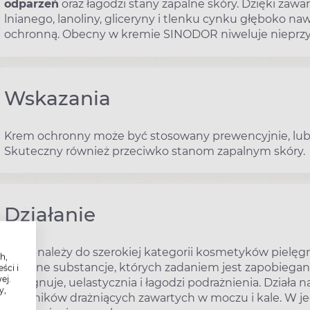
odparzeń
oraz łagodzi stany zapalne skóry. Dzięki zaw
lnianego, lanoliny, gliceryny i tlenku cynku głęboko naw
ochronną. Obecny w kremie SINODOR niweluje nieprz
Wskazania
Krem ochronny może być stosowany prewencyjnie, lub 
Skuteczny również przeciwko stanom zapalnym skóry.
Działanie
Krem należy do szerokiej kategorii kosmetyków pielę
h,
dobrane substancje, których zadaniem jest zapobiegani
ści i
ej.
pielęgnuje, uelastycznia i łagodzi podrażnienia. Działa
y,
składników drażniących zawartych w moczu i kale. W je