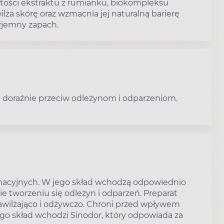
artości ekstraktu z rumianku, biokompleksu
ilża skórę oraz wzmacnia jej naturalną barierę
yjemny zapach.
doraźnie przeciw odleżynom i odparzeniom.
gnacyjnych. W jego skład wchodzą odpowiednio
e tworzeniu się odleżyn i odparzeń. Preparat
 nawilżająco i odżywczo. Chroni przed wpływem
go skład wchodzi Sinodor, który odpowiada za