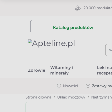
20 000 produkt
Katalog produktów
Witaminy i
Leki n
Zdrowie
minerały
recept
Nowości
Zestawy p
Strona główna
Układ moczowy
Nietrzyman