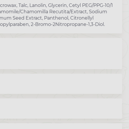
owax, Talc, Lanolin, Glycerin, Cetyl PEG/PPG-10/1
 Camomile/Chamomilla Recutita/Extract, Sodium
mum Seed Extract, Panthenol, Citronellyl
ropylparaben, 2-Bromo-2Nitropropane-1,3-Diol.