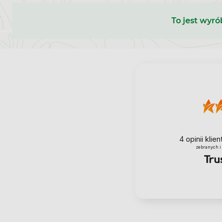
To jest wyró
4
opinii klie
zebranych i