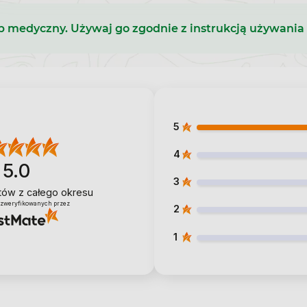
b medyczny. Używaj go zgodnie z instrukcją używania 
5
4
5.0
3
ntów
z całego okresu
 zweryfikowanych przez
2
1