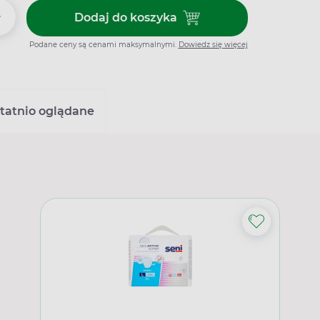
+
Dodaj do koszyka
Dodaj do koszyka Majtki chłonn
Podane ceny są cenami maksymalnymi.
Dowiedz się więcej
tatnio oglądane