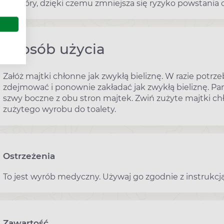
do skóry, dzięki czemu zmniejsza się ryzyko powstania 
Sposób użycia
Załóż majtki chłonne jak zwykłą bieliznę. W razie potrzeb
zdejmować i ponownie zakładać jak zwykłą bieliznę. Pam
szwy boczne z obu stron majtek. Zwiń zużyte majtki chł
zużytego wyrobu do toalety.
Ostrzeżenia
To jest wyrób medyczny. Używaj go zgodnie z instrukcją
Zawartość