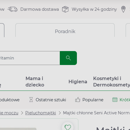
ów
Darmowa dostawa
Wysyłka w 24 godziny
Poradnik
a
Mama i
Kosmetyki i
Higiena
ę
dziecko
Dermokosmety
roduktowe
Ostatnie sztuki
Popularne
Krótk
ie moczu
Pieluchomajtki
Majtki chłonne Seni Active Norma