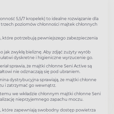
onność 5,5/7 kropelek) to idealne rozwiązanie dla
 z trzech poziomów chłonności majtek chłonnych
, które potrzebują pewniejszego zabezpieczenia
o jak zwykłą bieliznę. Aby zdjąć zużyty wyrób
ułatwi dyskretne i higieniczne wyrzucenie go.
riał sprawia, że majtki chłonne Seni Active są
łtowi nie odznaczają się pod ubraniem.
ina dystrybucyjna sprawiają, że majtki chłonne
zu i zatrzymać go wewnątrz.
artemu we wkładzie chłonnym majtki chłonne Seni
tralizację nieprzyjemnego zapachu moczu.
i, które zapewniają swobodny dostęp powietrza