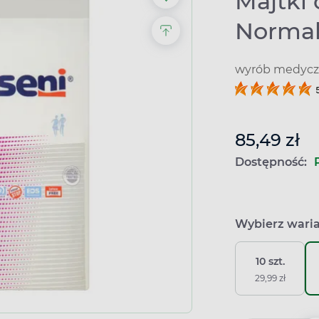
Majtki 
Normal,
wyrób medyczn
85,49 zł
Dostępność:
Wybierz wari
10 szt.
29,99 zł