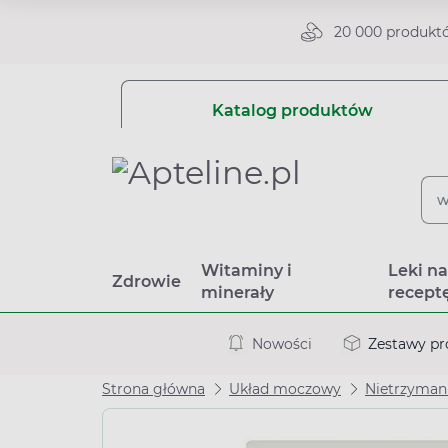
20 000 produkt
Katalog produktów
Witaminy i
Leki n
Zdrowie
minerały
recept
Nowości
Zestawy p
Strona główna
Układ moczowy
Nietrzyman