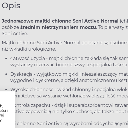
Opis
Jednorazowe majtki chłonne Seni Active Normal
(chł
osób ze
średnim nietrzymaniem moczu
. To pierwszy
Seni Active.
Majtki chłonne Seni Active Normal polecane są osobom
niż wkładki urologiczne.
Łatwość użycia - majtki chłonne zakłada się tak sam
wystarczy rozerwać boczne szwy, a specjalna taśma 
Dyskrecja - wyjątkowo miękki i nieszeleszczący mate
wygodne i dyskretne, a dzięki anatomicznemu kszta
Wysoka chłonność - wkład chłonny i specjalna włókn
Seni Active są w stanie wchłonąć większą ilość moc
Kontrola zapachu - dzięki superabsorbentowi zaw
h,
ści i
Active zapewniają nie tylko suchość, ale także neu
ej.
y,
Majtki chłonne Seni Active są wyrobami oddychającym