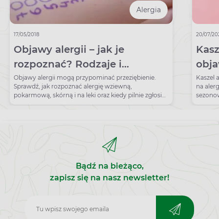
Alergia
17/05/2018
20/07/20
Objawy alergii – jak je
Kasz
rozpoznać? Rodzaje i
obja
przyczyny uczulenia
poz
Objawy alergii mogą przypominać przeziębienie.
Kaszel 
Sprawdź, jak rozpoznać alergię wziewną,
na aler
pokarmową, skórną i na leki oraz kiedy pilnie zgłosić
sezonow
się do lekarza.
Bądź na bieżąco,
zapisz się na nasz newsletter!
Zapisz