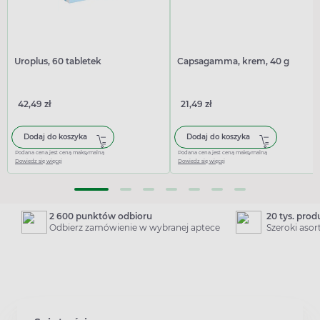
Uroplus, 60 tabletek
Capsagamma, krem, 40 g
42,49 zł
21,49 zł
Dodaj do koszyka
Dodaj do koszyka
Podana cena jest ceną maksymalną
Podana cena jest ceną maksymalną
Dowiedz się więcej
Dowiedz się więcej
2 600 punktów odbioru
20 tys. pro
Odbierz zamówienie w wybranej aptece
Szeroki aso