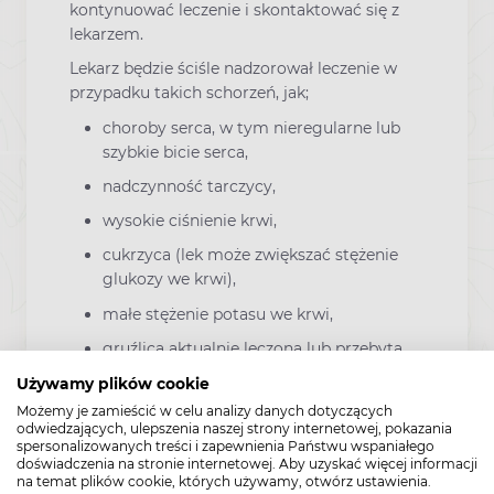
kontynuować leczenie i skontaktować się z
lekarzem.
Lekarz będzie ściśle nadzorował leczenie w
przypadku takich schorzeń, jak;
choroby serca, w tym nieregularne lub
szybkie bicie serca,
nadczynność tarczycy,
wysokie ciśnienie krwi,
cukrzyca (lek może zwiększać stężenie
glukozy we krwi),
małe stężenie potasu we krwi,
gruźlica aktualnie leczona lub przebyta.
Używamy plików cookie
Jeśli u pacjenta kiedykolwiek występowało
Możemy je zamieścić w celu analizy danych dotyczących
którekolwiek z tych schorzeń, należy
odwiedzających, ulepszenia naszej strony internetowej, pokazania
powiedzieć o tym lekarzowi przed
spersonalizowanych treści i zapewnienia Państwu wspaniałego
doświadczenia na stronie internetowej. Aby uzyskać więcej informacji
rozpoczęciem stosowania leku Salmex.
na temat plików cookie, których używamy, otwórz ustawienia.