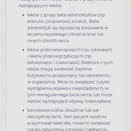
następujących leków:
leków z grupy beta-adrenolityków (np.
atenolol, propranolol, sotalol). Beta-
adrenolityki są najczęściej stosowane w
leczeniu wysokiego ciśnienia krwi lub
innych chorób serca.
leków przeciwwirusowych (np. rytonawir)
i leków przeciwgrzybiczych (np.
ketokonazol i itrakonazol). Niektóre z tych
leków mogą zwiększać stężenie
flutykazonu propionianu lub salmeterolu
w organizmie. Może to zwiększać ryzyko
wystąpienia objawów niepożądanych, w
tym nieregularnego bicia serca, lub może
nasilać występujące objawy niepożądane.
kortykosteroidów (doustnie lub we
wstrzyknięciach). Jeśli pacjent ostatnio
przyjmował takie leki, może to zwiększać
ryzyko zaburzenia czynności nadnerczy.