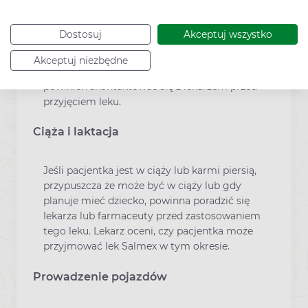
Lek Salmex zawiera laktozę jednowodną
Każda dawka leku Salmex, (250 μg + 50 μg),
Dostosuj
Akceptuj wszystko
zawiera około 13,2 mg laktozy jednowodnej.
Jeżeli stwierdzono wcześniej u pacjenta
Akceptuj niezbędne
nietolerancję niektórych cukrów, pacjent
powinien skontaktować się z lekarzem przed
przyjęciem leku.
Ciąża i laktacja
Jeśli pacjentka jest w ciąży lub karmi piersią,
przypuszcza że może być w ciąży lub gdy
planuje mieć dziecko, powinna poradzić się
lekarza lub farmaceuty przed zastosowaniem
tego leku. Lekarz oceni, czy pacjentka może
przyjmować lek Salmex w tym okresie.
Prowadzenie pojazdów