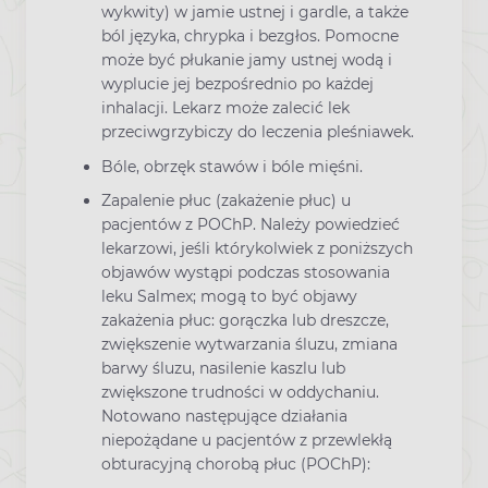
wykwity) w jamie ustnej i gardle, a także
ból języka, chrypka i bezgłos. Pomocne
może być płukanie jamy ustnej wodą i
wyplucie jej bezpośrednio po każdej
inhalacji. Lekarz może zalecić lek
przeciwgrzybiczy do leczenia pleśniawek.
Bóle, obrzęk stawów i bóle mięśni.
Zapalenie płuc (zakażenie płuc) u
pacjentów z POChP. Należy powiedzieć
lekarzowi, jeśli którykolwiek z poniższych
objawów wystąpi podczas stosowania
leku Salmex; mogą to być objawy
zakażenia płuc: gorączka lub dreszcze,
zwiększenie wytwarzania śluzu, zmiana
barwy śluzu, nasilenie kaszlu lub
zwiększone trudności w oddychaniu.
Notowano następujące działania
niepożądane u pacjentów z przewlekłą
obturacyjną chorobą płuc (POChP):