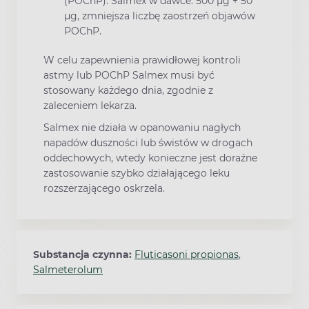
(POChP). Salmex w dawce: 500 μg + 50
μg, zmniejsza liczbę zaostrzeń objawów
POChP.
W celu zapewnienia prawidłowej kontroli
astmy lub POChP Salmex musi być
stosowany każdego dnia, zgodnie z
zaleceniem lekarza.
Salmex nie działa w opanowaniu nagłych
napadów duszności lub świstów w drogach
oddechowych, wtedy konieczne jest doraźne
zastosowanie szybko działającego leku
rozszerzającego oskrzela.
Substancja czynna:
Fluticasoni propionas
,
Salmeterolum