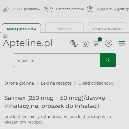
20 000 produktów
Darmowa dostawa
Wysyłka w 24 godziny
Katalog produktów
Poradnik
Serwis Świat Zdrowia
sztuk
Strona główna
Leki na receptę
Układ oddechowy
Lek
Salmex (250 mcg + 50 mcg)/dawkę
inhalacyjną, proszek do inhalacji
produkt leczniczy refundowany, produkt dostępny za
okazaniem recepty