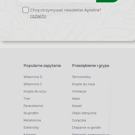
do
Chcę otrzymywać newsletter Apteline
*
newslettera
rozwiń>
Popularne zapytania
Przeziębienie i grypa
Witamina D
Termometry
Witamina C
Krople do nosa
Krople do oczu
Inhalacje
Tran
Katar
Paracetamol
Kaszel
Ibuprofen
Olejki eteryczne
Melatonina
Gorączka
Elektrolity
Drapanie w gardle
Kolagen
Preparaty przeciwwirusowe