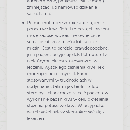
adrenergiczne, ponieważ leki te mogą
zmniejszać lub hamować działanie
salmeterolu.
Pulmoterol może zmniejszać stężenie
potasu we krwi. Jeżeli to nastąpi, pacjent
może zaobserwować nierówne bicie
serca, osłabienie mięśni lub kurcze
mięśni. Jest to bardziej prawdopodobne,
jeśli pacjent przyjmuje lek Pulmoterol z
niektórymi lekami stosowanymi w
leczeniu wysokiego ciśnienia krwi (leki
moczopędne) i innymi lekami
stosowanymi w trudnościach w
oddychaniu, takimi jak teofilina lub
steroidy. Lekarz może zalecić pacjentowi
wykonanie badań krwi w celu określenia
stężenia potasu we krwi. W przypadku
wątpliwości należy skontaktować się z
lekarzem.