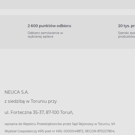
2 600 punktów odbioru
20 tys. 
Odbierz zamówienie w
Szeroki as
wybranej aptece
produktów
NEUCA S.A.
z siedzibą w Toruniu przy
ul. Forteczna 35-37, 87-100 Toruń,
wpisana do Rejestru Przedsiębiorców przez Sąd Rejonowy w Toruniu, VII
Wydział Gospodarczy KRS pod nr KRS: 0000049872, REGON 870227804,