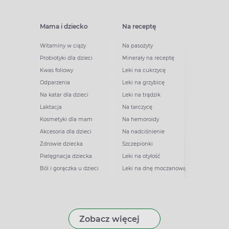
Mama i dziecko
Na receptę
Witaminy w ciąży
Na pasożyty
Probiotyki dla dzieci
Minerały na receptę
Kwas foliowy
Leki na cukrzycę
Odparzenia
Leki na grzybicę
Na katar dla dzieci
Leki na trądzik
Laktacja
Na tarczycę
Kosmetyki dla mam
Na hemoroidy
Akcesoria dla dzieci
Na nadciśnienie
Zdrowie dziecka
Szczepionki
Pielęgnacja dziecka
Leki na otyłość
Ból i gorączka u dzieci
Leki na dnę moczanową
Zobacz więcej