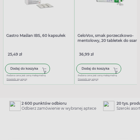
Gastro Maślan IBS, 60 kapsułek
GeloVox, smak porzeczkowo-
mentolowy, 20 tabletek do ssani
25,49 zł
36,99 zł
Dodaj do koszyka
Dodaj do koszyka
Podana cena jest ceną maksymalną
Podana cena jest ceną maksymalną
Dowiedz się więcej
Dowiedz się więcej
2 600 punktów odbioru
20 tys. pro
Odbierz zamówienie w wybranej aptece
Szeroki aso