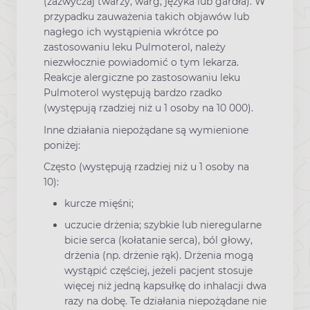
(zazwyczaj twarzy, warg, języka lub gardła). W
przypadku zauważenia takich objawów lub
nagłego ich wystąpienia wkrótce po
zastosowaniu leku Pulmoterol, należy
niezwłocznie powiadomić o tym lekarza.
Reakcje alergiczne po zastosowaniu leku
Pulmoterol występują bardzo rzadko
(występują rzadziej niż u 1 osoby na 10 000).
Inne działania niepożądane są wymienione
poniżej:
Często (występują rzadziej niż u 1 osoby na
10):
kurcze mięśni;
uczucie drżenia; szybkie lub nieregularne
bicie serca (kołatanie serca), ból głowy,
drżenia (np. drżenie rąk). Drżenia mogą
wystąpić częściej, jeżeli pacjent stosuje
więcej niż jedną kapsułkę do inhalacji dwa
razy na dobę. Te działania niepożądane nie