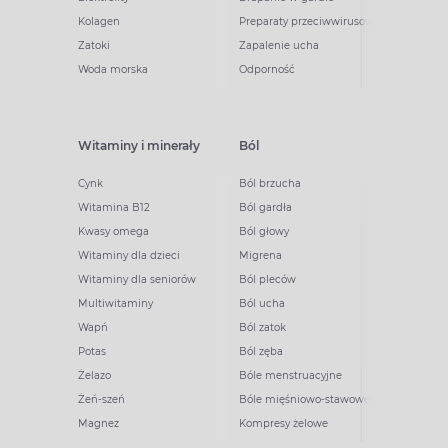
Kolagen
Preparaty przeciwwirusowe
Zatoki
Zapalenie ucha
Woda morska
Odporność
Witaminy i minerały
Ból
Cynk
Ból brzucha
Witamina B12
Ból gardła
Kwasy omega
Ból głowy
Witaminy dla dzieci
Migrena
Witaminy dla seniorów
Ból pleców
Multiwitaminy
Ból ucha
Wapń
Ból zatok
Potas
Ból zęba
Żelazo
Bóle menstruacyjne
Żeń-szeń
Bóle mięśniowo-stawowe
Magnez
Kompresy żelowe