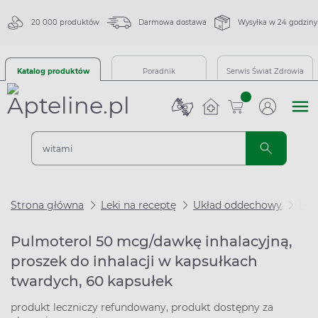
20 000 produktów
Darmowa dostawa
Wysyłka w 24 godziny
Katalog produktów
Poradnik
Serwis Świat Zdrowia
sztuk
Strona główna
Leki na receptę
Układ oddechowy
Lek
Pulmoterol 50 mcg/dawkę inhalacyjną,
proszek do inhalacji w kapsułkach
twardych, 60 kapsułek
produkt leczniczy refundowany, produkt dostępny za