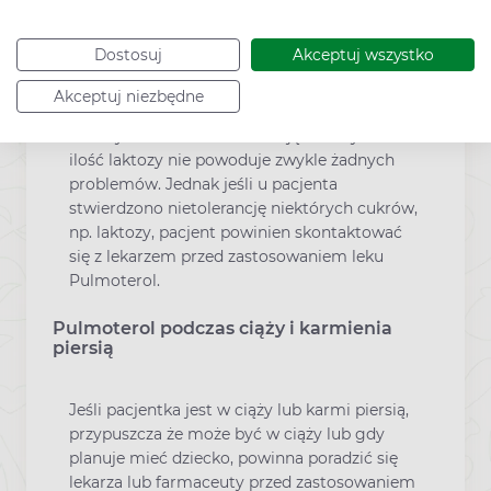
Lekarz może zalecić stopniowe
zmniejszanie dawki leku Pulmoterol,
Dostosuj
Akceptuj wszystko
jeżeli astma będzie dobrze kontrolowana.
Akceptuj niezbędne
Każda dawka leku Pulmoterol zawiera 15 mg
laktozy. U osób z nietolerancją laktozy taka
ilość laktozy nie powoduje zwykle żadnych
problemów. Jednak jeśli u pacjenta
stwierdzono nietolerancję niektórych cukrów,
np. laktozy, pacjent powinien skontaktować
się z lekarzem przed zastosowaniem leku
Pulmoterol.
Pulmoterol podczas ciąży i karmienia
piersią
Jeśli pacjentka jest w ciąży lub karmi piersią,
przypuszcza że może być w ciąży lub gdy
planuje mieć dziecko, powinna poradzić się
lekarza lub farmaceuty przed zastosowaniem