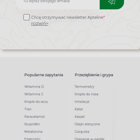
do
Chcę otrzymywać newsletter Apteline
*
newslettera
rozwiń>
Popularne zapytania
Przeziębienie i grypa
Witamina D
Termometry
Witamina C
Krople do nosa
Krople do oczu
Inhalacje
Tran
Katar
Paracetamol
Kaszel
Ibuprofen
Olejki eteryczne
Melatonina
Gorączka
Elektrolity
Drapanie w gardle