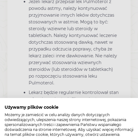
Jeżeli lekarz przepisał lek Pulmoterol z
powodu astmy, należy kontynuować
przyjmowanie innych leków dotychczas
stosowanych w astmie. Mogą to być:
steroidy wziewne lub steroidy w
tabletkach. Należy kontynuować leczenie
dotychczas stosowaną dawką, nawet w
przypadku odczucia poprawy, chyba że
lekarz zaleci inne dawkowanie. Nie należy
przerywać stosowania wziewnych
steroidów (lub steroidów w tabletkach)
po rozpoczęciu stosowania leku
Pulmoterol.
Lekarz będzie regularnie kontrolował stan
zdrowia pacjenta, jeśli u pacjenta
występuje nadczynność tarczycy,
Używamy plików cookie
cukrzyca (lek Pulmoterol może zwiększać
Możemy je zamieścić w celu analizy danych dotyczących
stężenie cukru we krwi) lub choroba
odwiedzających, ulepszenia naszej strony internetowej, pokazania
spersonalizowanych treści i zapewnienia Państwu wspaniałego
serca, w tym nieregularna lub szybka
doświadczenia na stronie internetowej. Aby uzyskać więcej informacji
praca serca.
na temat plików cookie, których używamy, otwórz ustawienia.