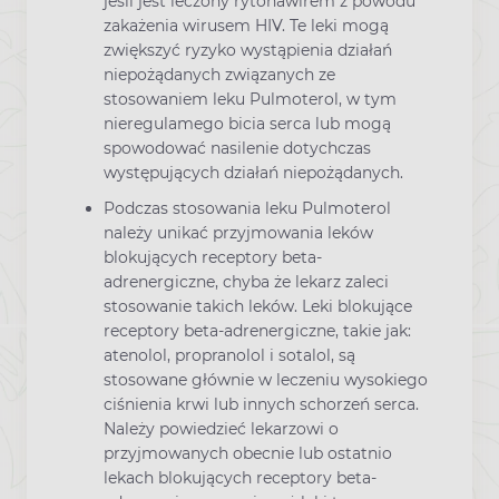
jeśli jest leczony rytonawirem z powodu
zakażenia wirusem HIV. Te leki mogą
zwiększyć ryzyko wystąpienia działań
niepożądanych związanych ze
stosowaniem leku Pulmoterol, w tym
nieregulamego bicia serca lub mogą
spowodować nasilenie dotychczas
występujących działań niepożądanych.
Podczas stosowania leku Pulmoterol
należy unikać przyjmowania leków
blokujących receptory beta-
adrenergiczne, chyba że lekarz zaleci
stosowanie takich leków. Leki blokujące
receptory beta-adrenergiczne, takie jak:
atenolol, propranolol i sotalol, są
stosowane głównie w leczeniu wysokiego
ciśnienia krwi lub innych schorzeń serca.
Należy powiedzieć lekarzowi o
przyjmowanych obecnie lub ostatnio
lekach blokujących receptory beta-