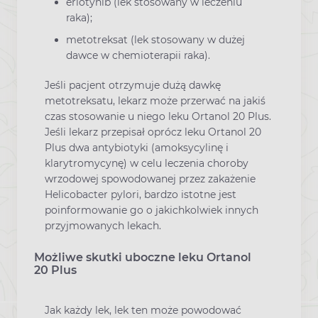
erlotynib (lek stosowany w leczeniu
raka);
metotreksat (lek stosowany w dużej
dawce w chemioterapii raka).
Jeśli pacjent otrzymuje dużą dawkę
metotreksatu, lekarz może przerwać na jakiś
czas stosowanie u niego leku Ortanol 20 Plus.
Jeśli lekarz przepisał oprócz leku Ortanol 20
Plus dwa antybiotyki (amoksycylinę i
klarytromycynę) w celu leczenia choroby
wrzodowej spowodowanej przez zakażenie
Helicobacter pylori, bardzo istotne jest
poinformowanie go o jakichkolwiek innych
przyjmowanych lekach.
Możliwe skutki uboczne leku Ortanol
20 Plus
Jak każdy lek, lek ten może powodować