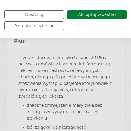
Kod EAN:
5909990613205
Dostosuj
Akceptuj wszystko
Akceptuj niezbędne
Ważne przed zastosowaniem
Ostrzeżenia dotyczące leku Ortanol 20
Plus
Przed zastosowaniem leku Ortanol 20 Plus
należy to omówić z lekarzem lub farmaceutą.
Lek ten może maskować objawy innych
chorób, dlatego jeśli przed lub w trakcie jego
stosowania wystąpi u pacjenta którykolwiek z
wymienionych objawów, należy od razu
zwrócić się do lekarza:
znaczne zmniejszenie masy ciała bez
żadnej przyczyny oraz trudności w
połykaniu
ból żołądka lub niestrawność