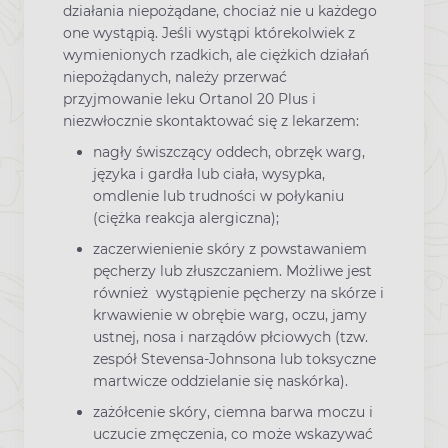
działania niepożądane, chociaż nie u każdego
one wystąpią. Jeśli wystąpi którekolwiek z
wymienionych rzadkich, ale ciężkich działań
niepożądanych, należy przerwać
przyjmowanie leku Ortanol 20 Plus i
niezwłocznie skontaktować się z lekarzem:
nagły świszczący oddech, obrzęk warg,
języka i gardła lub ciała, wysypka,
omdlenie lub trudności w połykaniu
(ciężka reakcja alergiczna);
zaczerwienienie skóry z powstawaniem
pęcherzy lub złuszczaniem. Możliwe jest
również wystąpienie pęcherzy na skórze i
krwawienie w obrębie warg, oczu, jamy
ustnej, nosa i narządów płciowych (tzw.
zespół Stevensa-Johnsona lub toksyczne
martwicze oddzielanie się naskórka).
zażółcenie skóry, ciemna barwa moczu i
uczucie zmęczenia, co może wskazywać