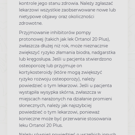
kontrole jego stanu zdrowia. Należy zgłaszać
lekarzowi wszystkie zaobserwowane nowe lub
nietypowe objawy oraz okoliczności
zdrowotne.
Przyjmowanie inhibitorów pompy
protonowej (takich jak lek Ortanol 20 Plus),
zwłaszcza dłużej niż rok, może nieznacznie
zwiększyć ryzyko złamania biodra, nadgarstka
lub kręgosłupa. Jeśli u pacjenta stwierdzono
osteoporozę lub przyjmuje on
kortykosteroidy (które mogą zwiększyć
ryzyko rozwoju osteoporozy), należy
powiedzieć o tym lekarzowi. Jeśli u pacjenta
wystąpiła wysypka skórna, zwłaszcza w
miejscach narażonych na działanie promieni
słonecznych, należy jak najszybciej
powiedzieć o tym lekarzowi, ponieważ
konieczne może być przerwanie stosowania
leku Ortanol 20 Plus.
Należy również powiedzieć o wszelkich innych