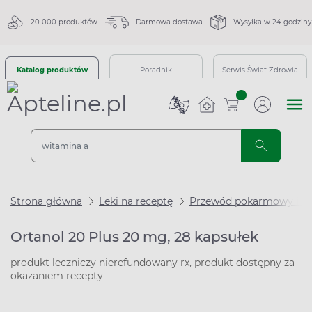
20 000 produktów
Darmowa dostawa
Wysyłka w 24 godziny
Katalog produktów
Poradnik
Serwis Świat Zdrowia
sztuk
Strona główna
Leki na receptę
Przewód pokarmowy i m
Ortanol 20 Plus 20 mg, 28 kapsułek
produkt leczniczy nierefundowany rx, produkt dostępny za
okazaniem recepty