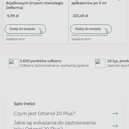
dojelitowych (import równoległy
aplikatorów po 5 ml
Delfarma)
6,99 zł
223,49 zł
Dodaj do koszyka
Dodaj do koszyka
Podana cena jest ceną maksymalną
Podana cena jest ceną maksymalną
Dowiedz się więcej
Dowiedz się więcej
2 600 punktów odbioru
20 tys. pro
Odbierz zamówienie w wybranej aptece
Szeroki aso
Spis treści
Czym jest Ortanol 20 Plus?
Jakie są wskazania do zastosowania