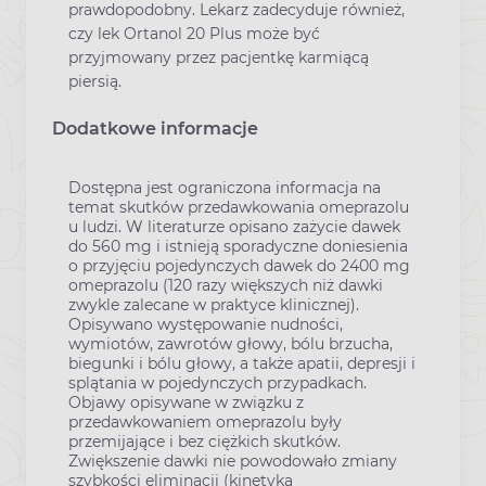
prawdopodobny. Lekarz zadecyduje również,
czy lek Ortanol 20 Plus może być
przyjmowany przez pacjentkę karmiącą
piersią.
Dodatkowe informacje
Dostępna jest ograniczona informacja na
temat skutków przedawkowania omeprazolu
u ludzi. W literaturze opisano zażycie dawek
do 560 mg i istnieją sporadyczne doniesienia
o przyjęciu pojedynczych dawek do 2400 mg
omeprazolu (120 razy większych niż dawki
zwykle zalecane w praktyce klinicznej).
Opisywano występowanie nudności,
wymiotów, zawrotów głowy, bólu brzucha,
biegunki i bólu głowy, a także apatii, depresji i
splątania w pojedynczych przypadkach.
Objawy opisywane w związku z
przedawkowaniem omeprazolu były
przemijające i bez ciężkich skutków.
Zwiększenie dawki nie powodowało zmiany
szybkości eliminacji (kinetyka