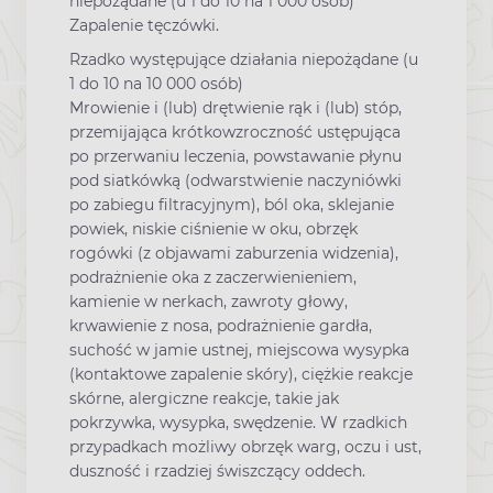
niepożądane (u 1 do 10 na 1 000 osób)
Zapalenie tęczówki.
Rzadko występujące działania niepożądane (u
1 do 10 na 10 000 osób)
Mrowienie i (lub) drętwienie rąk i (lub) stóp,
przemijająca krótkowzroczność ustępująca
po przerwaniu leczenia, powstawanie płynu
pod siatkówką (odwarstwienie naczyniówki
po zabiegu filtracyjnym), ból oka, sklejanie
powiek, niskie ciśnienie w oku, obrzęk
rogówki (z objawami zaburzenia widzenia),
podrażnienie oka z zaczerwienieniem,
kamienie w nerkach, zawroty głowy,
krwawienie z nosa, podrażnienie gardła,
suchość w jamie ustnej, miejscowa wysypka
(kontaktowe zapalenie skóry), ciężkie reakcje
skórne, alergiczne reakcje, takie jak
pokrzywka, wysypka, swędzenie. W rzadkich
przypadkach możliwy obrzęk warg, oczu i ust,
duszność i rzadziej świszczący oddech.