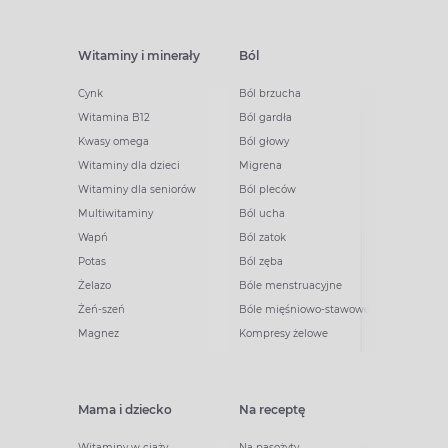
Witaminy i minerały
Ból
Cynk
Ból brzucha
Witamina B12
Ból gardła
Kwasy omega
Ból głowy
Witaminy dla dzieci
Migrena
Witaminy dla seniorów
Ból pleców
Multiwitaminy
Ból ucha
Wapń
Ból zatok
Potas
Ból zęba
Żelazo
Bóle menstruacyjne
Żeń-szeń
Bóle mięśniowo-stawowe
Magnez
Kompresy żelowe
Mama i dziecko
Na receptę
Witaminy w ciąży
Na pasożyty