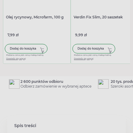
Olej rycynowy, Microfarm, 100 g
Verdin Fix Slim, 20 saszetek
7,99 zł
9,99 zł
Dodaj do koszyka
Dodaj do koszyka
Podana cena jest ceną maksymalną
Podana cena jest ceną maksymalną
Dowiedz się więcej
Dowiedz się więcej
2 600 punktów odbioru
20 tys. pro
Odbierz zamówienie w wybranej aptece
Szeroki aso
Spis treści