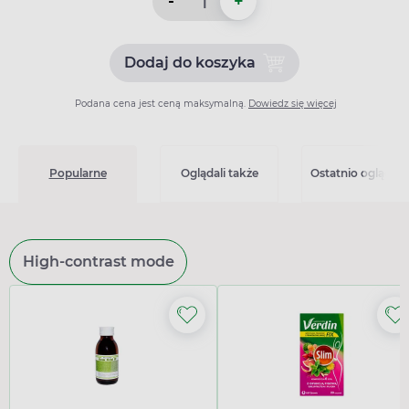
-
+
Dodaj do koszyka
Dodaj do koszyka Nodom, 2
Podana cena jest ceną maksymalną.
Dowiedz się więcej
Popularne
Oglądali także
Ostatnio oglądan
High-contrast mode