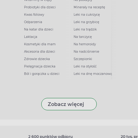
Probiotyki dla dzieci
Minerały na receptę
Kwas foliowy
Leki na cukrzycę
Odparzenia
Leki na grzybicę
Na katar dla dzieci
Leki na trądzik
Laktacja
Na tarczycę
Kosmetyki dla mam
Na hemoroidy
Akcesoria dla dzieci
Na nadciśnienie
Zdrowie dziecka
Szczepionki
Pielęgnacja dziecka
Leki na otyłość
Ból i gorączka u dzieci
Leki na dnę moczanową
Zobacz więcej
2 600 punktów odbioru
20 tys. 