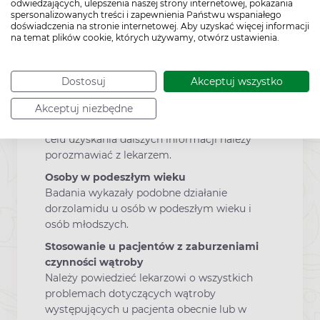
odwiedzających, ulepszenia naszej strony internetowej, pokazania
spowodował wystąpienie reakcji alergicznej
spersonalizowanych treści i zapewnienia Państwu wspaniałego
(na przykład: wysypka na skórze, ciężka
doświadczenia na stronie internetowej. Aby uzyskać więcej informacji
na temat plików cookie, których używamy, otwórz ustawienia.
reakcja skórna lub świąd).
Dzieci
Działanie dorzolamidu badano u niemowląt i
Dostosuj
Akceptuj wszystko
dzieci w wieku poniżej 6 lat, u których
stwierdzono zwiększone ciśnienie w oku lub
Akceptuj niezbędne
oczach, lub u których rozpoznano jaskrę. W
celu uzyskania dalszych informacji należy
porozmawiać z lekarzem.
Osoby w podeszłym wieku
Badania wykazały podobne działanie
dorzolamidu u osób w podeszłym wieku i
osób młodszych.
Stosowanie u pacjentów z zaburzeniami
czynności wątroby
Należy powiedzieć lekarzowi o wszystkich
problemach dotyczących wątroby
występujących u pacjenta obecnie lub w