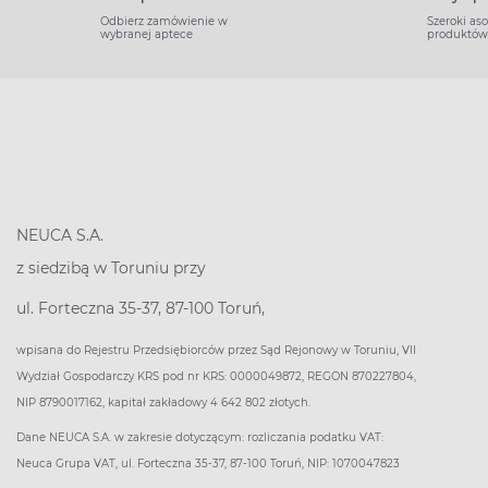
Odbierz zamówienie w
Szeroki as
wybranej aptece
produktów
NEUCA S.A.
z siedzibą w Toruniu przy
ul. Forteczna 35-37, 87-100 Toruń,
wpisana do Rejestru Przedsiębiorców przez Sąd Rejonowy w Toruniu, VII
Wydział Gospodarczy KRS pod nr KRS: 0000049872, REGON 870227804,
NIP 8790017162, kapitał zakładowy 4 642 802 złotych.
Dane NEUCA S.A. w zakresie dotyczącym: rozliczania podatku VAT:
Neuca Grupa VAT, ul. Forteczna 35-37, 87-100 Toruń, NIP: 1070047823