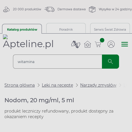
20 000 produktów
Darmowa dostawa
Wysyłka w 24 godziny
Katalog produktów
Poradnik
Serwis Świat Zdrowia
sztuk
Strona główna
Leki na receptę
Narządy zmysłów
Leki
Nodom, 20 mg/ml, 5 ml
produkt leczniczy refundowany, produkt dostępny za
okazaniem recepty