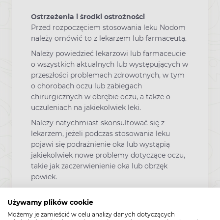
Ostrzeżenia i środki ostrożności
Przed rozpoczęciem stosowania leku Nodom
należy omówić to z lekarzem lub farmaceutą.
Należy powiedzieć lekarzowi lub farmaceucie
o wszystkich aktualnych lub występujących w
przeszłości problemach zdrowotnych, w tym
o chorobach oczu lub zabiegach
chirurgicznych w obrębie oczu, a także o
uczuleniach na jakiekolwiek leki.
Należy natychmiast skonsultować się z
lekarzem, jeżeli podczas stosowania leku
pojawi się podrażnienie oka lub wystąpią
jakiekolwiek nowe problemy dotyczące oczu,
takie jak zaczerwienienie oka lub obrzęk
powiek.
Należy zaprzestać stosowania leku i
Używamy plików cookie
natychmiast skonsultować się z lekarzem,
jeżeli pacjent podejrzewa, że Nodom
Możemy je zamieścić w celu analizy danych dotyczących