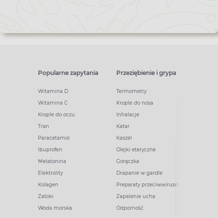
Popularne zapytania
Przeziębienie i grypa
Witamina D
Termometry
Witamina C
Krople do nosa
Krople do oczu
Inhalacje
Tran
Katar
Paracetamol
Kaszel
Ibuprofen
Olejki eteryczne
Melatonina
Gorączka
Elektrolity
Drapanie w gardle
Kolagen
Preparaty przeciwwirusowe
Zatoki
Zapalenie ucha
Woda morska
Odporność