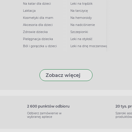
Na katar dla dzieci
Leki na trądzik
Laktacja
Na tarczycę
Kosmetyki dla mam
Na hemoroidy
Akcesoria dla dzieci
Na nadciśnienie
Zdrowie dziecka
Szczepionki
Pielęgnacja dziecka
Leki na otyłość
Ból i gorączka u dzieci
Leki na dnę moczanową
Zobacz więcej
2 600 punktów odbioru
20 tys. 
Odbierz zamówienie w
Szeroki as
wybranej aptece
produktów