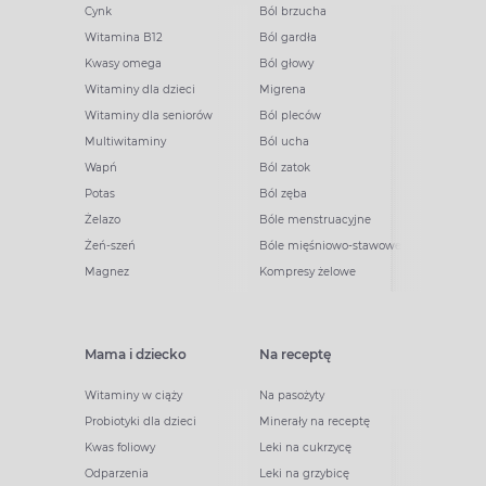
Cynk
Ból brzucha
Witamina B12
Ból gardła
Kwasy omega
Ból głowy
Witaminy dla dzieci
Migrena
Witaminy dla seniorów
Ból pleców
Multiwitaminy
Ból ucha
Wapń
Ból zatok
Potas
Ból zęba
Żelazo
Bóle menstruacyjne
Żeń-szeń
Bóle mięśniowo-stawowe
Magnez
Kompresy żelowe
Mama i dziecko
Na receptę
Witaminy w ciąży
Na pasożyty
Probiotyki dla dzieci
Minerały na receptę
Kwas foliowy
Leki na cukrzycę
Odparzenia
Leki na grzybicę