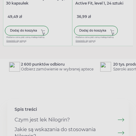
30 kapsułek
Active Fit, level 1, 24 sztuki
49,49 zł
36,99 zł
Dodaj do koszyka
Dodaj do koszyka
Podana cena jest ceną maksymalną
Podana cena jest ceną maksymalną
Dowiedz się więcej
Dowiedz się więcej
2 600 punktów odbioru
20 tys. pro
Odbierz zamówienie w wybranej aptece
Szeroki aso
Spis treści
Czym jest lek Nilogrin?
Jakie są wskazania do stosowania