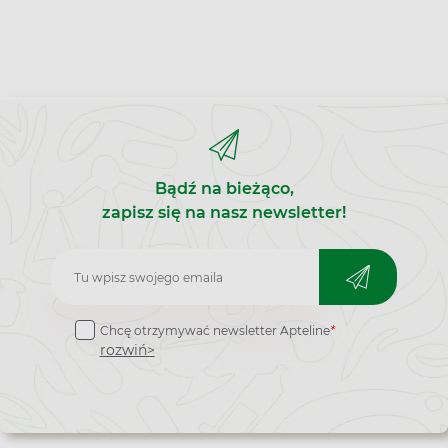
Bądź na bieżąco,
zapisz się na nasz newsletter!
Zapisz
do
Chcę otrzymywać newsletter Apteline
*
newslettera
rozwiń>