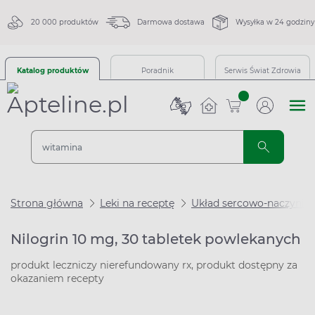
20 000 produktów
Darmowa dostawa
Wysyłka w 24 godziny
Katalog produktów
Poradnik
Serwis Świat Zdrowia
sztuk
Strona główna
Leki na receptę
Układ sercowo-naczynio
Nilogrin 10 mg, 30 tabletek powlekanych
produkt leczniczy nierefundowany rx, produkt dostępny za
okazaniem recepty