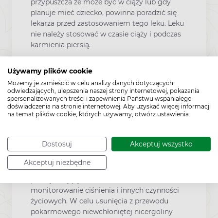
przypuszcza że może być w ciąży lub gdy
planuje mieć dziecko, powinna poradzić się
lekarza przed zastosowaniem tego leku. Leku
nie należy stosować w czasie ciąży i podczas
karmienia piersią.
Dodatkowe informacje
Używamy plików cookie
Możemy je zamieścić w celu analizy danych dotyczących
odwiedzających, ulepszenia naszej strony internetowej, pokazania
Dotychczas nie opisano przedawkowania
spersonalizowanych treści i zapewnienia Państwu wspaniałego
nicergoliny. Po przyjęciu dużych dawek
doświadczenia na stronie internetowej. Aby uzyskać więcej informacji
na temat plików cookie, których używamy, otwórz ustawienia.
należy spodziewać się obniżenia ciśnienia
tętniczego krwi, nie wymagającego na ogół
żadnego specjalnego leczenia poza ułożeniem
Dostosuj
Akceptuj wszystko
pacjenta w pozycji poziomej. W ciężkich
przypadkach (masywne przedawkowanie)
Akceptuj niezbędne
konieczne może być zastosowanie leków
podwyższających ciśnienie krwi oraz
monitorowanie ciśnienia i innych czynności
życiowych. W celu usunięcia z przewodu
pokarmowego niewchłoniętej nicergoliny