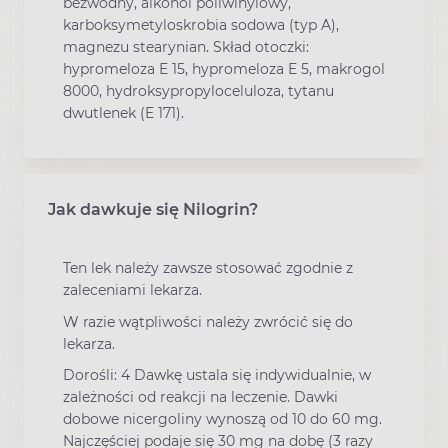
bezwodny, alkohol poliwinylowy,
karboksymetyloskrobia sodowa (typ A),
magnezu stearynian. Skład otoczki:
hypromeloza E 15, hypromeloza E 5, makrogol
8000, hydroksypropyloceluloza, tytanu
dwutlenek (E 171).
Jak dawkuje się Nilogrin?
Ten lek należy zawsze stosować zgodnie z
zaleceniami lekarza.
W razie wątpliwości należy zwrócić się do
lekarza.
Dorośli: 4 Dawkę ustala się indywidualnie, w
zależności od reakcji na leczenie. Dawki
dobowe nicergoliny wynoszą od 10 do 60 mg.
Najczęściej podaje się 30 mg na dobę (3 razy