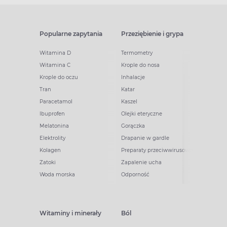
Popularne zapytania
Przeziębienie i grypa
Witamina D
Termometry
Witamina C
Krople do nosa
Krople do oczu
Inhalacje
Tran
Katar
Paracetamol
Kaszel
Ibuprofen
Olejki eteryczne
Melatonina
Gorączka
Elektrolity
Drapanie w gardle
Kolagen
Preparaty przeciwwirusowe
Zatoki
Zapalenie ucha
Woda morska
Odporność
Witaminy i minerały
Ból