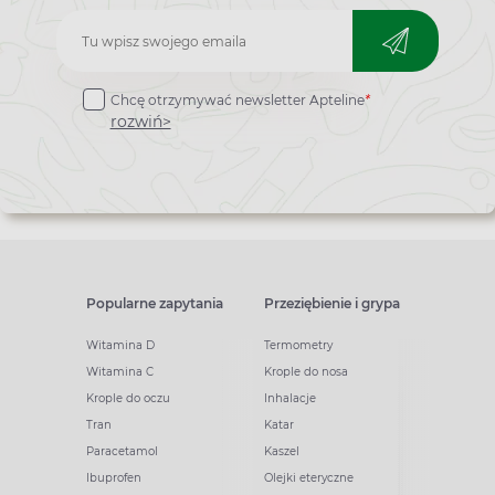
Zapisz
do
Chcę otrzymywać newsletter Apteline
*
newslettera
rozwiń>
Popularne zapytania
Przeziębienie i grypa
Witamina D
Termometry
Witamina C
Krople do nosa
Krople do oczu
Inhalacje
Tran
Katar
Paracetamol
Kaszel
Ibuprofen
Olejki eteryczne