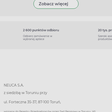
Zobacz więcej
2 600 punktów odbioru
20 tys. 
Odbierz zamówienie w
Szeroki as
wybranej aptece
produktów
NEUCA S.A.
z siedzibą w Toruniu przy
ul. Forteczna 35-37, 87-100 Toruń,
wpisana do Rejestru Przedsiębiorców przez Sąd Rejonowy w Toruniu, VII