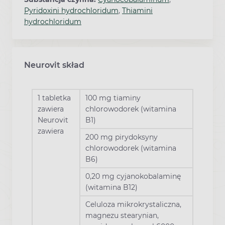
Pyridoxini hydrochloridum
,
Thiamini
hydrochloridum
Neurovit skład
1 tabletka
100 mg tiaminy
zawiera
chlorowodorek (witamina
Neurovit
B1)
zawiera
200 mg pirydoksyny
chlorowodorek (witamina
B6)
0,20 mg cyjanokobalaminę
(witamina B12)
Celuloza mikrokrystaliczna,
magnezu stearynian,