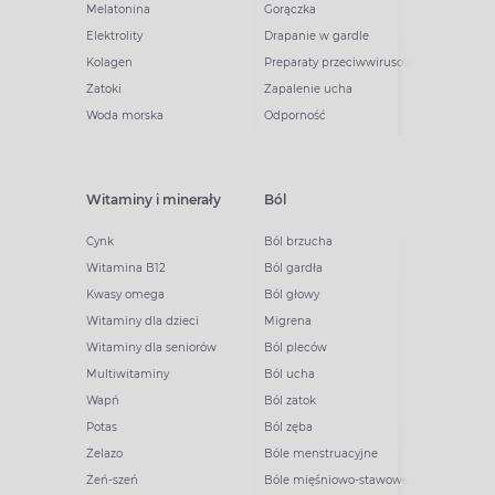
Melatonina
Gorączka
Elektrolity
Drapanie w gardle
Kolagen
Preparaty przeciwwirusowe
Zatoki
Zapalenie ucha
Woda morska
Odporność
Witaminy i minerały
Ból
Cynk
Ból brzucha
Witamina B12
Ból gardła
Kwasy omega
Ból głowy
Witaminy dla dzieci
Migrena
Witaminy dla seniorów
Ból pleców
Multiwitaminy
Ból ucha
Wapń
Ból zatok
Potas
Ból zęba
Żelazo
Bóle menstruacyjne
Żeń-szeń
Bóle mięśniowo-stawowe