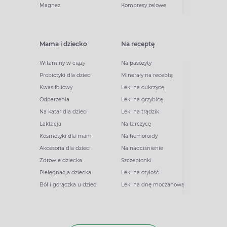
Magnez
Kompresy żelowe
Mama i dziecko
Na receptę
Witaminy w ciąży
Na pasożyty
Probiotyki dla dzieci
Minerały na receptę
Kwas foliowy
Leki na cukrzycę
Odparzenia
Leki na grzybicę
Na katar dla dzieci
Leki na trądzik
Laktacja
Na tarczycę
Kosmetyki dla mam
Na hemoroidy
Akcesoria dla dzieci
Na nadciśnienie
Zdrowie dziecka
Szczepionki
Pielęgnacja dziecka
Leki na otyłość
Ból i gorączka u dzieci
Leki na dnę moczanową