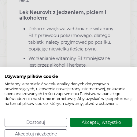
leku.
Lek Neurovit z jedzeniem, piciem i
alkoholem:
Pokarm zwiększa wchłanianie witaminy
B1 z przewodu pokarmowego, dlatego
tabletki należy przyjmować po posiłku,
popijając niewielką ilością płynu.
Wchłanianie witaminy B1 zmniejszane
jest przez alkohol i herbatę.
Jeśli witamina B1 przyjmowana jest
Używamy plików cookie
razem z napojami zawierającymi
Możemy je zamieścić w celu analizy danych dotyczących
siarczyny (np. wino), może ona ulec
odwiedzających, ulepszenia naszej strony internetowej, pokazania
spersonalizowanych treści i zapewnienia Państwu wspaniałego
rozkładowi i tym samym stracić swoje
doświadczenia na stronie internetowej. Aby uzyskać więcej informacji
właściwości.
na temat plików cookie, których używamy, otwórz ustawienia.
Neurovit a ciąża i karmienie piersią
Dostosuj
Akceptuj wszystko
Akceptuj niezbędne
Lek Neurovit nie powinien być