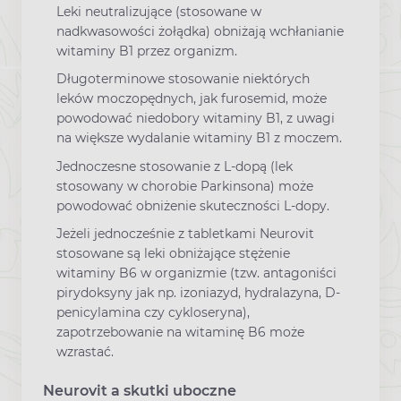
Leki neutralizujące (stosowane w
nadkwasowości żołądka) obniżają wchłanianie
witaminy B1 przez organizm.
Długoterminowe stosowanie niektórych
leków moczopędnych, jak furosemid, może
powodować niedobory witaminy B1, z uwagi
na większe wydalanie witaminy B1 z moczem.
Jednoczesne stosowanie z L-dopą (lek
stosowany w chorobie Parkinsona) może
powodować obniżenie skuteczności L-dopy.
Jeżeli jednocześnie z tabletkami Neurovit
stosowane są leki obniżające stężenie
witaminy B6 w organizmie (tzw. antagoniści
pirydoksyny jak np. izoniazyd, hydralazyna, D-
penicylamina czy cykloseryna),
zapotrzebowanie na witaminę B6 może
wzrastać.
Neurovit a skutki uboczne