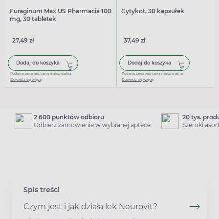
Furaginum Max US Pharmacia 100
Cytykot, 30 kapsułek
mg, 30 tabletek
27,49 zł
37,49 zł
Dodaj do koszyka
Dodaj do koszyka
Podana cena jest ceną maksymalną
Podana cena jest ceną maksymalną
Dowiedz się więcej
Dowiedz się więcej
2 600 punktów odbioru
20 tys. pro
Odbierz zamówienie w wybranej aptece
Szeroki aso
Spis treści
Czym jest i jak działa lek Neurovit?