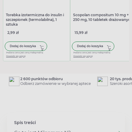
Torebka izotermiczna do insulin i
Scopolan compositum 10 mg +
szczepionek (termolabilna), 1
250 mg, 10 tabletek drażowanyc
sztuka
2,99 zł
15,99 zł
Dodaj do koszyka
Dodaj do koszyka
Podana cena jest ceną maksymalną
Podana cena jest ceną maksymalną
Dowiedz się więcej
Dowiedz się więcej
2 600 punktów odbioru
20 tys. pro
Odbierz zamówienie w wybranej aptece
Szeroki aso
Spis treści