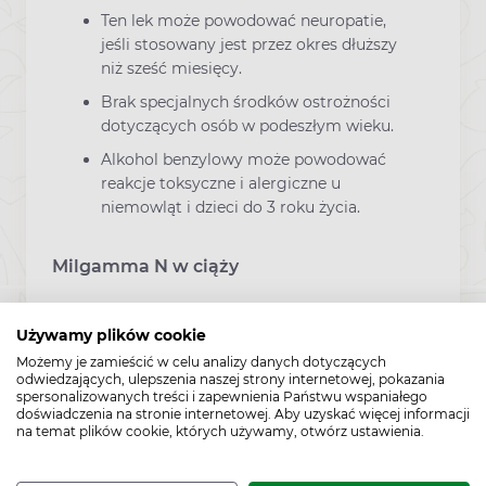
Ten lek może powodować neuropatie,
jeśli stosowany jest przez okres dłuższy
niż sześć miesięcy.
Brak specjalnych środków ostrożności
dotyczących osób w podeszłym wieku.
Alkohol benzylowy może powodować
reakcje toksyczne i alergiczne u
niemowląt i dzieci do 3 roku życia.
Milgamma N w ciąży
W okresie ciąży zalecana dobowa dawka
Używamy plików cookie
witaminy B1 wynosi 1,2 mg (drugi
Możemy je zamieścić w celu analizy danych dotyczących
trymestr) do 1,3 mg (trzeci trymestr).
odwiedzających, ulepszenia naszej strony internetowej, pokazania
spersonalizowanych treści i zapewnienia Państwu wspaniałego
Podczas ciąży zalecana dawka dobowa
doświadczenia na stronie internetowej. Aby uzyskać więcej informacji
na temat plików cookie, których używamy, otwórz ustawienia.
witaminy B6 wynosi 1,9 mg, a witaminy
B12 – 2,6 μg.