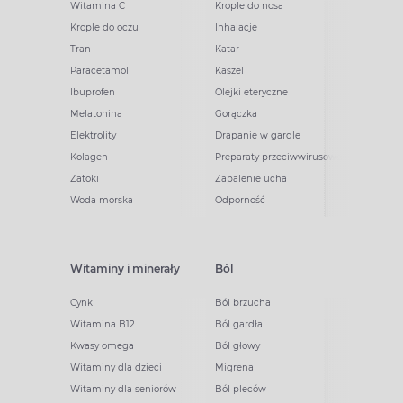
Witamina C
Krople do nosa
Krople do oczu
Inhalacje
Tran
Katar
Paracetamol
Kaszel
Ibuprofen
Olejki eteryczne
Melatonina
Gorączka
Elektrolity
Drapanie w gardle
Kolagen
Preparaty przeciwwirusowe
Zatoki
Zapalenie ucha
Woda morska
Odporność
Witaminy i minerały
Ból
Cynk
Ból brzucha
Witamina B12
Ból gardła
Kwasy omega
Ból głowy
Witaminy dla dzieci
Migrena
Witaminy dla seniorów
Ból pleców