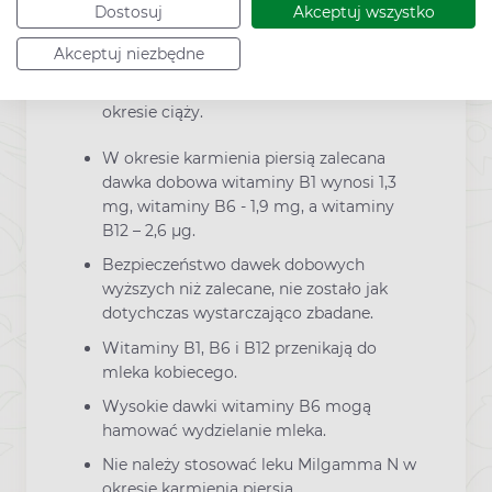
Bezpieczeństwo dawek dobowych
Dostosuj
Akceptuj wszystko
wyższych niż zalecane, nie zostało jak
dotychczas wystarczająco zbadane.
Akceptuj niezbędne
Nie należy stosować leku Milgamma N w
okresie ciąży.
W okresie karmienia piersią zalecana
dawka dobowa witaminy B1 wynosi 1,3
mg, witaminy B6 - 1,9 mg, a witaminy
B12 – 2,6 μg.
Bezpieczeństwo dawek dobowych
wyższych niż zalecane, nie zostało jak
dotychczas wystarczająco zbadane.
Witaminy B1, B6 i B12 przenikają do
mleka kobiecego.
Wysokie dawki witaminy B6 mogą
hamować wydzielanie mleka.
Nie należy stosować leku Milgamma N w
okresie karmienia piersią.