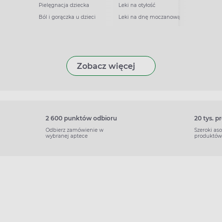
Pielęgnacja dziecka
Leki na otyłość
Ból i gorączka u dzieci
Leki na dnę moczanową
Zobacz więcej
2 600 punktów odbioru
20 tys. 
Odbierz zamówienie w
Szeroki as
wybranej aptece
produktów