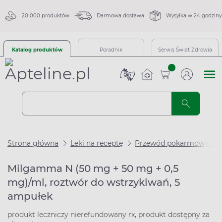
20 000 produktów
Darmowa dostawa
Wysyłka w 24 godziny
Katalog produktów
Poradnik
Serwis Świat Zdrowia
sztuk
Strona główna
Leki na receptę
Przewód pokarmowy i m
Milgamma N (50 mg + 50 mg + 0,5
mg)/ml, roztwór do wstrzykiwań, 5
ampułek
produkt leczniczy nierefundowany rx, produkt dostępny za