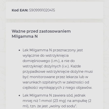
Kod EAN:
5909991020415
Ważne przed zastosowaniem
Ostrzeżenia dotyczące stosowania leku
Milgamma N
Lek Milgamma N przeznaczony jest
wyłącznie do wstrzyknięcia
domięśniowego (i.m.), a nie do
wstrzyknięć dożylnych (i.v.). Każde
przypadkowe wstrzyknięcie dożylne musi
być monitorowane przez lekarza lub w
warunkach szpitalnych w zależności od
ciężkości wynikających z niego objawów.
Lek Milgamma N zawiera sód, jednak
mniej niż 1 mmol (23 mg) na ampułkę (2
ml), tzn. że jest „wolny od sodu”.