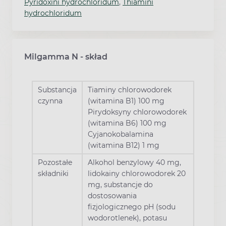
Pyridoxini hydrochloridum
,
Thiamini
hydrochloridum
Milgamma N - skład
Substancja
Tiaminy chlorowodorek
czynna
(witamina B1) 100 mg
Pirydoksyny chlorowodorek
(witamina B6) 100 mg
Cyjanokobalamina
(witamina B12) 1 mg
Pozostałe
Alkohol benzylowy 40 mg,
składniki
lidokainy chlorowodorek 20
mg, substancje do
dostosowania
fizjologicznego pH (sodu
wodorotlenek), potasu