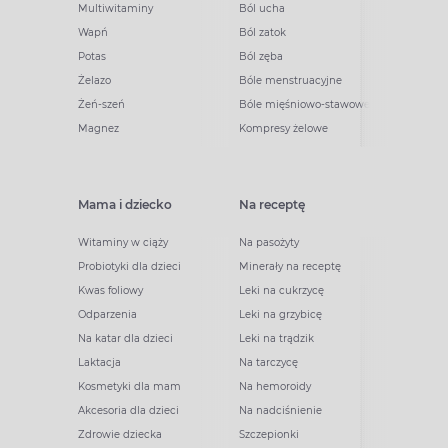
Multiwitaminy
Ból ucha
Wapń
Ból zatok
Potas
Ból zęba
Żelazo
Bóle menstruacyjne
Żeń-szeń
Bóle mięśniowo-stawowe
Magnez
Kompresy żelowe
Mama i dziecko
Na receptę
Witaminy w ciąży
Na pasożyty
Probiotyki dla dzieci
Minerały na receptę
Kwas foliowy
Leki na cukrzycę
Odparzenia
Leki na grzybicę
Na katar dla dzieci
Leki na trądzik
Laktacja
Na tarczycę
Kosmetyki dla mam
Na hemoroidy
Akcesoria dla dzieci
Na nadciśnienie
Zdrowie dziecka
Szczepionki