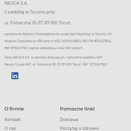
NEUCA S.A.
z siedzibą w Toruniu przy
ul. Forteczna 35-37, 87-100 Toruń,
wpisana do Rejestru Przedsiębiorców przez Sąd Rejonowy w Toruniu, VII
Wydział Gospodarczy KRS pod nr KRS: 0000049872, REGON 870227804,
NIP 8790017162, kapitał zakładowy 4 642 802 złotych.
Dane NEUCA S.A. w zakresie dotyczącym: rozliczania podatku VAT:
Neuca Grupa VAT, ul. Forteczna 35-37, 87-100 Toruń, NIP: 1070047823
O firmie
Pomocne linki
Kontakt
Dostawa
O nas
Poczytaj o zdrowiu