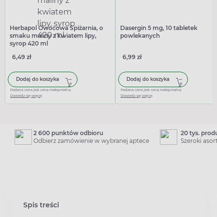
Herbapol Owocowa Spiżarnia, o
Dasergin 5 mg, 10 tabletek
smaku maliny z kwiatem lipy,
powlekanych
syrop 420 ml
6,49 zł
6,99 zł
Dodaj do koszyka
Dodaj do koszyka
Podana cena jest ceną maksymalną
Podana cena jest ceną maksymalną
Dowiedz się więcej
Dowiedz się więcej
2 600 punktów odbioru
20 tys. pro
Odbierz zamówienie w wybranej aptece
Szeroki aso
Spis treści