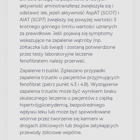
aktywność aminotransferaz zwiększyła się i
odstawić lek, jeżeli aktywność AspAT (
SGOT)
i
AlAT
(SGPT
) zwiększy się powyżej wartości 3
krotnego górnego limitu wartości uznanych
za prawidłowe. Jeśli pojawią się symptomy
wskazujące na zapalenie wątroby (np.
żółtaczka lub świąd) i zostaną potwierdzone
przez testy laboratoryjne leczenie
fenofibratem należy przerwać.
Zapalenie trzustki: Zgłaszano przypadki
zapalenia trzustki u pacjentów przyjmujących
fenofibrat (patrz punkt 4.3 i 4.8). Wystąpienie
zapalenia trzustki może być wynikiem braku
skutecznego leczenia u pacjentów z ciężką
hipertrójglicerydemią, bezpośredniego
wpływu leku lub może być spowodowane
wtórnie przez tworzenie się kamieni w
drogach żółciowych lub złogów zatykających
przewody żółciowe wspólne.