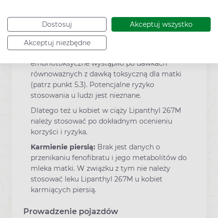
Ciąża:
Nie ma wystarczających danych
Dostosuj
Akceptuj wszystko
dotyczących stosowania fenofibratu u kobiet
w ciąży. Badania na zwierzętach nie wykazały
Akceptuj niezbędne
działania teratogennego. Działanie
embriotoksyczne wystąpiło po dawkach
równoważnych z dawką toksyczną dla matki
(patrz punkt 5.3). Potencjalne ryzyko
stosowania u ludzi jest nieznane.
Dlatego też u kobiet w ciąży Lipanthyl 267M
należy stosować po dokładnym ocenieniu
korzyści i ryzyka.
Karmienie piersią:
Brak jest danych o
przenikaniu fenofibratu i jego metabolitów do
mleka matki. W związku z tym nie należy
stosować leku Lipanthyl 267M u kobiet
karmiących piersią.
Prowadzenie pojazdów