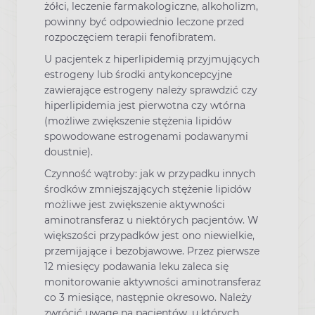
żółci, leczenie farmakologiczne, alkoholizm,
powinny być odpowiednio leczone przed
rozpoczęciem terapii fenofibratem.
U pacjentek z hiperlipidemią przyjmujących
estrogeny lub środki antykoncepcyjne
zawierające estrogeny należy sprawdzić czy
hiperlipidemia jest pierwotna czy wtórna
(możliwe zwiększenie stężenia lipidów
spowodowane estrogenami podawanymi
doustnie).
Czynność wątroby: jak w przypadku innych
środków zmniejszających stężenie lipidów
możliwe jest zwiększenie aktywności
aminotransferaz u niektórych pacjentów. W
większości przypadków jest ono niewielkie,
przemijające i bezobjawowe. Przez pierwsze
12 miesięcy podawania leku zaleca się
monitorowanie aktywności aminotransferaz
co 3 miesiące, następnie okresowo. Należy
zwrócić uwagę na pacjentów, u których