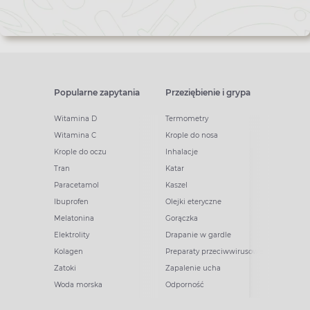
Popularne zapytania
Przeziębienie i grypa
Witamina D
Termometry
Witamina C
Krople do nosa
Krople do oczu
Inhalacje
Tran
Katar
Paracetamol
Kaszel
Ibuprofen
Olejki eteryczne
Melatonina
Gorączka
Elektrolity
Drapanie w gardle
Kolagen
Preparaty przeciwwirusowe
Zatoki
Zapalenie ucha
Woda morska
Odporność