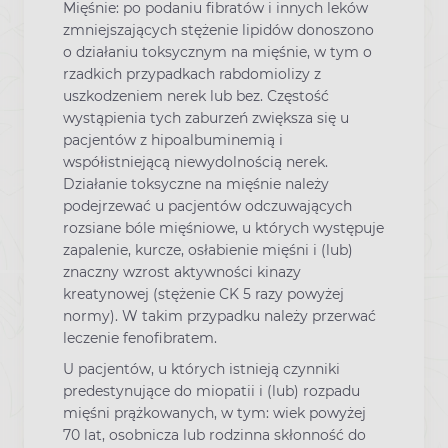
Mięśnie: po podaniu fibratów i innych leków
zmniejszających stężenie lipidów donoszono
o działaniu toksycznym na mięśnie, w tym o
rzadkich przypadkach rabdomiolizy z
uszkodzeniem nerek lub bez. Częstość
wystąpienia tych zaburzeń zwiększa się u
pacjentów z hipoalbuminemią i
współistniejącą niewydolnością nerek.
Działanie toksyczne na mięśnie należy
podejrzewać u pacjentów odczuwających
rozsiane bóle mięśniowe, u których występuje
zapalenie, kurcze, osłabienie mięśni i (lub)
znaczny wzrost aktywności kinazy
kreatynowej (stężenie CK 5 razy powyżej
normy). W takim przypadku należy przerwać
leczenie fenofibratem.
U pacjentów, u których istnieją czynniki
predestynujące do miopatii i (lub) rozpadu
mięśni prążkowanych, w tym: wiek powyżej
70 lat, osobnicza lub rodzinna skłonność do