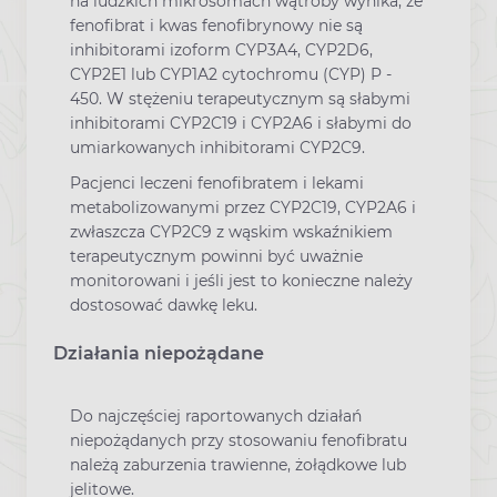
na ludzkich mikrosomach wątroby wynika, że
fenofibrat i kwas fenofibrynowy nie są
inhibitorami izoform CYP3A4, CYP2D6,
CYP2E1 lub CYP1A2 cytochromu (CYP) P -
450. W stężeniu terapeutycznym są słabymi
inhibitorami CYP2C19 i CYP2A6 i słabymi do
umiarkowanych inhibitorami CYP2C9.
Pacjenci leczeni fenofibratem i lekami
metabolizowanymi przez CYP2C19, CYP2A6 i
zwłaszcza CYP2C9 z wąskim wskaźnikiem
terapeutycznym powinni być uważnie
monitorowani i jeśli jest to konieczne należy
dostosować dawkę leku.
Działania niepożądane
Do najczęściej raportowanych działań
niepożądanych przy stosowaniu fenofibratu
należą zaburzenia trawienne, żołądkowe lub
jelitowe.