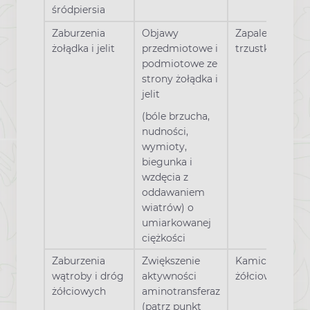
śródpiersia
Zaburzenia
Objawy
Zapalenie
żołądka i jelit
przedmiotowe i
trzustki*
podmiotowe ze
strony żołądka i
jelit
(bóle brzucha,
nudności,
wymioty,
biegunka i
wzdęcia z
oddawaniem
wiatrów) o
umiarkowanej
ciężkości
Zaburzenia
Zwiększenie
Kamica
wątroby i dróg
aktywności
żółciowa
żółciowych
aminotransferaz
(patrz punkt