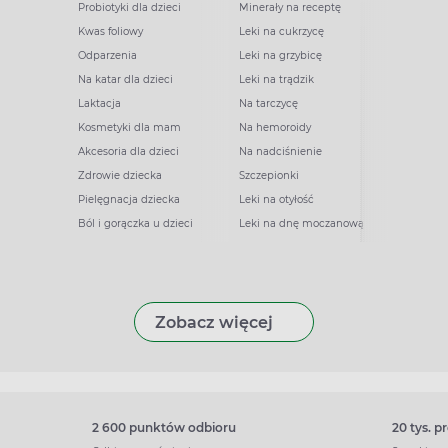
Probiotyki dla dzieci
Minerały na receptę
Kwas foliowy
Leki na cukrzycę
Odparzenia
Leki na grzybicę
Na katar dla dzieci
Leki na trądzik
Laktacja
Na tarczycę
Kosmetyki dla mam
Na hemoroidy
Akcesoria dla dzieci
Na nadciśnienie
Zdrowie dziecka
Szczepionki
Pielęgnacja dziecka
Leki na otyłość
Ból i gorączka u dzieci
Leki na dnę moczanową
Zobacz więcej
2 600 punktów odbioru
20 tys. 