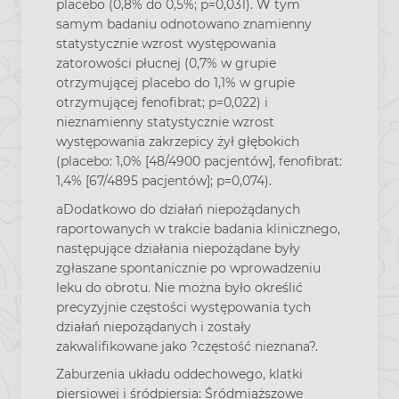
placebo (0,8% do 0,5%; p=0,031). W tym
samym badaniu odnotowano znamienny
statystycznie wzrost występowania
zatorowości płucnej (0,7% w grupie
otrzymującej placebo do 1,1% w grupie
otrzymującej fenofibrat; p=0,022) i
nieznamienny statystycznie wzrost
występowania zakrzepicy żył głębokich
(placebo: 1,0% [48/4900 pacjentów], fenofibrat:
1,4% [67/4895 pacjentów]; p=0,074).
aDodatkowo do działań niepożądanych
raportowanych w trakcie badania klinicznego,
następujące działania niepożądane były
zgłaszane spontanicznie po wprowadzeniu
leku do obrotu. Nie można było określić
precyzyjnie częstości występowania tych
działań niepożądanych i zostały
zakwalifikowane jako ?częstość nieznana?.
Zaburzenia układu oddechowego, klatki
piersiowej i śródpiersia: Śródmiąższowe