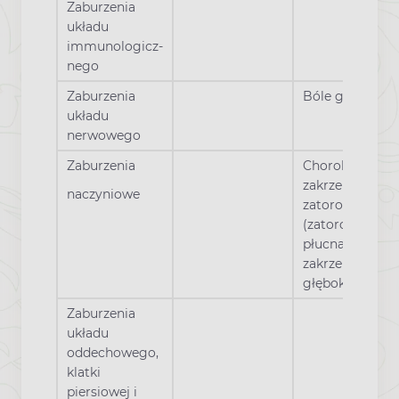
Zaburzenia
układu
immunologicz-
nego
Zaburzenia
Bóle głowy
układu
nerwowego
Zaburzenia
Choroba
zakrzepowo-
naczyniowe
zatorowa
(zatorowość
płucna,
zakrzepica żył
głębokich)٭
Zaburzenia
układu
oddechowego,
klatki
piersiowej i