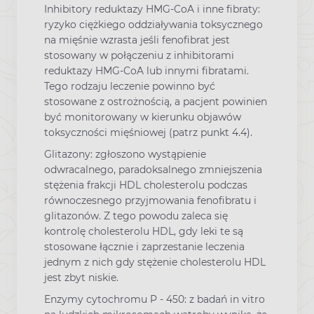
Inhibitory reduktazy HMG-CoA i inne fibraty:
ryzyko ciężkiego oddziaływania toksycznego
na mięśnie wzrasta jeśli fenofibrat jest
stosowany w połączeniu z inhibitorami
reduktazy HMG-CoA lub innymi fibratami.
Tego rodzaju leczenie powinno być
stosowane z ostrożnością, a pacjent powinien
być monitorowany w kierunku objawów
toksyczności mięśniowej (patrz punkt 4.4).
Glitazony: zgłoszono wystąpienie
odwracalnego, paradoksalnego zmniejszenia
stężenia frakcji HDL cholesterolu podczas
równoczesnego przyjmowania fenofibratu i
glitazonów. Z tego powodu zaleca się
kontrolę cholesterolu HDL, gdy leki te są
stosowane łącznie i zaprzestanie leczenia
jednym z nich gdy stężenie cholesterolu HDL
jest zbyt niskie.
Enzymy cytochromu P - 450: z badań in vitro