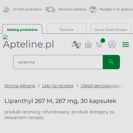
20 000 produktów
Darmowa dostawa
Wysyłka w 24 godziny
Katalog produktów
Poradnik
Serwis Świat Zdrowia
sztuk
Strona główna
Leki na receptę
Układ sercowo-naczynio
Lipanthyl 267 M, 267 mg, 30 kapsułek
produkt leczniczy refundowany, produkt dostępny za
okazaniem recepty