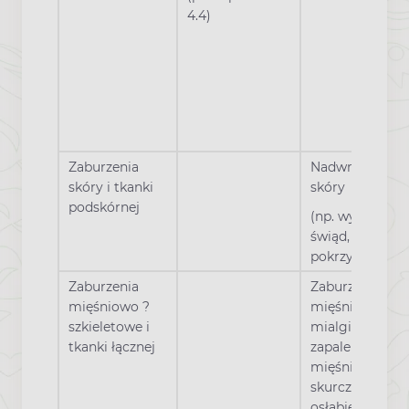
4.4)
Zaburzenia
Nadwrażliwość
skóry i tkanki
skóry
podskórnej
(np. wysypka,
świąd,
pokrzywka)
Zaburzenia
Zaburzenia
mięśniowo ?
mięśni (np.
szkieletowe i
mialgie,
tkanki łącznej
zapalenie
mięśni,
skurcze i
osłabienie