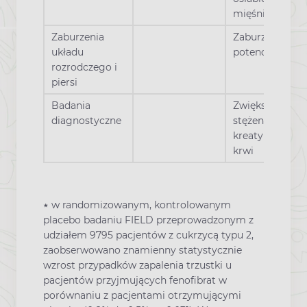
mięśni)
Zaburzenia
Zaburzenia
układu
potencji
rozrodczego i
piersi
Badania
Zwiększenie
diagnostyczne
stężenia
kreatyniny we
krwi
٭ w randomizowanym, kontrolowanym
placebo badaniu FIELD przeprowadzonym z
udziałem 9795 pacjentów z cukrzycą typu 2,
zaobserwowano znamienny statystycznie
wzrost przypadków zapalenia trzustki u
pacjentów przyjmujących fenofibrat w
porównaniu z pacjentami otrzymującymi