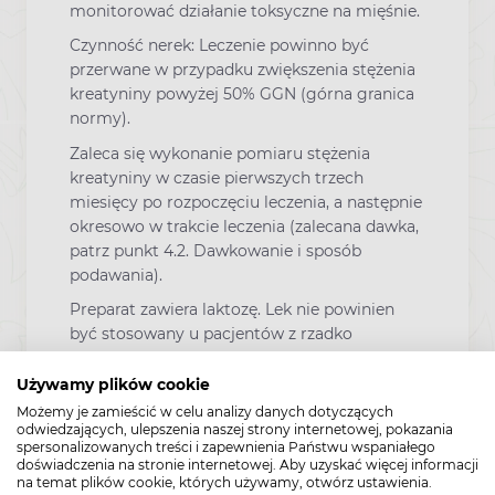
monitorować działanie toksyczne na mięśnie.
Czynność nerek: Leczenie powinno być
przerwane w przypadku zwiększenia stężenia
kreatyniny powyżej 50% GGN (górna granica
normy).
Zaleca się wykonanie pomiaru stężenia
kreatyniny w czasie pierwszych trzech
miesięcy po rozpoczęciu leczenia, a następnie
okresowo w trakcie leczenia (zalecana dawka,
patrz punkt 4.2. Dawkowanie i sposób
podawania).
Preparat zawiera laktozę. Lek nie powinien
być stosowany u pacjentów z rzadko
występującą dziedziczną nietolerancją
galaktozy, niedoborem laktazy (typu Lapp)
Używamy plików cookie
lub zespołem złego wchłaniania glukozy-
Możemy je zamieścić w celu analizy danych dotyczących
galaktozy.
odwiedzających, ulepszenia naszej strony internetowej, pokazania
spersonalizowanych treści i zapewnienia Państwu wspaniałego
doświadczenia na stronie internetowej. Aby uzyskać więcej informacji
Ciąża i laktacja
na temat plików cookie, których używamy, otwórz ustawienia.