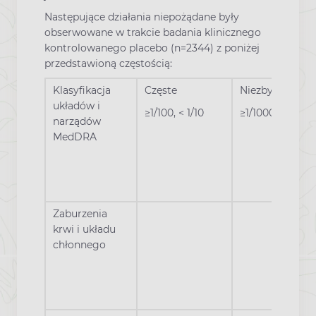
Następujące działania niepożądane były
obserwowane w trakcie badania klinicznego
kontrolowanego placebo (n=2344) z poniżej
przedstawioną częstością:
Klasyfikacja
Częste
Niezbyt częste
układów i
≥1/100, < 1/10
≥1/1000, < 1/100
narządów
MedDRA
Zaburzenia
krwi i układu
chłonnego