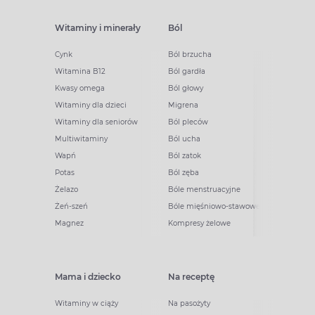
Witaminy i minerały
Ból
Cynk
Ból brzucha
Witamina B12
Ból gardła
Kwasy omega
Ból głowy
Witaminy dla dzieci
Migrena
Witaminy dla seniorów
Ból pleców
Multiwitaminy
Ból ucha
Wapń
Ból zatok
Potas
Ból zęba
Żelazo
Bóle menstruacyjne
Żeń-szeń
Bóle mięśniowo-stawowe
Magnez
Kompresy żelowe
Mama i dziecko
Na receptę
Witaminy w ciąży
Na pasożyty