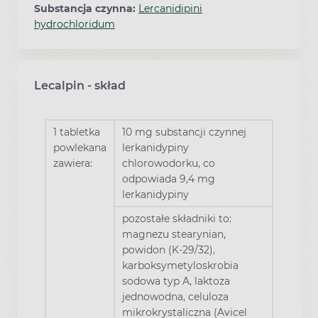
Substancja czynna:
Lercanidipini
hydrochloridum
Lecalpin - skład
1 tabletka
10 mg substancji czynnej
powlekana
lerkanidypiny
zawiera:
chlorowodorku, co
odpowiada 9,4 mg
lerkanidypiny
pozostałe składniki to:
magnezu stearynian,
powidon (K-29/32),
karboksymetyloskrobia
sodowa typ A, laktoza
jednowodna, celuloza
mikrokrystaliczna (Avicel