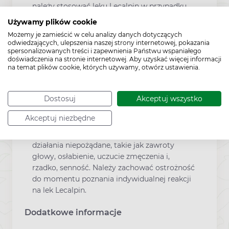
należy stosować leku Lecalpin w przypadku
ciąży, planowania ciąży lub u pacjentek w
Używamy plików cookie
wieku rozrodczym, niestosujących żadnej
Możemy je zamieścić w celu analizy danych dotyczących
metody antykoncepcji. Nie należy stosować
odwiedzających, ulepszenia naszej strony internetowej, pokazania
leku Lecalpin podczas karmienia piersią.
spersonalizowanych treści i zapewnienia Państwu wspaniałego
doświadczenia na stronie internetowej. Aby uzyskać więcej informacji
na temat plików cookie, których używamy, otwórz ustawienia.
Lecalpin a wpływ na prowadzenie
pojazdów
Dostosuj
Akceptuj wszystko
Lek Lecalpin nie wywiera istotnego wpływu
Akceptuj niezbędne
na zdolność prowadzenia pojazdów lub
obsługiwania maszyn. Mogą jednak wystąpić
działania niepożądane, takie jak zawroty
głowy, osłabienie, uczucie zmęczenia i,
rzadko, senność. Należy zachować ostrożność
do momentu poznania indywidualnej reakcji
na lek Lecalpin.
Dodatkowe informacje