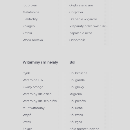
Ibuprofen
Olejki eteryczne
Melatonina
Gorączka
Elektrolity
Drapanie w gardle
Kolagen
Preparaty przeciwwirusowe
Zatoki
Zapalenie ucha
Woda morska
Odporność
Witaminy i minerały
Ból
Cynk
Ból brzucha
Witamina B12
Ból gardła
Kwasy omega
Ból głowy
Witaminy dla dzieci
Migrena
Witaminy dla seniorów
Ból pleców
Multiwitaminy
Ból ucha
Wapń
Ból zatok
Potas
Ból zęba
Żelazo
Bóle menstruacyjne