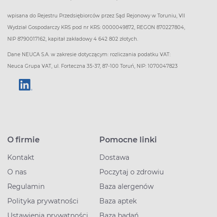
wpisana do Rejestru Przedsiębiorców przez Sąd Rejonowy w Toruniu, VII
Wydział Gospodarczy KRS pod nr KRS: 0000049872, REGON 870227804,
NIP 8790017162, kapitał zakładowy 4 642 802 złotych.
Dane NEUCA S.A. w zakresie dotyczącym: rozliczania podatku VAT:
Neuca Grupa VAT, ul. Forteczna 35-37, 87-100 Toruń, NIP: 1070047823
O firmie
Pomocne linki
Kontakt
Dostawa
O nas
Poczytaj o zdrowiu
Regulamin
Baza alergenów
Polityka prywatności
Baza aptek
Ustawienia prywatności
Baza badań