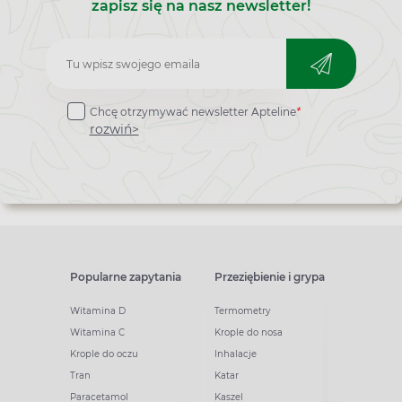
zapisz się na nasz newsletter!
Zapisz
do
Chcę otrzymywać newsletter Apteline
*
newslettera
rozwiń>
Popularne zapytania
Przeziębienie i grypa
Witamina D
Termometry
Witamina C
Krople do nosa
Krople do oczu
Inhalacje
Tran
Katar
Paracetamol
Kaszel