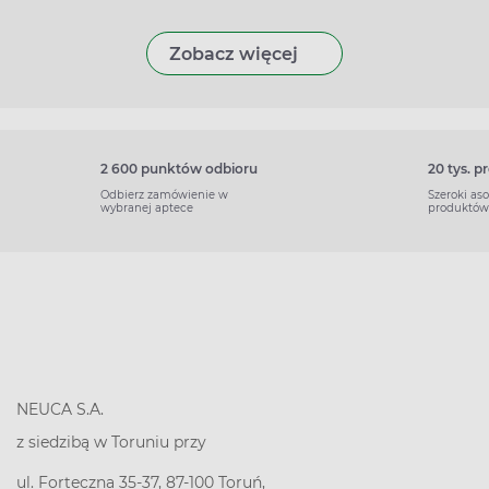
Zobacz więcej
2 600 punktów odbioru
20 tys. 
Odbierz zamówienie w
Szeroki as
wybranej aptece
produktów
NEUCA S.A.
z siedzibą w Toruniu przy
ul. Forteczna 35-37, 87-100 Toruń,