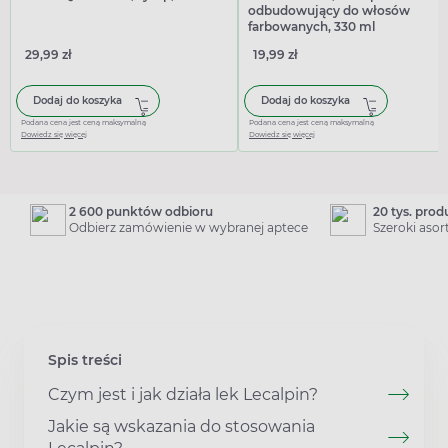
odbudowujący do włosów
farbowanych, 330 ml
29,99 zł
19,99 zł
Dodaj do koszyka
Dodaj do koszyka
Podana cena jest ceną maksymalną
Podana cena jest ceną maksymalną
Dowiedz się więcej
Dowiedz się więcej
2 600 punktów odbioru
20 tys. pro
Odbierz zamówienie w wybranej aptece
Szeroki aso
Spis treści
Czym jest i jak działa lek Lecalpin?
Jakie są wskazania do stosowania