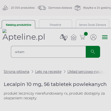
20 000 produktów
Darmowa dostawa
Wysyłka w 24 godziny
Katalog produktów
Poradnik
Serwis Świat Zdrowia
sztuk
Strona główna
Leki na receptę
Układ sercowo-naczynio
Lecalpin 10 mg, 56 tabletek powlekanych
produkt leczniczy nierefundowany rx, produkt dostępny za
okazaniem recepty