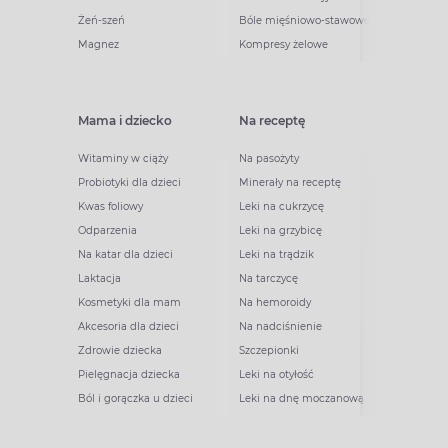
Żeń-szeń
Bóle mięśniowo-stawowe
Magnez
Kompresy żelowe
Mama i dziecko
Na receptę
Witaminy w ciąży
Na pasożyty
Probiotyki dla dzieci
Minerały na receptę
Kwas foliowy
Leki na cukrzycę
Odparzenia
Leki na grzybicę
Na katar dla dzieci
Leki na trądzik
Laktacja
Na tarczycę
Kosmetyki dla mam
Na hemoroidy
Akcesoria dla dzieci
Na nadciśnienie
Zdrowie dziecka
Szczepionki
Pielęgnacja dziecka
Leki na otyłość
Ból i gorączka u dzieci
Leki na dnę moczanową