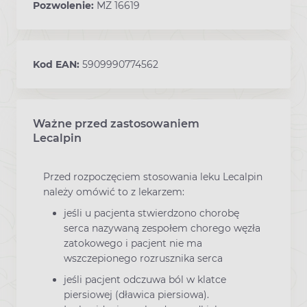
Pozwolenie:
MZ 16619
Kod EAN:
5909990774562
Ważne przed zastosowaniem
Ostrzeżenia dotyczące stosowania leku
Lecalpin
Przed rozpoczęciem stosowania leku Lecalpin
należy omówić to z lekarzem:
jeśli u pacjenta stwierdzono chorobę
serca nazywaną zespołem chorego węzła
zatokowego i pacjent nie ma
wszczepionego rozrusznika serca
jeśli pacjent odczuwa ból w klatce
piersiowej (dławica piersiowa).