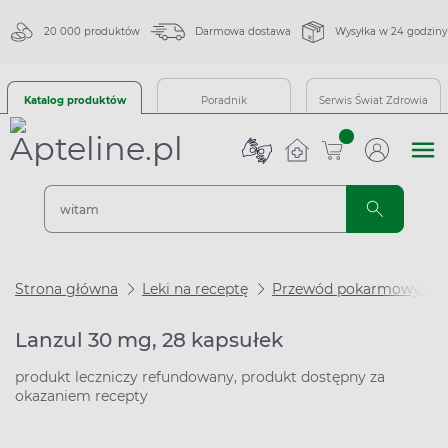
20 000 produktów
Darmowa dostawa
Wysyłka w 24 godziny
Katalog produktów
Poradnik
Serwis Świat Zdrowia
sztuk
Strona główna
Leki na receptę
Przewód pokarmowy i m
Lanzul 30 mg, 28 kapsułek
produkt leczniczy refundowany, produkt dostępny za
okazaniem recepty