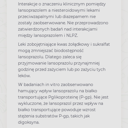
Interakcje o znaczeniu klinicznym pomiędzy
lansoprazolem a niesteroidowymi lekami
przeciwzapalnymi lub diazepamem nie
zostały zaobserwowane. Nie przeprowadzono
zatwierdzonych badań nad interakcjami
między lansoprazolem i NLPZ.
Leki zobojętniające kwas żołądkowy i sukralfat
mogą zmniejszać biodostępność
lansoprazolu. Dlatego zaleca się
przyjmowanie lansoprazolu przynajmniej
godzinę przed zażyciem lub po zażyciu tych
leków.
W badaniach in vitro zaobserwowano
hamujący wpływ lansoprazolu na białko
transportujące Pglikoproteinę (P-gp). Nie jest
wykluczone, że lansoprazol przez wpływ na
białko transportujące powoduje wzrost
stężenia substratów P-gp, takich jak
digoksyna.