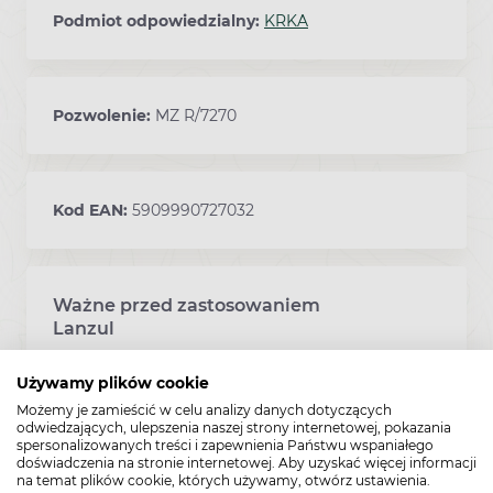
Podmiot odpowiedzialny:
KRKA
Pozwolenie:
MZ R/7270
Kod EAN:
5909990727032
Ważne przed zastosowaniem
Ostrzeżenia dotyczące stosowania leku
Lanzul
Używamy plików cookie
Rozpoznanie choroby wrzodowej żołądka i
Możemy je zamieścić w celu analizy danych dotyczących
dwunastnicy oraz refluksowego zapalenia
odwiedzających, ulepszenia naszej strony internetowej, pokazania
przełyku powinno być postawione na
spersonalizowanych treści i zapewnienia Państwu wspaniałego
podstawie wyniku badania endoskopowego
doświadczenia na stronie internetowej. Aby uzyskać więcej informacji
na temat plików cookie, których używamy, otwórz ustawienia.
lub innych odpowiednich badań. Ponieważ