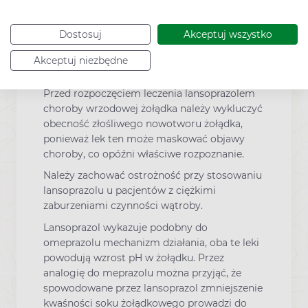
zapalenie przełyku nie musi powodować
owrzodzenia lub innego widocznego
Dostosuj
Akceptuj wszystko
uszkodzenia, wykonanie samej gastroskopii
może okazać się w niektórych przypadkach
Akceptuj niezbędne
niewystarczające.
Przed rozpoczęciem leczenia lansoprazolem
choroby wrzodowej żołądka należy wykluczyć
obecność złośliwego nowotworu żołądka,
ponieważ lek ten może maskować objawy
choroby, co opóźni właściwe rozpoznanie.
Należy zachować ostrożność przy stosowaniu
lansoprazolu u pacjentów z ciężkimi
zaburzeniami czynności wątroby.
Lansoprazol wykazuje podobny do
omeprazolu mechanizm działania, oba te leki
powodują wzrost pH w żołądku. Przez
analogię do meprazolu można przyjąć, że
spowodowane przez lansoprazol zmniejszenie
kwaśności soku żołądkowego prowadzi do