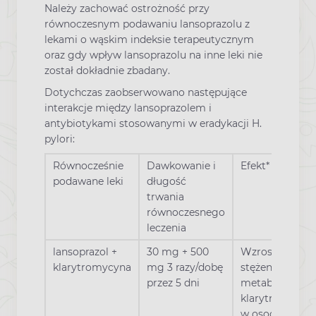
Należy zachować ostrożność przy
równoczesnym podawaniu lansoprazolu z
lekami o wąskim indeksie terapeutycznym
oraz gdy wpływ lansoprazolu na inne leki nie
został dokładnie zbadany.
Dotychczas zaobserwowano następujące
interakcje między lansoprazolem i
antybiotykami stosowanymi w eradykacji H.
pylori:
Równocześnie
Dawkowanie i
Efekt*
podawane leki
długość
trwania
równoczesnego
leczenia
lansoprazol +
30 mg + 500
Wzrost
klarytromycyna
mg 3 razy/dobę
stężenia
przez 5 dni
metabolitu
klarytromycyn
w osoczu o 16