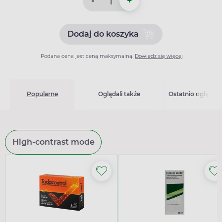
-
+
Dodaj do koszyka
Dodaj do koszyka Lanzul 3
Podana cena jest ceną maksymalną.
Dowiedz się więcej
Popularne
Oglądali także
Ostatnio oglądan
High-contrast mode