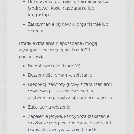
Ból stawów lub mięśni, złamania kości
biodrowej, kości nadgarstka lub
kręgosłupa
Zatrzymanie płynów w organizmie lub
obrzęki.
Rzadkie działania niepożądane (mogą
wystąpić u nie więcej niż 1 na 1000
pacjentów):
Niedokrwistość (bladość)
Bezsenność, omamy, splątanie
Niepokój, zawroty głowy z zaburzeniami
równowagi, uczucie mrowienia i
drętwienia (parestezje), senność, drżenie
Zaburzenia widzenia
Zapalenie języka, kandydoza (zakażenie
grzybicze mogące obejmować skórę lub
błony śluzowe), zapalenie trzustki,