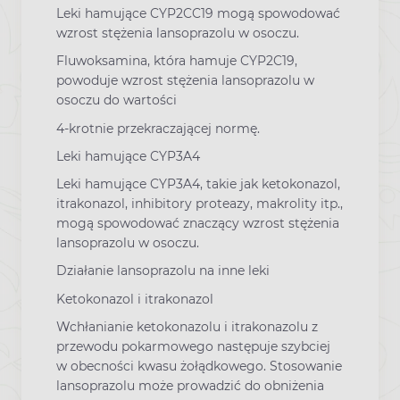
Leki hamujące CYP2CC19 mogą spowodować
wzrost stężenia lansoprazolu w osoczu.
Fluwoksamina, która hamuje CYP2C19,
powoduje wzrost stężenia lansoprazolu w
osoczu do wartości
4-krotnie przekraczającej normę.
Leki hamujące CYP3A4
Leki hamujące CYP3A4, takie jak ketokonazol,
itrakonazol, inhibitory proteazy, makrolity itp.,
mogą spowodować znaczący wzrost stężenia
lansoprazolu w osoczu.
Działanie lansoprazolu na inne leki
Ketokonazol i itrakonazol
Wchłanianie ketokonazolu i itrakonazolu z
przewodu pokarmowego następuje szybciej
w obecności kwasu żołądkowego. Stosowanie
lansoprazolu może prowadzić do obniżenia