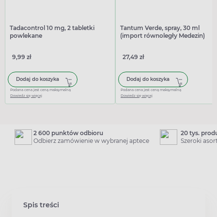
Tadacontrol 10 mg, 2 tabletki
Tantum Verde, spray, 30 ml
powlekane
(import równoległy Medezin)
9,99 zł
27,49 zł
Dodaj do koszyka
Dodaj do koszyka
Podana cena jest ceną maksymalną
Podana cena jest ceną maksymalną
Dowiedz się więcej
Dowiedz się więcej
2 600 punktów odbioru
20 tys. pro
Odbierz zamówienie w wybranej aptece
Szeroki aso
Spis treści