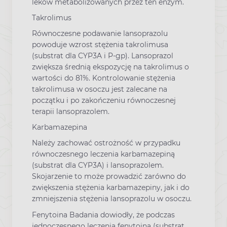
leków metabolizowanych przez ten enzym.
Takrolimus
Równoczesne podawanie lansoprazolu
powoduje wzrost stężenia takrolimusa
(substrat dla CYP3A i P-gp). Lansoprazol
zwiększa średnią ekspozycję na takrolimus o
wartości do 81%. Kontrolowanie stężenia
takrolimusa w osoczu jest zalecane na
początku i po zakończeniu równoczesnej
terapii lansoprazolem.
Karbamazepina
Należy zachować ostrożność w przypadku
równoczesnego leczenia karbamazepiną
(substrat dla CYP3A) i lansoprazolem.
Skojarzenie to może prowadzić zarówno do
zwiększenia stężenia karbamazepiny, jak i do
zmniejszenia stężenia lansoprazolu w osoczu.
Fenytoina Badania dowiodły, że podczas
jednoczesnego leczenia fenytoiną (substrat