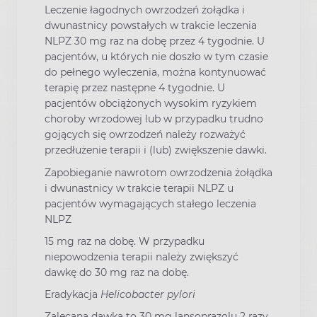
Leczenie łagodnych owrzodzeń żołądka i
dwunastnicy powstałych w trakcie leczenia
NLPZ 30 mg raz na dobę przez 4 tygodnie. U
pacjentów, u których nie doszło w tym czasie
do pełnego wyleczenia, można kontynuować
terapię przez następne 4 tygodnie. U
pacjentów obciążonych wysokim ryzykiem
choroby wrzodowej lub w przypadku trudno
gojących się owrzodzeń należy rozważyć
przedłużenie terapii i (lub) zwiększenie dawki.
Zapobieganie nawrotom owrzodzenia żołądka
i dwunastnicy w trakcie terapii NLPZ u
pacjentów wymagających stałego leczenia
NLPZ
15 mg raz na dobę. W przypadku
niepowodzenia terapii należy zwiększyć
dawkę do 30 mg raz na dobę.
Eradykacja
Helicobacter pylori
Zalecana dawka to 30 mg lansoprazolu 2 razy