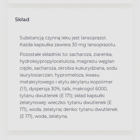
Skład
Substancją czynną leku jest lansoprazol.
Każda kapsułka zawiera 30 mg lansoprazolu.
Pozostałe składniki to: sacharoza, ziarenka,
hydroksypropyloceluloza, magnezu węglan
ciężki, sacharoza, skrobia kukurydziana, sodu
laurylosiarczan, hypromeloza, kwasu
metakrylowego i etylu akrylanu kopolimer
(1:1), dyspersja 30%, talk, makrogol 6000,
tytanu dwutlenek (E 171); skład kapsułki
żelatynowej: wieczko: tytanu dwutlenek (E
171), woda, żelatyna; denko: tytanu dwutlenek
(E 171), woda, żelatyna.