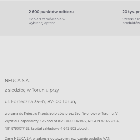
2 600 punktów odbioru
20 tys. 
Odbierz zamówienie w
Szeroki as
wybranej aptece
produktów
NEUCA S.A.
z siedzibą w Toruniu przy
ul. Forteczna 35-37, 87-100 Toruń,
wpisana do Rejestru Przedsiębiorców przez Sąd Rejonowy w Toruniu, VII
Wydział Gospodarczy KRS pod nr KRS: 0000049872, REGON 870227804,
NIP 8790017162, kapitał zakładowy 4 642 802 złotych.
Dane NEUCA S.A. w zakresie dotyczącym: rozliczania podatku VAT: