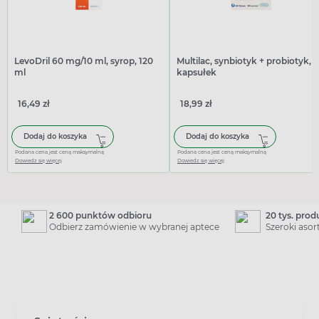
LevoDril 60 mg/10 ml, syrop, 120
Multilac, synbiotyk + probiotyk, 1
ml
kapsułek
16,49 zł
18,99 zł
Dodaj do koszyka
Dodaj do koszyka
Podana cena jest ceną maksymalną
Podana cena jest ceną maksymalną
Dowiedz się więcej
Dowiedz się więcej
2 600 punktów odbioru
20 tys. pro
Odbierz zamówienie w wybranej aptece
Szeroki aso