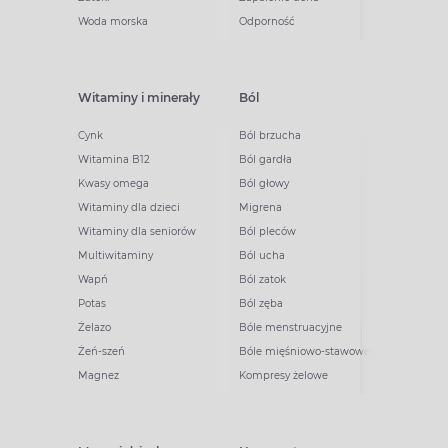
Woda morska
Odporność
Witaminy i minerały
Ból
Cynk
Ból brzucha
Witamina B12
Ból gardła
Kwasy omega
Ból głowy
Witaminy dla dzieci
Migrena
Witaminy dla seniorów
Ból pleców
Multiwitaminy
Ból ucha
Wapń
Ból zatok
Potas
Ból zęba
Żelazo
Bóle menstruacyjne
Żeń-szeń
Bóle mięśniowo-stawowe
Magnez
Kompresy żelowe