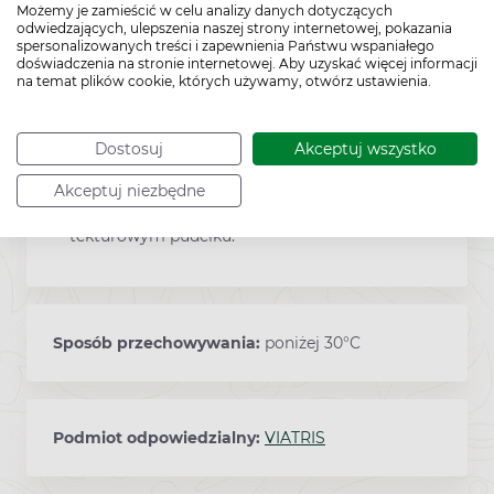
Lek Klacid dostarczany jest w postaci
Możemy je zamieścić w celu analizy danych dotyczących
odwiedzających, ulepszenia naszej strony internetowej, pokazania
granulatu, który po zmieszaniu z wodą tworzy
spersonalizowanych treści i zapewnienia Państwu wspaniałego
zawiesinę. Prawidłowo przygotowana
doświadczenia na stronie internetowej. Aby uzyskać więcej informacji
zawiesina może zawierać drobne,
na temat plików cookie, których używamy, otwórz ustawienia.
nierozpuszczone „grudki”, które przypominają
kryształki cukru. Wynika to z właściwości leku
Dostosuj
Akceptuj wszystko
i nie powinno budzić niepokoju.
Opakowanie zawiera butelkę o pojemności
Akceptuj niezbędne
100 ml oraz dozownik w postaci strzykawki, w
tekturowym pudełku.
Sposób przechowywania:
poniżej 30°C
Podmiot odpowiedzialny:
VIATRIS