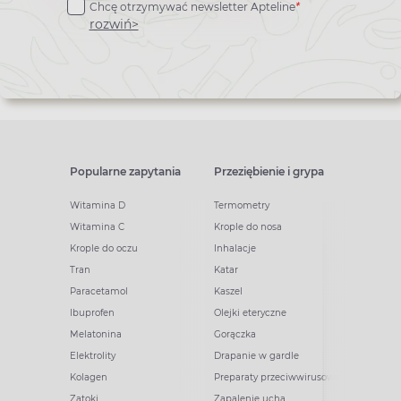
Chcę otrzymywać newsletter Apteline
*
newslettera
rozwiń>
Popularne zapytania
Przeziębienie i grypa
Witamina D
Termometry
Witamina C
Krople do nosa
Krople do oczu
Inhalacje
Tran
Katar
Paracetamol
Kaszel
Ibuprofen
Olejki eteryczne
Melatonina
Gorączka
Elektrolity
Drapanie w gardle
Kolagen
Preparaty przeciwwirusowe
Zatoki
Zapalenie ucha