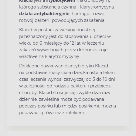
Klacid
jest
antybiotykiem
makrolidowym,
którego substancja czynna - klarytromycyna
działa antybakteryjnie
, hamując rozwój
rozwój bakterii powodujących zakażenia.
Klacid w postaci zawiesiny doustnej
przeznaczony jest do stosowania u dzieci w
wieku od 6 miesięcy do 12 lat w leczeniu
zakażeń wywołanych przez drobnoustroje
wrażliwe na klarytromycynę.
Dokładne dawkowanie antybiotyku Klacid -
na podstawie masy ciała dziecka ustala lekarz,
czas leczenia wynosi zazwyczaj od 5 do 10 dni
w zależności od rodzaju bakterii i przebiegu
choroby. Klacid stosuje się zwykle dwa razy
dziennie, zawiesina może być podawana
podczas posiłku lub między posiłkami, można
podawać ją również z mlekiem.