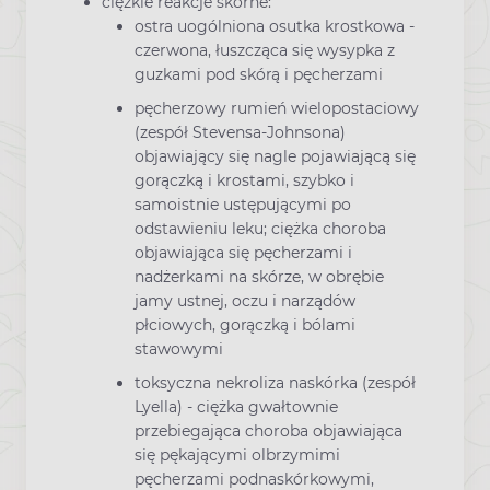
ciężkie reakcje skórne:
ostra uogólniona osutka krostkowa -
czerwona, łuszcząca się wysypka z
guzkami pod skórą i pęcherzami
pęcherzowy rumień wielopostaciowy
(zespół Stevensa-Johnsona)
objawiający się nagle pojawiającą się
gorączką i krostami, szybko i
samoistnie ustępującymi po
odstawieniu leku; ciężka choroba
objawiająca się pęcherzami i
nadżerkami na skórze, w obrębie
jamy ustnej, oczu i narządów
płciowych, gorączką i bólami
stawowymi
toksyczna nekroliza naskórka (zespół
Lyella) - ciężka gwałtownie
przebiegająca choroba objawiająca
się pękającymi olbrzymimi
pęcherzami podnaskórkowymi,