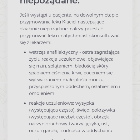
niepożądane:
Jeśli wystąpi u pacjenta, na dowolnym etapie
przyjmowania leku Klacid, następujące
działanie niepożądane, należy przestać
przyjmować leku i natychmiast skonsultować
się z lekarzem:
wstrząs anafilaktyczny - ostra zagrażająca
życiu reakcja uczuleniowa, objawiająca
się m.in. splątaniem, bladością skóry,
spadkiem ciśnienia krwi, poceniem się,
wytwarzaniem małej ilości moczu,
przyspieszonym oddechem, osłabieniem i
omdleniem
reakcje uczuleniowe: wysypka
(występująca często), świąd, pokrzywka
(występujące niezbyt często), obrzęk
naczynioruchowy twarzy, języka, ust,
oczu i gardła, trudności w oddychaniu