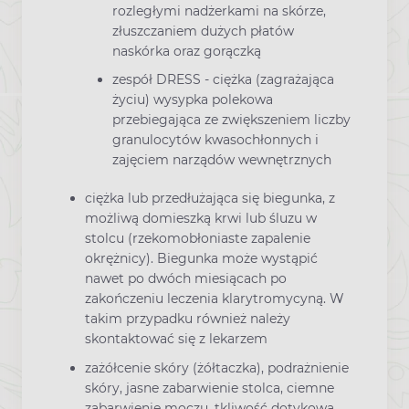
rozległymi nadżerkami na skórze,
złuszczaniem dużych płatów
naskórka oraz gorączką
zespół DRESS - ciężka (zagrażająca
życiu) wysypka polekowa
przebiegająca ze zwiększeniem liczby
granulocytów kwasochłonnych i
zajęciem narządów wewnętrznych
ciężka lub przedłużająca się biegunka, z
możliwą domieszką krwi lub śluzu w
stolcu (rzekomobłoniaste zapalenie
okrężnicy). Biegunka może wystąpić
nawet po dwóch miesiącach po
zakończeniu leczenia klarytromycyną. W
takim przypadku również należy
skontaktować się z lekarzem
zażółcenie skóry (żółtaczka), podrażnienie
skóry, jasne zabarwienie stolca, ciemne
zabarwienie moczu, tkliwość dotykowa