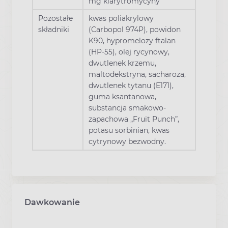
mg klarytromycyny
Pozostałe
kwas poliakrylowy
składniki
(Carbopol 974P), powidon
K90, hypromelozy ftalan
(HP-55), olej rycynowy,
dwutlenek krzemu,
maltodekstryna, sacharoza,
dwutlenek tytanu (E171),
guma ksantanowa,
substancja smakowo-
zapachowa „Fruit Punch”,
potasu sorbinian, kwas
cytrynowy bezwodny.
Dawkowanie