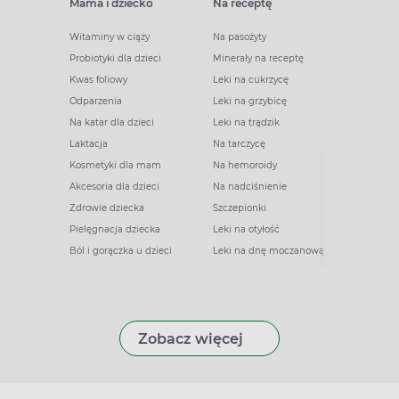
Mama i dziecko
Na receptę
Witaminy w ciąży
Na pasożyty
Probiotyki dla dzieci
Minerały na receptę
Kwas foliowy
Leki na cukrzycę
Odparzenia
Leki na grzybicę
Na katar dla dzieci
Leki na trądzik
Laktacja
Na tarczycę
Kosmetyki dla mam
Na hemoroidy
Akcesoria dla dzieci
Na nadciśnienie
Zdrowie dziecka
Szczepionki
Pielęgnacja dziecka
Leki na otyłość
Ból i gorączka u dzieci
Leki na dnę moczanową
Zobacz więcej