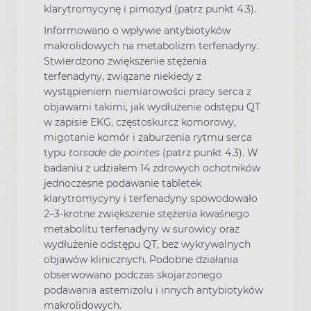
klarytromycynę i pimozyd (patrz punkt 4.3).
Informowano o wpływie antybiotyków
makrolidowych na metabolizm terfenadyny.
Stwierdzono zwiększenie stężenia
terfenadyny, związane niekiedy z
wystąpieniem niemiarowości pracy serca z
objawami takimi, jak wydłużenie odstępu QT
w zapisie EKG, częstoskurcz komorowy,
migotanie komór i zaburzenia rytmu serca
typu
torsade de pointes
(patrz punkt 4.3). W
badaniu z udziałem 14 zdrowych ochotników
jednoczesne podawanie tabletek
klarytromycyny i terfenadyny spowodowało
2–3-krotne zwiększenie stężenia kwaśnego
metabolitu terfenadyny w surowicy oraz
wydłużenie odstępu QT, bez wykrywalnych
objawów klinicznych. Podobne działania
obserwowano podczas skojarzonego
podawania astemizolu i innych antybiotyków
makrolidowych.