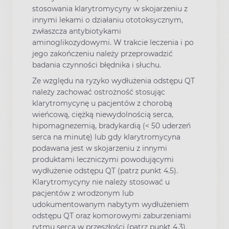
stosowania klarytromycyny w skojarzeniu z
innymi lekami o działaniu ototoksycznym,
zwłaszcza antybiotykami
aminoglikozydowymi. W trakcie leczenia i po
jego zakończeniu należy przeprowadzić
badania czynności błędnika i słuchu.
Ze względu na ryzyko wydłużenia odstępu QT
należy zachować ostrożność stosując
klarytromycynę u pacjentów z chorobą
wieńcową, ciężką niewydolnością serca,
hipomagnezemią, bradykardią (< 50 uderzeń
serca na minutę) lub gdy klarytromycyna
podawana jest w skojarzeniu z innymi
produktami leczniczymi powodującymi
wydłużenie odstępu QT (patrz punkt 4.5).
Klarytromycyny nie należy stosować u
pacjentów z wrodzonym lub
udokumentowanym nabytym wydłużeniem
odstępu QT oraz komorowymi zaburzeniami
rytmu serca w przeszłości (patrz punkt 4.3).