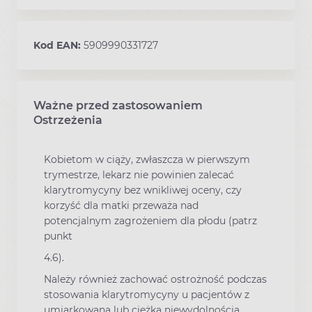
Kod EAN:
5909990331727
Ważne przed zastosowaniem
Ostrzeżenia
Kobietom w ciąży, zwłaszcza w pierwszym
trymestrze, lekarz nie powinien zalecać
klarytromycyny bez wnikliwej oceny, czy
korzyść dla matki przeważa nad
potencjalnym zagrożeniem dla płodu (patrz
punkt
4.6).
Należy również zachować ostrożność podczas
stosowania klarytromycyny u pacjentów z
umiarkowaną lub ciężką niewydolnością