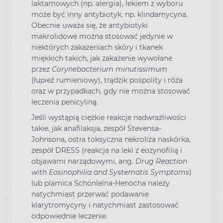
laktamowych (np. alergia), lekiem z wyboru
może być inny antybiotyk, np. klindamycyna.
Obecnie uważa się, że antybiotyki
makrolidowe można stosować jedynie w
niektórych zakażeniach skóry i tkanek
miękkich takich, jak zakażenie wywołane
przez
Corynebacterium minutissimum
(łupież rumieniowy), trądzik pospolity i róża
oraz w przypadkach, gdy nie można stosować
leczenia penicyliną.
Jeśli wystąpią ciężkie reakcje nadwrażliwości
takie, jak anafilaksja, zespół Stevensa-
Johnsona, ostra toksyczna nekroliza naskórka,
zespół DRESS (reakcja na leki z eozynofilią i
objawami narządowymi, ang.
Drug Reaction
with Eosinophilia and Systematis Symptoms
)
lub plamica Schönleina-Henocha należy
natychmiast przerwać podawanie
klarytromycyny i natychmiast zastosować
odpowiednie leczenie.