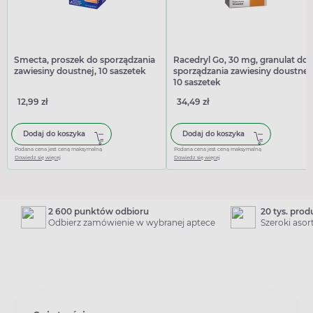
Smecta, proszek do sporządzania
Racedryl Go, 30 mg, granulat do
zawiesiny doustnej, 10 saszetek
sporządzania zawiesiny doustnej,
10 saszetek
12,99 zł
34,49 zł
Dodaj do koszyka
Dodaj do koszyka
Podana cena jest ceną maksymalną
Podana cena jest ceną maksymalną
Dowiedz się więcej
Dowiedz się więcej
2 600 punktów odbioru
20 tys. pro
Odbierz zamówienie w wybranej aptece
Szeroki aso