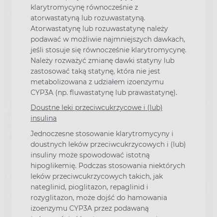
klarytromycynę równocześnie z
atorwastatyną lub rozuwastatyną.
Atorwastatynę lub rozuwastatynę należy
podawać w możliwie najmniejszych dawkach,
jeśli stosuje się równocześnie klarytromycynę.
Należy rozważyć zmianę dawki statyny lub
zastosować taką statynę, która nie jest
metabolizowana z udziałem izoenzymu
CYP3A (np. fluwastatynę lub prawastatynę).
Doustne leki przeciwcukrzycowe i (lub)
insulina
Jednoczesne stosowanie klarytromycyny i
doustnych leków przeciwcukrzycowych i (lub)
insuliny może spowodować istotną
hipoglikemię. Podczas stosowania niektórych
leków przeciwcukrzycowych takich, jak
nateglinid, pioglitazon, repaglinid i
rozyglitazon, może dojść do hamowania
izoenzymu CYP3A przez podawaną