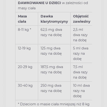
DAWKOWANIE
U
DZIECI
w zależności od
masy ciała
Masa
Dawka
Objętość
ciała
klarytromycyny
zawiesiny
8-11 kg *
62,5 mg dwa
2,5 ml
razy na dobę
dwa razy
na dobę
12-19 kg
125 mg dwa
5 ml dwa
razy na dobę
razy na
dobę
20-29 kg
187,5 mg dwa
7,5 ml
razy na dobę
dwa razy
na dobę
30-40 kg
250 mg dwa
10 ml dwa
razy na dobę
razy na
dobę
* Dzieciom o masie ciała mniejszej niż 8 kg