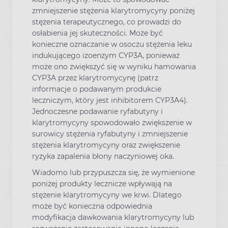
zmniejszenie stężenia klarytromycyny poniżej
stężenia terapeutycznego, co prowadzi do
osłabienia jej skuteczności. Może być
konieczne oznaczanie w osoczu stężenia leku
indukującego izoenzym CYP3A, ponieważ
może ono zwiększyć się w wyniku hamowania
CYP3A przez klarytromycynę (patrz
informacje o podawanym produkcie
leczniczym, który jest inhibitorem CYP3A4).
Jednoczesne podawanie ryfabutyny i
klarytromycyny spowodowało zwiększenie w
surowicy stężenia ryfabutyny i zmniejszenie
stężenia klarytromycyny oraz zwiększenie
ryzyka zapalenia błony naczyniowej oka.
Wiadomo lub przypuszcza się, że wymienione
poniżej produkty lecznicze wpływają na
stężenie klarytromycyny we krwi. Dlatego
może być konieczna odpowiednia
modyfikacja dawkowania klarytromycyny lub