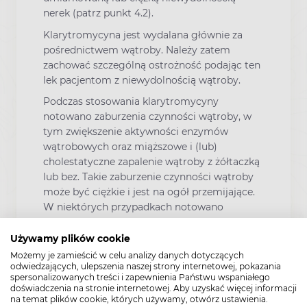
nerek (patrz punkt 4.2).
Klarytromycyna jest wydalana głównie za
pośrednictwem wątroby. Należy zatem
zachować szczególną ostrożność podając ten
lek pacjentom z niewydolnością wątroby.
Podczas stosowania klarytromycyny
notowano zaburzenia czynności wątroby, w
tym zwiększenie aktywności enzymów
wątrobowych oraz miąższowe i (lub)
cholestatyczne zapalenie wątroby z żółtaczką
lub bez. Takie zaburzenie czynności wątroby
może być ciężkie i jest na ogół przemijające.
W niektórych przypadkach notowano
niewydolność wątroby prowadzącą do zgonu.
Na ogół było to związane z poważnymi
Używamy plików cookie
chorobami podstawowymi i (lub)
Możemy je zamieścić w celu analizy danych dotyczących
stosowanymi równocześnie lekami. Należy
odwiedzających, ulepszenia naszej strony internetowej, pokazania
spersonalizowanych treści i zapewnienia Państwu wspaniałego
poinformować pacjentów, aby natychmiast
doświadczenia na stronie internetowej. Aby uzyskać więcej informacji
przerwali przyjmowanie leku i zgłosili się do
na temat plików cookie, których używamy, otwórz ustawienia.