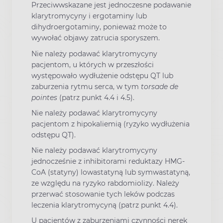
Przeciwwskazane jest jednoczesne podawanie
klarytromycyny i ergotaminy lub
dihydroergotaminy, ponieważ może to
wywołać objawy zatrucia sporyszem.
Nie należy podawać klarytromycyny
pacjentom, u których w przeszłości
występowało wydłużenie odstępu QT lub
zaburzenia rytmu serca, w tym
torsade de
pointes
(patrz punkt 4.4 i 4.5).
Nie należy podawać klarytromycyny
pacjentom z hipokaliemią (ryzyko wydłużenia
odstępu QT).
Nie należy podawać klarytromycyny
jednocześnie z inhibitorami reduktazy HMG-
CoA (statyny) lowastatyną lub symwastatyną,
ze względu na ryzyko rabdomiolizy. Należy
przerwać stosowanie tych leków podczas
leczenia klarytromycyną (patrz punkt 4.4).
U pacjentów z zaburzeniami czynności nerek