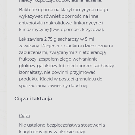
należy rozpocząć odpowiednie leczenie.
Bakterie oporne na klarytromycynę mogą
wykazywać również oporność na inne
antybiotyki makrolidowe, linkomycynę i
klindamycynę (tzw. oporność krzyżowa).
Lek zawiera 2,75 g sacharozy w 5 ml
zawiesiny. Pacjenci z rzadkimi dziedzicznymi
zaburzeniami, związanymi z nietolerancją
fruktozy, zespołem złego wchłaniania
glukozy-galaktozy lub niedoborem sacharazy-
izomaltazy, nie powinni przyjmować
produktu Klacid w postaci granulatu do
sporządzania zawiesiny doustnej.
Ciąża i laktacja
Ciąża
Nie ustalono bezpieczeństwa stosowania
klarytromycyny w okresie ciąży.