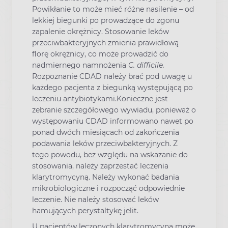
Powikłanie to może mieć różne nasilenie – od
lekkiej biegunki po prowadzące do zgonu
zapalenie okrężnicy. Stosowanie leków
przeciwbakteryjnych zmienia prawidłową
florę okrężnicy, co może prowadzić do
nadmiernego namnożenia
C. difficile.
Rozpoznanie CDAD należy brać pod uwagę u
każdego pacjenta z biegunką występującą po
leczeniu antybiotykami.Konieczne jest
zebranie szczegółowego wywiadu, ponieważ o
występowaniu CDAD informowano nawet po
ponad dwóch miesiącach od zakończenia
podawania leków przeciwbakteryjnych. Z
tego powodu, bez względu na wskazanie do
stosowania, należy zaprzestać leczenia
klarytromycyną. Należy wykonać badania
mikrobiologiczne i rozpocząć odpowiednie
leczenie. Nie należy stosować leków
hamujących perystaltykę jelit.
U pacjentów leczonych klarytromycyną może