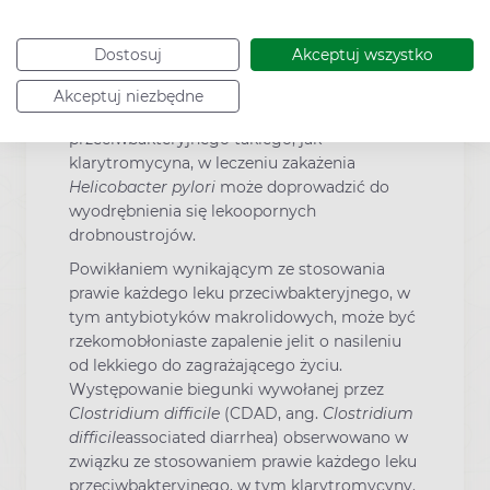
lekarza, jeśli wystąpią objawy przedmiotowe
lub podmiotowe choroby wątroby takie, jak
Dostosuj
Akceptuj wszystko
brak łaknienia, żółtaczka, ciemna barwa
moczu, świąd lub bolesność brzucha.
Akceptuj niezbędne
Stosowanie każdego leku
przeciwbakteryjnego takiego, jak
klarytromycyna, w leczeniu zakażenia
Helicobacter pylori
może doprowadzić do
wyodrębnienia się lekoopornych
drobnoustrojów.
Powikłaniem wynikającym ze stosowania
prawie każdego leku przeciwbakteryjnego, w
tym antybiotyków makrolidowych, może być
rzekomobłoniaste zapalenie jelit o nasileniu
od lekkiego do zagrażającego życiu.
Występowanie biegunki wywołanej przez
Clostridium difficile
(CDAD, ang.
Clostridium
difficile
associated diarrhea) obserwowano w
związku ze stosowaniem prawie każdego leku
przeciwbakteryjnego, w tym klarytromycyny.