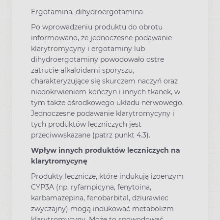
Ergotamina, dihydroergotamina
Po wprowadzeniu produktu do obrotu
informowano, że jednoczesne podawanie
klarytromycyny i ergotaminy lub
dihydroergotaminy powodowało ostre
zatrucie alkaloidami sporyszu,
charakteryzujące się skurczem naczyń oraz
niedokrwieniem kończyn i innych tkanek, w
tym także ośrodkowego układu nerwowego.
Jednoczesne podawanie klarytromycyny i
tych produktów leczniczych jest
przeciwwskazane (patrz punkt 4.3).
Wpływ innych produktów leczniczych na
klarytromycynę
Produkty lecznicze, które indukują izoenzym
CYP3A (np. ryfampicyna, fenytoina,
karbamazepina, fenobarbital, dziurawiec
zwyczajny) mogą indukować metabolizm
klarytromycyny. Może to spowodować