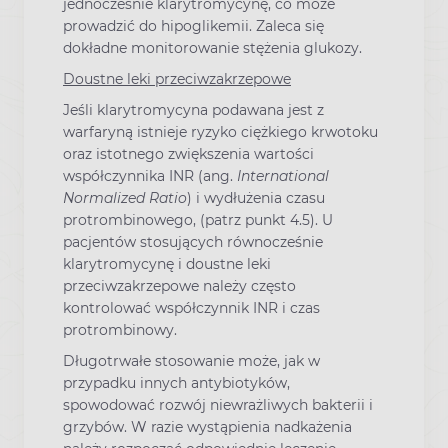
jednocześnie klarytromycynę, co może
prowadzić do hipoglikemii. Zaleca się
dokładne monitorowanie stężenia glukozy.
Doustne leki przeciwzakrzepowe
Jeśli klarytromycyna podawana jest z
warfaryną istnieje ryzyko ciężkiego krwotoku
oraz istotnego zwiększenia wartości
współczynnika INR (ang.
International
Normalized Ratio
) i wydłużenia czasu
protrombinowego, (patrz punkt 4.5). U
pacjentów stosujących równocześnie
klarytromycynę i doustne leki
przeciwzakrzepowe należy często
kontrolować współczynnik INR i czas
protrombinowy.
Długotrwałe stosowanie może, jak w
przypadku innych antybiotyków,
spowodować rozwój niewrażliwych bakterii i
grzybów. W razie wystąpienia nadkażenia