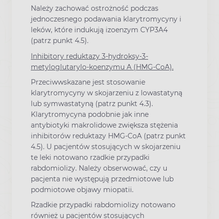
Należy zachować ostrożność podczas
jednoczesnego podawania klarytromycyny i
leków, które indukują izoenzym CYP3A4
(patrz punkt 4.5).
Inhibitory reduktazy 3-hydroksy-3-
metyloglutarylo-koenzymu A (HMG-CoA).
Przeciwwskazane jest stosowanie
klarytromycyny w skojarzeniu z lowastatyną
lub symwastatyną (patrz punkt 4.3).
Klarytromycyna podobnie jak inne
antybiotyki makrolidowe zwiększa stężenia
inhibitorów reduktazy HMG-CoA (patrz punkt
4.5). U pacjentów stosujących w skojarzeniu
te leki notowano rzadkie przypadki
rabdomiolizy. Należy obserwować, czy u
pacjenta nie występują przedmiotowe lub
podmiotowe objawy miopatii.
Rzadkie przypadki rabdomiolizy notowano
również u pacjentów stosujących