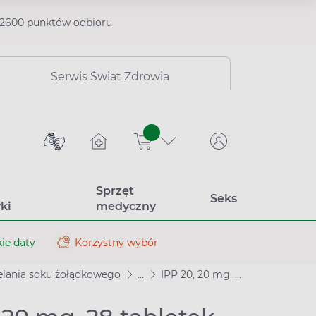
2600 punktów odbioru
Serwis Świat Zdrowia
sztuk
Sprzęt
Seks
ki
medyczny
ie daty
Korzystny wybór
elania soku żołądkowego
...
IPP 20, 20 mg, 28 tabletek dojelitowych