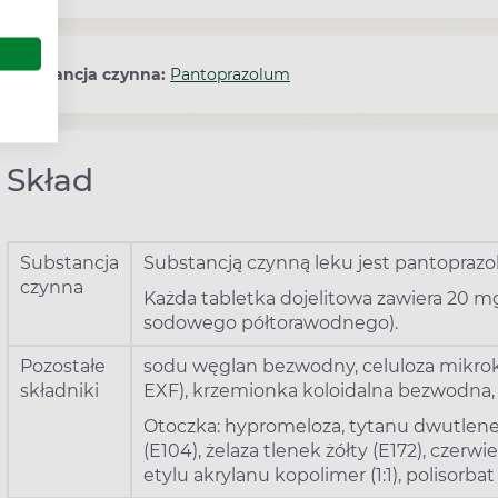
Substancja czynna:
Pantoprazolum
Skład
Substancja
Substancją czynną leku jest pantoprazol
czynna
Każda tabletka dojelitowa zawiera 20 m
sodowego półtorawodnego).
Pozostałe
sodu węglan bezwodny, celuloza mikrokr
składniki
EXF), krzemionka koloidalna bezwodna, 
Otoczka: hypromeloza, tytanu dwutlenek
(E104), żelaza tlenek żółty (E172), czer
etylu akrylanu kopolimer (1:1), polisorbat