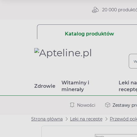
20 000 produkt
Katalog produktów
Witaminy i
Leki n
Zdrowie
minerały
recept
Nowości
Zestawy p
Strona główna
Leki na receptę
Przewód po