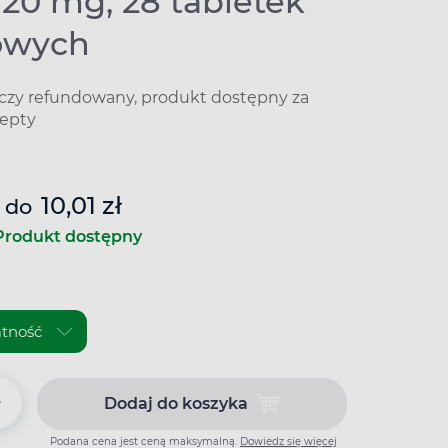
 20 mg, 28 tabletek
towych
iczy refundowany, produkt dostępny za
epty
10,01 zł
do
Produkt dostępny
+
Dodaj do koszyka
Dodaj do koszyka IPP 20, 20 mg
Podana cena jest ceną maksymalną.
Dowiedz się więcej