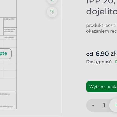
IPP 20,
dojeli
produkt leczn
okazaniem rec
6,90 zł
od
Dostępność:
-