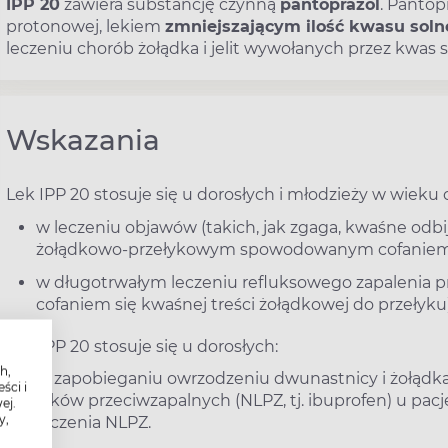
IPP 20
zawiera substancję czynną
pantoprazol
. Pantop
protonowej, lekiem
zmniejszającym ilość kwasu sol
leczeniu chorób żołądka i jelit wywołanych przez kwas s
Wskazania
Lek IPP 20 stosuje się u dorosłych i młodzieży w wieku c
w leczeniu objawów (takich, jak zgaga, kwaśne odbi
żołądkowo-przełykowym spowodowanym cofaniem si
w długotrwałym leczeniu refluksowego zapalenia pr
cofaniem się kwaśnej treści żołądkowej do przełyku
Lek IPP 20 stosuje się u dorosłych:
h,
w zapobieganiu owrzodzeniu dwunastnicy i żołąd
ści i
leków przeciwzapalnych (NLPZ, tj. ibuprofen) u pac
ej.
y,
leczenia NLPZ.