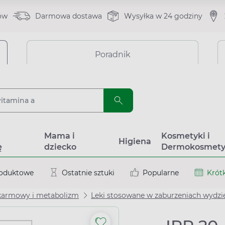
ów
Darmowa dostawa
Wysyłka w 24 godziny
Poradnik
a
Mama i
Kosmetyki i
Higiena
ę
dziecko
Dermokosmety
roduktowe
Ostatnie sztuki
Popularne
Krótk
karmowy i metabolizm
Leki stosowane w zaburzeniach wydzi