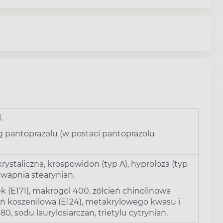
.
g pantoprazolu (w postaci pantoprazolu
ystaliczna, krospowidon (typ A), hyproloza (typ
wapnia stearynian.
 (E171), makrogol 400, żółcień chinolinowa
wień koszenilowa (E124), metakrylowego kwasu i
 80, sodu laurylosiarczan, trietylu cytrynian.