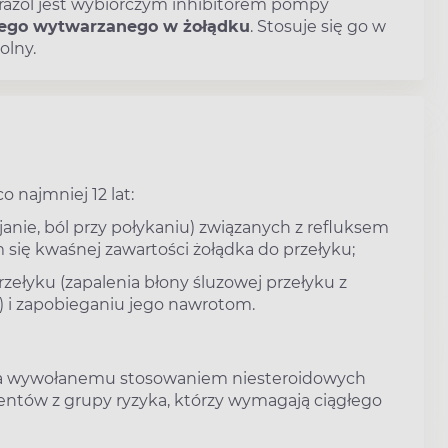
razol jest wybiórczym inhibitorem pompy
nego wytwarzanego w żołądku
. Stosuje się go w
olny.
o najmniej 12 lat:
janie, ból przy połykaniu) związanych z refluksem
ę kwaśnej zawartości żołądka do przełyku;
zełyku (zapalenia błony śluzowej przełyku z
) i zapobieganiu jego nawrotom.
ka wywołanemu stosowaniem niesteroidowych
jentów z grupy ryzyka, którzy wymagają ciągłego