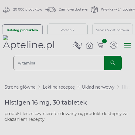
20 000 produktów
Darmowa dostawa
Wysyłka w 24 godziny
Katalog produktów
Poradnik
Serwis Świat Zdrowia
sztuk
Strona główna
Leki na receptę
Układ nerwowy
Histig
Histigen 16 mg, 30 tabletek
produkt leczniczy nierefundowany rx, produkt dostępny za
okazaniem recepty