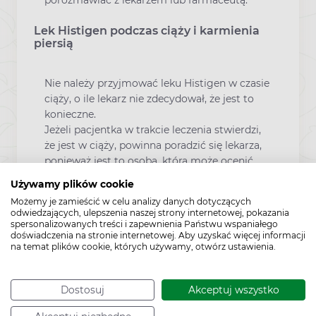
Lek Histigen podczas ciąży i karmienia
piersią
Nie należy przyjmować leku Histigen w czasie
ciąży, o ile lekarz nie zdecydował, że jest to
konieczne.
Jeżeli pacjentka w trakcie leczenia stwierdzi,
że jest w ciąży, powinna poradzić się lekarza,
ponieważ jest to osoba, która może ocenić,
czy konieczne jest kontynuowanie leczenia.
Używamy plików cookie
Jeśli pacjentka jest w ciąży lub karmi piersią,
Możemy je zamieścić w celu analizy danych dotyczących
przypuszcza że może być w ciąży lub gdy
odwiedzających, ulepszenia naszej strony internetowej, pokazania
planuje mieć dziecko, powinna poradzić się
spersonalizowanych treści i zapewnienia Państwu wspaniałego
doświadczenia na stronie internetowej. Aby uzyskać więcej informacji
lekarza lub farmaceuty przed zastosowaniem
na temat plików cookie, których używamy, otwórz ustawienia.
tego leku.
Prowadzenie pojazdów
Dostosuj
Akceptuj wszystko