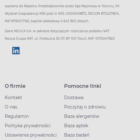
wpisana do Rejestru Przedsiębiorców przez Sąd Rejonowy w Toruniu, VII
Wydział Gospodarczy KRS pod nr KRS: 0000049872, REGON 870227804,
NIP 8790017162, kapitał zakładowy 4 642 802 złotych.
Dane NEUCA S.A. w zakresie dotyczącym: rozliczania podatku VAT:
Neuca Grupa VAT, ul. Forteczna 35-37, 87-100 Toruń, NIP: 1070047823
O firmie
Pomocne linki
Kontakt
Dostawa
O nas
Poczytaj o zdrowiu
Regulamin
Baza alergenów
Polityka prywatności
Baza aptek
Ustawienia prywatności
Baza badań