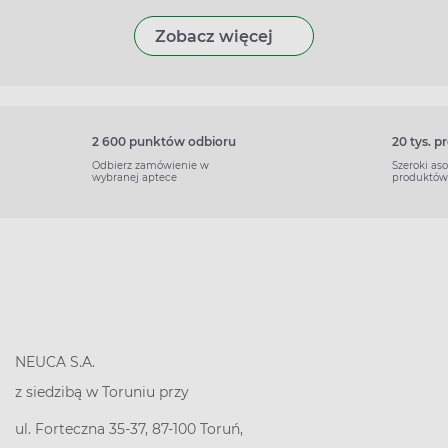
Zobacz więcej
2 600 punktów odbioru
20 tys. 
Odbierz zamówienie w
Szeroki as
wybranej aptece
produktów
NEUCA S.A.
z siedzibą w Toruniu przy
ul. Forteczna 35-37, 87-100 Toruń,