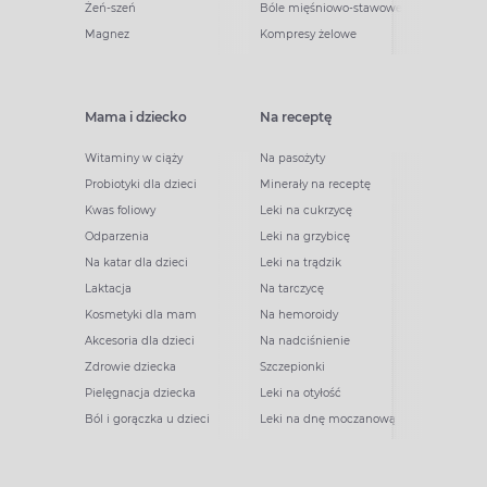
Żeń-szeń
Bóle mięśniowo-stawowe
Magnez
Kompresy żelowe
Mama i dziecko
Na receptę
Witaminy w ciąży
Na pasożyty
Probiotyki dla dzieci
Minerały na receptę
Kwas foliowy
Leki na cukrzycę
Odparzenia
Leki na grzybicę
Na katar dla dzieci
Leki na trądzik
Laktacja
Na tarczycę
Kosmetyki dla mam
Na hemoroidy
Akcesoria dla dzieci
Na nadciśnienie
Zdrowie dziecka
Szczepionki
Pielęgnacja dziecka
Leki na otyłość
Ból i gorączka u dzieci
Leki na dnę moczanową