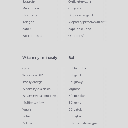
Ibuprofen
Olejki eteryczne
Melatonina
Gorączka
Elektrolity
Drapanie w gardle
Kolagen
Preparaty przeciwwirusowe
Zatoki
Zapalenie ucha
Woda morska
Odporność
Witaminy i minerały
Ból
Cynk
Ból brzucha
Witamina B12
Ból gardła
Kwasy omega
Ból głowy
Witaminy dla dzieci
Migrena
Witaminy dla seniorów
Ból pleców
Multiwitaminy
Ból ucha
Wapń
Ból zatok
Potas
Ból zęba
Żelazo
Bóle menstruacyjne