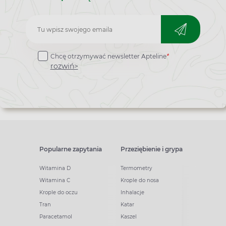
Zapisz
do
Chcę otrzymywać newsletter Apteline
*
newslettera
rozwiń>
Popularne zapytania
Przeziębienie i grypa
Witamina D
Termometry
Witamina C
Krople do nosa
Krople do oczu
Inhalacje
Tran
Katar
Paracetamol
Kaszel