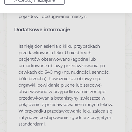
Akceptuj niezbędne
Lek Histigen nie wpłynie lub prawdopodobnie
nie wpłynie na zdolność prowadzenia
pojazdów i obsługiwania maszyn.
Dodatkowe informacje
Istnieją doniesienia o kilku przypadkach
przedawkowania leku. U niektórych
pacjentów obserwowano łagodne lub
umiarkowane objawy przedawkowania po
dawkach do 640 mg (np. nudności, senność,
bóle brzucha). Poważniejsze objawy (np.
drgawki, powikłania płucne lub sercowe)
obserwowano w przypadku zamierzonego
przedawkowania betahistyny, zwłaszcza w
połączeniu z przedawkowaniem innych leków.
W przypadku przedawkowania leku zaleca się
rutynowe postępowanie zgodnie z przyjętymi
standardami.