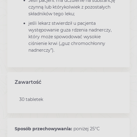
Jeśli pacjent ma uczulenie na substancję
czynną lub którykolwiek z pozostałych
składników tego leku;
jeśli lekarz stwierdził u pacjenta
występowanie guza rdzenia nadnerczy,
który może spowodować wysokie
ciśnienie krwi („guz chromochłonny
nadnerczy”).
Zawartość
30 tabletek
Sposób przechowywania:
poniżej 25°C