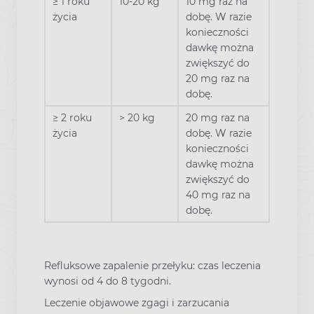
≥ 1 roku
10-20 kg
10 mg raz na
życia
dobę. W razie
konieczności
dawkę można
zwiększyć do
20 mg raz na
dobę.
≥ 2 roku
> 20 kg
20 mg raz na
życia
dobę. W razie
konieczności
dawkę można
zwiększyć do
40 mg raz na
dobę.
Refluksowe zapalenie przełyku: czas leczenia
wynosi od 4 do 8 tygodni.
Leczenie objawowe zgagi i zarzucania