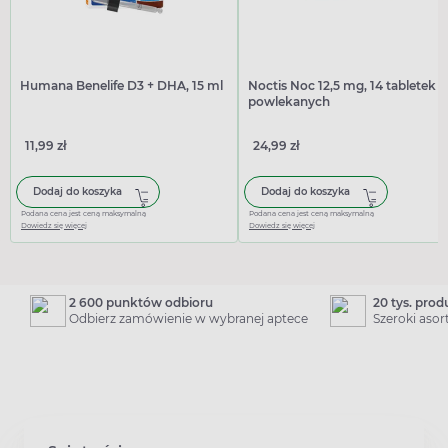
Humana Benelife D3 + DHA, 15 ml
Noctis Noc 12,5 mg, 14 tabletek
powlekanych
11,99 zł
24,99 zł
Dodaj do koszyka
Dodaj do koszyka
Podana cena jest ceną maksymalną
Podana cena jest ceną maksymalną
Dowiedz się więcej
Dowiedz się więcej
2 600 punktów odbioru
20 tys. pro
Odbierz zamówienie w wybranej aptece
Szeroki aso