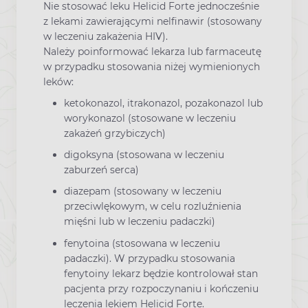
Nie stosować leku Helicid Forte jednocześnie
z lekami zawierającymi nelfinawir (stosowany
w leczeniu zakażenia HIV).
Należy poinformować lekarza lub farmaceutę
w przypadku stosowania niżej wymienionych
leków:
ketokonazol, itrakonazol, pozakonazol lub
worykonazol (stosowane w leczeniu
zakażeń grzybiczych)
digoksyna (stosowana w leczeniu
zaburzeń serca)
diazepam (stosowany w leczeniu
przeciwlękowym, w celu rozluźnienia
mięśni lub w leczeniu padaczki)
fenytoina (stosowana w leczeniu
padaczki). W przypadku stosowania
fenytoiny lekarz będzie kontrolował stan
pacjenta przy rozpoczynaniu i kończeniu
leczenia lekiem Helicid Forte.