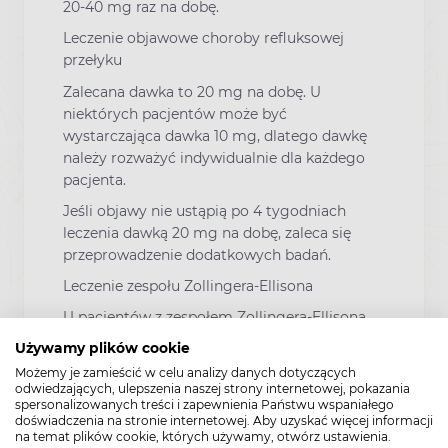
20-40 mg raz na dobę.
Leczenie objawowe choroby refluksowej
przełyku
Zalecana dawka to 20 mg na dobę. U
niektórych pacjentów może być
wystarczająca dawka 10 mg, dlatego dawkę
należy rozważyć indywidualnie dla każdego
pacjenta.
Jeśli objawy nie ustąpią po 4 tygodniach
leczenia dawką 20 mg na dobę, zaleca się
przeprowadzenie dodatkowych badań.
Leczenie zespołu Zollingera-Ellisona
U pacjentów z zespołem Zollingera-Ellisona
dawkę należy ustalać indywidualnie, a
Używamy plików cookie
leczenie należy kontynuować dopóki istnieją
Możemy je zamieścić w celu analizy danych dotyczących
wskazania kliniczne. Zalecana dawka
odwiedzających, ulepszenia naszej strony internetowej, pokazania
początkowa to 60 mg raz na dobę. U więcej
spersonalizowanych treści i zapewnienia Państwu wspaniałego
doświadczenia na stronie internetowej. Aby uzyskać więcej informacji
niż 90 % pacjentów z nasilonymi objawami,
na temat plików cookie, których używamy, otwórz ustawienia.