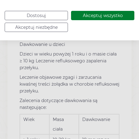
którzy słabo reagują na inne sposoby leczenia,
skuteczne jest zwykle leczenie podtrzymujące
dawką od 20 mg do 120 mg na dobę.
Dostosuj
Akceptuj wszystko
Omeprazol w dawkach większych niż 80 mg
Akceptuj niezbędne
na dobę należy przyjmować w dwóch
dawkach podzielonych.
Dawkowanie u dzieci
Dzieci w wieku powyżej 1 roku i o masie ciała
≥ 10 kg Leczenie refluksowego zapalenia
przełyku.
Leczenie objawowe zgagi i zarzucania
kwaśnej treści żołądka w chorobie refluksowej
przełyku.
Zalecenia dotyczące dawkowania są
następujące:
Wiek
Masa
Dawkowanie
ciała