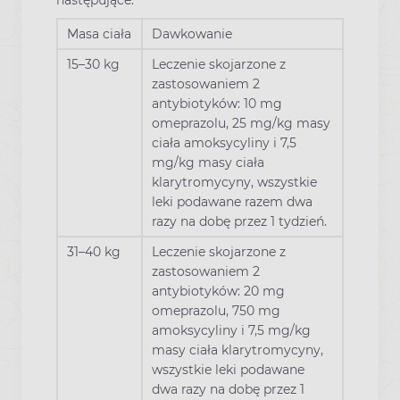
Masa ciała
Dawkowanie
15–30 kg
Leczenie skojarzone z
zastosowaniem 2
antybiotyków: 10 mg
omeprazolu, 25 mg/kg masy
ciała amoksycyliny i 7,5
mg/kg masy ciała
klarytromycyny, wszystkie
leki podawane razem dwa
razy na dobę przez 1 tydzień.
31–40 kg
Leczenie skojarzone z
zastosowaniem 2
antybiotyków: 20 mg
omeprazolu, 750 mg
amoksycyliny i 7,5 mg/kg
masy ciała klarytromycyny,
wszystkie leki podawane
dwa razy na dobę przez 1