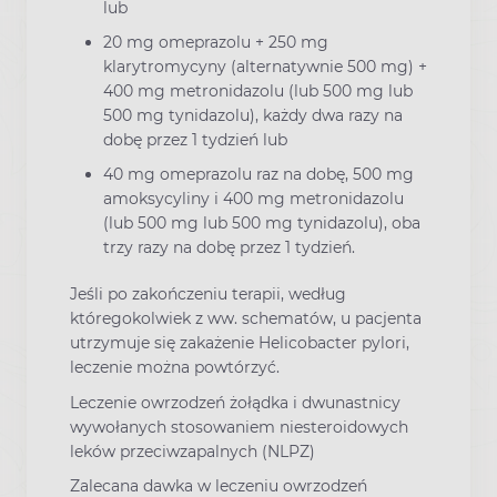
lub
20 mg omeprazolu + 250 mg
klarytromycyny (alternatywnie 500 mg) +
400 mg metronidazolu (lub 500 mg lub
500 mg tynidazolu), każdy dwa razy na
dobę przez 1 tydzień lub
40 mg omeprazolu raz na dobę, 500 mg
amoksycyliny i 400 mg metronidazolu
(lub 500 mg lub 500 mg tynidazolu), oba
trzy razy na dobę przez 1 tydzień.
Jeśli po zakończeniu terapii, według
któregokolwiek z ww. schematów, u pacjenta
utrzymuje się zakażenie Helicobacter pylori,
leczenie można powtórzyć.
Leczenie owrzodzeń żołądka i dwunastnicy
wywołanych stosowaniem niesteroidowych
leków przeciwzapalnych (NLPZ)
Zalecana dawka w leczeniu owrzodzeń