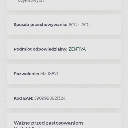
dojelitowych.
Sposób przechowywania:
15°C - 25°C
Podmiot odpowiedzialny:
ZENTIVA
Pozwolenie:
MZ 18871
Kod EAN:
5909990921324
Ważne przed zastosowaniem
Ostrzeżenia dotyczące stosowania leku