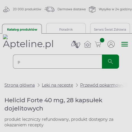
20 000 produktów
Darmowa dostawa
Wysyłka w 24 godziny
Katalog produktów
Poradnik
Serwis Świat Zdrowia
sztuk
Strona główna
Leki na receptę
Przewód pokarmowy i m
Helicid Forte 40 mg, 28 kapsułek
dojelitowych
produkt leczniczy refundowany, produkt dostępny za
okazaniem recepty