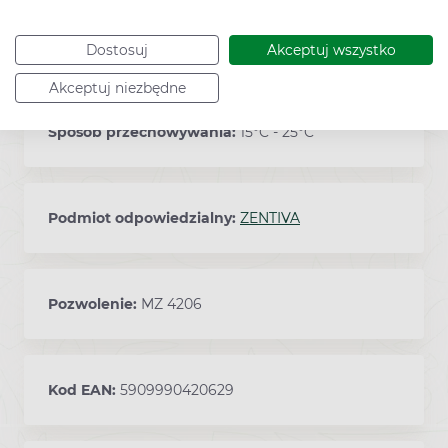
Opakowanie leku zawiera 28 kapsułek
dojelitowych twardych.
Dostosuj
Akceptuj wszystko
Akceptuj niezbędne
Sposób przechowywania:
15°C - 25°C
Podmiot odpowiedzialny:
ZENTIVA
Pozwolenie:
MZ 4206
Kod EAN:
5909990420629