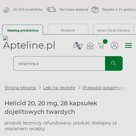
20 000 produktów
Darmowa dostawa
Wysyłka w 24 godziny
Katalog produktów
Poradnik
Serwis Świat Zdrowia
sztuk
Strona główna
Leki na receptę
Przewód pokarmowy i m
Helicid 20, 20 mg, 28 kapsułek
dojelitowych twardych
produkt leczniczy refundowany, produkt dostępny za
okazaniem recepty