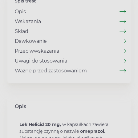
Spis treści
Opis
Wskazania
Skład
Dawkowanie
Przeciwwskazania
Uwagi do stosowania
Ważne przed zastosowaniem
Opis
Lek Helicid 20 mg,
w kapsułkach zawiera
substancję czynną o nazwie
omeprazol.
Należy on do grupy leków określanych