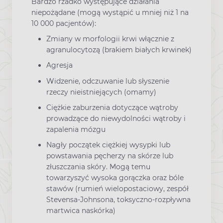
Bardzo rzadko występujące działania
niepożądane (mogą wystąpić u mniej niż 1 na
10 000 pacjentów):
Zmiany w morfologii krwi włącznie z
agranulocytozą (brakiem białych krwinek)
Agresja
Widzenie, odczuwanie lub słyszenie
rzeczy nieistniejących (omamy)
Ciężkie zaburzenia dotyczące wątroby
prowadzące do niewydolności wątroby i
zapalenia mózgu
Nagły początek ciężkiej wysypki lub
powstawania pęcherzy na skórze lub
złuszczania skóry. Mogą temu
towarzyszyć wysoka gorączka oraz bóle
stawów (rumień wielopostaciowy, zespół
Stevensa-Johnsona, toksyczno-rozpływna
martwica naskórka)