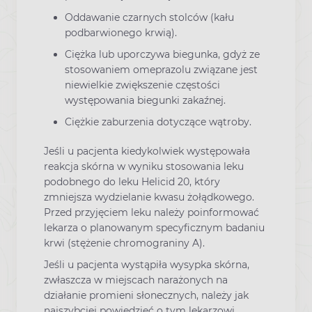
Oddawanie czarnych stolców (kału
podbarwionego krwią).
Ciężka lub uporczywa biegunka, gdyż ze
stosowaniem omeprazolu związane jest
niewielkie zwiększenie częstości
występowania biegunki zakaźnej.
Ciężkie zaburzenia dotyczące wątroby.
Jeśli u pacjenta kiedykolwiek występowała
reakcja skórna w wyniku stosowania leku
podobnego do leku Helicid 20, który
zmniejsza wydzielanie kwasu żołądkowego.
Przed przyjęciem leku należy poinformować
lekarza o planowanym specyficznym badaniu
krwi (stężenie chromograniny A).
Jeśli u pacjenta wystąpiła wysypka skórna,
zwłaszcza w miejscach narażonych na
działanie promieni słonecznych, należy jak
najszybciej powiedzieć o tym lekarzowi,