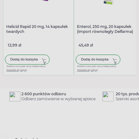
Helicid Rapid 20 mg, 14 kapsułek
Enterol, 250 mg, 20 kapsułek
twardych
(import równoległy Delfarma)
12,99 zł
45,49 zł
Dodaj do koszyka
Dodaj do koszyka
Podana cena jest ceną maksymalną
Podana cena jest ceną maksymalną
Dowiedz się więcej
Dowiedz się więcej
2 600 punktów odbioru
20 tys. pro
Odbierz zamówienie w wybranej aptece
Szeroki aso