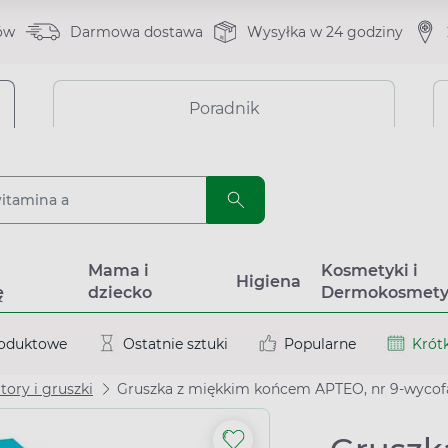
ów
Darmowa dostawa
Wysyłka w 24 godziny
Poradnik
a
Mama i
Kosmetyki i
Higiena
ę
dziecko
Dermokosmety
roduktowe
Ostatnie sztuki
Popularne
Krótk
tory i gruszki
Gruszka z miękkim końcem APTEO, nr 9-wycof