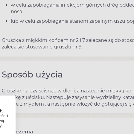
w celu zapobiegania infekcjom górnych dróg oddec
nosa
lub w celu zapobiegania stanom zapalnym uszu po
Gruszka z miękkim końcem nr 2 i 7 zalecane są do sto
zaleca się stosowanie gruszki nr 9.
Sposób użycia
Gruszkę należy ścisnąć w dłoni, a następnie miękką k
gruszkę z uścisku. Następuje zasysanie wydzieliny katar
wodzie z mydłem , a następnie włożyć do gotującej się
h,
ści i
ej.
y,
Ostrzeżenia