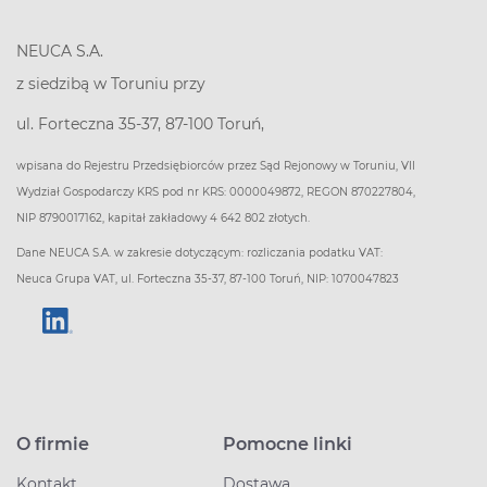
NEUCA S.A.
z siedzibą w Toruniu przy
ul. Forteczna 35-37, 87-100 Toruń,
wpisana do Rejestru Przedsiębiorców przez Sąd Rejonowy w Toruniu, VII
Wydział Gospodarczy KRS pod nr KRS: 0000049872, REGON 870227804,
NIP 8790017162, kapitał zakładowy 4 642 802 złotych.
Dane NEUCA S.A. w zakresie dotyczącym: rozliczania podatku VAT:
Neuca Grupa VAT, ul. Forteczna 35-37, 87-100 Toruń, NIP: 1070047823
O firmie
Pomocne linki
Kontakt
Dostawa