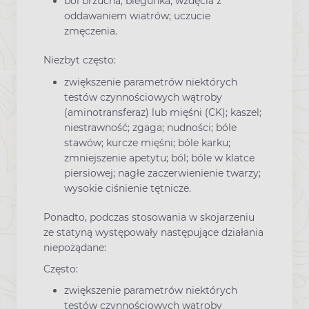
ból brzucha; biegunka; wzdęcia z
oddawaniem wiatrów; uczucie
zmęczenia.
Niezbyt często:
zwiększenie parametrów niektórych
testów czynnościowych wątroby
(aminotransferaz) lub mięśni (CK); kaszel;
niestrawność; zgaga; nudności; bóle
stawów; kurcze mięśni; bóle karku;
zmniejszenie apetytu; ból; bóle w klatce
piersiowej; nagłe zaczerwienienie twarzy;
wysokie ciśnienie tętnicze.
Ponadto, podczas stosowania w skojarzeniu
ze statyną występowały następujące działania
niepożądane:
Często:
zwiększenie parametrów niektórych
testów czynnościowych wątroby