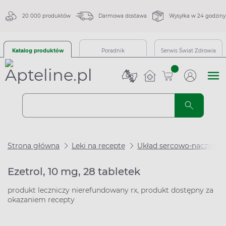
20 000 produktów
Darmowa dostawa
Wysyłka w 24 godziny
Katalog produktów
Poradnik
Serwis Świat Zdrowia
sztuk
Strona główna
Leki na receptę
Układ sercowo-naczynio
Ezetrol, 10 mg, 28 tabletek
produkt leczniczy nierefundowany rx, produkt dostępny za
okazaniem recepty