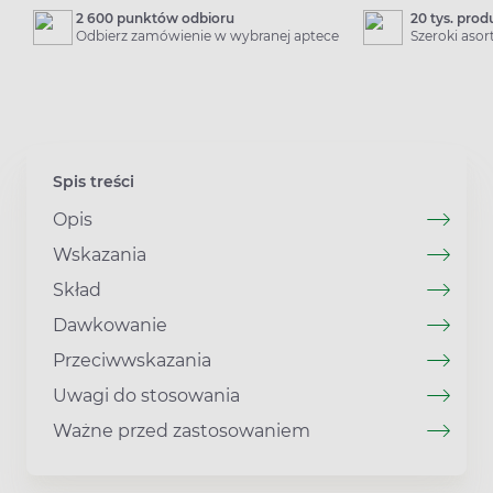
2 600 punktów odbioru
20 tys. pro
Odbierz zamówienie w wybranej aptece
Szeroki aso
Spis treści
Opis
Wskazania
Skład
Dawkowanie
Przeciwwskazania
Uwagi do stosowania
Ważne przed zastosowaniem