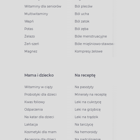
Witaminy dla seniorów
Ból pleców
Multiwitaminy
Ból ucha
Wapń
Ból zatok
Potas
Ból zęba
Żelazo
Bóle menstruacyjne
Żeń-szeń
Bóle mięśniowo-stawowe
Magnez
Kompresy żelowe
Mama i dziecko
Na receptę
Witaminy w ciąży
Na pasożyty
Probiotyki dla dzieci
Minerały na receptę
Kwas foliowy
Leki na cukrzycę
Odparzenia
Leki na grzybicę
Na katar dla dzieci
Leki na trądzik
Laktacja
Na tarczycę
Kosmetyki dla mam
Na hemoroidy
Akcesoria dla dzieci
Na nadciśnienie