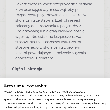
Lekarz może również przeprowadzić badania
krwi oceniające czynność wątroby po
rozpoczęciu przyjmowania leku Ezetrol w
skojarzeniu ze statyną. Ezetrol nie jest
zalecany do stosowania u pacjentów z
umiarkowaną lub ciężką niewydolnością
wątroby. Nie ustalono bezpieczeństwa
stosowania i skuteczności leku Ezetrol
stosowanego w skojarzeniu z pewnymi
lekami powodującymi obniżenie stężenia
cholesterolu, fibratami.
Ciąża i laktacja
Nie należy przyjmować leku Ezetrol w
Używamy plików cookie
skojarzeniu ze statyną, jeśli pacjentka jest w
Możemy je zamieścić w celu analizy danych dotyczących
ciąży, zamierza zajść w ciążę lub przypuszcza,
odwiedzających, ulepszenia naszej strony internetowej, pokazania
że może być w ciąży. Jeżeli pacjentka zajdzie
spersonalizowanych treści i zapewnienia Państwu wspaniałego
doświadczenia na stronie internetowej. Aby uzyskać więcej informacji
w ciążę w trakcie przyjmowania leku Ezetrol
na temat plików cookie, których używamy, otwórz ustawienia.
w skojarzeniu ze statyną, powinna