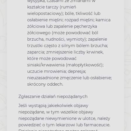
wysypka, czasami ze zmianami w
kształcie tarczy (rumień
wielopostaciowy); bóle, tkliwość lub
osłabienie mięśni; rozpad mięśni; kamica
żółciowa lub zapalenie pęcherzyka
żółciowego (może powodować ból
brzucha, nudności, wymioty); zapalenie
trzustki często z silnym bólem brzucha;
zaparcia; zmniejszenie liczby krwinek,
które może powodować
siniaki/krwawienia (małopłytkowość);
uczucie mrowienia; depresja;
nieuzasadnione zmęczenie lub osłabienie;
skrócony oddech.
Zgłaszanie działań niepożądanych
Jeśli wystąpią jakiekolwiek objawy
niepożądane, w tym wszelkie objawy
niepożądane niewymienione w ulotce, należy
powiedzieć o tym lekarzowi lub farmaceucie.