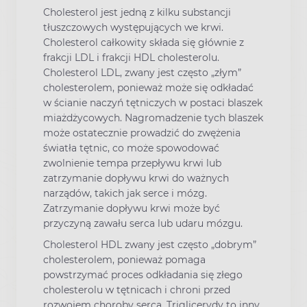
Cholesterol jest jedną z kilku substancji
tłuszczowych występujących we krwi.
Cholesterol całkowity składa się głównie z
frakcji LDL i frakcji HDL cholesterolu.
Cholesterol LDL, zwany jest często „złym”
cholesterolem, ponieważ może się odkładać
w ścianie naczyń tętniczych w postaci blaszek
miażdżycowych. Nagromadzenie tych blaszek
może ostatecznie prowadzić do zwężenia
światła tętnic, co może spowodować
zwolnienie tempa przepływu krwi lub
zatrzymanie dopływu krwi do ważnych
narządów, takich jak serce i mózg.
Zatrzymanie dopływu krwi może być
przyczyną zawału serca lub udaru mózgu.
Cholesterol HDL zwany jest często „dobrym”
cholesterolem, ponieważ pomaga
powstrzymać proces odkładania się złego
cholesterolu w tętnicach i chroni przed
rozwojem choroby serca. Triglicerydy to inny