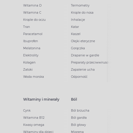
Witamina D
Termometry
Witamina C
Krople do nosa
Krople do oczu
Inhalacje
Tran
Katar
Paracetamol
Kaszel
Ibuprofen
Olejki eteryczne
Melatonina
Gorączka
Elektrolity
Drapanie w gardle
Kolagen
Preparaty przeciwwirusowe
Zatoki
Zapalenie ucha
Woda morska
Odporność
Witaminy i minerały
Ból
Cynk
Ból brzucha
Witamina B12
Ból gardła
Kwasy omega
Ból głowy
Witaminy dla dzieci
Migrena