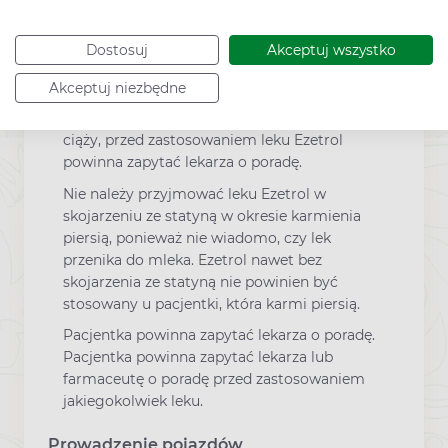
natychmiast przerwać przyjmowanie obydwu
leków i skontaktować się z lekarzem.
Dostosuj
Akceptuj wszystko
Brak danych klinicznych dotyczących
Akceptuj niezbędne
stosowania leku Ezetrol bez stosowania
statyny podczas ciąży. Jeśli pacjentka jest w
ciąży, przed zastosowaniem leku Ezetrol
powinna zapytać lekarza o poradę.
Nie należy przyjmować leku Ezetrol w
skojarzeniu ze statyną w okresie karmienia
piersią, ponieważ nie wiadomo, czy lek
przenika do mleka. Ezetrol nawet bez
skojarzenia ze statyną nie powinien być
stosowany u pacjentki, która karmi piersią.
Pacjentka powinna zapytać lekarza o poradę.
Pacjentka powinna zapytać lekarza lub
farmaceutę o poradę przed zastosowaniem
jakiegokolwiek leku.
Prowadzenie pojazdów