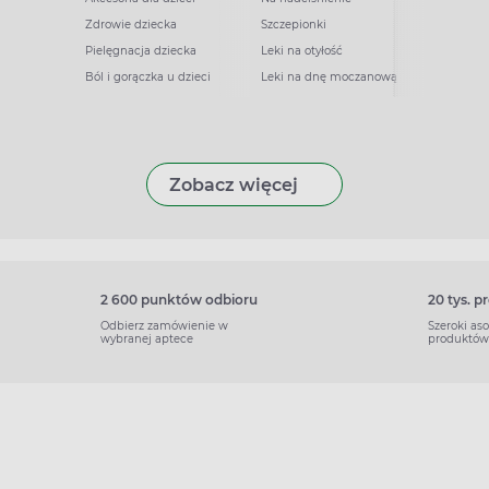
Zdrowie dziecka
Szczepionki
Pielęgnacja dziecka
Leki na otyłość
Ból i gorączka u dzieci
Leki na dnę moczanową
Zobacz więcej
2 600 punktów odbioru
20 tys. 
Odbierz zamówienie w
Szeroki as
wybranej aptece
produktów