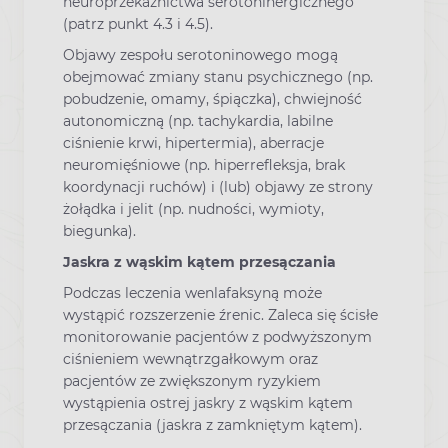
neuroprzekaźnictwa serotoninergicznego
(patrz punkt 4.3 i 4.5).
Objawy zespołu serotoninowego mogą
obejmować zmiany stanu psychicznego (np.
pobudzenie, omamy, śpiączka), chwiejność
autonomiczną (np. tachykardia, labilne
ciśnienie krwi, hipertermia), aberracje
neuromięśniowe (np. hiperrefleksja, brak
koordynacji ruchów) i (lub) objawy ze strony
żołądka i jelit (np. nudności, wymioty,
biegunka).
Jaskra z wąskim kątem przesączania
Podczas leczenia wenlafaksyną może
wystąpić rozszerzenie źrenic. Zaleca się ścisłe
monitorowanie pacjentów z podwyższonym
ciśnieniem wewnątrzgałkowym oraz
pacjentów ze zwiększonym ryzykiem
wystąpienia ostrej jaskry z wąskim kątem
przesączania (jaskra z zamkniętym kątem).