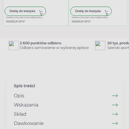
Dodaj do koszyka
Dodaj do koszyka
Podana cena jest ceną maksymalną
Podana cena jest ceną maksymalną
Dowiedz się więcej
Dowiedz się więcej
2 600 punktów odbioru
20 tys. pro
Odbierz zamówienie w wybranej aptece
Szeroki aso
Spis treści
Opis
Wskazania
Skład
Dawkowanie