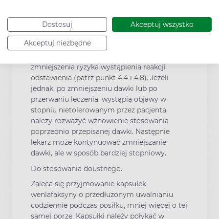
Należy unikać nagłego odstawienia produktu.
W przypadku przerywania terapii
Dostosuj
Akceptuj wszystko
wenlafaksyną, zaleca się stopniowe
Akceptuj niezbędne
zmniejszanie dawki przez okres co najmniej
jednego do dwóch tygodni, w celu
zmniejszenia ryzyka wystąpienia reakcji
odstawienia (patrz punkt 4.4 i 4.8). Jeżeli
jednak, po zmniejszeniu dawki lub po
przerwaniu leczenia, wystąpią objawy w
stopniu nietolerowanym przez pacjenta,
należy rozważyć wznowienie stosowania
poprzednio przepisanej dawki. Następnie
lekarz może kontynuować zmniejszanie
dawki, ale w sposób bardziej stopniowy.
Do stosowania doustnego.
Zaleca się przyjmowanie kapsułek
wenlafaksyny o przedłużonym uwalnianiu
codziennie podczas posiłku, mniej więcej o tej
samej porze. Kapsułki należy połykać w