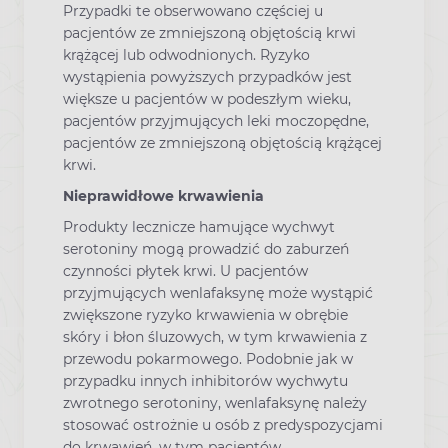
Przypadki te obserwowano częściej u
pacjentów ze zmniejszoną objętością krwi
krążącej lub odwodnionych. Ryzyko
wystąpienia powyższych przypadków jest
większe u pacjentów w podeszłym wieku,
pacjentów przyjmujących leki moczopędne,
pacjentów ze zmniejszoną objętością krążącej
krwi.
Nieprawidłowe krwawienia
Produkty lecznicze hamujące wychwyt
serotoniny mogą prowadzić do zaburzeń
czynności płytek krwi. U pacjentów
przyjmujących wenlafaksynę może wystąpić
zwiększone ryzyko krwawienia w obrębie
skóry i błon śluzowych, w tym krwawienia z
przewodu pokarmowego. Podobnie jak w
przypadku innych inhibitorów wychwytu
zwrotnego serotoniny, wenlafaksynę należy
stosować ostrożnie u osób z predyspozycjami
do krwawień, w tym pacjentów