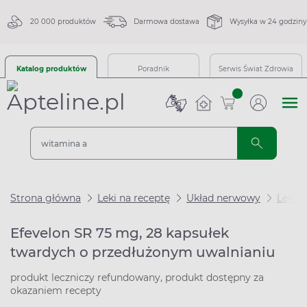
20 000 produktów
Darmowa dostawa
Wysyłka w 24 godziny
Katalog produktów
Poradnik
Serwis Świat Zdrowia
sztuk
Strona główna
Leki na receptę
Układ nerwowy
Leki n
Efevelon SR 75 mg, 28 kapsułek
twardych o przedłużonym uwalnianiu
produkt leczniczy refundowany, produkt dostępny za
okazaniem recepty