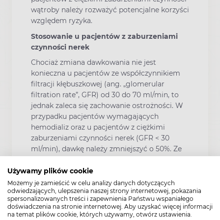
wątroby należy rozważyć potencjalne korzyści
względem ryzyka.
Stosowanie u pacjentów z zaburzeniami
czynności nerek
Chociaż zmiana dawkowania nie jest
konieczna u pacjentów ze współczynnikiem
filtracji kłębuszkowej (ang. „glomerular
filtration rate”, GFR) od 30 do 70 ml/min, to
jednak zaleca się zachowanie ostrożności. W
przypadku pacjentów wymagających
hemodializ oraz u pacjentów z ciężkimi
zaburzeniami czynności nerek (GFR < 30
ml/min), dawkę należy zmniejszyć o 50%. Ze
względu na występującą u tych pacjentów
zmienność osobniczą wartości klirensu, może
Używamy plików cookie
być konieczne indywidualne dostosowanie
Możemy je zamieścić w celu analizy danych dotyczących
odwiedzających, ulepszenia naszej strony internetowej, pokazania
dawkowania.
spersonalizowanych treści i zapewnienia Państwu wspaniałego
doświadczenia na stronie internetowej. Aby uzyskać więcej informacji
Objawy odstawienia obserwowane w
na temat plików cookie, których używamy, otwórz ustawienia.
trakcie przerywania terapii wenlafaksyną