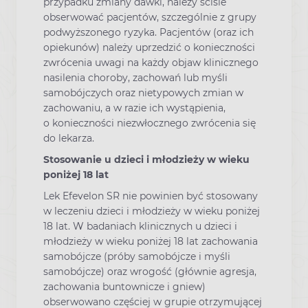
przypadku zmiany dawki, należy ściśle
obserwować pacjentów, szczególnie z grupy
podwyższonego ryzyka. Pacjentów (oraz ich
opiekunów) należy uprzedzić o konieczności
zwrócenia uwagi na każdy objaw klinicznego
nasilenia choroby, zachowań lub myśli
samobójczych oraz nietypowych zmian w
zachowaniu, a w razie ich wystąpienia,
o konieczności niezwłocznego zwrócenia się
do lekarza.
Stosowanie u dzieci i młodzieży w wieku
poniżej 18 lat
Lek Efevelon SR nie powinien być stosowany
w leczeniu dzieci i młodzieży w wieku poniżej
18 lat. W badaniach klinicznych u dzieci i
młodzieży w wieku poniżej 18 lat zachowania
samobójcze (próby samobójcze i myśli
samobójcze) oraz wrogość (głównie agresja,
zachowania buntownicze i gniew)
obserwowano częściej w grupie otrzymującej