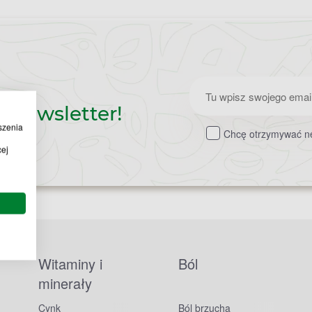
Zapisz
z newsletter!
do
szenia
Chcę otrzymywać ne
newslettera
cej
Witaminy i
Ból
minerały
Cynk
Ból brzucha