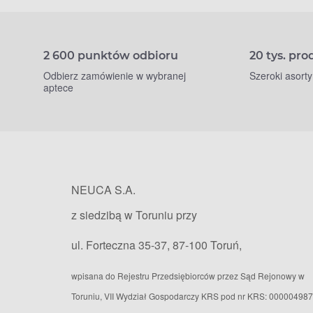
2 600 punktów odbioru
20 tys. pr
Odbierz zamówienie w wybranej
Szeroki asort
aptece
NEUCA S.A.
z siedzibą w Toruniu przy
ul. Forteczna 35-37, 87-100 Toruń,
wpisana do Rejestru Przedsiębiorców przez Sąd Rejonowy w
Toruniu, VII Wydział Gospodarczy KRS pod nr KRS: 000004987