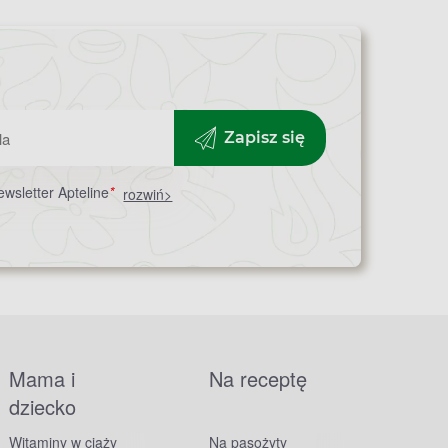
Zapisz się
wsletter Apteline
*
rozwiń>
Mama i
Na receptę
dziecko
Witaminy w ciąży
Na pasożyty