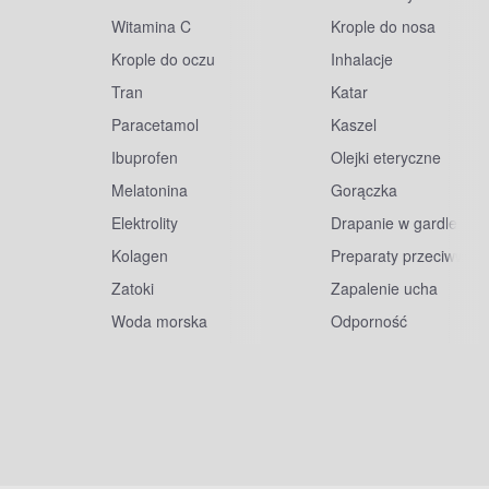
Witamina C
Krople do nosa
Krople do oczu
Inhalacje
Tran
Katar
Paracetamol
Kaszel
Ibuprofen
Olejki eteryczne
Melatonina
Gorączka
Elektrolity
Drapanie w gardle
Kolagen
Preparaty przeciwwiru
Zatoki
Zapalenie ucha
Woda morska
Odporność