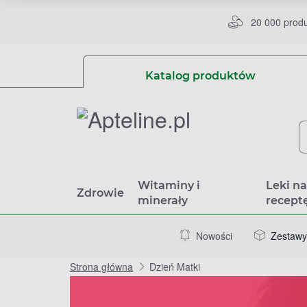
20 000 prod
Katalog produktów
Witaminy i
Leki n
Zdrowie
minerały
recept
Nowości
Zestawy
Strona główna
Dzień Matki