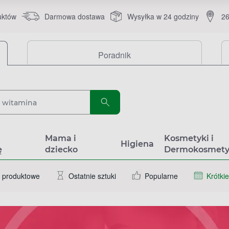
uktów
Darmowa dostawa
Wysyłka w 24 godziny
26
Poradnik
a
Mama i
Kosmetyki i
Higiena
ę
dziecko
Dermokosmety
 produktowe
Ostatnie sztuki
Popularne
Krótkie