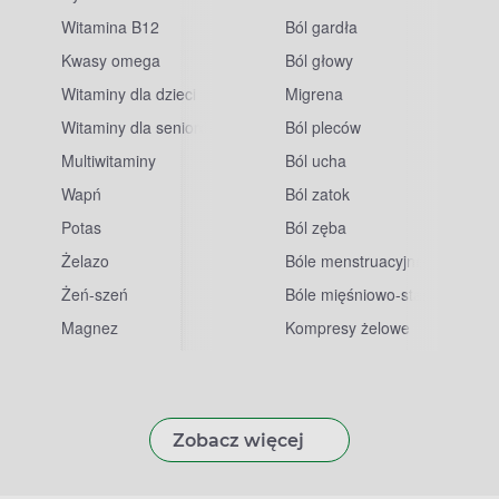
Witamina B12
Ból gardła
Kwasy omega
Ból głowy
Witaminy dla dzieci
Migrena
Witaminy dla seniorów
Ból pleców
Multiwitaminy
Ból ucha
Wapń
Ból zatok
Potas
Ból zęba
sowe
Żelazo
Bóle menstruacyjne
Żeń-szeń
Bóle mięśniowo-stawowe
Magnez
Kompresy żelowe
Zobacz więcej