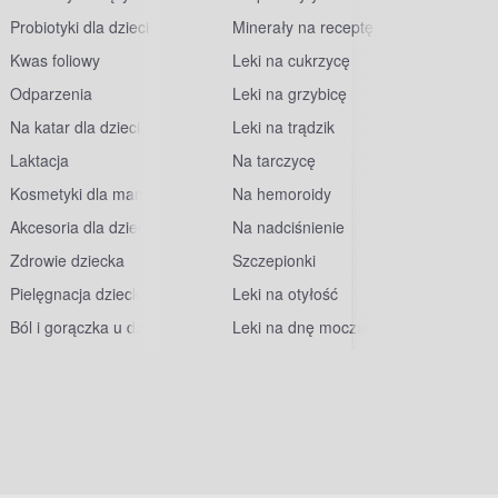
Probiotyki dla dzieci
Minerały na receptę
Kwas foliowy
Leki na cukrzycę
Odparzenia
Leki na grzybicę
Na katar dla dzieci
Leki na trądzik
Laktacja
Na tarczycę
Kosmetyki dla mam
Na hemoroidy
Akcesoria dla dzieci
Na nadciśnienie
Zdrowie dziecka
Szczepionki
Pielęgnacja dziecka
Leki na otyłość
Ból i gorączka u dzieci
Leki na dnę moczanową