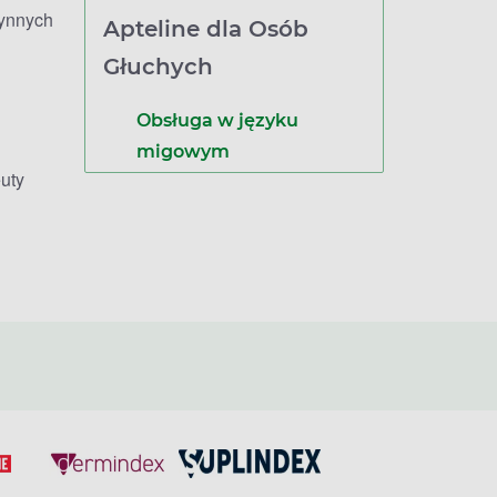
zynnych
Apteline dla Osób
Głuchych
Obsługa w języku
migowym
uty