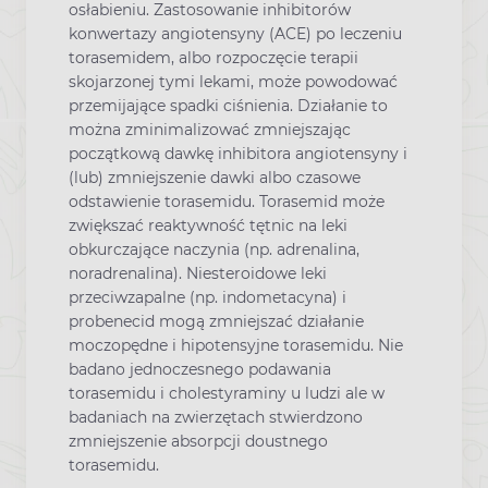
osłabieniu. Zastosowanie inhibitorów
konwertazy angiotensyny (ACE) po leczeniu
torasemidem, albo rozpoczęcie terapii
skojarzonej tymi lekami, może powodować
przemijające spadki ciśnienia. Działanie to
można zminimalizować zmniejszając
początkową dawkę inhibitora angiotensyny i
(lub) zmniejszenie dawki albo czasowe
odstawienie torasemidu. Torasemid może
zwiększać reaktywność tętnic na leki
obkurczające naczynia (np. adrenalina,
noradrenalina). Niesteroidowe leki
przeciwzapalne (np. indometacyna) i
probenecid mogą zmniejszać działanie
moczopędne i hipotensyjne torasemidu. Nie
badano jednoczesnego podawania
torasemidu i cholestyraminy u ludzi ale w
badaniach na zwierzętach stwierdzono
zmniejszenie absorpcji doustnego
torasemidu.