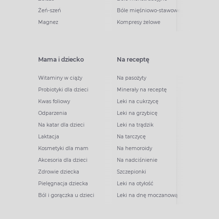
Żeń-szeń
Bóle mięśniowo-stawowe
Magnez
Kompresy żelowe
Mama i dziecko
Na receptę
Witaminy w ciąży
Na pasożyty
Probiotyki dla dzieci
Minerały na receptę
Kwas foliowy
Leki na cukrzycę
Odparzenia
Leki na grzybicę
Na katar dla dzieci
Leki na trądzik
Laktacja
Na tarczycę
Kosmetyki dla mam
Na hemoroidy
Akcesoria dla dzieci
Na nadciśnienie
Zdrowie dziecka
Szczepionki
Pielęgnacja dziecka
Leki na otyłość
Ból i gorączka u dzieci
Leki na dnę moczanową