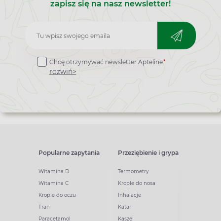
zapisz się na nasz newsletter!
Zapisz
do
Chcę otrzymywać newsletter Apteline
*
newslettera
rozwiń>
Popularne zapytania
Przeziębienie i grypa
Witamina D
Termometry
Witamina C
Krople do nosa
Krople do oczu
Inhalacje
Tran
Katar
Paracetamol
Kaszel