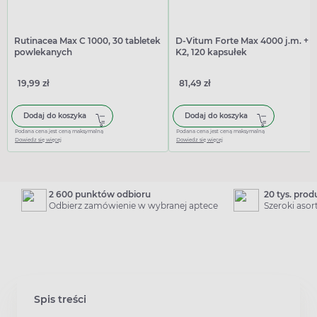
Rutinacea Max C 1000, 30 tabletek
D-Vitum Forte Max 4000 j.m. +
powlekanych
K2, 120 kapsułek
19,99 zł
81,49 zł
Dodaj do koszyka
Dodaj do koszyka
Podana cena jest ceną maksymalną
Podana cena jest ceną maksymalną
Dowiedz się więcej
Dowiedz się więcej
2 600 punktów odbioru
20 tys. pro
Odbierz zamówienie w wybranej aptece
Szeroki aso
Spis treści