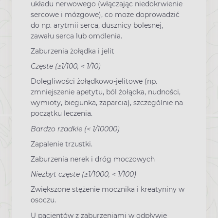
układu nerwowego (włączając niedokrwienie
sercowe i mózgowe), co może doprowadzić
do np. arytmii serca, dusznicy bolesnej,
zawału serca lub omdlenia.
Zaburzenia żołądka i jelit
Częste (≥1/100, < 1/10)
Dolegliwości żołądkowo-jelitowe (np.
zmniejszenie apetytu, ból żołądka, nudności,
wymioty, biegunka, zaparcia), szczególnie na
początku leczenia.
Bardzo rzadkie (< 1/10000)
Zapalenie trzustki.
Zaburzenia nerek i dróg moczowych
Niezbyt częste (≥1/1000, < 1/100)
Zwiększone stężenie mocznika i kreatyniny w
osoczu.
U pacjentów z zaburzeniami w odpływie