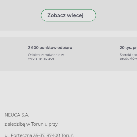
Zobacz więcej
2 600 punktów odbioru
20 tys. 
Odbierz zamówienie w
Szeroki as
wybranej aptece
produktów
NEUCA S.A.
z siedzibą w Toruniu przy
ul. Forteczna 35-37, 87-100 Toruń,