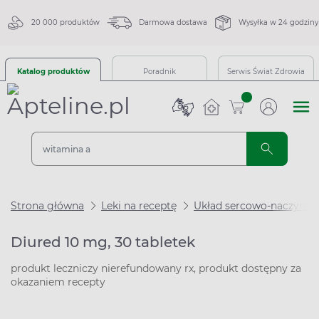
20 000 produktów
Darmowa dostawa
Wysyłka w 24 godziny
Katalog produktów
Poradnik
Serwis Świat Zdrowia
sztuk
Strona główna
Leki na receptę
Układ sercowo-naczynio
Diured 10 mg, 30 tabletek
produkt leczniczy nierefundowany rx, produkt dostępny za
okazaniem recepty