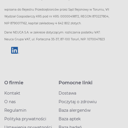
wpisana do Rejestru Przedsiębiorców przez Sąd Rejonowy w Toruniu, VII
Wydział Gospodarczy KRS pod nr KRS: 0000049872, REGON 870227804,
NIP 8790017162, kapitał zakładowy 4 642 802 złotych.
Dane NEUCA S.A. w zakresie dotyczącym: rozliczania podatku VAT:
Neuca Grupa VAT, ul. Forteczna 35-37, 87-100 Toruń, NIP: 1070047823
O firmie
Pomocne linki
Kontakt
Dostawa
O nas
Poczytaj o zdrowiu
Regulamin
Baza alergenów
Polityka prywatności
Baza aptek
Ustawienia prywatności
Baza badań