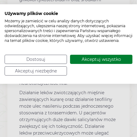
przeczyszczającymi może powodować
zwiększenie wydalania potasu z moczem.
Używamy plików cookie
Podobnie jak w przypadku innych leków
Możemy je zamieścić w celu analizy danych dotyczących
odwiedzających, ulepszenia naszej strony internetowej, pokazania
diuretycznych, może wystąpić nasilenie
spersonalizowanych treści i zapewnienia Państwu wspaniałego
działania obniżającego ciśnienie krwi podczas
doświadczenia na stronie internetowej. Aby uzyskać więcej informacji
podawania jednocześnie innych leków
na temat plików cookie, których używamy, otwórz ustawienia.
przeciwnadciśnieniowych.
Torasemid, zwłaszcza w dużych dawkach,
Dostosuj
Akceptuj wszystko
może zwiększać toksyczność antybiotyków
aminoglikozydowych, cisplatyny,
Akceptuj niezbędne
neurotoksyczność cefalosporyn oraz kardio- i
neurotoksyczność litu.
Działanie leków zwiotczających mięśnie
zawierających kurarę oraz działanie teofiliny
może ulec nasileniu podczas jednoczesnego
stosowania z torasemidem. U pacjentów
otrzymujących duże dawki salicylanów może
zwiększyć się ich toksyczność. Działanie
leków przeciwcukrzycowych może ulegać