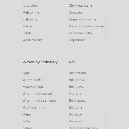
Ibuprofen
Olejki eteryczne
Melatonina
Gorączka
Elektrolity
Drapanie w gardle
Kolagen
Preparaty przeciwwirusowe
Zatoki
Zapalenie ucha
Woda morska
Odporność
Witaminy i minerały
Ból
Cynk
Ból brzucha
Witamina B12
Ból gardła
Kwasy omega
Ból głowy
Witaminy dla dzieci
Migrena
Witaminy dla seniorów
Ból pleców
Multiwitaminy
Ból ucha
Wapń
Ból zatok
Potas
Ból zęba
Żelazo
Bóle menstruacyjne