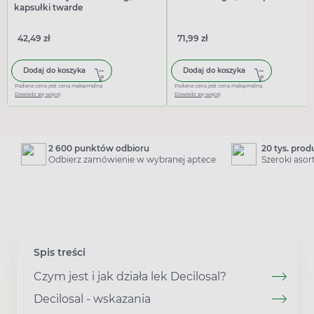
kapsułki twarde
42,49 zł
71,99 zł
Dodaj do koszyka
Dodaj do koszyka
Podana cena jest ceną maksymalną
Podana cena jest ceną maksymalną
Dowiedz się więcej
Dowiedz się więcej
2 600 punktów odbioru
20 tys. pro
Odbierz zamówienie w wybranej aptece
Szeroki aso
Spis treści
Czym jest i jak działa lek Decilosal?
Decilosal - wskazania