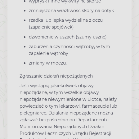
wyprysk i inne wykwity na skórze
zmniejszona wrażliwość skóry na dotyk
rzadka lub lepka wydzielina z oczu
(zapalenie spojówek)
dzwonienie w uszach (szumy uszne)
zaburzenia czynności wątroby, w tym
zapalenie wątroby
zmiany w moczu.
Zgłaszanie działań niepożądanych
Jeśli wystąpią jakiekolwiek objawy
niepożądane, w tym wszelkie objawy
niepożądane niewymienione w ulotce, należy
powiedzieć o tym lekarzowi, farmaceucie lub
pielęgniarce. Działania niepożądane można
zgłaszać bezpośrednio do Departamentu
Monitorowania Niepożądanych Działań
Produktów Leczniczych Urzędu Rejestracji