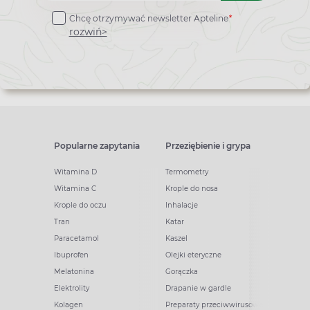
do
Chcę otrzymywać newsletter Apteline
*
newslettera
rozwiń>
Popularne zapytania
Przeziębienie i grypa
Witamina D
Termometry
Witamina C
Krople do nosa
Krople do oczu
Inhalacje
Tran
Katar
Paracetamol
Kaszel
Ibuprofen
Olejki eteryczne
Melatonina
Gorączka
Elektrolity
Drapanie w gardle
Kolagen
Preparaty przeciwwirusowe