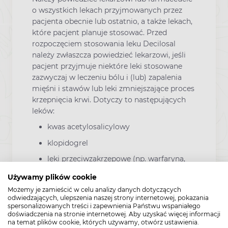
o wszystkich lekach przyjmowanych przez
pacjenta obecnie lub ostatnio, a także lekach,
które pacjent planuje stosować. Przed
rozpoczęciem stosowania leku Decilosal
należy zwłaszcza powiedzieć lekarzowi, jeśli
pacjent przyjmuje niektóre leki stosowane
zazwyczaj w leczeniu bólu i (lub) zapalenia
mięśni i stawów lub leki zmniejszające proces
krzepnięcia krwi. Dotyczy to następujących
leków:
kwas acetylosalicylowy
klopidogrel
leki przeciwzakrzepowe (np. warfaryna,
dabigatran, rywaroksaban, apiksaban lub
Używamy plików cookie
heparyny niskocząteczkowe). Jeśli
Możemy je zamieścić w celu analizy danych dotyczących
pacjent stosuje którykolwiek z tych
odwiedzających, ulepszenia naszej strony internetowej, pokazania
leków, lekarz może zalecić wykonanie
spersonalizowanych treści i zapewnienia Państwu wspaniałego
pewnych rutynowych badań krwi.
doświadczenia na stronie internetowej. Aby uzyskać więcej informacji
na temat plików cookie, których używamy, otwórz ustawienia.
Niektóre jednocześnie stosowane leki i