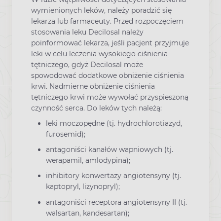
wymienionych leków, należy poradzić się
lekarza lub farmaceuty. Przed rozpoczęciem
stosowania leku Decilosal należy
poinformować lekarza, jeśli pacjent przyjmuje
leki w celu leczenia wysokiego ciśnienia
tętniczego, gdyż Decilosal może
spowodować dodatkowe obniżenie ciśnienia
krwi. Nadmierne obniżenie ciśnienia
tętniczego krwi może wywołać przyspieszoną
czynność serca. Do leków tych należą:
leki moczopędne (tj. hydrochlorotiazyd,
furosemid);
antagoniści kanałów wapniowych (tj.
werapamil, amlodypina);
inhibitory konwertazy angiotensyny (tj.
kaptopryl, lizynopryl);
antagoniści receptora angiotensyny II (tj.
walsartan, kandesartan);