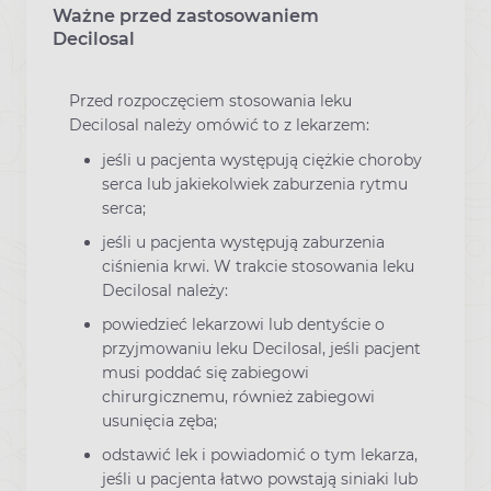
Ważne przed zastosowaniem
Ostrzeżenia dotyczące stosowania leku
Decilosal
Przed rozpoczęciem stosowania leku
Decilosal należy omówić to z lekarzem:
jeśli u pacjenta występują ciężkie choroby
serca lub jakiekolwiek zaburzenia rytmu
serca;
jeśli u pacjenta występują zaburzenia
ciśnienia krwi. W trakcie stosowania leku
Decilosal należy:
powiedzieć lekarzowi lub dentyście o
przyjmowaniu leku Decilosal, jeśli pacjent
musi poddać się zabiegowi
chirurgicznemu, również zabiegowi
usunięcia zęba;
odstawić lek i powiadomić o tym lekarza,
jeśli u pacjenta łatwo powstają siniaki lub