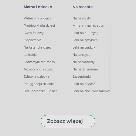
Mama i dziecko
Na receptę
Witaminy w ciąży
Na pasożyty
Probiotyki dla dzieci
Minerały na receptę
Kwas foliowy
Leki na cukrzycę
Odparzenia
Leki na grzybicę
Na katar dla dzieci
Leki na trądzik
Laktacja
Na tarczycę
Kosmetyki dla mam
Na hemoroidy
Akcesoria dla dzieci
Na nadciśnienie
Zdrowie dziecka
Szczepionki
Pielęgnacja dziecka
Leki na otyłość
Ból i gorączka u dzieci
Leki na dnę moczanową
Zobacz więcej