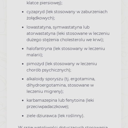
klatce piersiowej);
cyzapryd (lek stosowany w zaburzeniach
żołądkowych);
lowastatyna, symwastatyna lub
atorwastatyna (leki stosowane w leczeniu
dużego stężenia cholesterolu we krwi);
halofantryna (lek stosowany w leczeniu
malarii);
pimozyd (lek stosowany w leczeniu
chorób psychicznych);
alkaloidy sporyszu (tj. ergotamina,
dihydroergotamina, stosowane w
leczeniu migreny);
karbamazepina lub fenytoina (leki
przeciwpadaczkowe);
ziele dziurawca (lek roślinny).
W razie wątpliwości dotyczących stosowania