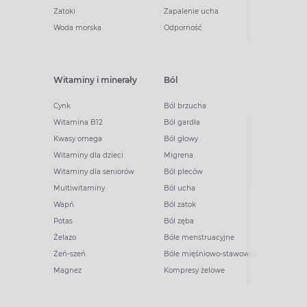
Zatoki
Zapalenie ucha
Woda morska
Odporność
Witaminy i minerały
Ból
Cynk
Ból brzucha
Witamina B12
Ból gardła
Kwasy omega
Ból głowy
Witaminy dla dzieci
Migrena
Witaminy dla seniorów
Ból pleców
Multiwitaminy
Ból ucha
Wapń
Ból zatok
Potas
Ból zęba
Żelazo
Bóle menstruacyjne
Żeń-szeń
Bóle mięśniowo-stawowe
Magnez
Kompresy żelowe