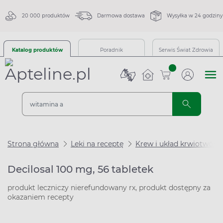
20 000 produktów
Darmowa dostawa
Wysyłka w 24 godziny
Katalog produktów
Poradnik
Serwis Świat Zdrowia
sztuk
Strona główna
Leki na receptę
Krew i układ krwiotwórc
Decilosal 100 mg, 56 tabletek
produkt leczniczy nierefundowany rx, produkt dostępny za
okazaniem recepty