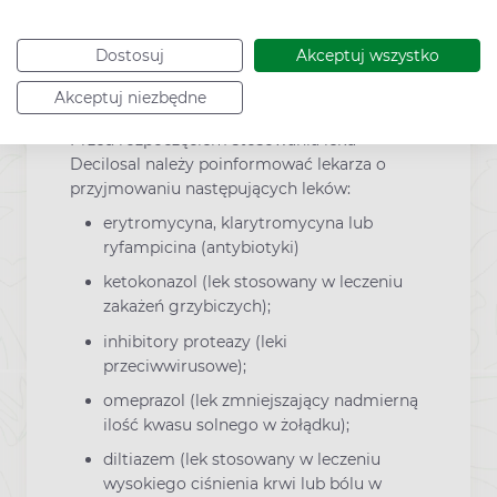
Decilosal mogą wzajemnie zaburzać
swoje działanie. Mogą np. nasilać
Dostosuj
Akceptuj wszystko
działania niepożądane lub zmniejszać
skuteczność.
Akceptuj niezbędne
Przed rozpoczęciem stosowania leku
Decilosal należy poinformować lekarza o
przyjmowaniu następujących leków:
erytromycyna, klarytromycyna lub
ryfampicina (antybiotyki)
ketokonazol (lek stosowany w leczeniu
zakażeń grzybiczych);
inhibitory proteazy (leki
przeciwwirusowe);
omeprazol (lek zmniejszający nadmierną
ilość kwasu solnego w żołądku);
diltiazem (lek stosowany w leczeniu
wysokiego ciśnienia krwi lub bólu w