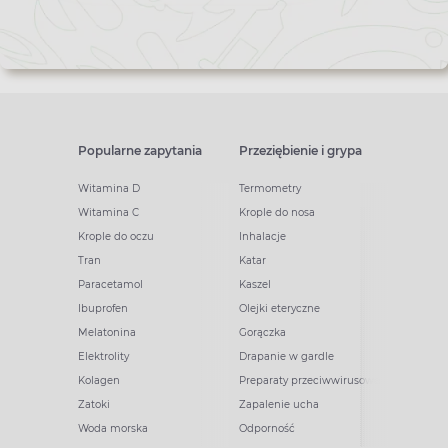
Popularne zapytania
Przeziębienie i grypa
Witamina D
Termometry
Witamina C
Krople do nosa
Krople do oczu
Inhalacje
Tran
Katar
Paracetamol
Kaszel
Ibuprofen
Olejki eteryczne
Melatonina
Gorączka
Elektrolity
Drapanie w gardle
Kolagen
Preparaty przeciwwirusowe
Zatoki
Zapalenie ucha
Woda morska
Odporność