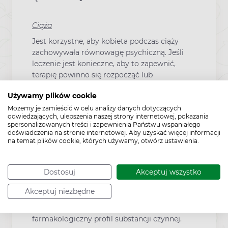
Ciąża
Jest korzystne, aby kobieta podczas ciąży
zachowywała równowagę psychiczną. Jeśli
leczenie jest konieczne, aby to zapewnić,
terapię powinno się rozpocząć lub
kontynuować za pomocą niezbędnej dawki
Używamy plików cookie
przez całą ciążę, jeżeli to możliwe, w
monoterapii.
Możemy je zamieścić w celu analizy danych dotyczących
odwiedzających, ulepszenia naszej strony internetowej, pokazania
Wyniki badań na zwierzętach nie niepokoją,
spersonalizowanych treści i zapewnienia Państwu wspaniałego
doświadczenia na stronie internetowej. Aby uzyskać więcej informacji
ale kliniczne dane są niedostateczne.
na temat plików cookie, których używamy, otwórz ustawienia.
Z tego względu zaleca się unikanie
stosowania tianeptyny w jakimkolwiek
Dostosuj
Akceptuj wszystko
okresie ciąży. Jeśli rozpoczęcie lub
kontynuowanie leczenia tianeptyną okazuje
Akceptuj niezbędne
się korzystne podczas ciąży, monitorując
noworodka należy wziąć pod uwagę
farmakologiczny profil substancji czynnej.