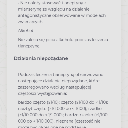
• Nie należy stosować tianeptyny z
mianseryną ze względu na działanie
antagonistyczne obserwowane w modelach
zwierzęcych.
Alkohol
Nie zaleca się picia alkoholu podczas leczenia
tianeptyną.
Działania niepożądane
Podczas leczenia tianeptyną obserwowano
następujące działania niepożądane, które
zaszeregowano według następującej
częstości występowania:
bardzo często (≥1/10); często (≥1/100 do < 1/10);
niezbyt często (≥1/1 000 do < 1/100); rzadko
(≥1/10 000 do < 1/1 000); bardzo rzadko (≥1/100
000 do < 1/10 000), nieznana (częstość nie
może być określona na podstawie