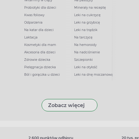
Witaminy w ciąży
Na pasożyty
Probiotyki dla dzieci
Minerały na receptę
Kwas foliowy
Leki na cukrzycę
Odparzenia
Leki na grzybicę
Na katar dla dzieci
Leki na trądzik
Laktacja
Na tarczycę
Kosmetyki dla mam
Na hemoroidy
Akcesoria dla dzieci
Na nadciśnienie
Zdrowie dziecka
Szczepionki
Pielęgnacja dziecka
Leki na otyłość
Ból i gorączka u dzieci
Leki na dnę moczanową
Zobacz więcej
2 600 punktów odbioru
20 tys. 