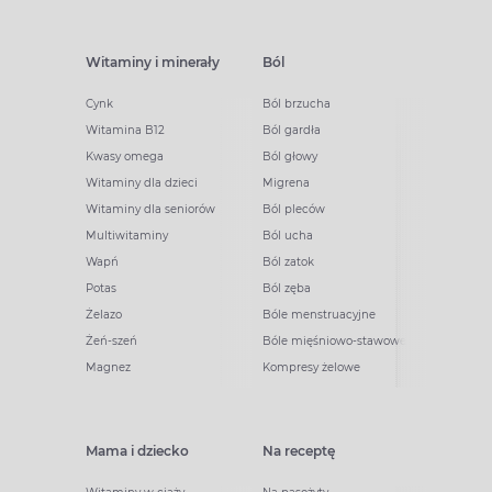
Witaminy i minerały
Ból
Cynk
Ból brzucha
Witamina B12
Ból gardła
Kwasy omega
Ból głowy
Witaminy dla dzieci
Migrena
Witaminy dla seniorów
Ból pleców
Multiwitaminy
Ból ucha
Wapń
Ból zatok
Potas
Ból zęba
Żelazo
Bóle menstruacyjne
Żeń-szeń
Bóle mięśniowo-stawowe
Magnez
Kompresy żelowe
Mama i dziecko
Na receptę