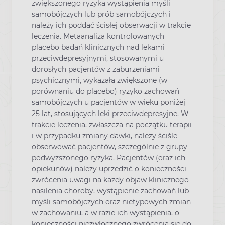
zwiększonego ryzyka wystąpienia myśli
samobójczych lub prób samobójczych i
należy ich poddać ścisłej obserwacji w trakcie
leczenia. Metaanaliza kontrolowanych
placebo badań klinicznych nad lekami
przeciwdepresyjnymi, stosowanymi u
dorosłych pacjentów z zaburzeniami
psychicznymi, wykazała zwiększone (w
porównaniu do placebo) ryzyko zachowań
samobójczych u pacjentów w wieku poniżej
25 lat, stosujących leki przeciwdepresyjne. W
trakcie leczenia, zwłaszcza na początku terapii
i w przypadku zmiany dawki, należy ściśle
obserwować pacjentów, szczególnie z grupy
podwyższonego ryzyka. Pacjentów (oraz ich
opiekunów) należy uprzedzić o konieczności
zwrócenia uwagi na każdy objaw klinicznego
nasilenia choroby, wystąpienie zachowań lub
myśli samobójczych oraz nietypowych zmian
w zachowaniu, a w razie ich wystąpienia, o
konieczności niezwłocznego zwrócenia się do