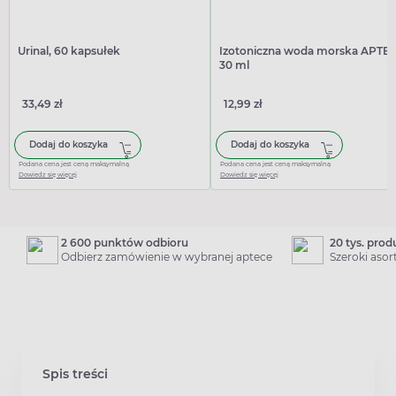
Urinal, 60 kapsułek
Izotoniczna woda morska APTEO
30 ml
33,49 zł
12,99 zł
Dodaj do koszyka
Dodaj do koszyka
Podana cena jest ceną maksymalną
Podana cena jest ceną maksymalną
Dowiedz się więcej
Dowiedz się więcej
2 600 punktów odbioru
20 tys. pro
Odbierz zamówienie w wybranej aptece
Szeroki aso
Spis treści