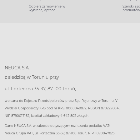
Odbierz zamówienie w
Szeroki as
wybranej aptece
produktów
NEUCA S.A.
z siedzibą w Toruniu przy
ul. Forteczna 35-37, 87-100 Toruń,
wpisana do Rejestru Przedsiębiorców przez Sąd Rejonowy w Toruniu, VII
Wydział Gospodarczy KRS pod nr KRS: 0000049872, REGON 870227804,
NIP 8790017162, kapitał zakładowy 4 642 802 złotych.
Dane NEUCA S.A. w zakresie dotyczącym: rozliczania podatku VAT:
Neuca Grupa VAT, ul. Forteczna 35-37, 87-100 Toruń, NIP: 1070047823