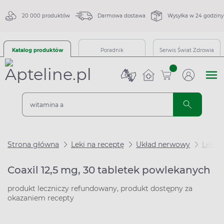
20 000 produktów
Darmowa dostawa
Wysyłka w 24 godziny
Katalog produktów
Poradnik
Serwis Świat Zdrowia
sztuk
Strona główna
Leki na receptę
Układ nerwowy
Leki n
Coaxil 12,5 mg, 30 tabletek powlekanych
produkt leczniczy refundowany, produkt dostępny za
okazaniem recepty