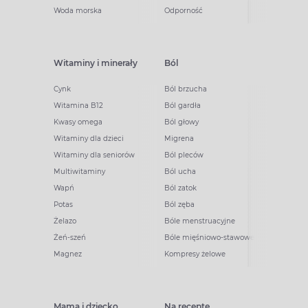
Woda morska
Odporność
Witaminy i minerały
Ból
Cynk
Ból brzucha
Witamina B12
Ból gardła
Kwasy omega
Ból głowy
Witaminy dla dzieci
Migrena
Witaminy dla seniorów
Ból pleców
Multiwitaminy
Ból ucha
Wapń
Ból zatok
Potas
Ból zęba
Żelazo
Bóle menstruacyjne
Żeń-szeń
Bóle mięśniowo-stawowe
Magnez
Kompresy żelowe
Mama i dziecko
Na receptę