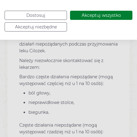
Należy także niezwłocznie skontaktować się z
lekarzem w razie wystąpienia gorączki lub
bólu gardła. Konieczne może okazać się
Dostosuj
Akceptuj wszystko
wykonanie badań krwi, a o dalszym leczeniu
Akceptuj niezbędne
zdecyduje lekarz.
Zgłaszano występowanie następujących
działań niepożądanych podczas przyjmowania
leku Cilozek.
Należy niezwłocznie skontaktować się z
lekarzem:
Bardzo częste działania niepożądane (mogą
występować częściej niż u 1 na 10 osób):
ból głowy,
nieprawidłowe stolce,
biegunka.
Częste działania niepożądane (mogą
występować rzadziej niż u 1 na 10 osób):