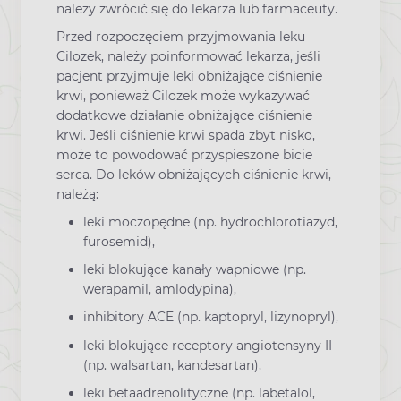
należy zwrócić się do lekarza lub farmaceuty.
Przed rozpoczęciem przyjmowania leku
Cilozek, należy poinformować lekarza, jeśli
pacjent przyjmuje leki obniżające ciśnienie
krwi, ponieważ Cilozek może wykazywać
dodatkowe działanie obniżające ciśnienie
krwi. Jeśli ciśnienie krwi spada zbyt nisko,
może to powodować przyspieszone bicie
serca. Do leków obniżających ciśnienie krwi,
należą:
leki moczopędne (np. hydrochlorotiazyd,
furosemid),
leki blokujące kanały wapniowe (np.
werapamil, amlodypina),
inhibitory ACE (np. kaptopryl, lizynopryl),
leki blokujące receptory angiotensyny II
(np. walsartan, kandesartan),
leki betaadrenolityczne (np. labetalol,