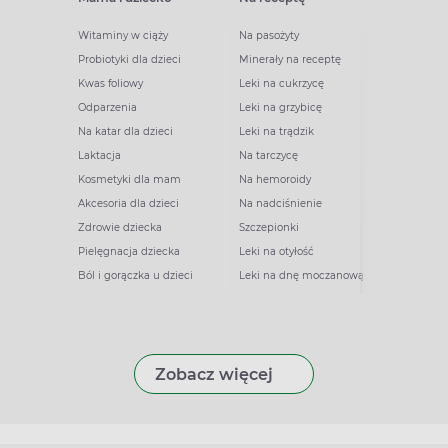
Witaminy w ciąży
Na pasożyty
Probiotyki dla dzieci
Minerały na receptę
Kwas foliowy
Leki na cukrzycę
Odparzenia
Leki na grzybicę
Na katar dla dzieci
Leki na trądzik
Laktacja
Na tarczycę
Kosmetyki dla mam
Na hemoroidy
Akcesoria dla dzieci
Na nadciśnienie
Zdrowie dziecka
Szczepionki
Pielęgnacja dziecka
Leki na otyłość
Ból i gorączka u dzieci
Leki na dnę moczanową
Zobacz więcej