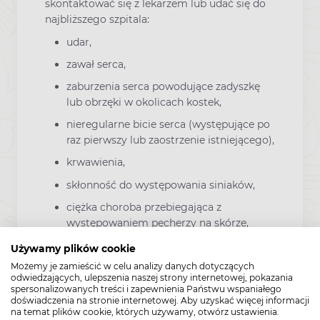
skontaktować się z lekarzem lub udać się do
najbliższego szpitala:
udar,
zawał serca,
zaburzenia serca powodujące zadyszkę
lub obrzęki w okolicach kostek,
nieregularne bicie serca (występujące po
raz pierwszy lub zaostrzenie istniejącego),
krwawienia,
skłonność do występowania siniaków,
ciężka choroba przebiegająca z
występowaniem pęcherzy na skórze,
ustach, oczach oraz narządach płciowych,
Używamy plików cookie
zażółcenie skóry oraz białkówki oczu
Możemy je zamieścić w celu analizy danych dotyczących
wywołane zaburzeniami wątroby oraz
odwiedzających, ulepszenia naszej strony internetowej, pokazania
spersonalizowanych treści i zapewnienia Państwu wspaniałego
krwi (żółtaczka).
doświadczenia na stronie internetowej. Aby uzyskać więcej informacji
na temat plików cookie, których używamy, otwórz ustawienia.