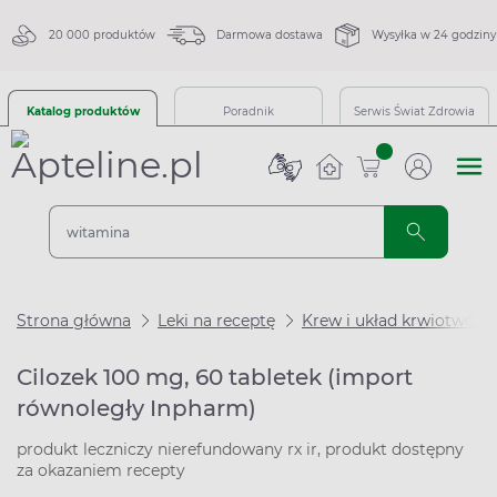
20 000 produktów
Darmowa dostawa
Wysyłka w 24 godziny
Katalog produktów
Poradnik
Serwis Świat Zdrowia
sztuk
Strona główna
Leki na receptę
Krew i układ krwiotwórc
Cilozek 100 mg, 60 tabletek (import
równoległy Inpharm)
produkt leczniczy nierefundowany rx ir, produkt dostępny
za okazaniem recepty