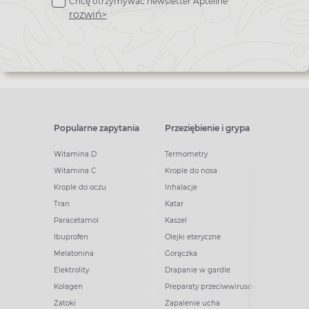
Chcę otrzymywać newsletter Apteline
*
newslettera
rozwiń>
Popularne zapytania
Przeziębienie i grypa
Witamina D
Termometry
Witamina C
Krople do nosa
Krople do oczu
Inhalacje
Tran
Katar
Paracetamol
Kaszel
Ibuprofen
Olejki eteryczne
Melatonina
Gorączka
Elektrolity
Drapanie w gardle
Kolagen
Preparaty przeciwwirusowe
Zatoki
Zapalenie ucha