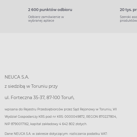
2 600 punktów odbioru
20 tys. 
Odbierz zamówienie w
Szeroki as
wybranej aptece
produktów
NEUCA S.A.
z siedzibą w Toruniu przy
ul. Forteczna 35-37, 87-100 Toruń,
wpisana do Rejestru Przedsiębiorców przez Sąd Rejonowy w Toruniu, VII
Wydział Gospodarczy KRS pod nr KRS: 0000049872, REGON 870227804,
NIP 8790017162, kapitał zakładowy 4 642 802 złotych.
Dane NEUCA S.A. w zakresie dotyczącym: rozliczania podatku VAT: