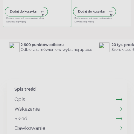
Dodaj do koszyka
Dodaj do koszyka
Podana cena jest ceną maksymalną
Podana cena jest ceną maksymalną
Dowiedz się więcej
Dowiedz się więcej
2 600 punktów odbioru
20 tys. pro
Odbierz zamówienie w wybranej aptece
Szeroki aso
Spis treści
Opis
Wskazania
Skład
Dawkowanie