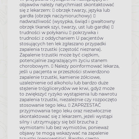
objawów należy natychmiast skontaktować
się z lekarzem:  obrzęk twarzy, języka lub
gardła (obrzęk naczynioruchowy) 
nadwrażliwość (wysypka, świąd i gwałtowny
obrzęk tkanek szyi, twarzy, ust lub gardła) 
trudności w połykaniu  pokrzywka i
trudności z oddychaniem U pacjentów
stosujących ten lek zgłaszano przypadki
zapalenia trzustki (częstość nieznana).
Zapalenie trzustki może być ciężkim,
potencjalnie zagrażającym życiu stanem
chorobowym.  Należy poinformować lekarza,
jeśli u pacjenta w przeszłości stwierdzono
zapalenie trzustki, kamienie żółciowe,
uzależnienie od alkoholu lub bardzo duże
stężenie trójglicerydów we krwi, gdyż może
to zwiększyć ryzyko wystąpienia lub nawrotu
zapalenia trzustki, niezależnie czy rozpoczęto
stosowanie tego leku.  ZAPRZESTAĆ
przyjmowania tego leku oraz niezwłocznie
skontaktować się z lekarzem, jeżeli wystąpi
silny i utrzymujący się ból brzucha z
wymiotami lub bez wymiotów, ponieważ
objawy te mogą wskazywać na zapalenie
trzustki (pancreatitis). Bardzo często