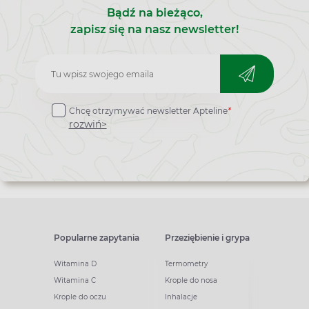
Bądź na bieżąco,
zapisz się na nasz newsletter!
Zapisz
do
Chcę otrzymywać newsletter Apteline
*
newslettera
rozwiń>
Popularne zapytania
Przeziębienie i grypa
Witamina D
Termometry
Witamina C
Krople do nosa
Krople do oczu
Inhalacje