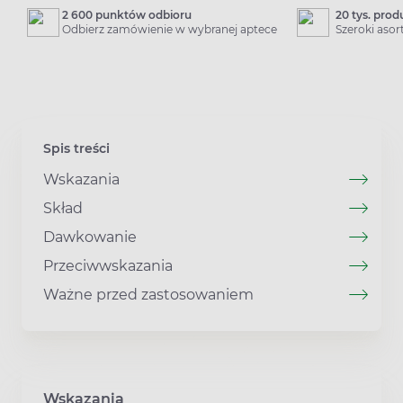
2 600 punktów odbioru
20 tys. pro
Odbierz zamówienie w wybranej aptece
Szeroki aso
Spis treści
Wskazania
Skład
Dawkowanie
Przeciwwskazania
Ważne przed zastosowaniem
Wskazania