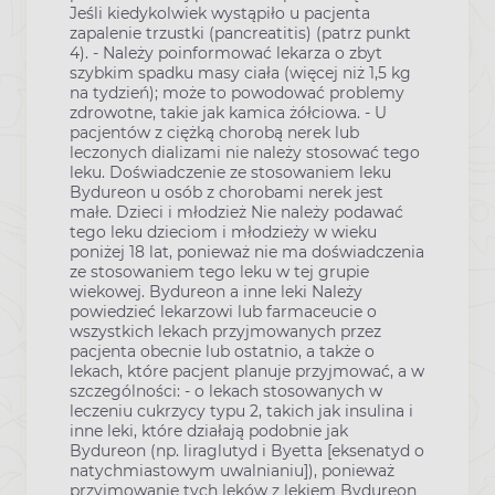
Jeśli kiedykolwiek wystąpiło u pacjenta
zapalenie trzustki (pancreatitis) (patrz punkt
4). - Należy poinformować lekarza o zbyt
szybkim spadku masy ciała (więcej niż 1,5 kg
na tydzień); może to powodować problemy
zdrowotne, takie jak kamica żółciowa. - U
pacjentów z ciężką chorobą nerek lub
leczonych dializami nie należy stosować tego
leku. Doświadczenie ze stosowaniem leku
Bydureon u osób z chorobami nerek jest
małe. Dzieci i młodzież Nie należy podawać
tego leku dzieciom i młodzieży w wieku
poniżej 18 lat, ponieważ nie ma doświadczenia
ze stosowaniem tego leku w tej grupie
wiekowej. Bydureon a inne leki Należy
powiedzieć lekarzowi lub farmaceucie o
wszystkich lekach przyjmowanych przez
pacjenta obecnie lub ostatnio, a także o
lekach, które pacjent planuje przyjmować, a w
szczególności: - o lekach stosowanych w
leczeniu cukrzycy typu 2, takich jak insulina i
inne leki, które działają podobnie jak
Bydureon (np. liraglutyd i Byetta [eksenatyd o
natychmiastowym uwalnianiu]), ponieważ
przyjmowanie tych leków z lekiem Bydureon