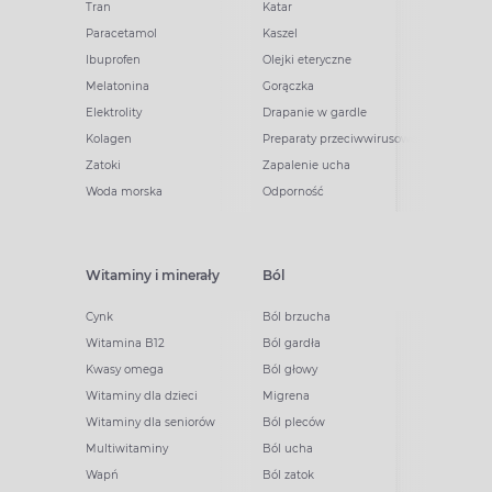
Tran
Katar
Paracetamol
Kaszel
Ibuprofen
Olejki eteryczne
Melatonina
Gorączka
Elektrolity
Drapanie w gardle
Kolagen
Preparaty przeciwwirusowe
Zatoki
Zapalenie ucha
Woda morska
Odporność
Witaminy i minerały
Ból
Cynk
Ból brzucha
Witamina B12
Ból gardła
Kwasy omega
Ból głowy
Witaminy dla dzieci
Migrena
Witaminy dla seniorów
Ból pleców
Multiwitaminy
Ból ucha
Wapń
Ból zatok