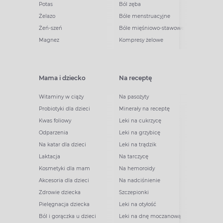
Potas
Ból zęba
Żelazo
Bóle menstruacyjne
Żeń-szeń
Bóle mięśniowo-stawowe
Magnez
Kompresy żelowe
Mama i dziecko
Na receptę
Witaminy w ciąży
Na pasożyty
Probiotyki dla dzieci
Minerały na receptę
Kwas foliowy
Leki na cukrzycę
Odparzenia
Leki na grzybicę
Na katar dla dzieci
Leki na trądzik
Laktacja
Na tarczycę
Kosmetyki dla mam
Na hemoroidy
Akcesoria dla dzieci
Na nadciśnienie
Zdrowie dziecka
Szczepionki
Pielęgnacja dziecka
Leki na otyłość
Ból i gorączka u dzieci
Leki na dnę moczanową