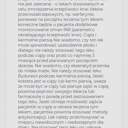
nie jest zalecane; - o lekach stosowanych w
celu zmniejszenia krzepliwości krwi (leków
przeciwzakrzepowych), np. warfarynie,
ponieważ na początku leczenia tym lekiem
konieczne będzie u pacjenta dodatkowe
monitorowanie zmian INR (parametru
określającego krzepliwość krwi). Ciąża i
karmienie piersią Nie wiadomo, czy ten lek
może spowodować uszkodzenie płodu i
dlatego nie należy stosować tego leku
podczas ciąży oraz przez co najmniej 3
miesiące przed planowanym poczęciem
dziecka. Nie wiadomo, czy eksenatyd przenika
do mleka matki. Nie należy stosować leku
Bydureon podczas karmienia piersią. Jeżeli
kobieta jest w ciąży lub karmi piersią, uważa
że może być w ciąży lub planuje zajść w ciążę,
powinna poprosić swojego lekarza lub
farmaceutę o poradę przed zastosowaniem
tego leku. Jeżeli istnieje możliwość zajścia
pacjentki w ciążę w okresie leczenia tym
lekiem, pacjentka powinna stosować metody
antykoncepcji. Lek należy przechowywać w
miejscu niewidocznym i niedostępnym dla
dzieci. Nie stosować tego leku po upływie