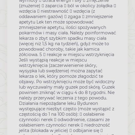
wymioty  utrata energii i siły  zmęczenie
(znużenie)  zaparcia  ból w okolicy żołądka 
wzdęcia  niestrawność  wzdęcia (z
oddawaniem gazów)  zgaga  zmniejszenie
apetytu Lek ten może spowodować
zmniejszenie apetytu, ilości spożywanych
pokarmów i masy ciała. Należy poinformować
lekarza o zbyt szybkim spadku masy ciała
(więcej niż 1,5 kg na tydzień), gdyż może to
powodować choroby, takie jak kamica
żółciowa. 5  reakcje w miejscu wstrzyknięcia
Jeśli wystąpią reakcje w miejscu
wstrzyknięcia (zaczerwienienie skóry,
wysypka lub swędzenie) można zapytać
lekarza o lek, który pomoże złagodzić te
objawy. Po wstrzyknięciu może być widoczny
lub wyczuwalny mały guzek pod skórą. Guzek
powinien zniknąć w ciągu 4 do 8 tygodni. Nie
należy przerywać leczenia z tego powodu.
Działania niepożądane leku Bydureon
występujące niezbyt często (może wystąpić z
częstością do 1 na 100 osób):  osłabienie
czynności nerek  odwodnienie, czasami ze
osłabieniem czynności nerek  niedrożność
jelita (blokada w jelicie)  odbijanie się 