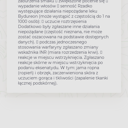
zaburzenia smaku  zwiększone pocenie się 
wypadanie włosów  senność Rzadko
występujące działania niepożądane leku
Bydureon (może wystąpić z częstością do 1 na
1000 osób):  uczucie roztrzęsienia
Dodatkowo były zgłaszane inne działania
niepożądane (częstość nieznana, nie może
zostać oszacowana na podstawie dostępnych
danych).  podczas jednoczesnego
stosowania warfaryny zgłaszano zmiany
wskaźnika INR (miara rozrzedzenia krwi). 
reakcje w miejscu wstrzyknięcia. Zgłaszano
reakcje skórne w miejscu wstrzyknięcia po
podaniu eksenatydu. W tym: jama ropna
(ropień) i obrzęk, zaczerwieniona skóra z
uczuciem gorąca i tkliwości (zapalenie tkanki
łącznej podskórnej).