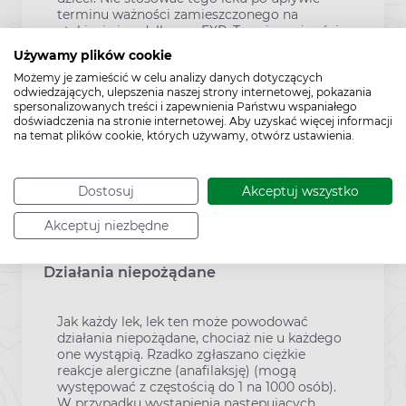
terminu ważności zamieszczonego na
etykiecie i pudełku po: EXP. Termin ważności
oznacza ostatni dzień podanego miesiąca.
Używamy plików cookie
Przechowywać w lodówce (2°C do 8°C). Nie
Możemy je zamieścić w celu analizy danych dotyczących
zamrażać. Przed pierwszym użyciem zestaw
odwiedzających, ulepszenia naszej strony internetowej, pokazania
można przechowywać do 4 tygodni w
spersonalizowanych treści i zapewnienia Państwu wspaniałego
temperaturze poniżej 30°C. Przechowywać w
doświadczenia na stronie internetowej. Aby uzyskać więcej informacji
oryginalnym opakowaniu w celu ochrony
na temat plików cookie, których używamy, otwórz ustawienia.
przed światłem. 6 Zestaw Bydureon, który
uległ zamrożeniu należy wyrzucić. Leków nie
należy wyrzucać do kanalizacji ani domowych
Dostosuj
Akceptuj wszystko
pojemników na odpadki. Należy zapytać
farmaceutę, jak usunąć leki, których się już
nie używa. Takie postępowanie pomoże
Akceptuj niezbędne
chronić środowisko.
Działania niepożądane
Jak każdy lek, lek ten może powodować
działania niepożądane, chociaż nie u każdego
one wystąpią. Rzadko zgłaszano ciężkie
reakcje alergiczne (anafilaksję) (mogą
występować z częstością do 1 na 1000 osób).
W przypadku wystąpienia następujących