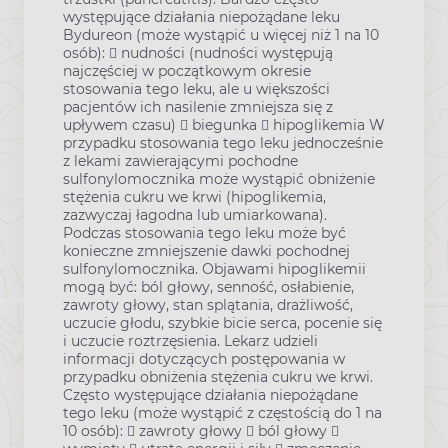
występujące działania niepożądane leku
Bydureon (może wystąpić u więcej niż 1 na 10
osób):  nudności (nudności występują
najczęściej w początkowym okresie
stosowania tego leku, ale u większości
pacjentów ich nasilenie zmniejsza się z
upływem czasu)  biegunka  hipoglikemia W
przypadku stosowania tego leku jednocześnie
z lekami zawierającymi pochodne
sulfonylomocznika może wystąpić obniżenie
stężenia cukru we krwi (hipoglikemia,
zazwyczaj łagodna lub umiarkowana).
Podczas stosowania tego leku może być
konieczne zmniejszenie dawki pochodnej
sulfonylomocznika. Objawami hipoglikemii
mogą być: ból głowy, senność, osłabienie,
zawroty głowy, stan splątania, drażliwość,
uczucie głodu, szybkie bicie serca, pocenie się
i uczucie roztrzęsienia. Lekarz udzieli
informacji dotyczących postępowania w
przypadku obniżenia stężenia cukru we krwi.
Często występujące działania niepożądane
tego leku (może wystąpić z częstością do 1 na
10 osób):  zawroty głowy  ból głowy 