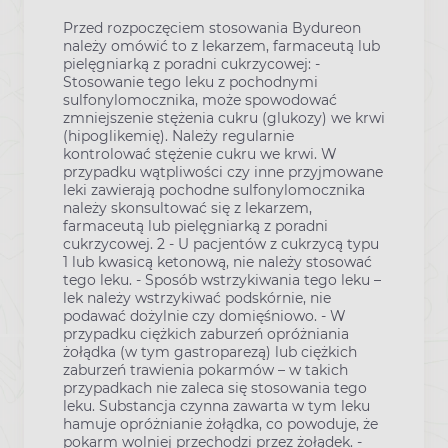
Przed rozpoczęciem stosowania Bydureon
należy omówić to z lekarzem, farmaceutą lub
pielęgniarką z poradni cukrzycowej: -
Stosowanie tego leku z pochodnymi
sulfonylomocznika, może spowodować
zmniejszenie stężenia cukru (glukozy) we krwi
(hipoglikemię). Należy regularnie
kontrolować stężenie cukru we krwi. W
przypadku wątpliwości czy inne przyjmowane
leki zawierają pochodne sulfonylomocznika
należy skonsultować się z lekarzem,
farmaceutą lub pielęgniarką z poradni
cukrzycowej. 2 - U pacjentów z cukrzycą typu
1 lub kwasicą ketonową, nie należy stosować
tego leku. - Sposób wstrzykiwania tego leku –
lek należy wstrzykiwać podskórnie, nie
podawać dożylnie czy domięśniowo. - W
przypadku ciężkich zaburzeń opróżniania
żołądka (w tym gastroparezą) lub ciężkich
zaburzeń trawienia pokarmów – w takich
przypadkach nie zaleca się stosowania tego
leku. Substancja czynna zawarta w tym leku
hamuje opróżnianie żołądka, co powoduje, że
pokarm wolniej przechodzi przez żołądek. -