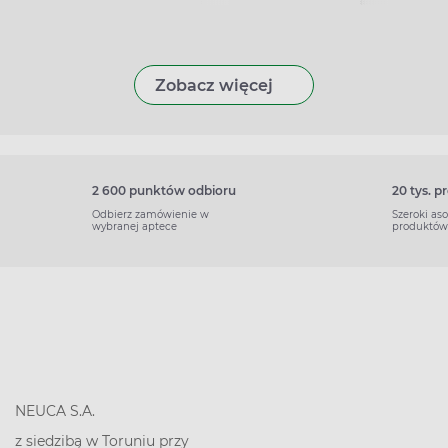
Zobacz więcej
2 600 punktów odbioru
20 tys. 
Odbierz zamówienie w
Szeroki as
wybranej aptece
produktów
NEUCA S.A.
z siedzibą w Toruniu przy