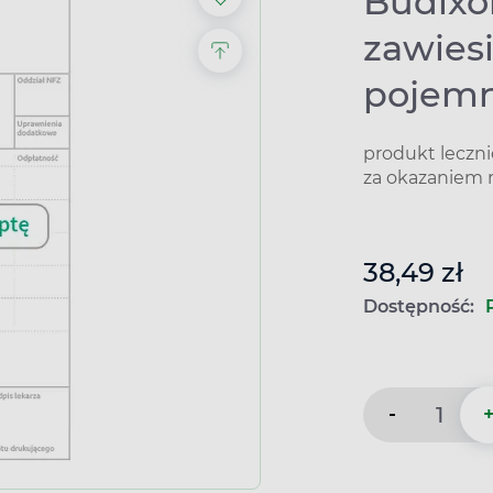
Budixo
zawiesi
pojemn
produkt leczn
za okazaniem 
38,49 zł
Dostępność:
-