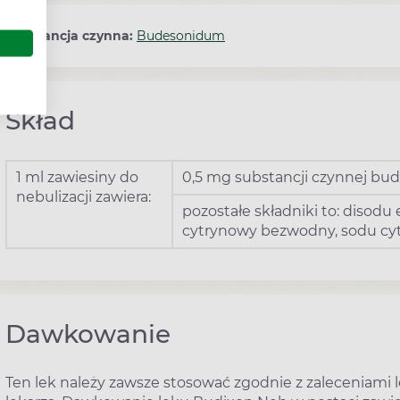
Substancja czynna:
Budesonidum
Skład
1 ml zawiesiny do
0,5 mg substancji czynnej bu
nebulizacji zawiera:
pozostałe składniki to: disodu
cytrynowy bezwodny, sodu cyt
Dawkowanie
Ten lek należy zawsze stosować zgodnie z zaleceniami le