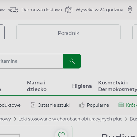
ów
Darmowa dostawa
Wysyłka w 24 godziny
Poradnik
a
Mama i
Kosmetyki i
Higiena
ę
dziecko
Dermokosmety
roduktowe
Ostatnie sztuki
Popularne
Krótk
chowy
Leki stosowane w chorobach obturacyjnych płuc
Budi