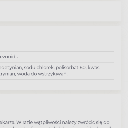
dezonidu
 edetynian, sodu chlorek, polisorbat 80, kwas
rynian, woda do wstrzykiwań.
karza. W razie wątpliwości należy zwrócić się do