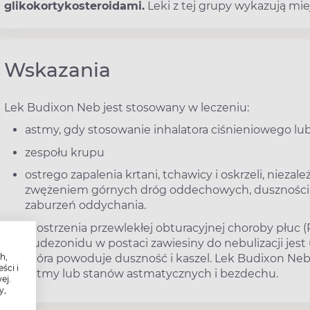
glikokortykosteroidami.
Leki z tej grupy wykazują mi
Wskazania
Lek Budixon Neb jest stosowany w leczeniu:
astmy, gdy stosowanie inhalatora ciśnieniowego lub
zespołu krupu
ostrego zapalenia krtani, tchawicy i oskrzeli, niezale
zwężeniem górnych dróg oddechowych, dusznością
zaburzeń oddychania.
zaostrzenia przewlekłej obturacyjnej choroby płuc
budezonidu w postaci zawiesiny do nebulizacji jest
h,
która powoduje duszność i kaszel. Lek Budixon Neb
ści i
astmy lub stanów astmatycznych i bezdechu.
ej.
y,