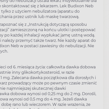
ny do nebulizacji ustala lekarz indywidualnie dla
e skontaktować się z lekarzem. Lek Budixon Neb
tylko z użyciem nebulizatora (aparatu do
ychania przez ustnik lub maskę twarzową.
apoznać się z „Instrukcją dotyczącą sposobu
zacji” zamieszczoną na końcu ulotki i postępować
 po każdej inhalacji wypłukać jamę ustną wodą.
i należy przemyć także twarz. Nie każdy aparat do
dixon Neb w postaci zawiesiny do nebulizacji. Nie
ych.
ci od 6. miesiąca życia: całkowita dawka dobowa
stnie inny glikokortykosteroid, w razie
1 mg. Zalecana dawka początkowa dla dorosłych i
ekarz prowadzący może po pewnym czasie zmienić
ie najmniejszej skutecznej dawki
 dawka dobowa wynosi od 0,25 mg do 2 mg. Dorośli,
owa wynosi od 0,5 mg do 4 mg. Jeżeli dawka
dobę rano lub wieczorem. W razie wrażenia, że