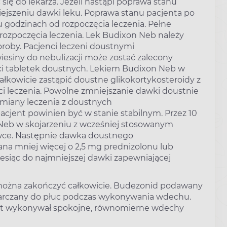
ć się do lekarza. Jeżeli nastąpi poprawa stanu
ejszeniu dawki leku. Poprawa stanu pacjenta po
 godzinach od rozpoczęcia leczenia. Pełne
d rozpoczęcia leczenia. Lek Budixon Neb należy
roby. Pacjenci leczeni doustnymi
esiny do nebulizacji może zostać zalecony
aci tabletek doustnych. Lekiem Budixon Neb w
ałkowicie zastąpić doustne glikokortykosteroidy z
i leczenia. Powolne zmniejszanie dawki doustnie
zmiany leczenia z doustnych
cjent powinien być w stanie stabilnym. Przez 10
 Neb w skojarzeniu z wcześniej stosowanym
wce. Następnie dawka doustnego
na mniej więcej o 2,5 mg prednizolonu lub
siąc do najmniejszej dawki zapewniającej
można zakończyć całkowicie. Budezonid podawany
ostarczany do płuc podczas wykonywania wdechu.
ent wykonywał spokojne, równomierne wdechy