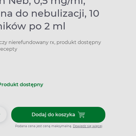
n Neb, 0,5 mg/ml,
na do nebulizacji, 10
ików po 2 ml
iczy nierefundowany rx, produkt dostępny
recepty
Produkt dostępny
+
Dodaj do koszyka
Podana cena jest ceną maksymalną.
Dowiedz się więcej