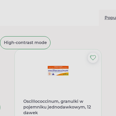
Popu
High-contrast mode
Oscillococcinum, granulki w
pojemniku jednodawkowym, 12
dawek