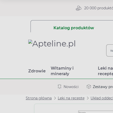
20 000 produkt
Katalog produktów
Witaminy i
Leki n
Zdrowie
minerały
recept
Nowości
Zestawy p
Strona główna
Leki na receptę
Układ odde