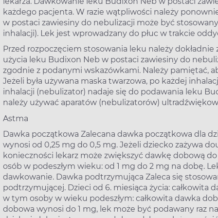
lekarza. Dawkowanie leku Budixon Neb w postaci zawiesi
każdego pacjenta. W razie wątpliwości należy ponowni
w postaci zawiesiny do nebulizacji może być stosowany 
inhalacji). Lek jest wprowadzany do płuc w trakcie odd
Przed rozpoczęciem stosowania leku należy dokładnie z
użycia leku Budixon Neb w postaci zawiesiny do nebuli
zgodnie z podanymi wskazówkami. Należy pamiętać, aby
Jeżeli była używana maska twarzowa, po każdej inhalacj
inhalacji (nebulizator) nadaje się do podawania leku Bu
należy używać aparatów (nebulizatorów) ultradźwiękow
Astma
Dawka początkowa Zalecana dawka początkowa dla dzie
wynosi od 0,25 mg do 0,5 mg. Jeżeli dziecko zażywa dou
konieczności lekarz może zwiększyć dawkę dobową do 
osób w podeszłym wieku: od 1 mg do 2 mg na dobę. L
dawkowanie. Dawka podtrzymująca Zaleca się stosowan
podtrzymującej. Dzieci od 6. miesiąca życia: całkowita
w tym osoby w wieku podeszłym: całkowita dawka dob
dobowa wynosi do 1 mg, lek może być podawany raz na 