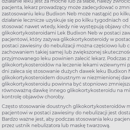
działanie leku jest za mocne lub za słabe, należy zwróci
pacjenta, lekarz prowadzący może zadecydować o zmni
zastosowaniu leku Budixon Neb może nastąpić po kilku
działanie lecznicze uzyskuje się po kilku tygodniach o
stosować nawet wtedy, kiedy nie występują objawy cho
glikokortykosteroidami Lek Budixon Neb w postaci zawi
pacjentowi, który zażywa glikokortykosteroidy w post
postaci zawiesiny do nebulizacji można częściowo lub c
zachowaniem takiej samej lub zwiększonej skutecznośc
przyjmowanego leku powinien zalecić lekarz. Podczas 
glikokortykosteroidów na leczenie lekami wziewnymi pa
dni zaleca się stosowanie dużych dawek leku Budixon
glikokortykosteroidem doustnym w niezmienionej da
glikokortykosteroidu powinna być stopniowo zmniejsza
równoważną dawkę innego glikokortykosteroidu na mie
kontrolę objawów choroby.
Często stosowanie doustnych glikokortykosteroidów 
pacjentowi w postaci zawiesiny do nebulizacji jest d
Bardzo ważne jest, aby podczas stosowania leku pacj
przez ustnik nebulizatora lub maskę twarzową.