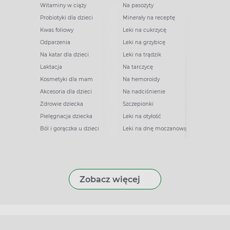
Witaminy w ciąży
Na pasożyty
Probiotyki dla dzieci
Minerały na receptę
Kwas foliowy
Leki na cukrzycę
Odparzenia
Leki na grzybicę
Na katar dla dzieci
Leki na trądzik
Laktacja
Na tarczycę
Kosmetyki dla mam
Na hemoroidy
Akcesoria dla dzieci
Na nadciśnienie
Zdrowie dziecka
Szczepionki
Pielęgnacja dziecka
Leki na otyłość
Ból i gorączka u dzieci
Leki na dnę moczanową
Zobacz więcej