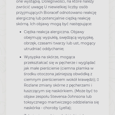
one wystąpią. Dolegliwości, na które należy
zwrócić uwagę U niewielkiej liczby osób
przyjmujących Bioracef odnotowano reakcję
alergiczną lub potencjalnie ciężką reakcję
skórną. Ich objawy mogą być następujące:
Ciężka reakcja alergiczna. Objawy
obejmują: wypukłą, swędzącą wysypkę,
obrzęk, czasami twarzy lub ust, mogący
utrudniać oddychanie;
Wysypka na skórze, mogąca
przekształcać się w pęcherze i wyglądać
jak małe pierścienie (ciemna plamka w
środku otoczona jaśniejszą obwódką z
ciemnym pierścieniem wokół krawędzi); 
Rozlane zmiany skórne z pęcherzami i
łuszczącym się naskórkiem. (Może być to
objaw zespołu Stevensa-Johnsona lub
toksycznego martwiczego oddzielania się
naskórka - choroby Lyella);