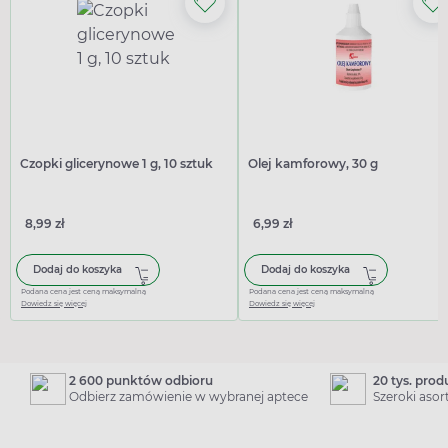
Czopki glicerynowe 1 g, 10 sztuk
Olej kamforowy, 30 g
8,99 zł
6,99 zł
Dodaj do koszyka
Dodaj do koszyka
Podana cena jest ceną maksymalną
Podana cena jest ceną maksymalną
Dowiedz się więcej
Dowiedz się więcej
2 600 punktów odbioru
20 tys. pro
Odbierz zamówienie w wybranej aptece
Szeroki aso