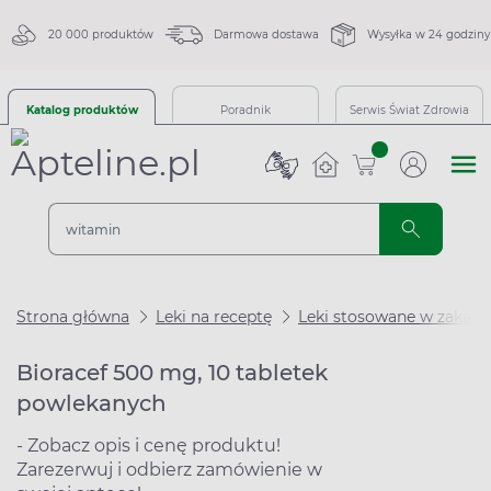
20 000 produktów
Darmowa dostawa
Wysyłka w 24 godziny
Katalog produktów
Poradnik
Serwis Świat Zdrowia
sztuk
Strona główna
Leki na receptę
Leki stosowane w zakaże
Bioracef 500 mg, 10 tabletek
powlekanych
- Zobacz opis i cenę produktu!
Zarezerwuj i odbierz zamówienie w