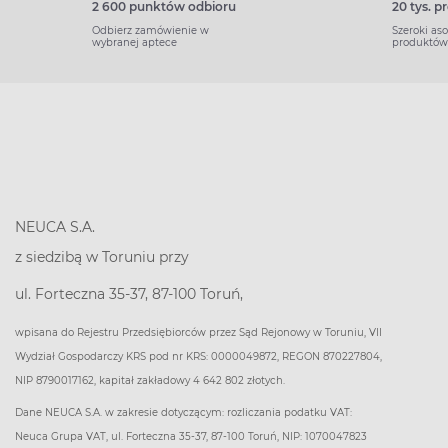
2 600 punktów odbioru
20 tys. 
Odbierz zamówienie w
Szeroki as
wybranej aptece
produktów
NEUCA S.A.
z siedzibą w Toruniu przy
ul. Forteczna 35-37, 87-100 Toruń,
wpisana do Rejestru Przedsiębiorców przez Sąd Rejonowy w Toruniu, VII
Wydział Gospodarczy KRS pod nr KRS: 0000049872, REGON 870227804,
NIP 8790017162, kapitał zakładowy 4 642 802 złotych.
Dane NEUCA S.A. w zakresie dotyczącym: rozliczania podatku VAT:
Neuca Grupa VAT, ul. Forteczna 35-37, 87-100 Toruń, NIP: 1070047823