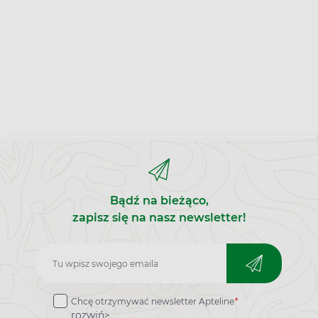
Bądź na bieżąco,
zapisz się na nasz newsletter!
Zapisz
do
Chcę otrzymywać newsletter Apteline
*
newslettera
rozwiń>