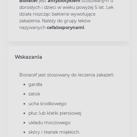
Bioracef
jest
antybiotykiem
stosowanym u
dorosłych i dzieci w wieku powyżej 5 lat. Lek
działa niszcząc bakterie wywołujące
zakażenia. Należy do grupy leków
nazywanych
cefalosporynami
.
Wskazania
Bioracef jest stosowany do leczenia zakażeń:
gardła
zatok
ucha środkowego
płuc lub klatki piersiowej
układu moczowego
skóry i tkanek miękkich.