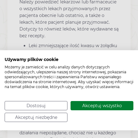
Należy powiedzieć lekarzowi lub farmaceucie
o wszystkich lekach przyjmowanych przez
pacjenta obecnie lub ostatnio, a także o
lekach, które pacjent planuje przyjmować.
Dotyczy to również leków, które wydawane są
bez recepty.
Leki zmniejszające ilość kwasu w żołądku
(np. leki zobojętniające kwas żołądkowy
stosowane w leczeniu zgagi) mogą
Używamy plików cookie
wpłynąć na działanie leku Bioracef.
Możemy je zamieścić w celu analizy danych dotyczących
odwiedzających, ulepszenia naszej strony internetowej, pokazania
Probenecyd.
spersonalizowanych treści i zapewnienia Państwu wspaniałego
doświadczenia na stronie internetowej. Aby uzyskać więcej informacji
Doustne leki przeciwzakrzepowe
na temat plików cookie, których używamy, otwórz ustawienia.
(antykoagulanty).
Dostosuj
Akceptuj wszystko
Działania niepożądane
Akceptuj niezbędne
Jak każdy lek, lek ten może powodować
działania niepożądane, chociaż nie u każdego