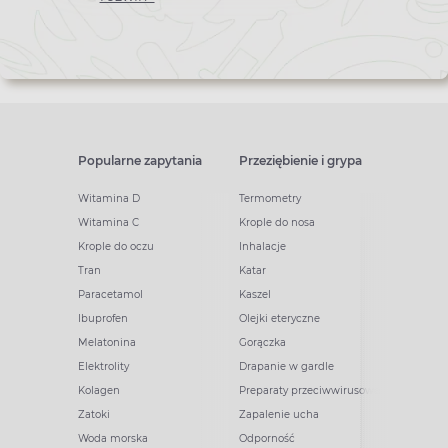
Popularne zapytania
Przeziębienie i grypa
Witamina D
Termometry
Witamina C
Krople do nosa
Krople do oczu
Inhalacje
Tran
Katar
Paracetamol
Kaszel
Ibuprofen
Olejki eteryczne
Melatonina
Gorączka
Elektrolity
Drapanie w gardle
Kolagen
Preparaty przeciwwirusowe
Zatoki
Zapalenie ucha
Woda morska
Odporność