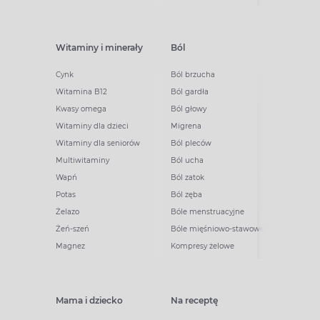
Witaminy i minerały
Ból
Cynk
Ból brzucha
Witamina B12
Ból gardła
Kwasy omega
Ból głowy
Witaminy dla dzieci
Migrena
Witaminy dla seniorów
Ból pleców
Multiwitaminy
Ból ucha
Wapń
Ból zatok
Potas
Ból zęba
Żelazo
Bóle menstruacyjne
Żeń-szeń
Bóle mięśniowo-stawowe
Magnez
Kompresy żelowe
Mama i dziecko
Na receptę