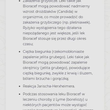
Zakażenia grzybicze. Leki takie jak
Bioracef mogą powodować nadmierny
wzrost drożdżaków (Candida) w
organizmie, co może prowadzić do
zakażenia grzybiczego (np. pleśniawek).
Ryzyko wystąpienia tego działania
niepożądanego jest większe, jeśli lek
Bioracef stosuje się przez długi okres
czasu;
Ciężka biegunka (rzekomobłoniaste
zapalenie jelita grubego). Leki takie jak
Bioracef mogą powodować zapalenie
okrężnicy (jelita grubego), powodujące
ciężką biegunkę, zwykle z krwią i śluzem,
bólami brzucha i gorączką;
Reakcja Jarischa-Herxheimera.
Podczas stosowania leku Bioracef w
leczeniu choroby z Lyme (boreliozy) u
niektórych pacjentów może wystąpić