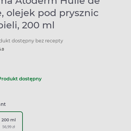
ma Atoderm Huile de
 olejek pod prysznic
pieli, 200 ml
dukt dostępny bez recepty
5.0
Produkt dostępny
ant
200 ml
56,99 zł