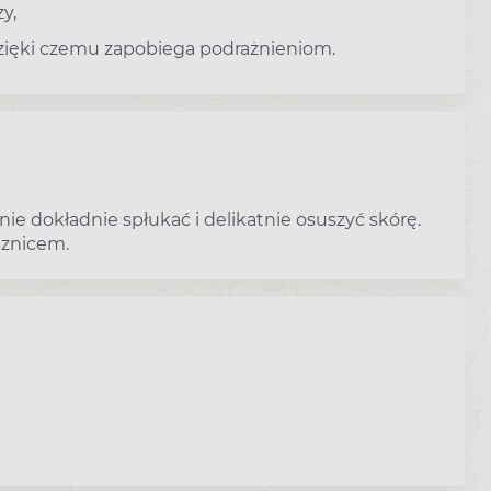
y,
 dzięki czemu zapobiega podrażnieniom.
pnie dokładnie spłukać i delikatnie osuszyć skórę.
sznicem.