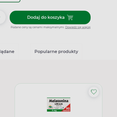
+
Dodaj do koszyka
Dodaj do koszyka Bioderma Atod
Podane ceny są cenami maksymalnymi.
Dowiedz się więcej
glądane
Popularne produkty