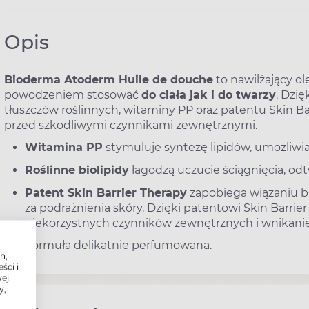
Opis
Bioderma Atoderm Huile de douche
to nawilżający ol
powodzeniem stosować
do ciała jak i do twarzy
. Dzię
tłuszczów roślinnych, witaminy PP oraz patentu Skin Bar
przed szkodliwymi czynnikami zewnętrznymi.
Witamina PP
stymuluje syntezę lipidów, umożliwia
Roślinne biolipidy
łagodzą uczucie ściągnięcia, odt
Patent Skin Barrier Therapy
zapobiega wiązaniu b
za podrażnienia skóry. Dzięki patentowi Skin Barrie
niekorzystnych czynników zewnętrznych i wnikanie
Formuła delikatnie perfumowana.
h,
ści i
ej.
y,