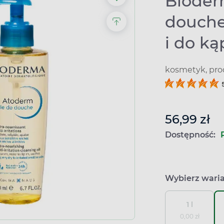
Bioder
douche,
i do ką
kosmetyk, pro
56,99 zł
Dostępność:
Wybierz wari
1 l
0,00 zł