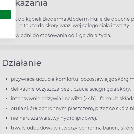
Wskazania
Olejek do kąpieli Bioderma Atoderm Huile de douche po
suchej, a także do skóry wrażliwej całego ciała i twarzy.
Odpowiedni do stosowania od 1-go dnia życia.
Działanie
przywraca uczucie komfortu, pozostawiając skórę m
delikatnie oczyszcza bez uczucia ściągnięcia skóry,
intensywnie odżywia i nawilża (24h) - formuła składa
otula skórę ochronnym płaszczem, przez co skóra
nie narusza warstwy hydrolipidowej,
trwale odbudowuje i tworzy ochronną barierę skór