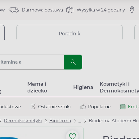
ów
Darmowa dostawa
Wysyłka w 24 godziny
Poradnik
a
Mama i
Kosmetyki i
Higiena
ę
dziecko
Dermokosmety
roduktowe
Ostatnie sztuki
Popularne
Krótk
Dermokosmetyki
Bioderma
...
Bioderma Atoderm Huile d