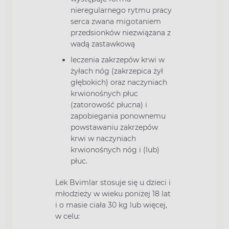
nieregularnego rytmu pracy
serca zwana migotaniem
przedsionków niezwiązana z
wadą zastawkową
leczenia zakrzepów krwi w
żyłach nóg (zakrzepica żył
głębokich) oraz naczyniach
krwionośnych płuc
(zatorowość płucna) i
zapobiegania ponownemu
powstawaniu zakrzepów
krwi w naczyniach
krwionośnych nóg i (lub)
płuc.
Lek Bvimlar stosuje się u dzieci i
młodzieży w wieku poniżej 18 lat
i o masie ciała 30 kg lub więcej,
w celu: