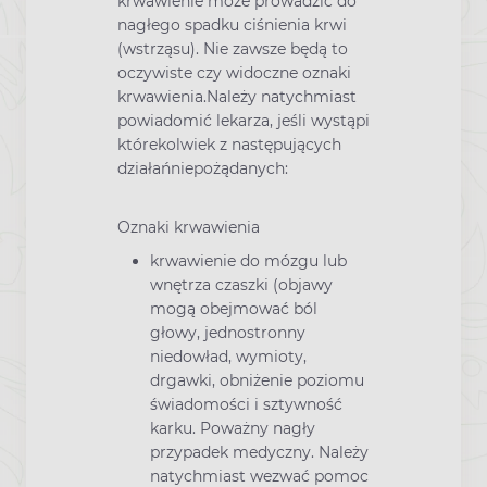
krwawienie może prowadzić do
nagłego spadku ciśnienia krwi
(wstrząsu). Nie zawsze będą to
oczywiste czy widoczne oznaki
krwawienia.Należy natychmiast
powiadomić lekarza, jeśli wystąpi
którekolwiek z następujących
działańniepożądanych:
Oznaki krwawienia
krwawienie do mózgu lub
wnętrza czaszki (objawy
mogą obejmować ból
głowy, jednostronny
niedowład, wymioty,
drgawki, obniżenie poziomu
świadomości i sztywność
karku. Poważny nagły
przypadek medyczny. Należy
natychmiast wezwać pomoc