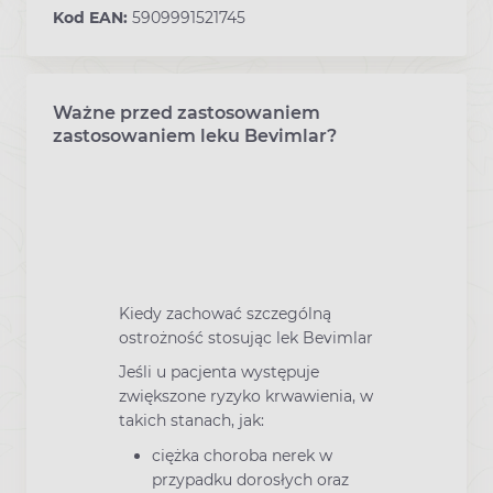
Kod EAN:
5909991521745
Ważne przed zastosowaniem
Co warto wiedzieć przed
zastosowaniem leku Bevimlar?
Kiedy zachować szczególną
ostrożność stosując lek Bevimlar
Jeśli u pacjenta występuje
zwiększone ryzyko krwawienia, w
takich stanach, jak:
ciężka choroba nerek w
przypadku dorosłych oraz