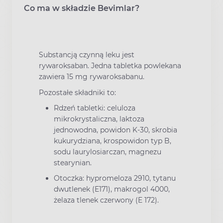
Co ma w składzie Bevimlar?
Substancją czynną leku jest
rywaroksaban. Jedna tabletka powlekana
zawiera 15 mg rywaroksabanu.
Pozostałe składniki to:
Rdzeń tabletki: celuloza
mikrokrystaliczna, laktoza
jednowodna, powidon K-30, skrobia
kukurydziana, krospowidon typ B,
sodu laurylosiarczan, magnezu
stearynian.
Otoczka: hypromeloza 2910, tytanu
dwutlenek (E171), makrogol 4000,
żelaza tlenek czerwony (E 172).