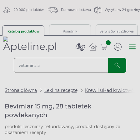
20 000 produktów
Darmowa dostawa
Wysyłka w 24 godziny
Katalog produktów
Poradnik
Serwis Świat Zdrowia
sztuk
Strona główna
Leki na receptę
Krew i układ krwiotwórc
Bevimlar 15 mg, 28 tabletek
powlekanych
produkt leczniczy refundowany, produkt dostępny za
okazaniem recepty