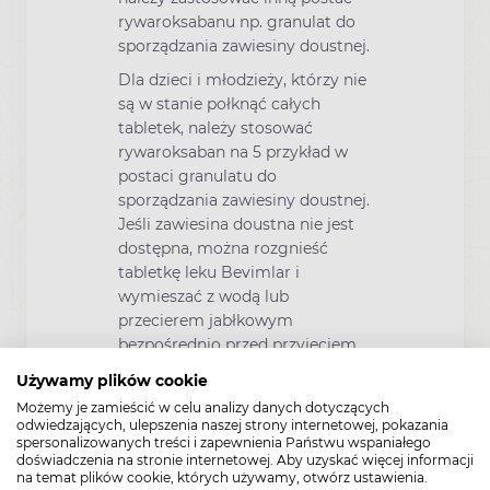
rywaroksabanu np. granulat do
sporządzania zawiesiny doustnej.
Dla dzieci i młodzieży, którzy nie
są w stanie połknąć całych
tabletek, należy stosować
rywaroksaban na 5 przykład w
postaci granulatu do
sporządzania zawiesiny doustnej.
Jeśli zawiesina doustna nie jest
dostępna, można rozgnieść
tabletkę leku Bevimlar i
wymieszać z wodą lub
przecierem jabłkowym
bezpośrednio przed przyjęciem.
Po tej mieszaninie należy spożyć
Używamy plików cookie
posiłek.
Możemy je zamieścić w celu analizy danych dotyczących
odwiedzających, ulepszenia naszej strony internetowej, pokazania
W razie potrzeby lekarz może
spersonalizowanych treści i zapewnienia Państwu wspaniałego
również podać rozgniecioną
doświadczenia na stronie internetowej. Aby uzyskać więcej informacji
tabletkę przez zgłębnik
na temat plików cookie, których używamy, otwórz ustawienia.