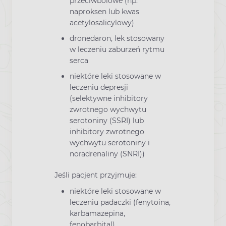
przeciwbólowe (np.
naproksen lub kwas
acetylosalicylowy)
dronedaron, lek stosowany
w leczeniu zaburzeń rytmu
serca
niektóre leki stosowane w
leczeniu depresji
(selektywne inhibitory
zwrotnego wychwytu
serotoniny (SSRI) lub
inhibitory zwrotnego
wychwytu serotoniny i
noradrenaliny (SNRI))
Jeśli pacjent przyjmuje:
niektóre leki stosowane w
leczeniu padaczki (fenytoina,
karbamazepina,
fenobarbital)