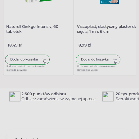
Naturell Ginkgo Intensiv, 60
Viscoplast, elastyczny plaster do
tabletek
cięcia, 1 m x 6 cm
18,49 zł
8,99 zł
Dodaj do koszyka
Dodaj do koszyka
Podana cena jest ceną maksymalną
Podana cena jest ceną maksymalną
Dowiedz się więcej
Dowiedz się więcej
2 600 punktów odbioru
20 tys. pro
Odbierz zamówienie w wybranej aptece
Szeroki aso