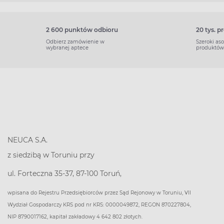
2 600 punktów odbioru
20 tys. 
Odbierz zamówienie w
Szeroki as
wybranej aptece
produktów
NEUCA S.A.
z siedzibą w Toruniu przy
ul. Forteczna 35-37, 87-100 Toruń,
wpisana do Rejestru Przedsiębiorców przez Sąd Rejonowy w Toruniu, VII
Wydział Gospodarczy KRS pod nr KRS: 0000049872, REGON 870227804,
NIP 8790017162, kapitał zakładowy 4 642 802 złotych.