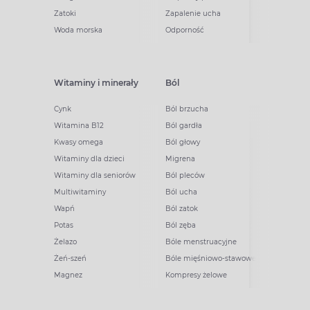
Zatoki
Zapalenie ucha
Woda morska
Odporność
Witaminy i minerały
Ból
Cynk
Ból brzucha
Witamina B12
Ból gardła
Kwasy omega
Ból głowy
Witaminy dla dzieci
Migrena
Witaminy dla seniorów
Ból pleców
Multiwitaminy
Ból ucha
Wapń
Ból zatok
Potas
Ból zęba
Żelazo
Bóle menstruacyjne
Żeń-szeń
Bóle mięśniowo-stawowe
Magnez
Kompresy żelowe