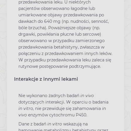
przedawkowania leku. U niektórych
pacjentów obserwowano łagodne lub
umiarkowane objawy przedawkowania po
dawkach do 640 mg (np. nudności, senność,
bóle brzucha). Poważniejsze objawy (np.
drgawki, powikłania płucne lub sercowe)
obserwowano w przypadku zamierzonego
przedawkowania betahistyny, zwłaszcza w
połączeniu z przedawkowaniem innych leków.
W przypadku przedawkowania leku zaleca się
rutynowe postępowanie podtrzymujące.
Interakcje z innymi lekami
Nie wykonano żadnych badań
in vivo
dotyczących interakcji. W oparciu o badania
in vitro,
nie przewiduje się zahamowania
in
vivo
enzymów cytochromu P450.
Dane z badań
in vitro
wskazują na
hamowanie metabolizmu betahistyny przez