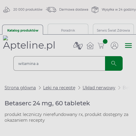
20 000 produktów
Darmowa dostawa
Wysyłka w 24 godziny
Katalog produktów
Poradnik
Serwis Świat Zdrowia
sztuk
Strona główna
Leki na receptę
Układ nerwowy
Betase
Betaserc 24 mg, 60 tabletek
produkt leczniczy nierefundowany rx, produkt dostępny za
okazaniem recepty