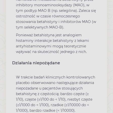
inhibitory monoaminooksydazy (MAO), w
tym podtyp MAO B (np. selegilina). Zaleca się
ostrożność w czasie równoczesnego
stosowania betahistyny i inhibitorów MAO (w
tym selektywnych MAO-B).
Ponieważ betahistyna jest analogiem
histaminy interakcje betahistyny z lekami
antyhistaminowymi mogą teoretycznie
wpływać na skuteczność jednego z nich.
Działania niepożądane
W trakcie badań klinicznych kontrolowanych
placebo obserwowano następujące działania
niepożadane u pacjentów stosujących
betahistynę z częstością: bardzo częste (≥
1/10), częste (≥1/100 do < 1/10), niezbyt częste
(≥1/1000 do < 1/100), rzadkie (≥1/10000 do <
1/1000), bardzo rzadkie (< 1/10000).