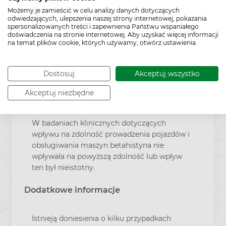
potencjalne korzyści dla kobiety karmiącej i
Możemy je zamieścić w celu analizy danych dotyczących
ryzyko dla dziecka.
odwiedzających, ulepszenia naszej strony internetowej, pokazania
spersonalizowanych treści i zapewnienia Państwu wspaniałego
Prowadzenie pojazdów
doświadczenia na stronie internetowej. Aby uzyskać więcej informacji
na temat plików cookie, których używamy, otwórz ustawienia.
Betahistyna jest wskazana w chorobie
Dostosuj
Akceptuj wszystko
Meniere’a i zawrotach głowy. Obie choroby
mogą mieć negatywny wpływ na zdolność
Akceptuj niezbędne
prowadzenia pojazdów i obsługiwania
maszyn.
W badaniach klinicznych dotyczących
wpływu na zdolność prowadzenia pojazdów i
obsługiwania maszyn betahistyna nie
wpływała na powyższą zdolność lub wpływ
ten był nieistotny.
Dodatkowe informacje
Istnieją doniesienia o kilku przypadkach