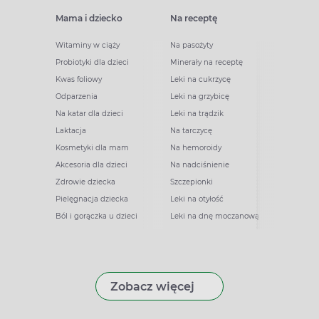
Mama i dziecko
Na receptę
Witaminy w ciąży
Na pasożyty
Probiotyki dla dzieci
Minerały na receptę
Kwas foliowy
Leki na cukrzycę
Odparzenia
Leki na grzybicę
Na katar dla dzieci
Leki na trądzik
Laktacja
Na tarczycę
Kosmetyki dla mam
Na hemoroidy
Akcesoria dla dzieci
Na nadciśnienie
Zdrowie dziecka
Szczepionki
Pielęgnacja dziecka
Leki na otyłość
Ból i gorączka u dzieci
Leki na dnę moczanową
Zobacz więcej