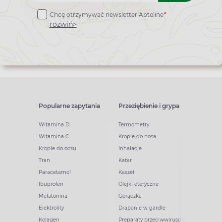
do
Chcę otrzymywać newsletter Apteline
*
newslettera
rozwiń>
Popularne zapytania
Przeziębienie i grypa
Witamina D
Termometry
Witamina C
Krople do nosa
Krople do oczu
Inhalacje
Tran
Katar
Paracetamol
Kaszel
Ibuprofen
Olejki eteryczne
Melatonina
Gorączka
Elektrolity
Drapanie w gardle
Kolagen
Preparaty przeciwwirusowe