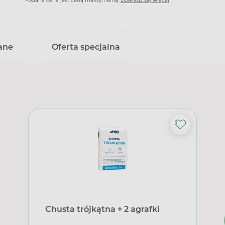
Podana cena jest ceną maksymalną.
Dowiedz się więcej
ane
Oferta specjalna
Chusta trójkątna + 2 agrafki