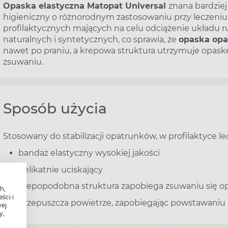
Opaska elastyczna Matopat Universal
znana bardziej
higieniczny o różnorodnym zastosowaniu przy leczeniu 
profilaktycznych mających na celu odciążenie układu 
naturalnych i syntetycznych, co sprawia, że
opaska op
nawet po praniu, a krepowa struktura utrzymuje opask
zsuwaniu.
Sposób użycia
Stosowany do stabilizacji opatrunków, w profilaktyce l
bandaż elastyczny wysokiej jakości
delikatnie uciskający
krepopodobna struktura zapobiega zsuwaniu się o
h,
ści i
przepuszcza powietrze, zapobiegając powstawaniu 
ej.
y,