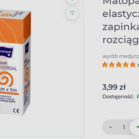
Matopa
elastyc
zapink
rozciąg
wyrób medyczn
3,99 zł
Dostępność:
-